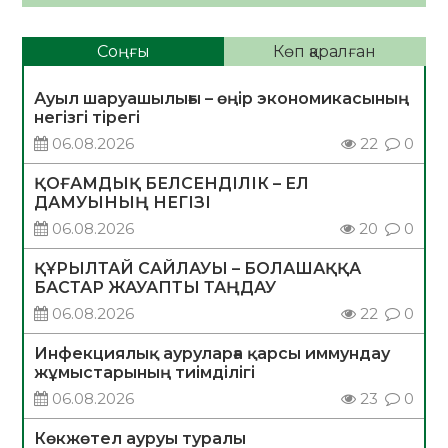
Соңғы
Көп қаралған
Ауыл шаруашылығы – өңір экономикасының
негізгі тірегі
06.08.2026
22
0
ҚОҒАМДЫҚ БЕЛСЕНДІЛІК – ЕЛ
ДАМУЫНЫҢ НЕГІЗІ
06.08.2026
20
0
ҚҰРЫЛТАЙ САЙЛАУЫ – БОЛАШАҚҚА
БАСТАР ЖАУАПТЫ ТАҢДАУ
06.08.2026
22
0
Инфекциялық ауруларға қарсы иммундау
жұмыстарының тиімділігі
06.08.2026
23
0
Көкжөтел ауруы туралы