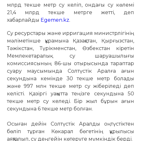
млрд текше метр су келіп, ондағы су көлемі
21,4 млрд текше метрге жетті, деп
хабарлайды
Egemen.kz
.
Су ресурстары және ирригация министрлігінің
мәліметінше құрамына Қазақстан, Қырғызстан,
Тәжікстан, Түрікменстан, Өзбекстан кіретін
Мемлекетаралық су шаруашылығы
комиссиясының 86-шы отырысында тараптар
суару маусымында Солтүстік Аралға ағын
секундына кемінде 30 текше метр болады
және 997 млн текше метр су жіберіледі деп
келісті. Қазіргі уақытта теңізге секундына 50
текше метр су келеді. Бір жыл бұрын ағын
секундына 6 текше метр болған.
Осыған дейін Солтүстік Аралды оңтүстіктен
бөліп тұрған Көкарал бөгетінің құрылысы
аяқталып, су деңгейін көтеруге мүмкіндік берді.