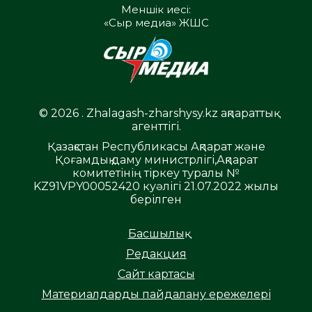
Меншік иесі:
«Сыр медиа» ЖШС
© 2026 . Zhalagash-zharshysy.kz ақпараттық
агенттігі.
Қазақстан Республикасы Ақпарат және
Қоғамдық даму министрлігі,Ақпарат
комитетінің тіркеу туралы №
KZ91VPY00052420 куәлігі 21.07.2022 жылы
берілген
Басшылық
Редакция
Сайт картасы
Материалдарды пайдалану ережелері