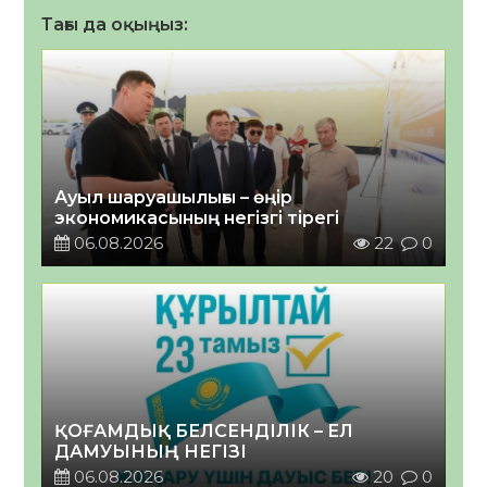
Тағы да оқыңыз:
Ауыл шаруашылығы – өңір
экономикасының негізгі тірегі
06.08.2026
22
0
ҚОҒАМДЫҚ БЕЛСЕНДІЛІК – ЕЛ
ДАМУЫНЫҢ НЕГІЗІ
06.08.2026
20
0