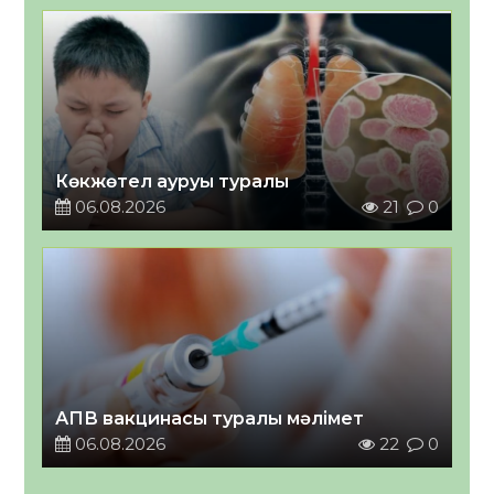
Көкжөтел ауруы туралы
06.08.2026
21
0
АПВ вакцинасы туралы мәлімет
06.08.2026
22
0