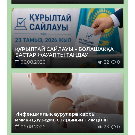
ҚҰРЫЛТАЙ САЙЛАУЫ – БОЛАШАҚҚА
БАСТАР ЖАУАПТЫ ТАҢДАУ
06.08.2026
22
0
Инфекциялық ауруларға қарсы
иммундау жұмыстарының тиімділігі
06.08.2026
23
0