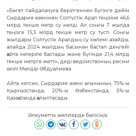
«Бөгет пайдалануға берілгеннен бүгінге дейін
Сырдария өзенінен Солтүстік Арал теңізіне 46,6
млрд текше метр су келді. Ал соңғы 7 жылда
теңізге 13,3 млрд текше метр су түсті. Соңғы
жылдары Солтүстік Аралдың су көлемі азайды,
алайда 2024 жылдың басынан бастап деңгейі
қайта көтеріле бастады және бүгінде 21,4 млрд
текше метрге жетті», деді ведомствоның ресми
өкілі Мөлдір Әбдуалиева.
Айта кетсек, Сырдария өзені ағынының 75%-ы
Қырғызстанда, 20%-ы Өзбекстанда, 5%-ы
Қазақстанда қалыптасады.
Әлеуметтік желілерде бөлісіңіз: