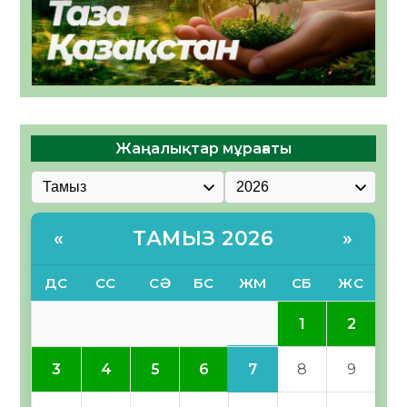
Жаңалықтар мұрағаты
ТАМЫЗ 2026
«
»
ДС
СС
СӘ
БС
ЖМ
СБ
ЖС
1
2
7
3
4
5
6
8
9