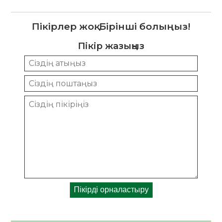
Пікірлер жоқ. Бірінші болыңыз!
Пікір жазыңыз