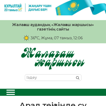
Жалағаш аудандық «Жалағаш жаршысы»
газетінің сайты
36°C
, Жұма, 07 тамыз, 12:06
Арал теңізінде су