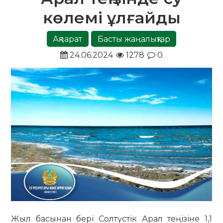
көлемі ұлғайды
Ақпарат
Басты жаңалықтар
24.06.2024
1278
0
Жыл басынан бері Солтүстік Арал теңізіне 1,1