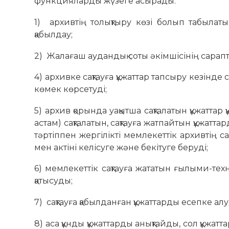
функцияларды жүзеге асырады:
1) архивтің толықтыру көзі болып табылатын
қабылдау;
2) Жалағаш аудандық соты әкімшісінің сара
4) архивке сақтауға құжаттар тапсыру кезінде
көмек көрсетуді;
5) архив қорында уақытша сақталатын құжаттар
астам) сақталатын, сақтауға жатпайтын құжат
тәртіппен жергілікті мемлекеттік архивтің 
мен актіні келісуге және бекітуге беруді;
6) мемлекеттік сақтауға жататын ғылыми-техн
қатысуды;
7) сақтауға қабылданған құжаттарды есепке ал
8) аса құнды құжаттарды анықтайды, сол құж