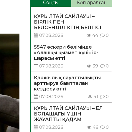
Соңғы
Көп қаралған
ҚҰРЫЛТАЙ САЙЛАУЫ –
БІРЛІК ПЕН
БЕЛСЕНДІЛІКТІҢ БЕЛГІСІ
07.08.2026
44
0
5547 әскери бөлімінде
«Алғашқы қызмет күні» іс-
шарасы өтті
07.08.2026
39
0
Қаржылық сауаттылықты
арттыруға бағытталған
кездесу өтті
07.08.2026
41
0
ҚҰРЫЛТАЙ САЙЛАУЫ – ЕЛ
БОЛАШАҒЫ ҮШІН
ЖАУАПТЫ ҚАДАМ
07.08.2026
46
0