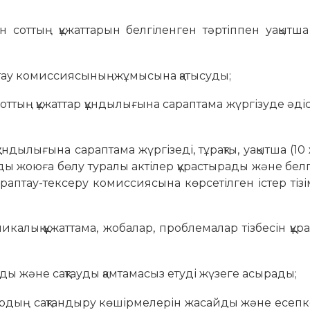
 соттың құжаттарын белгіленген тәртіппен уақытша 
птау комиссиясыныңжұмысына қатысуды;
 соттың құжаттар құндылығына сараптама жүргізуде әді
 құндылығына сараптама жүргізеді, тұрақты, уақытша (1
тарды жоюға бөлу туралы актілер құрастырады және бел
сараптау-тексеру комиссиясына көрсетілген істер тіз
икалық құжаттама, жобалар, проблемалар тізбесін құр
уды және сақтауды қамтамасыз етуді жүзеге асырады;
аттардың сақтандыру көшірмелерін жасайды және есеп