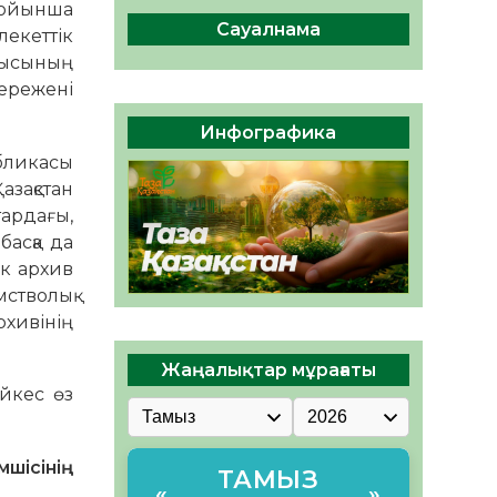
сақтау – әр азаматтың
бойынша
міндеті
Сауалнама
лекеттік
05.08.2026
69
0
ысының
ережені
Руслан Рүстемұлы облыс
әкімінің кеңесшісі болып
Инфографика
тағайындалды
бликасы
05.08.2026
64
0
азақстан
тардағы,
басқа да
ік архив
мстволық
рхивінің
Жаңалықтар мұрағаты
әйкес өз
мшісінің
ТАМЫЗ
«
»