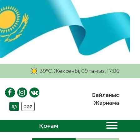
39°C
, Жексенбі, 09 тамыз, 17:06
Байланыс
Жарнама
қаз
qaz
Қоғам