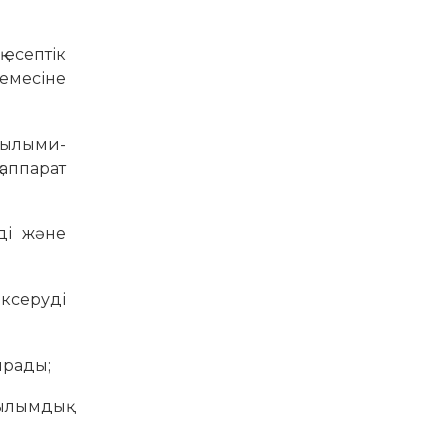
 есептік
емесіне
ғылыми-
 аппарат
йді және
ексеруді
ырады;
ылымдық