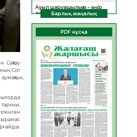
Ауыл шаруашылығы – өңір
экономикасының негізгі
Барлық жаңалық
тірегі
06.08.2026
53
0
PDF нұсқа
ҚОҒАМДЫҚ БЕЛСЕНДІЛІК –
ЕЛ ДАМУЫНЫҢ НЕГІЗІ
06.08.2026
51
0
н Сақтау
ҚҰРЫЛТАЙ САЙЛАУЫ –
ының Сот
БОЛАШАҚҚА БАСТАР
ЖАУАПТЫ ТАҢДАУ
аумақтық
06.08.2026
53
0
Инфекциялық ауруларға
зылорда
қарсы иммундау
 тарихи,
жұмыстарының тиімділігі
іленген
06.08.2026
55
0
ажырамас
орғайды.
Көкжөтел ауруы туралы
06.08.2026
53
0