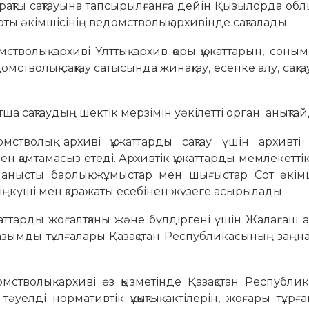
тұрақты сақтауына тапсырылғанға дейін Қызылорда о
ы әкімшісінің ведомстволық архивінде сақталады.
стволық архиві Ұлттық архив қоры құжаттарын, соныме
стволық сақтау сатысында жинақтау, есепке алу, сақтау
тша сақтаудың шектік мерзімін уәкілетті орган анықта
стволық архиві құжаттарды сақтау үшін архивті 
қамтамасыз етеді. Архивтік құжаттарды мемлекеттік 
ланысты барлық жұмыстар мен шығыстар Сот әкімші
күші мен қаражаты есебінен жүзеге асырылады.
құжаттарды жоғалтқаны және бүлдіргені үшін Жалағаш 
уазымды тұлғалары Қазақстан Республикасының заң
омстволық архиві өз қызметінде Қазақстан Республ
тәуелді нормативтік құқықтық актілерін, жоғары тұрғ