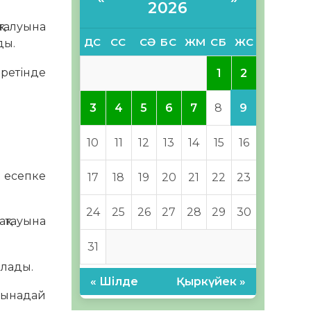
2026
талуына
ДС
СС
СӘ
БС
ЖМ
СБ
ЖС
ды.
етінде
2
1
9
3
4
5
6
7
8
10
11
12
13
14
15
16
, есепке
17
18
19
20
21
22
23
24
25
26
27
28
29
30
ақтауына
31
ылады.
« Шілде
Қыркүйек »
мынадай