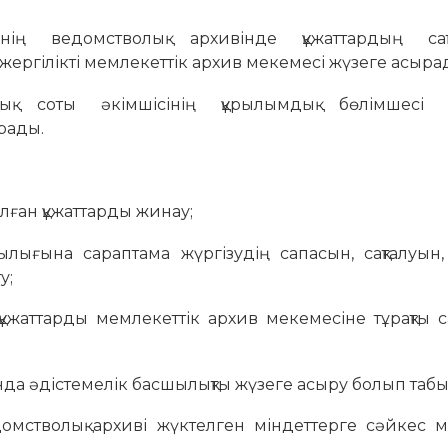
ің ведомстволық архивінде құжаттардың сақ
ергілікті мемлекеттік архив мекемесі жүзеге асыра
қ соты әкімшісінің құрылымдық бөлімшесі р
арады.
ылған құжаттарды жинау;
ндылығына сараптама жүргізудің сапасын, сақталуын
у;
құжаттарды мемлекеттік архив мекемесіне тұрақты с
сында әдістемелік басшылықты жүзеге асыру болып таб
едомстволық архиві жүктелген міндеттерге сәйкес 