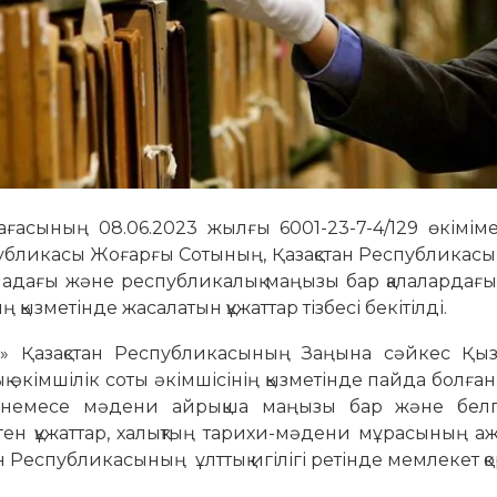
ғасының 08.06.2023 жылғы 6001-23-7-4/129 өкіміме
публикасы Жоғарғы Сотының, Қазақстан Республикас
анадағы және республикалық маңызы бар қалалардағы 
 қызметінде жасалатын құжаттар тізбесі бекітілді.
лы» Қазақстан Республикасының Заңына сәйкес Қы
імшілік соты әкімшісінің қызметінде пайда болған
си немесе мәдени айрықша маңызы бар және белг
ілген құжаттар, халықтың тарихи-мәдени мұрасының 
н Республикасының ұлттық игілігі ретінде мемлекет қ