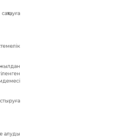
сақтауға
стемелік
0 жылдан
гіленген
імдемесі
астыруға
ке алуды