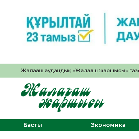
Жалағаш аудандық «Жалағаш жаршысы» газе
Басты
Экономика