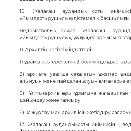
10. Жалағаш аудандық соты әкімшісін
ұйымдастырушылық-әдістемелік басшылықты ж
Ведомстволық архив Жалағаш ауданды
ұйымдастырушылық – құқықтық негізде қызмет атқ
11. Архивтің негізгі міндеттері:
1) құрамы осы ереженің 2-бөлімінде қарастыр
2) архивте уақытша сақталатын құжаттар құ
алынуын және пайдаланылуын қамтамасыз ет
3) Ұлттық архив қоры құрамына жатқызылған 
дайындау және тапсыру;
4) іс жүргізу мен архив ісін жетілдіру сала
12. Жалағаш аудандық соты әкімшісінің в