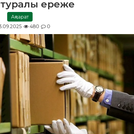
 туралы ереже
Ақпарат
.09.2025
480
0