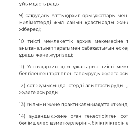
ұйымдастырады;
9) сақтаудағы Ұлттық архив қоры құжаттары м
мәліметтерді жыл сайын құрастырады және
жібереді;
10 тиісті мемлекеттік архив мекемесіне 
анықтамалық аппаратымен сабақтастығын еске
құрады және жүргізеді;
11) Ұлттық архив қоры құжаттарын тиісті ме
белгіленген тәртіппен тапсыруды жүзеге ас
12) сот жұмысында істерді қалыптастырудың
жүзеге асырады;
13) ғылыми және практикалық мақсатта өткен
14) аудандық және оған теңестірілген со
бөлімшелер қызметкерлерінің біліктіліктерін 