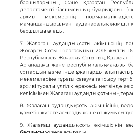
басшыларының және Қазақстан Республ
департаменті басшысының бұйрықтарын (өкім
архив мекемесінің нормативтік-әд
мамандандырылған ауданаралық әкімшілік
басшылыққа алады.
7. Жалағаш аудандық соты әкімшісінің ве
Жоғарғы Соты Төрағасының 2016 жылғы 16 м
Республикасы Жоғарғы Сотының, Қазақстан Р
Астанадағы және республикалық маңызы бар 
соттардың қызметінде құжаттарды қалыптастыру
мекемелеріне тұрақты сақтауға тапсыру тәр
архиві туралы үлгілік ережесі» негізінде 
келісімімен Жалағаш аудандық сотының төрағ
8. Жалағаш аудандық соты әкімшісінің ведо
қызметін жүзеге асырады және өз жұмысы тур
9. Жалағаш аудандық соты әкімшісінің ве
басшысы
жүзеге асырады.