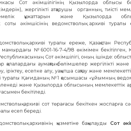
икасы Сот әкімшілігінің Қызылорда облысы 
дерін), жергілікті атқарушы органның, тиісті мем
істемелік құжаттарын және Қызылорда обл
 соты әкімшісінің ведомстволық архиві туралы 
домстволық архиві туралы ереже, Қазақстан Респу
амырдағы №6001-16-7-4/98 өкімімен бекітілген, Қ
еспубликасының Сот әкімшілігі, оның ішінде: облыс
қалалардағы аумақтық бөлімшелер жергілікті және 
, іріктеу, есепке алу, уақытша сақтау және мемлекетт
тібі туралы Қағиданың №1 қосымшасы «ұйымның ведо
әзірленеді және Қызылорда облысының мемлекеттік а
асымен бекітіледі.
мстволық архиві сот төрағасы бекіткен жоспарға с
алы есеп береді.
домстволық архивінің қызметіне бақылауды
Сот әкі