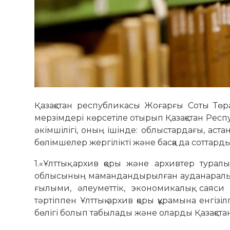
Қазақстан республикасы Жоғарғы Соты Төра
мерзімдері көрсетіле отырып Қазақстан Рес
әкімшілігі, оның ішінде: облыстардағы, аст
бөлімшелер жергілікті және басқа да соттардың
1.«Ұлттық архив қоры және архивтер тура
облысының мамандандырылған ауданаралық әк
ғылыми, әлеуметтік, экономикалық, сая
тәртіппен Ұлттық архив қоры құрамына енгіз
бөлігі болып табылады және оларды Қазақста