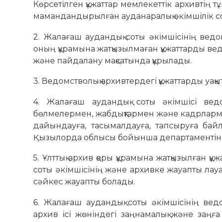
Көрсетілген құжаттар мемлекеттік архивтің 
мамандандырылған ауданаралық әкімшілік сот
2. Жалағаш аудандық соты әкімшісінің ведом
оның құрамына жатқызылмаған құжаттарды ведом
және пайдалану мақсатында құрылады.
3. Ведомстволық архивтердегі құжаттарды уақы
4. Жалағаш аудандық соты әкімшісі ведом
бөлмелермен, жабдықтармен және кадрлармен 
дайындауға, тасымалдауға, тапсыруға бай
Қызылорда облысы бойынша департаментінің
5. Ұлттық архив қоры құрамына жатқызылған 
соты әкімшісінің және архивке жауапты ла
сәйкес жауапты болады.
6. Жалағаш аудандық соты әкімшісінің вед
архив ісі жөніндегі заңнамалық және заңға 