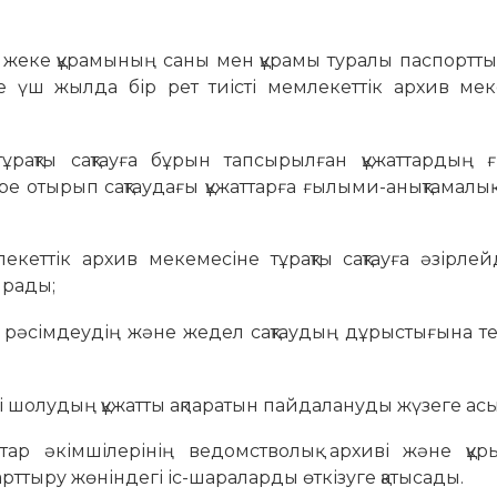
ен жеке құрамының саны мен құрамы туралы паспорттық
 үш жылда бір рет тиісті мемлекеттік архив мек
тұрақты сақтауға бұрын тапсырылған құжаттардың 
ре отырып сақтаудағы құжаттарға ғылыми-анықтамалық
млекеттік архив мекемесіне тұрақты сақтауға әзірле
ырады;
, рәсімдеудің және жедел сақтаудың дұрыстығына т
ді шолудың құжатты ақпаратын пайдалануды жүзеге ас
ттар әкімшілерінің ведомстволық архиві және құр
арттыру жөніндегі іс-шараларды өткізуге қатысады.