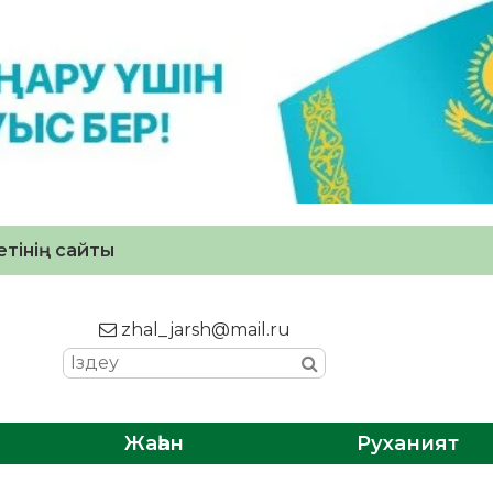
тінің сайты
zhal_jarsh@mail.ru
Жаһан
Руханият