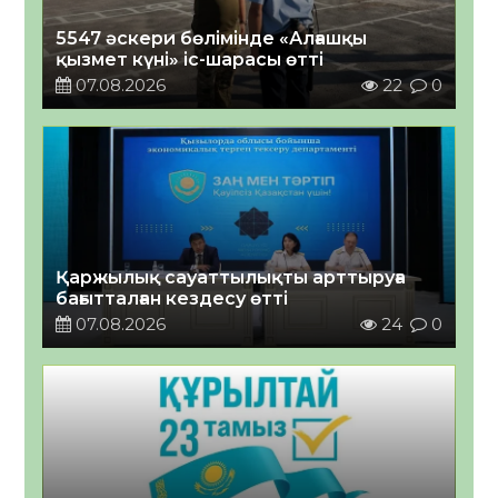
5547 әскери бөлімінде «Алғашқы
қызмет күні» іс-шарасы өтті
07.08.2026
22
0
Қаржылық сауаттылықты арттыруға
бағытталған кездесу өтті
07.08.2026
24
0