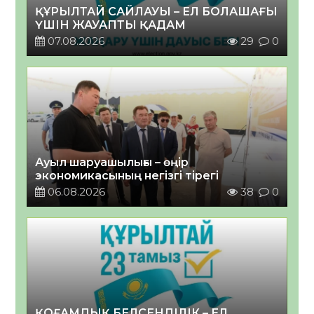
ҚҰРЫЛТАЙ САЙЛАУЫ – ЕЛ БОЛАШАҒЫ
ҮШІН ЖАУАПТЫ ҚАДАМ
07.08.2026
29
0
Ауыл шаруашылығы – өңір
экономикасының негізгі тірегі
06.08.2026
38
0
ҚОҒАМДЫҚ БЕЛСЕНДІЛІК – ЕЛ