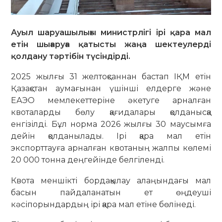
Ауыл шаруашылығы министрлігі ірі қара мал
етін шығаруға қатысты жаңа шектеулерді
қолдану тәртібін түсіндірді.
2025 жылғы 31 желтоқсаннан бастап ІҚМ етін
Қазақстан аумағынан үшінші елдерге және
ЕАЭО мемлекеттеріне әкетуге арналған
квоталарды бөлу қағидалары қолданысқа
енгізілді. Бұл норма 2026 жылғы 30 маусымға
дейін қолданылады. Ірі қара мал етін
экспорттауға арналған квотаның жалпы көлемі
20 000 тонна деңгейінде белгіленді.
Квота меншікті бордақылау алаңындағы мал
басын пайдаланатын ет өңдеуші
кәсіпорындардың ірі қара мал етіне бөлінеді.