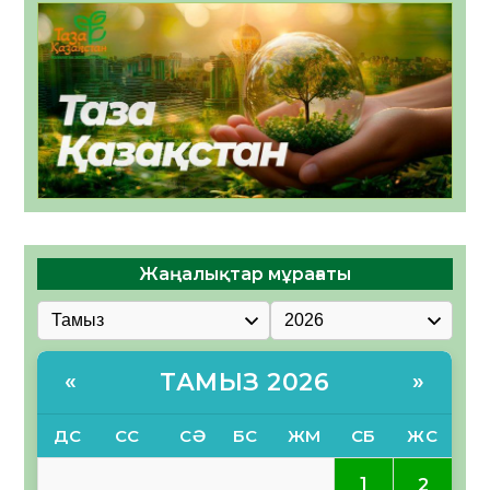
Жаңалықтар мұрағаты
ТАМЫЗ 2026
«
»
ДС
СС
СӘ
БС
ЖМ
СБ
ЖС
1
2