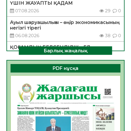
ҮШІН ЖАУАПТЫ ҚАДАМ
07.08.2026
29
0
Ауыл шаруашылығы – өңір экономикасының
негізгі тірегі
06.08.2026
38
0
ҚОҒАМДЫҚ БЕЛСЕНДІЛІК – ЕЛ
Барлық жаңалық
ДАМУЫНЫҢ НЕГІЗІ
06.08.2026
35
0
PDF нұсқа
ҚҰРЫЛТАЙ САЙЛАУЫ – БОЛАШАҚҚА
БАСТАР ЖАУАПТЫ ТАҢДАУ
06.08.2026
37
0
Инфекциялық ауруларға қарсы иммундау
жұмыстарының тиімділігі
06.08.2026
39
0
Көкжөтел ауруы туралы
06.08.2026
35
0