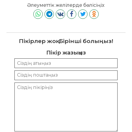
Әлеуметтік желілерде бөлісіңіз:
Пікірлер жоқ. Бірінші болыңыз!
Пікір жазыңыз