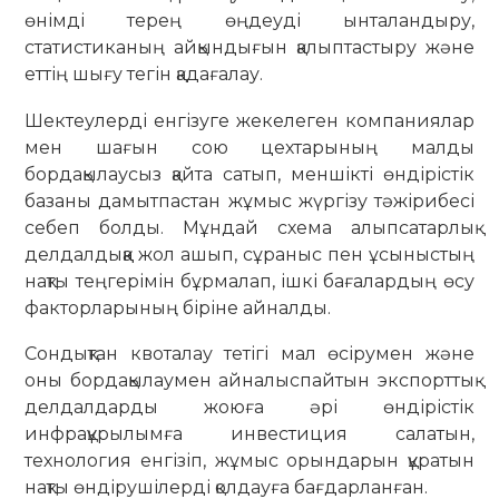
өнімді терең өңдеуді ынталандыру,
статистиканың айқындығын қалыптастыру және
еттің шығу тегін қадағалау.
Шектеулерді енгізуге жекелеген компаниялар
мен шағын сою цехтарының малды
бордақылаусыз қайта сатып, меншікті өндірістік
базаны дамытпастан жұмыс жүргізу тәжірибесі
себеп болды. Мұндай схема алыпсатарлық
делдалдыққа жол ашып, сұраныс пен ұсыныстың
нақты теңгерімін бұрмалап, ішкі бағалардың өсу
факторларының біріне айналды.
Сондықтан квоталау тетігі мал өсірумен және
оны бордақылаумен айналыспайтын экспорттық
делдалдарды жоюға әрі өндірістік
инфрақұрылымға инвестиция салатын,
технология енгізіп, жұмыс орындарын құратын
нақты өндірушілерді қолдауға бағдарланған.