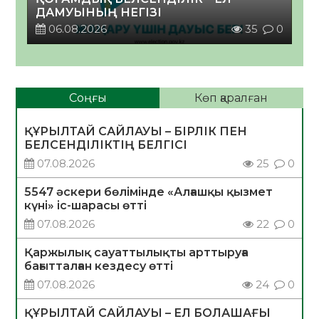
ДАМУЫНЫҢ НЕГІЗІ
06.08.2026
35
0
Соңғы
Көп қаралған
ҚҰРЫЛТАЙ САЙЛАУЫ – БІРЛІК ПЕН
БЕЛСЕНДІЛІКТІҢ БЕЛГІСІ
07.08.2026
25
0
5547 әскери бөлімінде «Алғашқы қызмет
күні» іс-шарасы өтті
07.08.2026
22
0
Қаржылық сауаттылықты арттыруға
бағытталған кездесу өтті
07.08.2026
24
0
ҚҰРЫЛТАЙ САЙЛАУЫ – ЕЛ БОЛАШАҒЫ