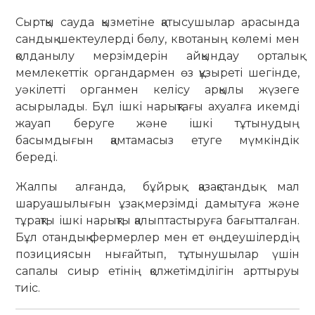
Сыртқы сауда қызметіне қатысушылар арасында
сандық шектеулерді бөлу, квотаның көлемі мен
қолданылу мерзімдерін айқындау орталық
мемлекеттік органдармен өз құзыреті шегінде,
уәкілетті органмен келісу арқылы жүзеге
асырылады. Бұл ішкі нарықтағы ахуалға икемді
жауап беруге және ішкі тұтынудың
басымдығын қамтамасыз етуге мүмкіндік
береді.
Жалпы алғанда, бұйрық қазақстандық мал
шаруашылығын ұзақ мерзімді дамытуға және
тұрақты ішкі нарықты қалыптастыруға бағытталған.
Бұл отандық фермерлер мен ет өңдеушілердің
позициясын нығайтып, тұтынушылар үшін
сапалы сиыр етінің қолжетімділігін арттыруы
тиіс.