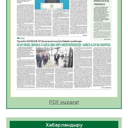
АПВ вакцинасы туралы мәлімет
06.08.2026
35
0
Open Air: Қызылорда облысы полиция
департаменті 20 мыңнан астам
көрерменнің қауіпсіздігін қамтамасыз етті
06.08.2026
47
0
ҚЫЗЫЛОРДАДА «САНАЛЫ ҰРПАҚ –
ЖАРҚЫН БОЛАШАҚ» АТТЫ КЕҢЕЙТІЛГЕН
МӘЖІЛІС ӨТТІ
05.08.2026
47
0
Қазақстан Орталық Азиядағы көшуге ең
қолайлы ел атанды
05.08.2026
47
0
PDF мұрағат
Өрт қауіпсіздігі талаптарын сақтау – әр
азаматтың міндеті
Хабарландыру
05.08.2026
49
0