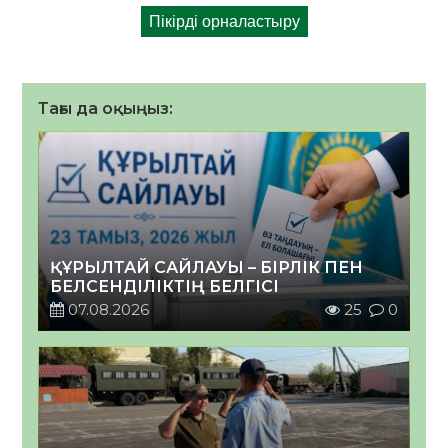
Тағы да оқыңыз:
ҚҰРЫЛТАЙ САЙЛАУЫ – БІРЛІК ПЕН
БЕЛСЕНДІЛІКТІҢ БЕЛГІСІ
07.08.2026
25
0