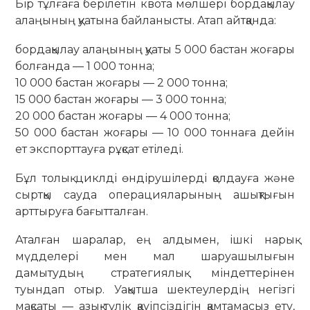
Бір тұлғаға берілетін квота мөлшері бордақылау
алаңының қуатына байланысты. Атап айтқанда:
бордақылау алаңының қуаты 5 000 бастан жоғары
болғанда — 1 000 тонна;
10 000 бастан жоғары — 2 000 тонна;
15 000 бастан жоғары — 3 000 тонна;
20 000 бастан жоғары — 4 000 тонна;
50 000 бастан жоғары — 10 000 тоннаға дейін
ет экспорттауға рұқсат етіледі.
Бұл толық циклді өндірушілерді қолдауға және
сыртқы сауда операцияларының ашықтығын
арттыруға бағытталған.
Аталған шаралар, ең алдымен, ішкі нарық
мүдделері мен мал шаруашылығын
дамытудың стратегиялық міндеттерінен
туындап отыр. Уақытша шектеулердің негізгі
мақсаты — азық-түлік қауіпсіздігін қамтамасыз ету,