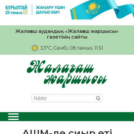
Жалағаш аудандық «Жалағаш жаршысы»
газетінің сайты
33°C
, Сенбі, 08 тамыз, 11:51
АШМ-де сиыр еті