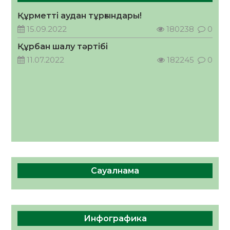
Құрметті аудан тұрғындары!
Руслан Рүстемұлы облыс әкімінің
кеңесшісі болып тағайындалды
15.09.2022
180238
0
05.08.2026
46
0
Құрбан шалу тәртібі
11.07.2022
182245
0
Сауалнама
Инфографика