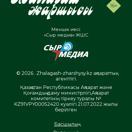
16+
Меншік иесі:
«Сыр медиа» ЖШС
© 2026 . Zhalagash-zharshysy.kz ақпараттық
агенттігі.
Қазақстан Республикасы Ақпарат және
Қоғамдық даму министрлігі,Ақпарат
комитетінің тіркеу туралы №
KZ91VPY00052420 куәлігі 21.07.2022 жылы
берілген
Басшылық