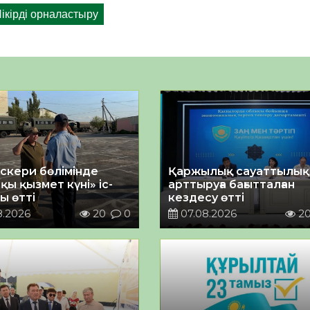
әскери бөлімінде
Қаржылық сауаттылы
қы қызмет күні» іс-
арттыруға бағытталған
ы өтті
кездесу өтті
8.2026
20
0
07.08.2026
2