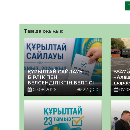
Тағы да оқыңыз:
ҚҰРЫЛТАЙ САЙЛАУЫ –
5547 
БІРЛІК ПЕН
«Алғаш
БЕЛСЕНДІЛІКТІҢ БЕЛГІСІ
шарас
07.08.2026
22
0
07.0