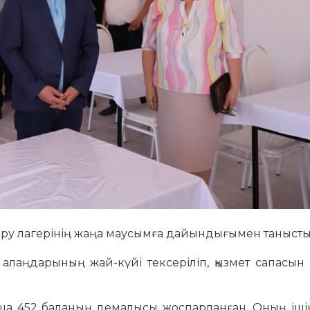
тыру лагерінің жаңа маусымға дайындығымен танысты
 алаңдарының жай-күйі тексеріліп, қызмет сапасын
ша 452 баланың демалысы жоспарланған. Оның іші