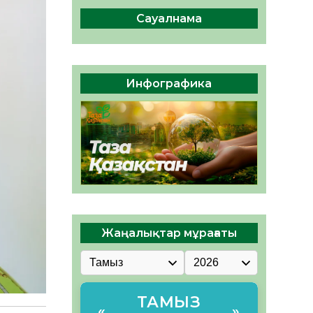
сақтау – әр азаматтың
міндеті
Сауалнама
05.08.2026
46
0
Руслан Рүстемұлы облыс
әкімінің кеңесшісі болып
Инфографика
тағайындалды
05.08.2026
43
0
Жаңалықтар мұрағаты
ТАМЫЗ
«
»