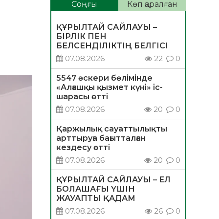
Соңғы
Көп қаралған
ҚҰРЫЛТАЙ САЙЛАУЫ –
БІРЛІК ПЕН
БЕЛСЕНДІЛІКТІҢ БЕЛГІСІ
07.08.2026
22
0
5547 әскери бөлімінде
«Алғашқы қызмет күні» іс-
шарасы өтті
07.08.2026
20
0
Қаржылық сауаттылықты
арттыруға бағытталған
кездесу өтті
07.08.2026
20
0
ҚҰРЫЛТАЙ САЙЛАУЫ – ЕЛ
БОЛАШАҒЫ ҮШІН
ЖАУАПТЫ ҚАДАМ
07.08.2026
26
0