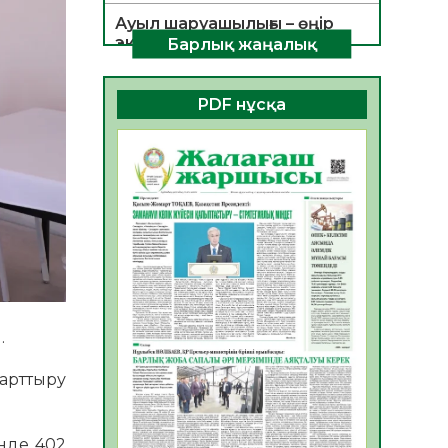
Ауыл шаруашылығы – өңір
экономикасының негізгі
Барлық жаңалық
тірегі
06.08.2026
35
0
PDF нұсқа
ҚОҒАМДЫҚ БЕЛСЕНДІЛІК –
ЕЛ ДАМУЫНЫҢ НЕГІЗІ
06.08.2026
32
0
ҚҰРЫЛТАЙ САЙЛАУЫ –
БОЛАШАҚҚА БАСТАР
ЖАУАПТЫ ТАҢДАУ
06.08.2026
35
0
Инфекциялық ауруларға
қарсы иммундау
.
жұмыстарының тиімділігі
 арттыру
06.08.2026
35
0
Көкжөтел ауруы туралы
нде 402
06.08.2026
33
0