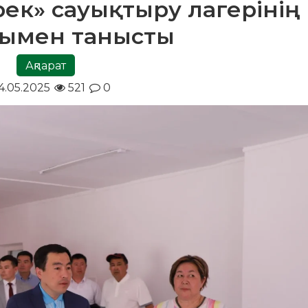
ерек» сауықтыру лагерінің
ымен танысты
Ақпарат
4.05.2025
521
0