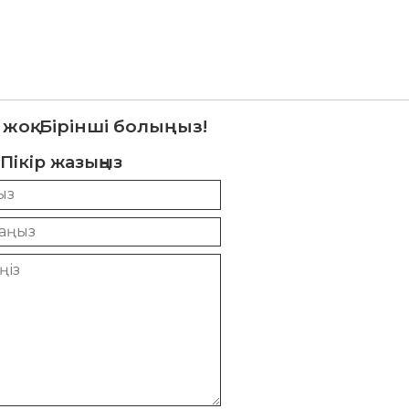
 жоқ. Бірінші болыңыз!
Пікір жазыңыз