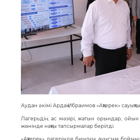
Аудан әкімі Ардақ Ибраимов «Ақтерек» сауық
Лагерьдің ас мәзірі, жатын орындар, ойын
жөнінде нақты тапсырмалар берілді.
«Ақтерек» лагерінде биылғы ауысым бойын