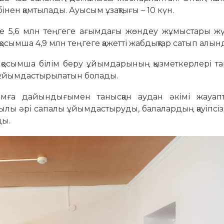
себінен қамтылады. Ауысым ұзақтығы – 10 күн.
 5,6 млн теңгеге ағымдағы жөндеу жұмыстары жүрг
қосымша 4,9 млн теңгеге қажетті жабдықтар сатып алын
қосымша білім беру ұйымдарының қызметкерлері та
 ұйымдастырылатын болады.
сымға дайындығымен танысқан аудан әкімі жауап
лы әрі сапалы ұйымдастыруды, балалардың қауіпсіз
ды.