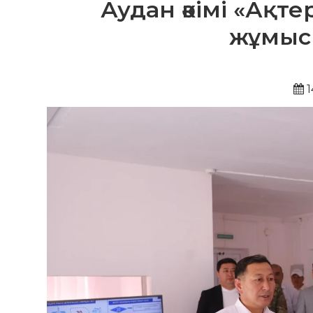
Аудан әкімі «Ақт
жұмыс
1