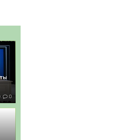
қты
0
0