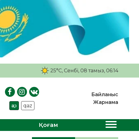
25°C
, Сенбі, 08 тамыз, 06:14
Байланыс
Жарнама
қаз
qaz
Қоғам