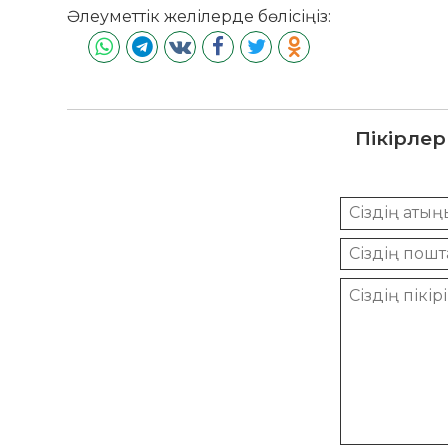
Әлеуметтік желілерде бөлісіңіз:
Пікірлер