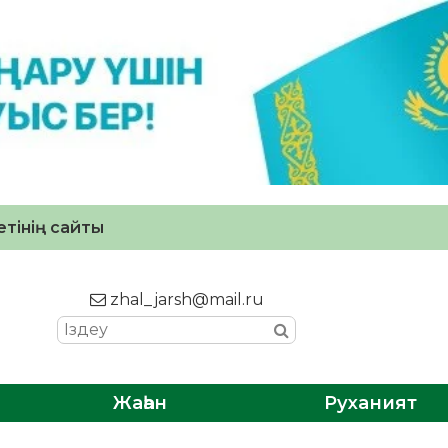
тінің сайты
zhal_jarsh@mail.ru
Жаһан
Руханият