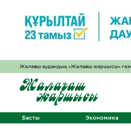
Жалағаш аудандық «Жалағаш жаршысы» газе
Басты
Экономика