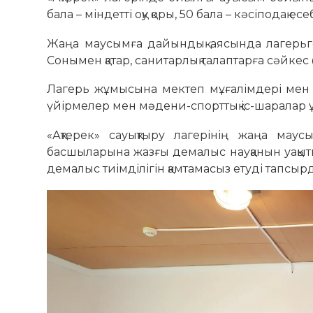
бала – міндетті оқу қоры, 50 бала – кәсіподақ е
Жаңа маусымға дайындық аясында лагерьге
Сонымен қатар, санитарлық талаптарға сәйкес 
Лагерь жұмысына мектеп мұғалімдері мен 
үйірмелер мен мәдени-спорттық іс-шаралар
«Ақтерек» сауықтыру лагерінің жаңа мау
басшыларына жазғы демалыс науқанын уақыты
демалыс тиімділігін қамтамасыз етуді тапсыр