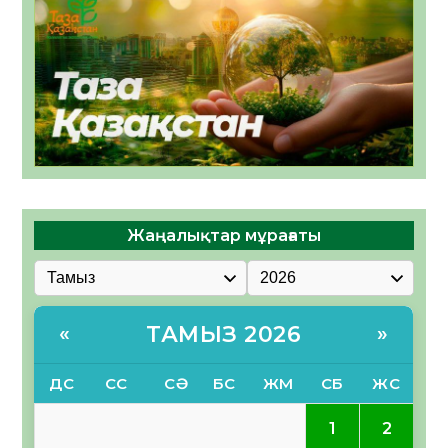
Жаңалықтар мұрағаты
ТАМЫЗ 2026
«
»
ДС
СС
СӘ
БС
ЖМ
СБ
ЖС
1
2