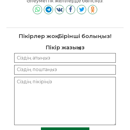
Әлеуметтік желілерде бөлісіңіз:
Пікірлер жоқ. Бірінші болыңыз!
Пікір жазыңыз