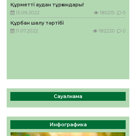
Құрметті аудан тұрғындары!
ӘРБІР ДАУЫС – ҚОҒАМ ДАМУЫНА
15.09.2022
180215
0
ҚОСЫЛҒАН ҮЛЕС
Құрбан шалу тәртібі
05.08.2026
41
0
11.07.2022
182220
0
Сауалнама
Инфографика