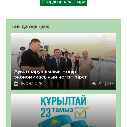
Тағы да оқыңыз:
Ауыл шаруашылығы – өңір
экономикасының негізгі тірегі
06.08.2026
22
0