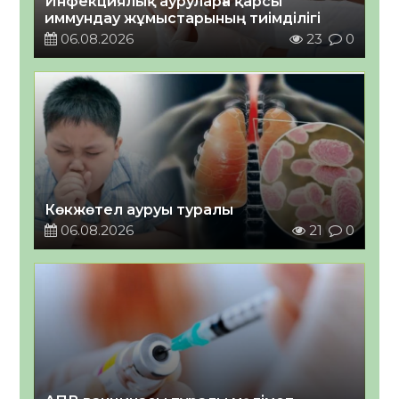
Инфекциялық ауруларға қарсы
иммундау жұмыстарының тиімділігі
06.08.2026
23
0
Көкжөтел ауруы туралы
06.08.2026
21
0