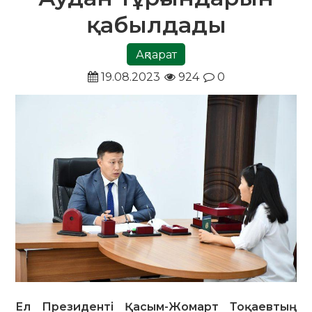
қабылдады
Ақпарат
19.08.2023
924
0
Ел Президенті Қасым-Жомарт Тоқаевтың