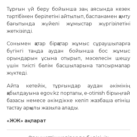
Тұрғын үй беру бойынша заң аясында кезек
тәртібімен берілетіні айтылып, баспанамен қамту
бағы­тында жүйелі жұмыстар жүргізілетіні
жеткізілді.
Сонымен қатар бірқатар жұмыс сұраушыларға
бүгін­гі таңда аудан бойынша бос жұмыс
орындарын ұсына отырып, мәселесін шешу
үшін тиісті бөлім бас­шы­ларына тапсырмалар
жүктеді.
Айта кетейік, тұрғындар аудан әкімінің
қабылдауына egov.kz порталы, е-otinish бірыңғай
базасы немесе әкім­дікке келіп жазбаша өтініш
тастау арқылы жазыла алады.
«ЖЖ» ақпарат