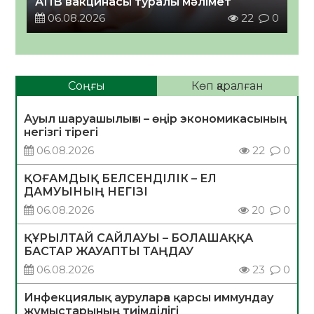
АПВ вакцинасы туралы мәлімет
06.08.2026
22
0
Соңғы
Көп қаралған
Ауыл шаруашылығы – өңір экономикасының
негізгі тірегі
06.08.2026
22
0
ҚОҒАМДЫҚ БЕЛСЕНДІЛІК – ЕЛ
ДАМУЫНЫҢ НЕГІЗІ
06.08.2026
20
0
ҚҰРЫЛТАЙ САЙЛАУЫ – БОЛАШАҚҚА
БАСТАР ЖАУАПТЫ ТАҢДАУ
06.08.2026
23
0
Инфекциялық ауруларға қарсы иммундау
жұмыстарының тиімділігі