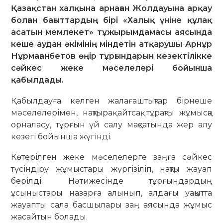
Қазақстан халқына арнаған Жолдауына арқау
болған бағыттардың бірі «Халық үніне құлақ
асатын мемлекет» тұжырымдамасы аясында
кеше аудан әкімінің міндетін атқарушы Арнұр
Нұрмағанбетов өңір тұрғындарын кезектілікке
сәйкес жеке мәселелері бойынша
қабылдады.
Қабылдауға келген жалағаштықтар бірнеше
мәсе­ле­лерімен, нақтырақ айтсақ, тұрақты жұмысқа
орналасу, тұрғын үй салу мақсатында жер алу
кезегі бойынша жүгінді.
Көтерілген жеке мәселелерге заңға сәйкес
түсіндіру жұмыстары жүргізіліп, нақты жауап
берілді. Нәтижесінде тұрғындардың
ұсыныстары назарға алынып, алдағы уақытта
жауапты сала басшылары заң аясында жұмыс
жасайтын болады.