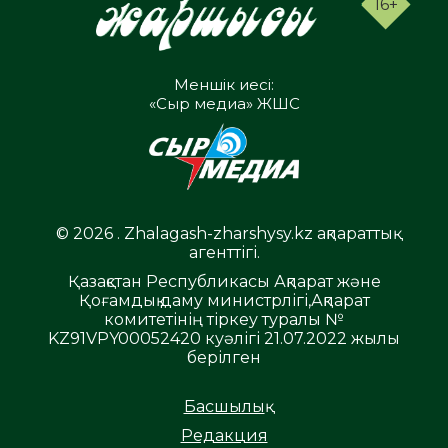
16+
Меншік иесі:
«Сыр медиа» ЖШС
© 2026 . Zhalagash-zharshysy.kz ақпараттық
агенттігі.
Қазақстан Республикасы Ақпарат және
Қоғамдық даму министрлігі,Ақпарат
комитетінің тіркеу туралы №
KZ91VPY00052420 куәлігі 21.07.2022 жылы
берілген
Басшылық
Редакция