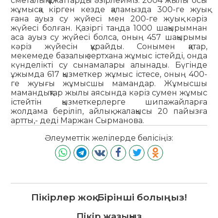
сметалық құжаттарды әзірлейміз. 2004 жылы осы
жұмысқа кірген кезде қаламызда 300-ге жуық
ғана ауыз су жүйесі мен 200-ге жуық кәріз
жүйесі болған. Қазіргі таңда 1000 шақырымнан
аса ауыз су жүйесі болса, оның 457 шақырымы
кәріз жүйесін құрайды. Сонымен қатар,
мекемеде базалық зертхана жұмыс істейді, онда
күнделікті су сынамалары алынады. Бүгінде
ұжымда 617 қызметкер жұмыс істесе, оның 400-
ге жуығы жұмысшы мамандар. Жұмысшы
мамандықтар жылы аясында кәріз сумен жұмыс
істейтін қызметкерлерге шипажайларға
жолдама беріліп, айлық жалақысы 20 пайызға
артты,- деді Маржан Сырманова.
Әлеуметтік желілерде бөлісіңіз:
Пікірлер жоқ. Бірінші болыңыз!
Пікір жазыңыз