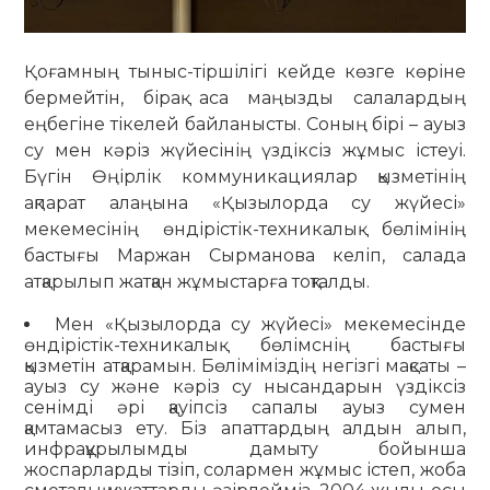
Қоғамның тыныс-тіршілігі кейде көзге көріне
бермейтін, бірақ аса маңызды салалардың
еңбегіне тікелей байланысты. Соның бірі – ауыз
су мен кәріз жүйесінің үздіксіз жұмыс істеуі.
Бүгін Өңірлік коммуникациялар қызметінің
ақпарат алаңына «Қызылорда су жүйесі»
мекемесінің өндірістік-техникалық бөлімінің
бастығы Маржан Сырманова келіп, салада
атқарылып жатқан жұмыстарға тоқталды.
Мен «Қызылорда су жүйесі» мекемесінде
өндірістік-техникалық бөлімснің бастығы
қызметін атқарамын. Бөліміміздің негізгі мақсаты –
ауыз су және кәріз су нысандарын үздіксіз
сенімді әрі қауіпсіз сапалы ауыз сумен
қамтамасыз ету. Біз апаттардың алдын алып,
инфрақұрылымды дамыту бойынша
жоспарларды тізіп, солармен жұмыс істеп, жоба