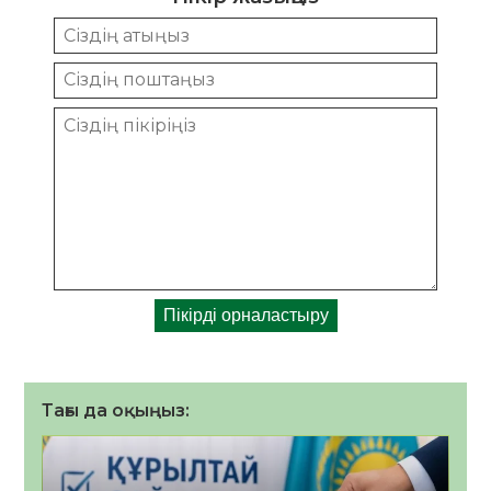
Тағы да оқыңыз: