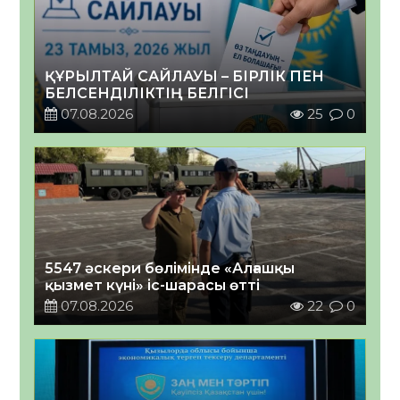
ҚҰРЫЛТАЙ САЙЛАУЫ – БІРЛІК ПЕН
БЕЛСЕНДІЛІКТІҢ БЕЛГІСІ
07.08.2026
25
0
5547 әскери бөлімінде «Алғашқы
қызмет күні» іс-шарасы өтті
07.08.2026
22
0