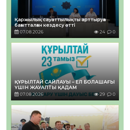
Қаржылық сауаттылықты арттыруға
бағытталған кездесу өтті
07.08.2026
24
0
ҚҰРЫЛТАЙ САЙЛАУЫ – ЕЛ БОЛАШАҒЫ
ҮШІН ЖАУАПТЫ ҚАДАМ
07.08.2026
29
0