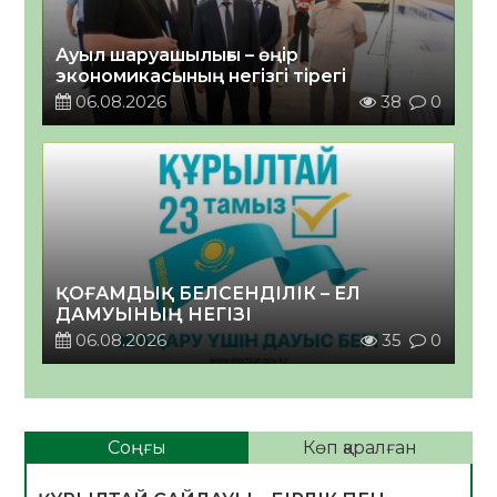
Ауыл шаруашылығы – өңір
экономикасының негізгі тірегі
06.08.2026
38
0
ҚОҒАМДЫҚ БЕЛСЕНДІЛІК – ЕЛ
ДАМУЫНЫҢ НЕГІЗІ
06.08.2026
35
0
Соңғы
Көп қаралған