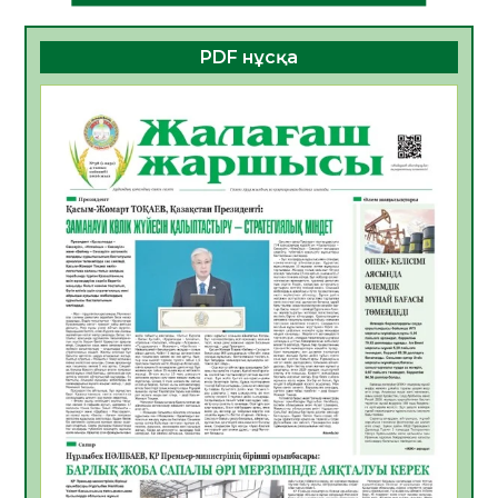
06.08.2026
35
0
PDF нұсқа
ҚҰРЫЛТАЙ САЙЛАУЫ – БОЛАШАҚҚА
БАСТАР ЖАУАПТЫ ТАҢДАУ
06.08.2026
37
0
Инфекциялық ауруларға қарсы иммундау
жұмыстарының тиімділігі
06.08.2026
39
0
Көкжөтел ауруы туралы
06.08.2026
35
0
АПВ вакцинасы туралы мәлімет
06.08.2026
35
0
Open Air: Қызылорда облысы полиция
департаменті 20 мыңнан астам
көрерменнің қауіпсіздігін қамтамасыз етті
06.08.2026
47
0