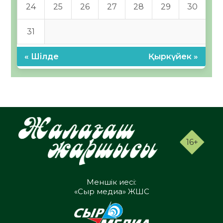
24
25
26
27
28
29
30
31
« Шілде
Қыркүйек »
16+
Меншік иесі:
«Сыр медиа» ЖШС