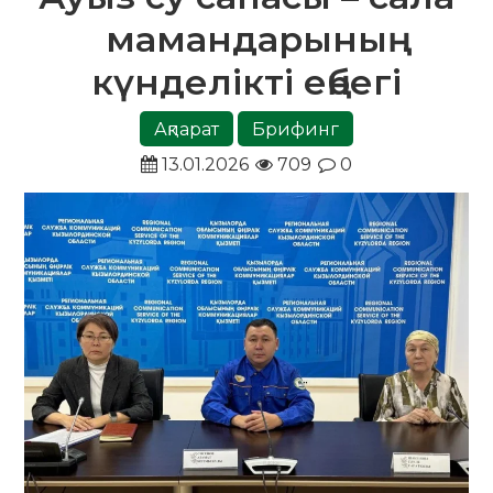
мамандарының
күнделікті еңбегі
Ақпарат
Брифинг
13.01.2026
709
0