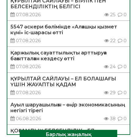
ҚҰРЫЛТАЙ САЙЛАУЫ – БІРЛІК ПЕН
БЕЛСЕНДІЛІКТІҢ БЕЛГІСІ
07.08.2026
25
0
5547 әскери бөлімінде «Алғашқы қызмет
күні» іс-шарасы өтті
07.08.2026
22
0
Қаржылық сауаттылықты арттыруға
бағытталған кездесу өтті
07.08.2026
24
0
ҚҰРЫЛТАЙ САЙЛАУЫ – ЕЛ БОЛАШАҒЫ
ҮШІН ЖАУАПТЫ ҚАДАМ
07.08.2026
29
0
Ауыл шаруашылығы – өңір экономикасының
негізгі тірегі
06.08.2026
38
0
ҚОҒАМДЫҚ БЕЛСЕНДІЛІК – ЕЛ
Барлық жаңалық
ДАМУЫНЫҢ НЕГІЗІ