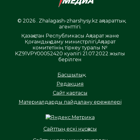
© 2026 . Zhalagash-zharshysy.kz ақпараттық
агенттігі.
Қазақстан Республикасы Ақпарат және
Қоғамдық даму министрлігі,Ақпарат
комитетінің тіркеу туралы №
KZ91VPY00052420 куәлігі 21.07.2022 жылы
берілген
Басшылық
Редакция
Сайт картасы
Материалдарды пайдалану ережелері
Сайттың ескі нұсқасы