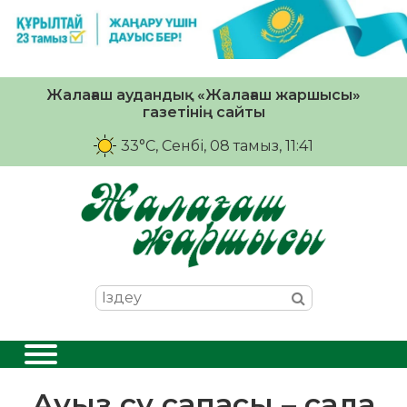
Жалағаш аудандық «Жалағаш жаршысы»
газетінің сайты
33°C
, Сенбі, 08 тамыз, 11:41
Ауыз су сапасы – сала