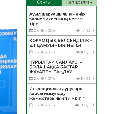
Соңғы
Көп қаралған
Ауыл шаруашылығы – өңір
экономикасының негізгі
тірегі
06.08.2026
17
0
ҚОҒАМДЫҚ БЕЛСЕНДІЛІК –
ЕЛ ДАМУЫНЫҢ НЕГІЗІ
06.08.2026
18
0
ҚҰРЫЛТАЙ САЙЛАУЫ –
БОЛАШАҚҚА БАСТАР
ЖАУАПТЫ ТАҢДАУ
06.08.2026
19
0
Инфекциялық ауруларға
қарсы иммундау
жұмыстарының тиімділігі
06.08.2026
20
0