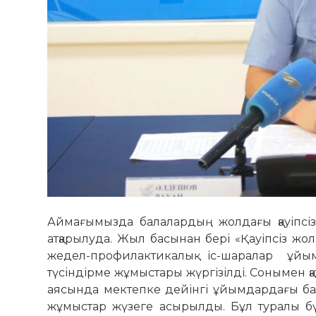
Аймағымызда балалардың жолдағы қауіпсізд
атқарылуда. Жыл басынан бері «Қауіпсіз жол
жедел-профилактикалық іс-шаралар ұйы
түсіндірме жұмыстары жүргізілді. Сонымен қа
аясында мектепке дейінгі ұйымдардағы бал
жұмыстар жүзеге асырылды. Бұл туралы бү