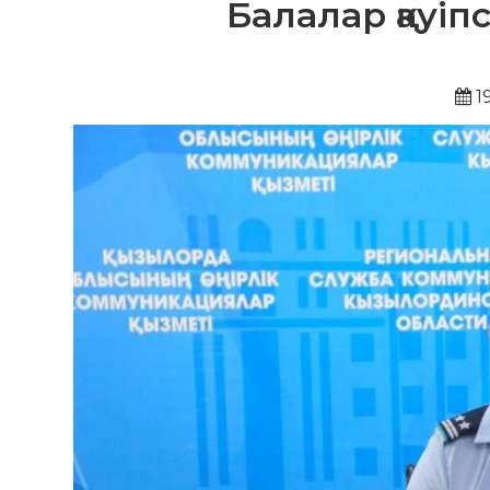
Балалар қауіпс
1