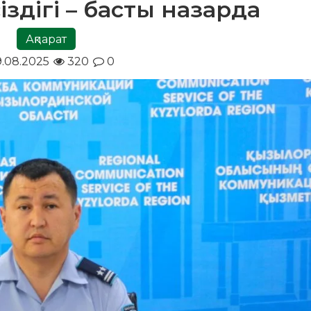
іздігі – басты назарда
Ақпарат
9.08.2025
320
0