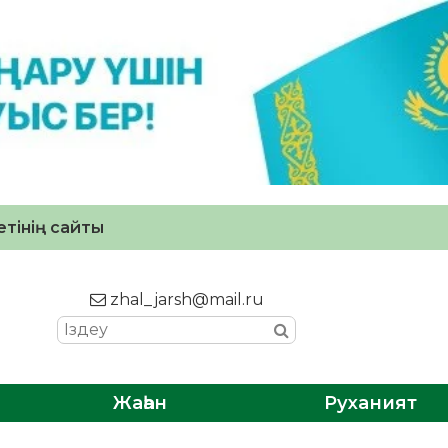
тінің сайты
zhal_jarsh@mail.ru
Жаһан
Руханият