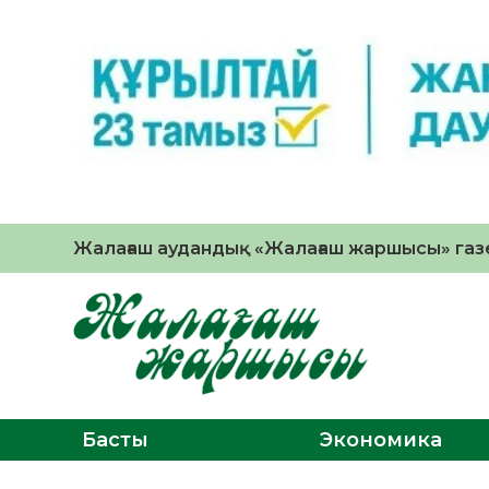
Жалағаш аудандық «Жалағаш жаршысы» газе
Басты
Экономика