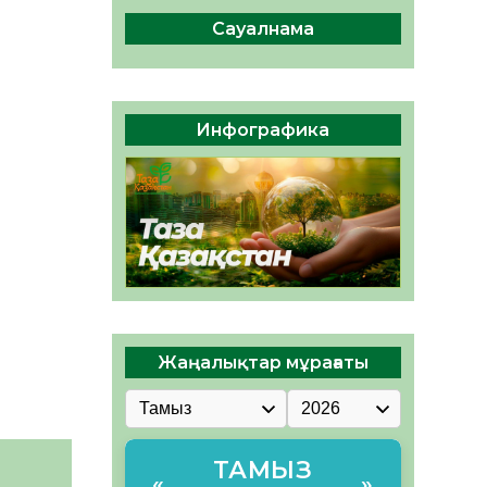
ы жаңа Құрылтай үшін дауыс
беруге дайын
Сауалнама
05.08.2026
32
0
ӘРБІР ДАУЫС – ҚОҒАМ
ДАМУЫНА ҚОСЫЛҒАН
Инфографика
ҮЛЕС
05.08.2026
37
0
Жаңалықтар мұрағаты
ТАМЫЗ
«
»