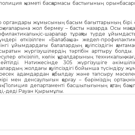
 полиция қызметі басқармасы бастығының орынбаса
істер органдары жұмысының басым бағыттарының бірі. 
оқиғаларына жол бермеу – басты назарда. Осы мақс
филактикалық іс-шаралар тұрақты түрде ұйымдас
дері өткізілген «Балабақша» жедел-профилактика
гі ұйымдардағы балалардың қауіпсіздігін қамтама
ыратын жүргізушілердің тәртібін арттыру болды. 
лер өткізіліп, көлік құралдарының техникалық жа
шейтілді. Нәтижесінде 305 жүргізушіге әкімшіл
лалардың жолдағы қауіпсіздігі бойынша түсіндіру ж
ересек адамдардан қабылдау және тапсыру мәселес
рі мен денсаулығын қорғау – бәріміздің ортақ мін
ық Полиция департаменті басшылығының қатаң бақы
ді,-деді Рауан Қырымұлы.