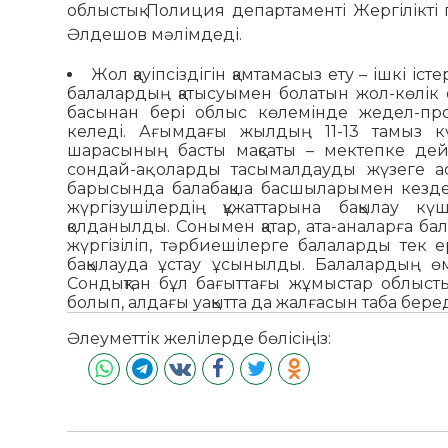
облыстық Полиция департаменті Жергілікті
Әлдешов мәлімдеді.
Жол қауіпсіздігін қамтамасыз ету – ішкі 
балалардың қатысуымен болатын жол-көлік 
басынан бері облыс көлемінде жедел-про
келеді. Ағымдағы жылдың 11-13 тамыз күн
шарасының басты мақсаты – мектепке дейін
сондай-ақ оларды тасымалдауды жүзеге ас
барысында балабақша басшыларымен кездесу
жүргізушілердің құжаттарына бақылау кү
қолданылды. Сонымен қатар, ата-аналарға ба
жүргізіліп, тәрбиешілерге балаларды тек 
бақылауда ұстау ұсынылды. Балалардың өмі
Сондықтан бұл бағыттағы жұмыстар облыст
болып, алдағы уақытта да жалғасын таба бере
Әлеуметтік желілерде бөлісіңіз: