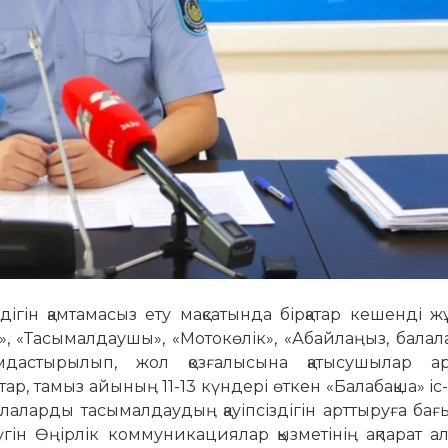
ігін қамтамасыз ету мақсатында бірқатар кешенді 
», «Тасымалдаушы», «Мотокөлік», «Абайлаңыз, балал
мдастырылып, жол қозғалысына қатысушылар а
тар, тамыз айының 11-13 күндері өткен «Балабақша» і
аларды тасымалдаудың қауіпсіздігін арттыруға бағ
гін Өңірлік коммуникациялар қызметінің ақпарат а