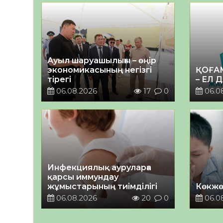
Ауыл шаруашылығы – өңір
экономикасының негізгі
ҚОҒА
тірегі
– ЕЛ 
06.08.2026
17
0
06.0
Инфекциялық ауруларға
қарсы иммундау
жұмыстарының тиімділігі
Көкжө
06.08.2026
20
0
06.0