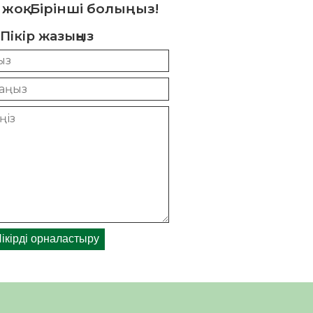
 жоқ. Бірінші болыңыз!
Пікір жазыңыз