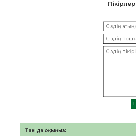
Пікірлер
Тағы да оқыңыз: