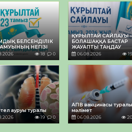
ҚҰРЫЛТАЙ САЙЛАУЫ 
МДЫҚ БЕЛСЕНДІЛІК
БОЛАШАҚҚА БАСТАР
ДАМУЫНЫҢ НЕГІЗІ
ЖАУАПТЫ ТАҢДАУ
8.2026
18
0
06.08.2026
1
АПВ вакцинасы турал
тел ауруы туралы
мәлімет
8.2026
19
0
06.08.2026
2