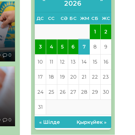
2026
ДС
СС
СӘ
БС
ЖМ
СБ
ЖС
1
2
–
7
3
4
5
6
8
9
9
0
10
11
12
13
14
15
16
17
18
19
20
21
22
23
24
25
26
27
28
29
30
ы
31
0
0
« Шілде
Қыркүйек »