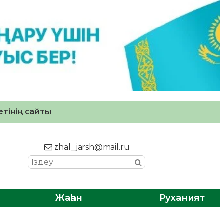
тінің сайты
zhal_jarsh@mail.ru
Жаһан
Руханият