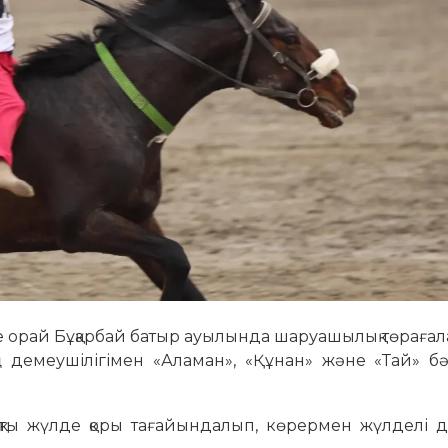
е орай Бұқарбай батыр ауылында шаруашылық төрағ
демеушілігімен «Аламан», «Құнан» және «Тай» бә
мақты жүлде қоры тағайындалып, көрермен жүлделі