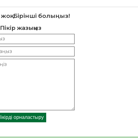
 жоқ. Бірінші болыңыз!
Пікір жазыңыз