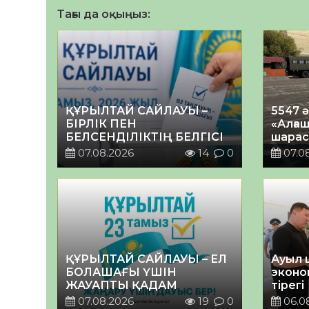
Тағы да оқыңыз:
ҚҰРЫЛТАЙ САЙЛАУЫ –
5547 
БІРЛІК ПЕН
«Алғаш
БЕЛСЕНДІЛІКТІҢ БЕЛГІСІ
шарас
07.08.2026
14
0
07.0
ҚҰРЫЛТАЙ САЙЛАУЫ – ЕЛ
Ауыл 
БОЛАШАҒЫ ҮШІН
эконо
ЖАУАПТЫ ҚАДАМ
тірегі
07.08.2026
19
0
06.0