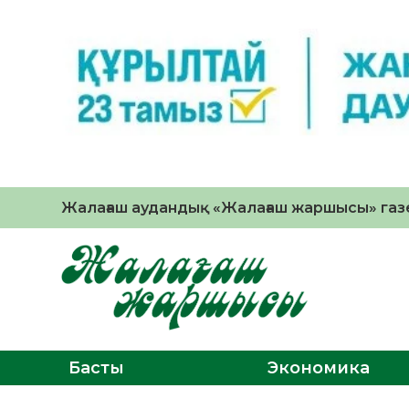
Жалағаш аудандық «Жалағаш жаршысы» газе
Басты
Экономика