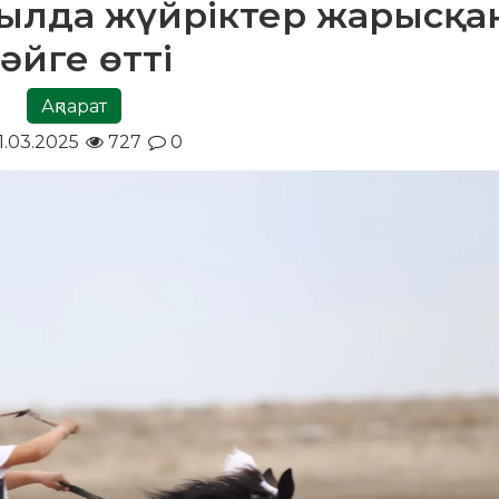
уылда жүйріктер жарысқа
әйге өтті
Ақпарат
1.03.2025
727
0