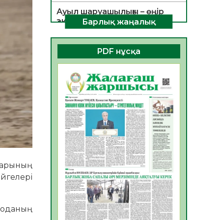
Ауыл шаруашылығы – өңір
экономикасының негізгі
Барлық жаңалық
тірегі
06.08.2026
29
0
PDF нұсқа
ҚОҒАМДЫҚ БЕЛСЕНДІЛІК –
ЕЛ ДАМУЫНЫҢ НЕГІЗІ
06.08.2026
28
0
ҚҰРЫЛТАЙ САЙЛАУЫ –
БОЛАШАҚҚА БАСТАР
ЖАУАПТЫ ТАҢДАУ
06.08.2026
30
0
Инфекциялық ауруларға
қарсы иммундау
аларының
жұмыстарының тиімділігі
йгелері
06.08.2026
31
0
Көкжөтел ауруы туралы
 доданың
06.08.2026
28
0