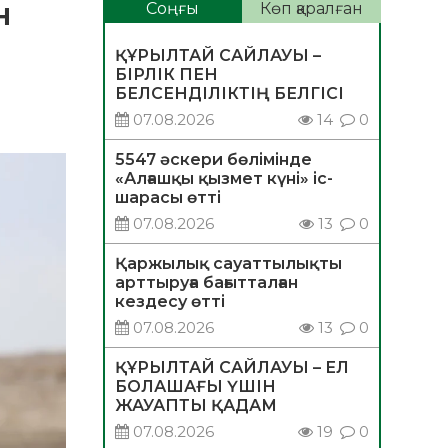
н
Соңғы
Көп қаралған
ҚҰРЫЛТАЙ САЙЛАУЫ –
БІРЛІК ПЕН
БЕЛСЕНДІЛІКТІҢ БЕЛГІСІ
07.08.2026
14
0
5547 әскери бөлімінде
«Алғашқы қызмет күні» іс-
шарасы өтті
07.08.2026
13
0
Қаржылық сауаттылықты
арттыруға бағытталған
кездесу өтті
07.08.2026
13
0
ҚҰРЫЛТАЙ САЙЛАУЫ – ЕЛ
БОЛАШАҒЫ ҮШІН
ЖАУАПТЫ ҚАДАМ
07.08.2026
19
0