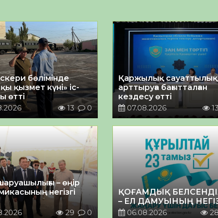
әскери бөлімінде
Қаржылық сауаттылы
қы қызмет күні» іс-
арттыруға бағытталған
ы өтті
кездесу өтті
8.2026
13
0
07.08.2026
1
шаруашылығы – өңір
микасының негізгі
ҚОҒАМДЫҚ БЕЛСЕНДІ
– ЕЛ ДАМУЫНЫҢ НЕГІ
8.2026
29
0
06.08.2026
2