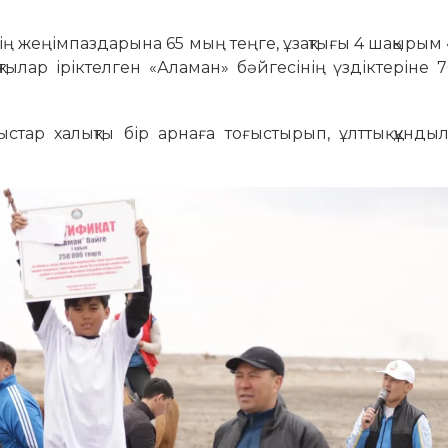
ің жеңімпаздарына 65 мың теңге, ұзақтығы 4 шақырым
тылар іріктелген «Аламан» бәйгесінің үздіктеріне
стар халықты бір арнаға тоғыстырып, ұлттық құнды