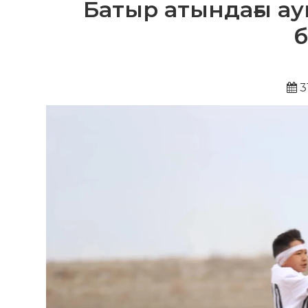
Батыр атындағы а
б
3