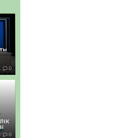
қты
3
0
ЛІК
ЗІ
8
0