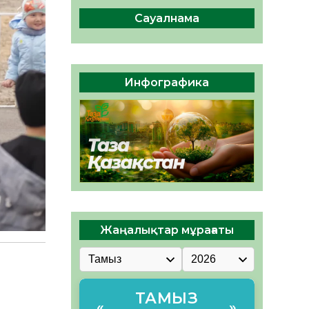
сақтау – әр азаматтың
міндеті
Сауалнама
05.08.2026
42
0
Руслан Рүстемұлы облыс
әкімінің кеңесшісі болып
Инфографика
тағайындалды
05.08.2026
39
0
Жаңалықтар мұрағаты
ТАМЫЗ
«
»