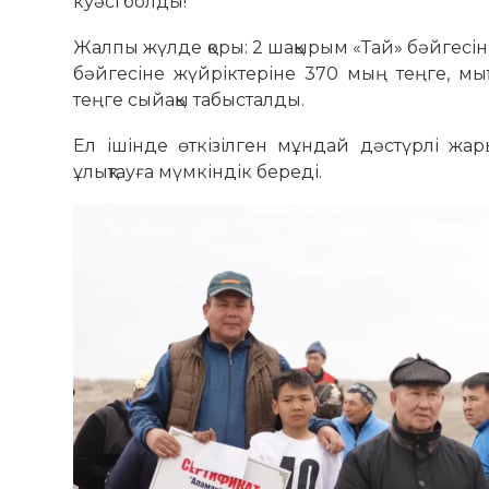
куәсі болды!
Жалпы жүлде қоры: 2 шақырым «Тай» бәйгесін
бәйгесіне жүйріктеріне 370 мың теңге, мық
теңге сыйақы табысталды.
Ел ішінде өткізілген мұндай дәстүрлі жары
ұлықтауға мүмкіндік береді.