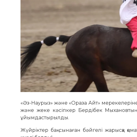
«Әз-Наурыз» және «Ораза Айт» мерекелерін
және жеке кәсіпкер Бердібек Мыхановтың 
ұйымдастырылды.
Жүйріктер бақ сынаған бәйгелі жарысқа қо