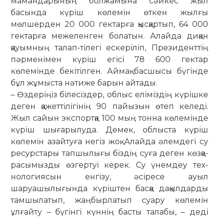
мамандарының болжамына сәйкес жыл
басында күріш көлемін өткен жылғы
мөлшерден 20 000 гектарға қысқартып, 64 000
гектарға межеленген болатын. Алайда диқан
қауымның талап-тілегі ескеріліп, Президенттің
пәрменімен күріш егісі 78 600 гектар
көлемінде бекітілген. Аймақ басшысы бүгінде
бұл жұмыста нәтиже барын айтады.
– Өздеріңіз білесіздер, облыс елі­міздің күрішке
деген қажеттілігінің 90 пайызын өтеп келеді.
Жыл сайын экспортқа 100 мың тонна көлемінде
күріш шығарылуда. Демек, облыста күріш
көлемін азайтуға негіз жоқ. Алайда әлемдегі су
ресурстары тап­шы­лығы біздің суға деген көзқа­
ра­сымызды өзгертуі керек. Су үнемдеу тех­
нологиясын енгізу, әсіресе ауыл
шаруашылығында күріштен басқа дақылдарды
тамшылатып, жаңбыр­латып суару көлемін
ұлғайту – бүгінгі күннің басты талабы, – деді