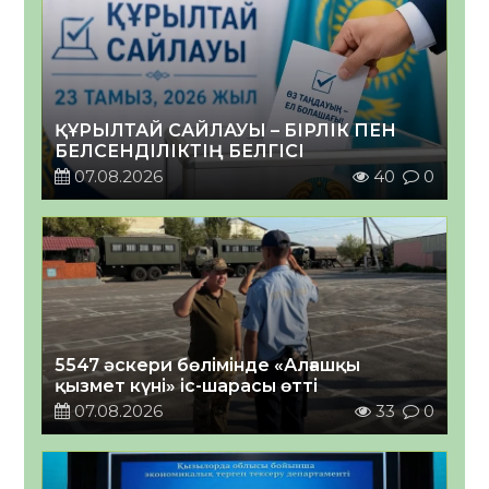
ҚҰРЫЛТАЙ САЙЛАУЫ – БІРЛІК ПЕН
БЕЛСЕНДІЛІКТІҢ БЕЛГІСІ
07.08.2026
40
0
5547 әскери бөлімінде «Алғашқы
қызмет күні» іс-шарасы өтті
07.08.2026
33
0