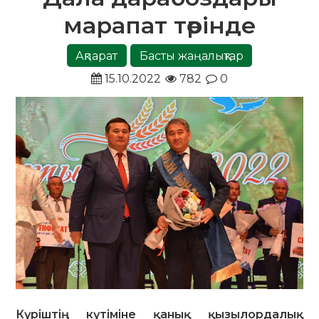
марапат төрінде
Ақпарат
Басты жаңалықтар
15.10.2022
782
0
Күріштің күтіміне қанық қызылордалық