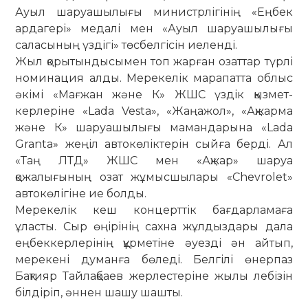
Ауыл шаруашылығы министрлігінің «Еңбек
ардагері» медалі мен «Ауыл шаруашылығы
саласының үздігі» төсбелгісін иеленді.
Жыл қорытындысымен топ жарған озаттар түрлі
номинация алды. Мере­келік марапатта облыс
әкімі «Мағжан және К» ЖШС үздік қызмет­
керлеріне «Lada Vesta», «Жаңажол», «Ақжарма
және К» шаруашылығы мамандарына «Lada
Granta» жеңіл автокөліктерін сыйға берді. Ал
«Таң ЛТД» ЖШС мен «Ақжар» шаруа
қожалығының озат жұмысшылары «Chevrolet»
автокөлігіне ие болды.
Мерекелік кеш концерттік бағдар­ламаға
ұласты. Сыр өңірінің сахна жұл­дыздары дала
еңбеккерлерінің құр­метіне әуезді ән айтып,
мерекені ду­манға бөледі. Белгілі өнерпаз
Бақтияр Тайлақбаев жерлестеріне жылы лебізін
білдіріп, әннен шашу шашты.