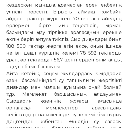
кездескен қиын­дыққа қарамастан ерен еңбектің
үлгісін көрсетті. Ырысты аймақта комбайн
айдап, трактор жүргізген 70-тен аса әйелдің
ерлермен бірге иық теңестіріп, қырман
басындағы қызу тірлікке ара­ласқанын ерекше
екпін беріп ай­туға тиіспіз. Сыр диқандары биыл
188 500 гектар жерге егін ексе, оның ішінде
негізгі дақыл күріштің көлемі 78 592 гектарды
құрап, әр гектардан 56,7 центнерден өнім алды,
– деді облыс басшысы.
Айта кетейік, соңғы жылдардағы Сырдария
өзені бассейніндегі су тапшылығы жергілікті
диқандар мен малшы қауымына оңай болмай
тұр. Мемлекет басшысының қолдауымен
Сырдария өзенінің жоғары ағысында
орналасқан мемлекеттер арасындағы
келіссөздер нәтижесінде су көлемі былтырғы
деңгейден көбейген. Өңірдің су саласы