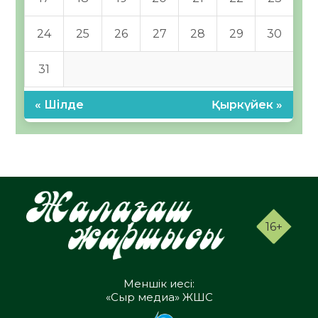
24
25
26
27
28
29
30
31
« Шілде
Қыркүйек »
16+
Меншік иесі:
«Сыр медиа» ЖШС