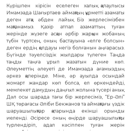
Күрішпен кірісін еселеген халық қалаулысы
Имамзада Шағыртаев ай­мақтың құрметті азаматы
деген атқа әбден лайық. Біз жерлесімізбен
мақтанамыз. Қазір атпал азаматтың туған
жерінде жүзеге асқан әрбір жарқын жобаның
түбін түртсең, оның бастауына «елге болсын»
деген ердің қолдауы негіз болғанын аңғарасыз.
Бүгінде тәуелсіздік жылдары түлеген Таңда
таңды таңға ұрып жазатын дүние көп.
Әлеуметтің әлеуеті де Имамзада ағамыздың
әркез қаперінде. Міне, әр ауылда осындай
жомарт жандар көп болса, ел өркендейді,
мемлекет дамудың даңғыл жолына түсері анық.
Дәл осы шарада тағы бір жерлесіміз, “Ер-Әлі”
ШҚ төрағасы Әліби Бекжанов та аймақтағы үздік
шаруашылықтар қатарында екінші орынды
иеленді. Әсіресе оның өңірде шаруашылықты
түрлендіріп, адал кәсіппен туған жерін