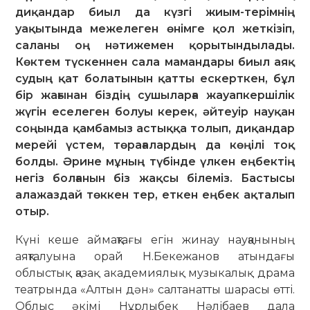
диқандар биыл да күзгі жиым-терімнің
уақытында межелеген өнімге қол жеткізіп,
саланы оң нәтижемен қорытындылады.
Көктем түскеннен сала мамандары биыл аяқ
судың қат болатынын қатты ескерткен, бұл
бір жағынан біздің сушыларға жауапкершілік
жүгін еселеген болуы керек, әйтеуір науқан
соңында қамбамыз астыққа толып, диқандар
мерейі үстем, төрағалардың да көңілі тоқ
болды. Әрине мұның түбінде үлкен еңбектің
негіз болғанын біз жақсы білеміз. Бастысы
алажаздай төккен тер, еткен еңбек ақталып
отыр.
Күні кеше аймақтағы егін жинау науқанының
аяқталуына орай Н.Беке­жанов атындағы
облыстық қазақ акаде­миялық музыкалық драма
театрында «Алтын дән» салтанатты шарасы өтті.
Облыс әкімі Нұрлыбек Нәлібаев дала