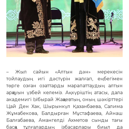
– Жыл сайын «Алтын дән» мерекесін
тойлаудың игі дәстүрін жалғап, еңбегімен
төрге озған озаттарды марапаттаудың алтын
арқауын үзбей келеміз. Ақ күріштің атасы, дала
академигі Ыбырай Жақаевтың, оның шәкірттері
Цай Ден Хак, Шырынкүл Қазанбаева, Салима
Жұмабекова, Балдырған Мұстафаева, Айнаш
Балғабаева, Амангелді Ахметов сынды тағы
басқа тұлғалардың ізба­сарлары биыл да