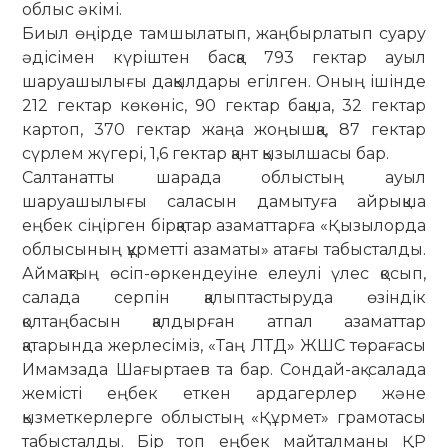
облыс әкімі.
Биыл өңірде тамшылатып, жаңбыр­латып суару
әдісімен күріштен басқа 793 гектар ауыл
шаруашылығы дақылдары егілген. Оның ішінде
212 гектар көкөніс, 90 гектар бақша, 32 гектар
картоп, 370 гектар жаңа жоңышқа, 87 гектар
сүрлем жүгері, 1,6 гектар қант қызылшасы бар.
Салтанатты шарада облыстың ауыл
шаруашылығы саласын дамытуға айрықша
еңбек сіңірген бірқатар азамат­тарға «Қызылорда
облысының құрметті азаматы» атағы табысталды.
Аймақтың өсіп-өркендеуіне елеулі үлес қосып,
салада серпін қалыптастыруда өзіндік
қолтаңбасын қалдырған атпал азаматтар
қатарында жерлесіміз, «Таң ЛТД» ЖШС төрағасы
Имамзада Шағыртаев та бар. Сондай-ақ салада
жемісті еңбек еткен ардагерлер және
қызметкерлерге облыстың «Құрмет» грамотасы
табысталды. Бір топ еңбек майталманы ҚР