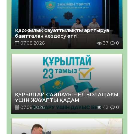
Қаржылық сауаттылықты арттыруға
бағытталған кездесу өтті
07.08.2026
37
0
ҚҰРЫЛТАЙ САЙЛАУЫ – ЕЛ БОЛАШАҒЫ
ҮШІН ЖАУАПТЫ ҚАДАМ
07.08.2026
42
0