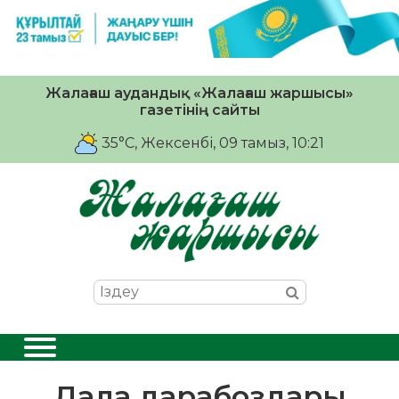
Жалағаш аудандық «Жалағаш жаршысы»
газетінің сайты
35°C
, Жексенбі, 09 тамыз, 10:21
Дала дарабоздары