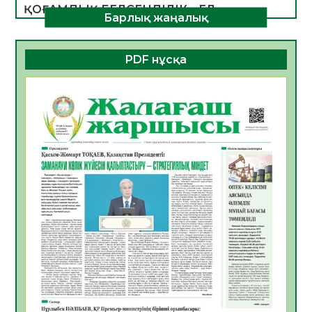
ҚОҒАМДЫҚ БЕЛСЕНДІЛІК – ЕЛ
Барлық жаңалық
ДАМУЫНЫҢ НЕГІЗІ
06.08.2026
47
0
PDF нұсқа
ҚҰРЫЛТАЙ САЙЛАУЫ – БОЛАШАҚҚА
БАСТАР ЖАУАПТЫ ТАҢДАУ
06.08.2026
49
0
Инфекциялық ауруларға қарсы иммундау
жұмыстарының тиімділігі
06.08.2026
51
0
Көкжөтел ауруы туралы
06.08.2026
49
0
АПВ вакцинасы туралы мәлімет
06.08.2026
47
0
Open Air: Қызылорда облысы полиция
департаменті 20 мыңнан астам
көрерменнің қауіпсіздігін қамтамасыз етті