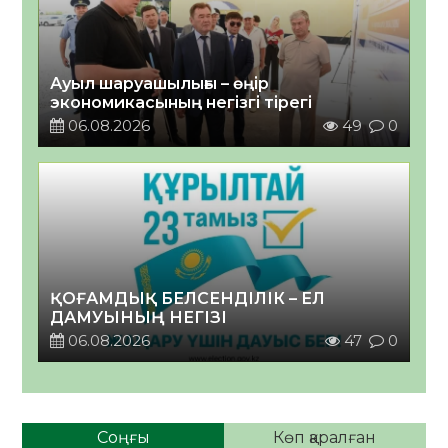
Ауыл шаруашылығы – өңір
экономикасының негізгі тірегі
06.08.2026
49
0
ҚОҒАМДЫҚ БЕЛСЕНДІЛІК – ЕЛ
ДАМУЫНЫҢ НЕГІЗІ
06.08.2026
47
0
Соңғы
Көп қаралған