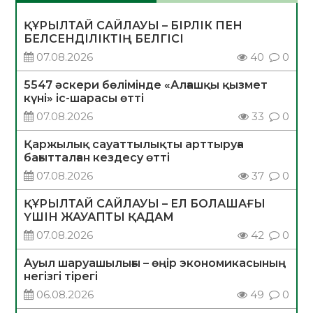
ҚҰРЫЛТАЙ САЙЛАУЫ – БІРЛІК ПЕН
БЕЛСЕНДІЛІКТІҢ БЕЛГІСІ
07.08.2026
40
0
5547 әскери бөлімінде «Алғашқы қызмет
күні» іс-шарасы өтті
07.08.2026
33
0
Қаржылық сауаттылықты арттыруға
бағытталған кездесу өтті
07.08.2026
37
0
ҚҰРЫЛТАЙ САЙЛАУЫ – ЕЛ БОЛАШАҒЫ
ҮШІН ЖАУАПТЫ ҚАДАМ
07.08.2026
42
0
Ауыл шаруашылығы – өңір экономикасының
негізгі тірегі
06.08.2026
49
0