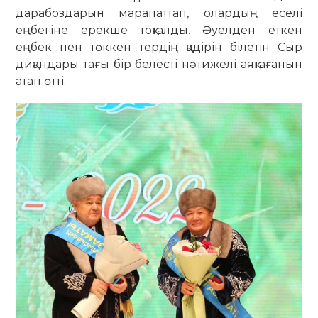
дарабоздарын марапаттап, олардың еселі
еңбегіне ерекше тоқталды. Әуелден еткен
еңбек пен төккен тердің қадірін білетін Сыр
диқандары тағы бір белесті нәтижелі аяқтағанын
атап өтті.