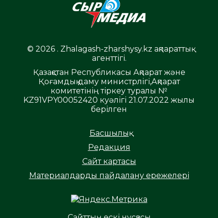
© 2026 . Zhalagash-zharshysy.kz ақпараттық
агенттігі.
Қазақстан Республикасы Ақпарат және
Қоғамдық даму министрлігі,Ақпарат
комитетінің тіркеу туралы №
KZ91VPY00052420 куәлігі 21.07.2022 жылы
берілген
Басшылық
Редакция
Сайт картасы
Материалдарды пайдалану ережелері
Сайттың ескі нұсқасы