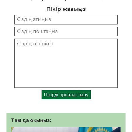
Пікір жазыңыз
Тағы да оқыңыз: