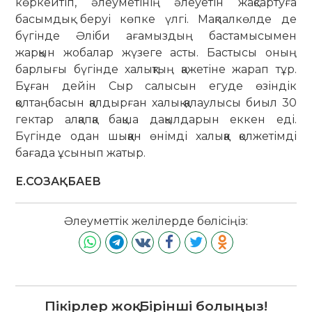
көркейтіп, әлеуметінің әлеуетін жақсартуға
басымдық беруі көпке үлгі. Мақпалкөлде де
бүгінде Әліби ағамыздың бастамысымен
жарқын жобалар жүзеге асты. Бастысы оның
барлығы бүгінде халықтың қажетіне жарап тұр.
Бұған дейін Сыр салысын егуде өзіндік
қолтаңбасын қалдырған халық қалаулысы биыл 30
гектар алқапқа бақша дақылдарын еккен еді.
Бүгінде одан шыққан өнімді халыққа қолжетімді
бағада ұсынып жатыр.
Е.СОЗАҚБАЕВ
Әлеуметтік желілерде бөлісіңіз:
Пікірлер жоқ. Бірінші болыңыз!