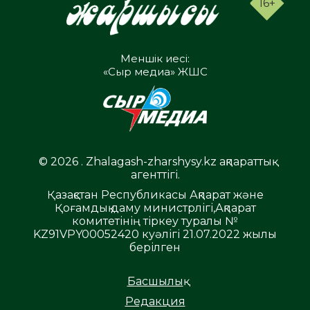
16+
Меншік иесі:
«Сыр медиа» ЖШС
© 2026 . Zhalagash-zharshysy.kz ақпараттық
агенттігі.
Қазақстан Республикасы Ақпарат және
Қоғамдық даму министрлігі,Ақпарат
комитетінің тіркеу туралы №
KZ91VPY00052420 куәлігі 21.07.2022 жылы
берілген
Басшылық
Редакция