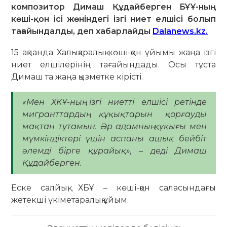
композитор Димаш Құдайберген БҰҰ-ның
көші-қон ісі жөніндегі ізгі ниет елшісі болып
тағайындалды, деп хабарлайды
Dalanews.kz.
15 ақпанда Халықаралық көші-қон ұйымы жаңа ізгі
ниет елшілерінің тағайындады. Осы тұста
Димаш та жаңа қызметке кірісті.
«Мен ХКҰ-ның ізгі ниетті елшісі ретінде
мигранттардың құқықтарын қорғауды
мақтан тұтамын. Әр адамның құқығы мен
мүмкіндіктері үшін аспаны ашық бейбіт
әлемді бірге құрайық», – деді Димаш
Құдайберген.
Еске салйық, ХБҰ – көші-қон саласындағы
жетекші үкіметаралық ұйым.