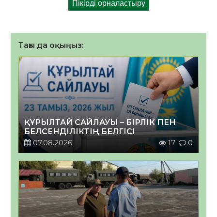
Тағы да оқыңыз:
ҚҰРЫЛТАЙ САЙЛАУЫ – БІРЛІК ПЕН
БЕЛСЕНДІЛІКТІҢ БЕЛГІСІ
07.08.2026
17
0