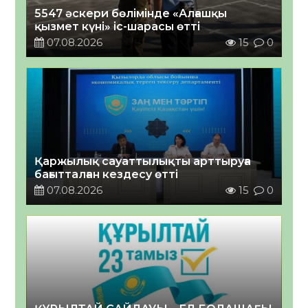
5547 әскери бөлімінде «Алғашқы
қызмет күні» іс-шарасы өтті
07.08.2026
15
0
Қаржылық сауаттылықты арттыруға
бағытталған кездесу өтті
07.08.2026
15
0