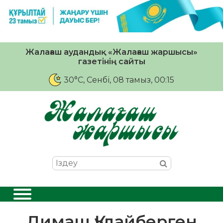
Жалағаш аудандық «Жалағаш жаршысы»
газетінің сайты
30°C
, Сенбі, 08 тамыз, 00:15
Димаш Құдайберген