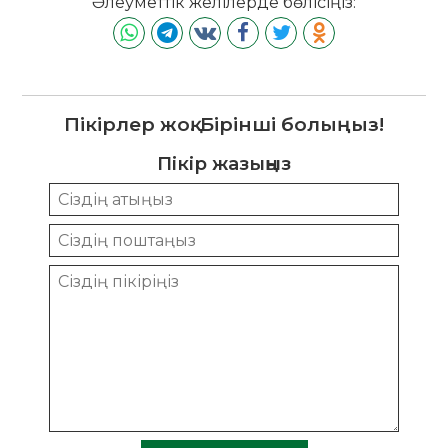
Әлеуметтік желілерде бөлісіңіз:
Пікірлер жоқ. Бірінші болыңыз!
Пікір жазыңыз