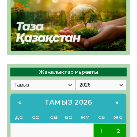
Жаңалықтар мұрағаты
ТАМЫЗ 2026
«
»
ДС
СС
СӘ
БС
ЖМ
СБ
ЖС
1
2