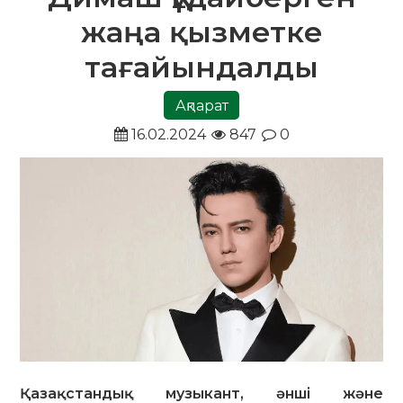
жаңа қызметке
тағайындалды
Ақпарат
16.02.2024
847
0
Қазақстандық музыкант, әнші және