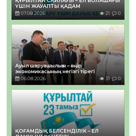
ҚҰРЫЛТАЙ САЙЛАУЫ – ЕЛ БОЛАШАҒЫ
ҮШІН ЖАУАПТЫ ҚАДАМ
07.08.2026
21
0
Ауыл шаруашылығы – өңір
экономикасының негізгі тірегі
06.08.2026
31
0
ҚОҒАМДЫҚ БЕЛСЕНДІЛІК – ЕЛ