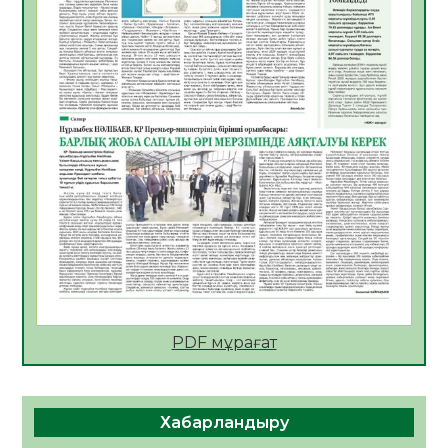
АПВ вакцинасы туралы мәлімет
06.08.2026
31
0
Open Air: Қызылорда облысы полиция
департаменті 20 мыңнан астам
көрерменнің қауіпсіздігін қамтамасыз етті
06.08.2026
41
0
ҚЫЗЫЛОРДАДА «САНАЛЫ ҰРПАҚ –
ЖАРҚЫН БОЛАШАҚ» АТТЫ КЕҢЕЙТІЛГЕН
МӘЖІЛІС ӨТТІ
05.08.2026
43
0
Қазақстан Орталық Азиядағы көшуге ең
қолайлы ел атанды
05.08.2026
43
0
PDF мұрағат
Өрт қауіпсіздігі талаптарын сақтау – әр
азаматтың міндеті
Хабарландыру
05.08.2026
44
0