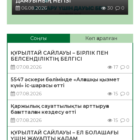
ДАМУЫНЫҢ НЕГІЗІ
06.08.2026
30
0
Соңғы
Көп қаралған
ҚҰРЫЛТАЙ САЙЛАУЫ – БІРЛІК ПЕН
БЕЛСЕНДІЛІКТІҢ БЕЛГІСІ
07.08.2026
17
0
5547 әскери бөлімінде «Алғашқы қызмет
күні» іс-шарасы өтті
07.08.2026
15
0
Қаржылық сауаттылықты арттыруға
бағытталған кездесу өтті
07.08.2026
15
0
ҚҰРЫЛТАЙ САЙЛАУЫ – ЕЛ БОЛАШАҒЫ
ҮШІН ЖАУАПТЫ ҚАДАМ