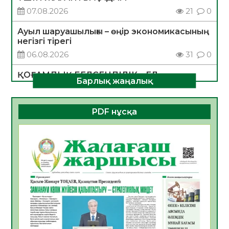
07.08.2026
21
0
Ауыл шаруашылығы – өңір экономикасының
негізгі тірегі
06.08.2026
31
0
ҚОҒАМДЫҚ БЕЛСЕНДІЛІК – ЕЛ
Барлық жаңалық
ДАМУЫНЫҢ НЕГІЗІ
06.08.2026
30
0
PDF нұсқа
ҚҰРЫЛТАЙ САЙЛАУЫ – БОЛАШАҚҚА
БАСТАР ЖАУАПТЫ ТАҢДАУ
06.08.2026
32
0
Инфекциялық ауруларға қарсы иммундау
жұмыстарының тиімділігі
06.08.2026
33
0
Көкжөтел ауруы туралы
06.08.2026
30
0