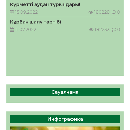
Құрметті аудан тұрғындары!
Руслан Рүстемұлы облыс әкімінің
кеңесшісі болып тағайындалды
15.09.2022
180228
0
05.08.2026
41
0
Құрбан шалу тәртібі
11.07.2022
182233
0
Сауалнама
Инфографика