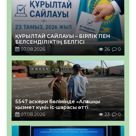
ҚҰРЫЛТАЙ САЙЛАУЫ – БІРЛІК ПЕН
БЕЛСЕНДІЛІКТІҢ БЕЛГІСІ
07.08.2026
26
0
5547 әскери бөлімінде «Алғашқы
қызмет күні» іс-шарасы өтті
07.08.2026
23
0