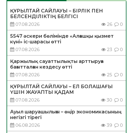
ҚҰРЫЛТАЙ САЙЛАУЫ – БІРЛІК ПЕН
БЕЛСЕНДІЛІКТІҢ БЕЛГІСІ
07.08.2026
26
0
5547 әскери бөлімінде «Алғашқы қызмет
күні» іс-шарасы өтті
07.08.2026
23
0
Қаржылық сауаттылықты арттыруға
бағытталған кездесу өтті
07.08.2026
25
0
ҚҰРЫЛТАЙ САЙЛАУЫ – ЕЛ БОЛАШАҒЫ
ҮШІН ЖАУАПТЫ ҚАДАМ
07.08.2026
30
0
Ауыл шаруашылығы – өңір экономикасының
негізгі тірегі
06.08.2026
39
0