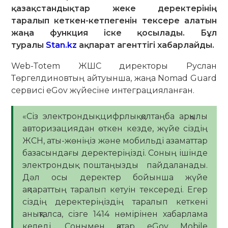
қазақстандықтар жеке деректерінің
таралып кеткен-кетпегенін тексере алатын
жаңа функция іске қосылады. Бұл
туралы
Stan.kz
ақпарат агенттігі хабарлайды.
Web-Totem ЖШС директоры Руслан
Төргелдиновтың айтуынша, жаңа Nomad Guard
сервисі eGov жүйесіне интеграцияланған.
«Сіз электрондық цифрлық қолтаңба арқылы
авторизациядан өткен кезде, жүйе сіздің
ЖСН, аты-жөніңіз және мобильді азаматтар
базасындағы деректеріңізді. Соның ішінде
электрондық поштаңызды пайдаланады.
Дәл осы деректер бойынша жүйе
ақпараттың таралып кетуін тексереді. Егер
сіздің деректеріңіздің таралып кеткені
анықталса, сізге 1414 нөмірінен хабарлама
келеді. Сонымен қатар eGov Mobile