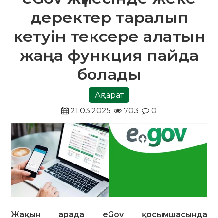
деректер таралып
кетуін тексере алатын
жаңа функция пайда
болады
Ақпарат
21.03.2025
703
0
Жақын арада eGov қосымшасында