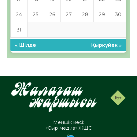
24
25
26
27
28
29
30
31
« Шілде
Қыркүйек »
16+
Меншік иесі:
«Сыр медиа» ЖШС