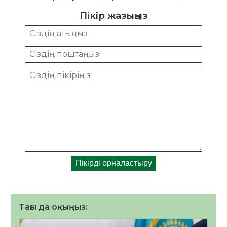
Пікір жазыңыз
Тағы да оқыңыз: