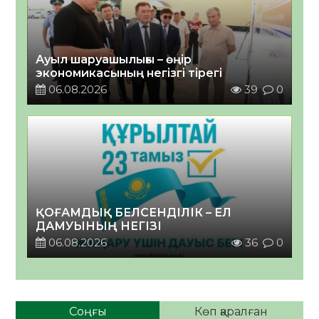
Ауыл шаруашылығы – өңір
экономикасының негізгі тірегі
06.08.2026
39
0
ҚОҒАМДЫҚ БЕЛСЕНДІЛІК – ЕЛ
ДАМУЫНЫҢ НЕГІЗІ
06.08.2026
36
0
Соңғы
Көп қаралған