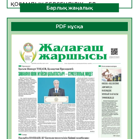
ҚОҒАМДЫҚ БЕЛСЕНДІЛІК – ЕЛ
Барлық жаңалық
ДАМУЫНЫҢ НЕГІЗІ
06.08.2026
36
0
PDF нұсқа
ҚҰРЫЛТАЙ САЙЛАУЫ – БОЛАШАҚҚА
БАСТАР ЖАУАПТЫ ТАҢДАУ
06.08.2026
38
0
Инфекциялық ауруларға қарсы иммундау
жұмыстарының тиімділігі
06.08.2026
40
0
Көкжөтел ауруы туралы
06.08.2026
36
0
АПВ вакцинасы туралы мәлімет
06.08.2026
36
0
Open Air: Қызылорда облысы полиция
департаменті 20 мыңнан астам
көрерменнің қауіпсіздігін қамтамасыз етті