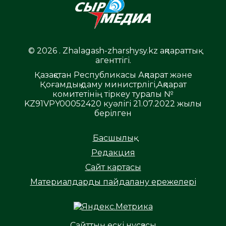
© 2026 . Zhalagash-zharshysy.kz ақпараттық
агенттігі.
Қазақстан Республикасы Ақпарат және
Қоғамдық даму министрлігі,Ақпарат
комитетінің тіркеу туралы №
KZ91VPY00052420 куәлігі 21.07.2022 жылы
берілген
Басшылық
Редакция
Сайт картасы
Материалдарды пайдалану ережелері
Сайттың ескі нұсқасы