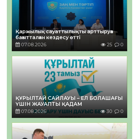
Қаржылық сауаттылықты арттыруға
бағытталған кездесу өтті
07.08.2026
25
0
ҚҰРЫЛТАЙ САЙЛАУЫ – ЕЛ БОЛАШАҒЫ
ҮШІН ЖАУАПТЫ ҚАДАМ
07.08.2026
30
0