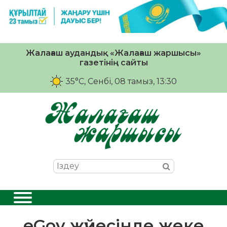
Жалағаш аудандық «Жалағаш жаршысы»
газетінің сайты
35°C
, Сенбі, 08 тамыз, 13:30
eGov жүйесінде жеке