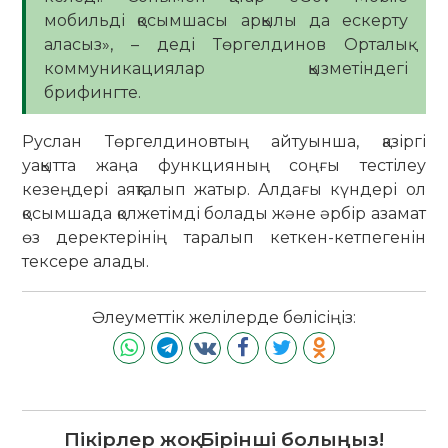
мобильді қосымшасы арқылы да ескерту
аласыз», – деді Төргелдинов Орталық
коммуникациялар қызметіндегі
брифингте.
Руслан Төргелдиновтың айтуынша, қазіргі
уақытта жаңа функцияның соңғы тестілеу
кезеңдері аяқталып жатыр. Алдағы күндері ол
қосымшада қолжетімді болады және әрбір азамат
өз деректерінің таралып кеткен-кетпегенін
тексере алады.
Әлеуметтік желілерде бөлісіңіз:
Пікірлер жоқ. Бірінші болыңыз!