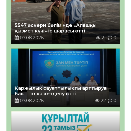
5547 әскери бөлімінде «Алғашқы
қызмет күні» іс-шарасы өтті
07.08.2026
21
0
Қаржылық сауаттылықты арттыруға
бағытталған кездесу өтті
07.08.2026
22
0