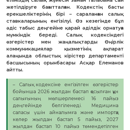
еліміздің салық жүйесін заман талабына сай
жетілдіруге бағытталған. Кодекстің басты
ерекшеліктерінің бірі – сараланған салық
ставкаларының енгізілуі. Өз кезегінде бұл
әдіс табыс деңгейіне қарай әділдік орнатуға
мүмкіндік береді. Салық кодексіндегі
өзгерістер мен жаңалықтарды Өңірлік
коммуникациялар қызметінің ақпарат
алаңында облыстық кірістер департаменті
басшысының орынбасары Асқар Елеманов
айтты.
– Салық кодексіне енгізілген өзгерістер
бойынша 2026 жылдан бастап қосылған құн
салығының мөлшерлемесі 16 пайыз
деңгейінде белгіленеді. Медицина
саласы үшін айналымға және импортқа
келер жылдан бастап 5 пайыз, 2027
жылдан бастап 10 пайыз төмендетілген