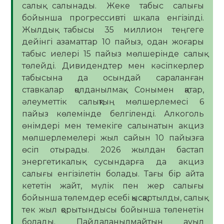
салық салынады. Жеке табыс салығы
бойынша прогрессивті шкала енгізілді.
Жылдық табысы 35 миллион теңгеге
дейінгі азаматтар 10 пайыз, одан жоғары
табыс иелері 15 пайыз мөлшерінде салық
төлейді. Дивидендтер мен кәсіпкерлер
табысына да осындай сараланған
ставкалар қолданылмақ. Сонымен қатар,
әлеуметтік салықтың мөлшерлемесі 6
пайыз көлемінде белгіленді. Алкоголь
өнімдері мен темекіге салынатын акциз
мөлшерлемелері жыл сайын 10 пайызға
өсіп отырады. 2026 жылдан бастап
энергетикалық сусындарға да акциз
салығы енгізілетін болады. Тағы бір айта
кететін жайт, мүлік пен жер салығы
бойынша төлемдер есебі қысқартылды, салық
тек жыл қорытындысы бойынша төленетін
болады. Пайдаланылмайтын ауыл