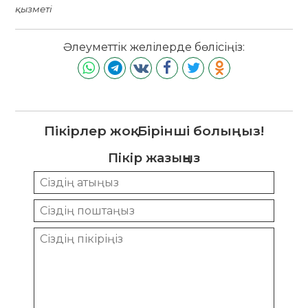
қызметі
Әлеуметтік желілерде бөлісіңіз:
Пікірлер жоқ. Бірінші болыңыз!
Пікір жазыңыз