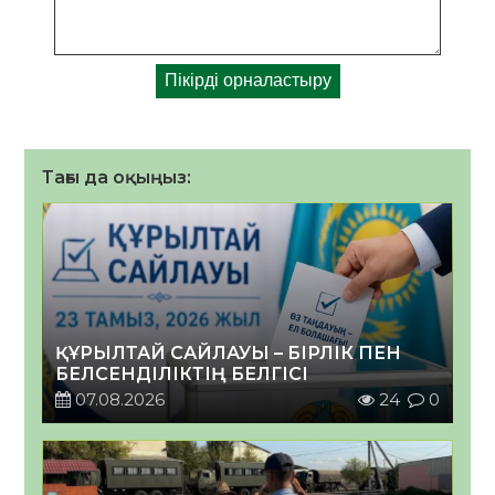
Тағы да оқыңыз:
ҚҰРЫЛТАЙ САЙЛАУЫ – БІРЛІК ПЕН
БЕЛСЕНДІЛІКТІҢ БЕЛГІСІ
07.08.2026
24
0