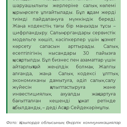
шаруашылығы жерлеріне салық көлемі
қырық есеге ұлғайтылады. Бұл қадам жерді
тиімді пайдалануға мүмкіндік береді.
Жаңа кодекстің тағы бір маңызды тұсы –
цифрландыру. Салық органдары сервистік
модельге көшіп, кәсіпкерлер үшін қызмет
көрсету сапасын арттырады. Салық
есептілігінің нысандары 30 пайызға
қысқартылды. Бұл бизнес пен азаматтар үшін
айтарлықтай жеңілдік болмақ. Жалпы
алғанда, жаңа Салық кодексі ұлттық
экономиканы дамытуға, әділ салық салу
жүйесін қалыптастыруға және
инвестициялық ахуалды жақсартуға
бағытталған кешенді құжат ретінде
қабылданды, – деді Асқар Сейдекәрімұлы.
Фото: Қызылорда облысының Өңірлік коммуникациялар