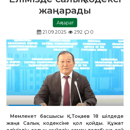
жаңарады
Ақпарат
21.09.2025
292
0
Мемлекет басшысы Қ.Тоқаев 18 шілдеде
жаңа Салық кодексіне қол қойды. Құжат