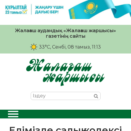
Жалағаш аудандық «Жалағаш жаршысы»
газетінің сайты
33°C
, Сенбі, 08 тамыз, 11:13
Елімізде салық кодексі