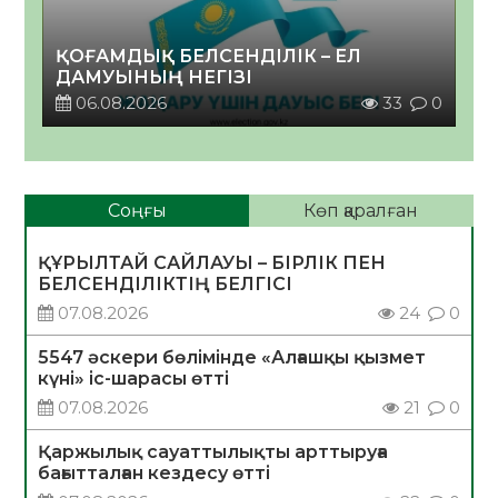
ҚОҒАМДЫҚ БЕЛСЕНДІЛІК – ЕЛ
ДАМУЫНЫҢ НЕГІЗІ
06.08.2026
33
0
Соңғы
Көп қаралған
ҚҰРЫЛТАЙ САЙЛАУЫ – БІРЛІК ПЕН
БЕЛСЕНДІЛІКТІҢ БЕЛГІСІ
07.08.2026
24
0
5547 әскери бөлімінде «Алғашқы қызмет
күні» іс-шарасы өтті
07.08.2026
21
0
Қаржылық сауаттылықты арттыруға
бағытталған кездесу өтті