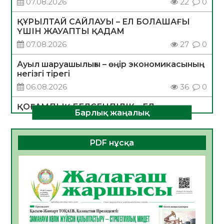
07.08.2026
22
0
ҚҰРЫЛТАЙ САЙЛАУЫ – ЕЛ БОЛАШАҒЫ
ҮШІН ЖАУАПТЫ ҚАДАМ
07.08.2026
27
0
Ауыл шаруашылығы – өңір экономикасының
негізгі тірегі
06.08.2026
36
0
ҚОҒАМДЫҚ БЕЛСЕНДІЛІК – ЕЛ
Барлық жаңалық
ДАМУЫНЫҢ НЕГІЗІ
06.08.2026
33
0
PDF нұсқа
ҚҰРЫЛТАЙ САЙЛАУЫ – БОЛАШАҚҚА
БАСТАР ЖАУАПТЫ ТАҢДАУ
06.08.2026
35
0
Инфекциялық ауруларға қарсы иммундау
жұмыстарының тиімділігі
06.08.2026
37
0