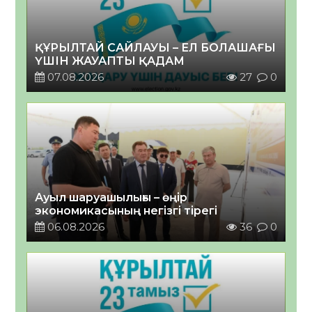
ҚҰРЫЛТАЙ САЙЛАУЫ – ЕЛ БОЛАШАҒЫ
ҮШІН ЖАУАПТЫ ҚАДАМ
07.08.2026
27
0
Ауыл шаруашылығы – өңір
экономикасының негізгі тірегі
06.08.2026
36
0