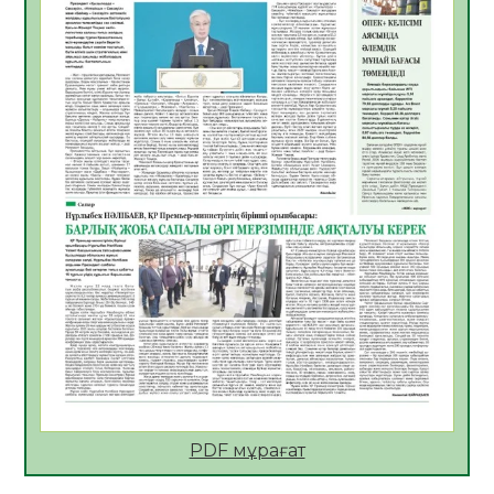
Көкжөтел ауруы туралы
06.08.2026
33
0
АПВ вакцинасы туралы мәлімет
06.08.2026
34
0
Open Air: Қызылорда облысы полиция
департаменті 20 мыңнан астам
көрерменнің қауіпсіздігін қамтамасыз етті
06.08.2026
46
0
ҚЫЗЫЛОРДАДА «САНАЛЫ ҰРПАҚ –
ЖАРҚЫН БОЛАШАҚ» АТТЫ КЕҢЕЙТІЛГЕН
МӘЖІЛІС ӨТТІ
05.08.2026
46
0
Қазақстан Орталық Азиядағы көшуге ең
қолайлы ел атанды
05.08.2026
46
0
PDF мұрағат
Өрт қауіпсіздігі талаптарын сақтау – әр