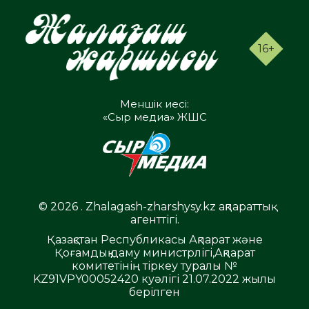
16+
Меншік иесі:
«Сыр медиа» ЖШС
© 2026 . Zhalagash-zharshysy.kz ақпараттық
агенттігі.
Қазақстан Республикасы Ақпарат және
Қоғамдық даму министрлігі,Ақпарат
комитетінің тіркеу туралы №
KZ91VPY00052420 куәлігі 21.07.2022 жылы
берілген