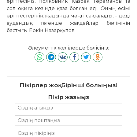
әріптесіміз, полковник Қазбек Төреманов та
сол оқиға кезінде қаза болған еді. Оның есімі
әріптестерінің жадында мәңгі сақталады, – деді
аудандық төтенше жағдайлар бөлімінің
бастығы Еркін Назарқұлов.
Әлеуметтік желілерде бөлісіңіз:
Пікірлер жоқ. Бірінші болыңыз!
Пікір жазыңыз