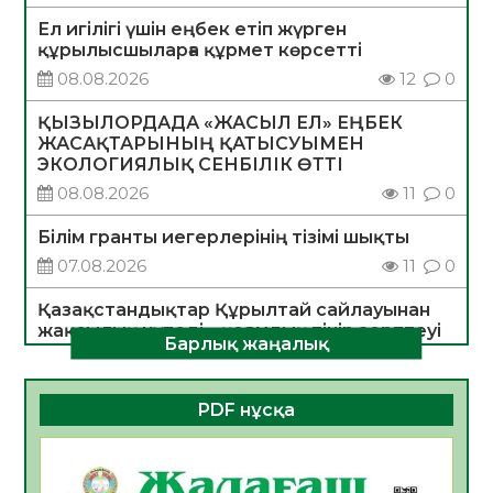
Ел игілігі үшін еңбек етіп жүрген
құрылысшыларға құрмет көрсетті
08.08.2026
12
0
ҚЫЗЫЛОРДАДА «ЖАСЫЛ ЕЛ» ЕҢБЕК
ЖАСАҚТАРЫНЫҢ ҚАТЫСУЫМЕН
ЭКОЛОГИЯЛЫҚ СЕНБІЛІК ӨТТІ
08.08.2026
11
0
Білім гранты иегерлерінің тізімі шықты
07.08.2026
11
0
Қазақстандықтар Құрылтай сайлауынан
жақсылық күтеді – қоғамдық пікір зерттеуі
Барлық жаңалық
07.08.2026
11
0
«Дауыс беру учаскесін қалай табуға
PDF нұсқа
болады?»
07.08.2026
11
0