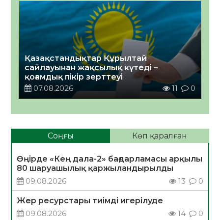
Қазақстандықтар Құрылтай
сайлауынан жақсылық күтеді –
қоғамдық пікір зерттеуі
07.08.2026
11
0
Соңғы
Көп қаралған
Өңірде «Кең дала-2» бағдарламасы арқылы
80 шаруашылық қаржыландырылды
09.08.2026
13
0
Жер ресурстары тиімді игерілуде
09.08.2026
14
0