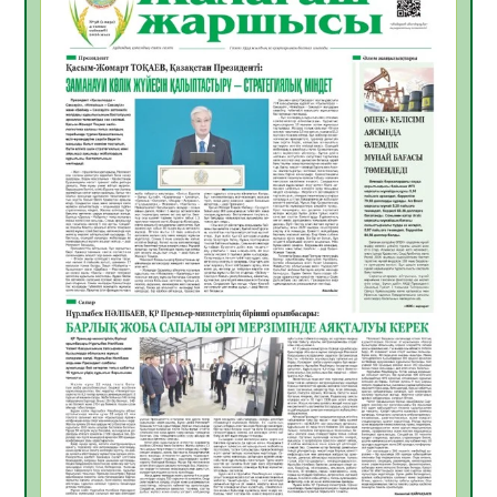
ҚҰРЫЛТАЙ САЙЛАУЫ – БІРЛІК ПЕН
БЕЛСЕНДІЛІКТІҢ БЕЛГІСІ
07.08.2026
53
0
5547 әскери бөлімінде «Алғашқы қызмет
күні» іс-шарасы өтті
07.08.2026
48
0
Қаржылық сауаттылықты арттыруға
бағытталған кездесу өтті
07.08.2026
51
0
ҚҰРЫЛТАЙ САЙЛАУЫ – ЕЛ БОЛАШАҒЫ
ҮШІН ЖАУАПТЫ ҚАДАМ
07.08.2026
55
0
Ауыл шаруашылығы – өңір экономикасының
негізгі тірегі
06.08.2026
63
0
ҚОҒАМДЫҚ БЕЛСЕНДІЛІК – ЕЛ
ДАМУЫНЫҢ НЕГІЗІ