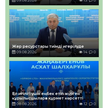
09.08.2026
13
0
Жер ресурстары тиімді игерілуде
09.08.2026
14
0
Ел игілігі үшін еңбек етіп жүрген
құрылысшыларға құрмет көрсетті
08.08.2026
12
0