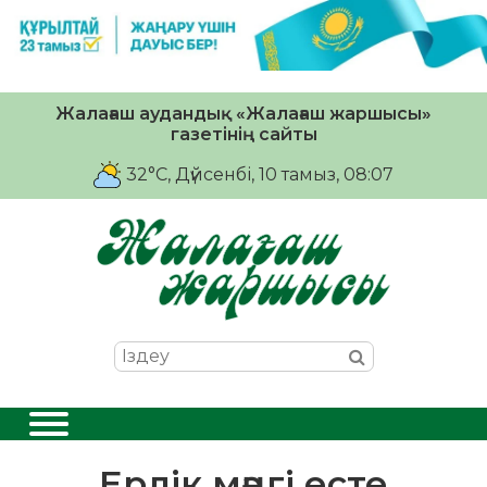
Жалағаш аудандық «Жалағаш жаршысы»
газетінің сайты
32°C
, Дүйсенбі, 10 тамыз, 08:07
Ерлік мәңгі есте