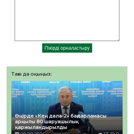
Тағы да оқыңыз:
Өңірде «Кең дала-2» бағдарламасы
арқылы 80 шаруашылық
қаржыландырылды