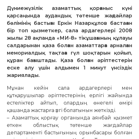
Дүниежүзілік азаматтық қорғаныс күні
қарсаңында аудандық төтенше жағдайлар
бөлімінің бастығы Еркін Назарқұлов бастаған
бір топ қызметкер, сала ардагерлері 2008
жылы 28 ақпанда «МИ-8» тікұшағының құлауы
салдарынан қаза болған азаматтарға арналған
мемориалдық тақтаға гүл шоқтарын қойып,
құран бағыштады. Қаза болған әріптестерін
еске алу үшін алдымен 1 минут үнсіздік
жариялады.
Мұнан кейін сала ардагерлері мен
құтқарушылар әріптестерінің ерлігі жайында
естеліктер айтып, олардың өнегелі өмірі
қашанда жастарға үлгі болатынын жеткізді.
– Азаматтық қорғау органында аянбай қызмет
еткен облыстық төтенше жағдайлар
департаменті бастығының орынбасары болған