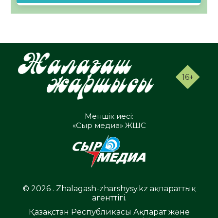
16+
Меншік иесі:
«Сыр медиа» ЖШС
© 2026 . Zhalagash-zharshysy.kz ақпараттық
агенттігі.
Қазақстан Республикасы Ақпарат және