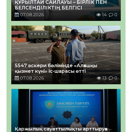
ҚҰРЫЛТАЙ САЙЛАУЫ – БІРЛІК ПЕН
БЕЛСЕНДІЛІКТІҢ БЕЛГІСІ
07.08.2026
14
0
5547 әскери бөлімінде «Алғашқы
қызмет күні» іс-шарасы өтті
07.08.2026
13
0
Қаржылық сауаттылықты арттыруға