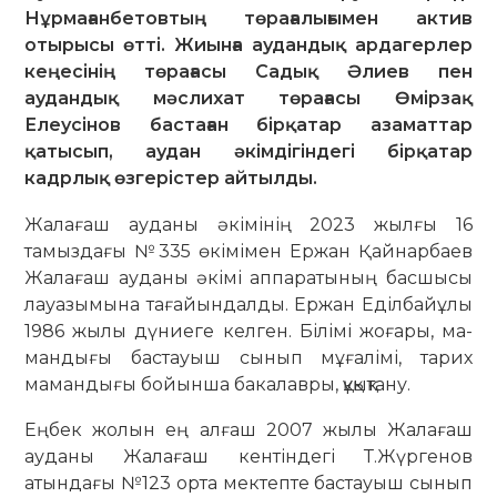
Нұрмағанбетовтың төрағалығымен актив
отырысы өтті. Жиынға аудандық ардагерлер
кеңесінің төрағасы Садық Әлиев пен
аудандық мәслихат төрағасы Өмірзақ
Елеусінов бастаған бірқатар азаматтар
қатысып, аудан әкімдігіндегі бірқатар
кадрлық өзгерістер айтылды.
Жалағаш ауданы әкімінің 2023 жылғы 16
тамыздағы №335 өкімімен Ержан Қайнарбаев
Жалағаш ауданы әкімі ап­па­ратының басшысы
лауазымына та­ғайындалды. Ержан Еділбайұлы
1986 жылы дүниеге келген. Білімі жоғары, ма­
мандығы бастауыш сынып мұғалімі, тарих
мамандығы бойынша бакалавры, құқықтану.
Еңбек жолын ең алғаш 2007 жылы Жалағаш
ауданы Жалағаш кентіндегі Т.Жүргенов
атындағы №123 орта мек­тепте бастауыш сынып