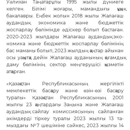
Уәлихан Таңатарұлы 1995 жылы дүниеге
келген. Білімі жоғары, ма­ман­дығы құқық
бакалавры. Еңбек жо­лын 2018 жылы Жалағаш
аудандық эко­номика және бюджеттік
жоспарлау бө­лімінде әдіскер болып бастаған.
2020-2023 жылдары Жалағаш аудандық эко­
номика және бюджеттік жоспарлау бөлімінің
бас маманы болып, 2023 жыл­дың қаңтар айынан
осы уақытқа дейін Жалағаш ауданының қоғамдық
даму бөлімінің сектор меңгерушісі қыз­метін
атқарған.
«Қазақстан Республикасының жер­гілікті
мемлекеттік басқару және өзін-өзі басқару
туралы» Қазақстан Респуб­ли­касының 2001
жылғы 23 қаңтардағы Заңына және Жалағаш
аудандық сай­лау комиссиясының сайланған
әкім­дерді тіркеу туралы 2023 жылғы 13 та­
мыздағы №7 шешіміне сәйкес, 2023 жылғы 14