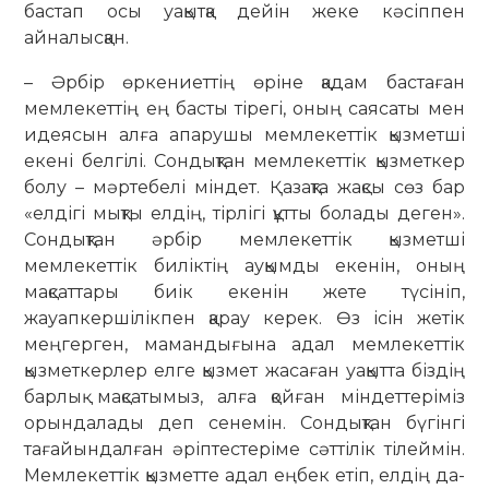
бастап осы уақытқа дейін жеке кәсіппен
айналысқан.
– Әрбір өркениеттің өріне қадам бас­таған
мемлекеттің ең басты ті­регі, оның саясаты мен
идеясын алға апарушы мемлекеттік қызметші
екені белгілі. Сондықтан мемлекеттік қыз­меткер
болу – мәртебелі міндет. Қа­зақта жақсы сөз бар
«елдігі мықты елдің, тірлігі құтты болады деген».
Сондықтан әрбір мемлекеттік қызметші
мемлекеттік биліктің ауқымды екенін, оның
мақсаттары биік екенін жете түсініп,
жауапкершілікпен қарау керек. Өз ісін жетік
меңгерген, мамандығына адал мемлекеттік
қызметкерлер елге қызмет жасаған уақытта біздің
барлық мақсатымыз, алға қойған міндеттеріміз
орындалады деп сенемін. Сондықтан бүгінгі
тағайындалған әріптестеріме сәт­тілік тілеймін.
Мемлекеттік қыз­метте адал еңбек етіп, елдің да­