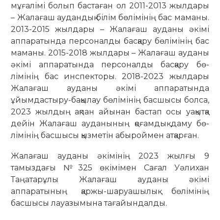
мұғалімі болып бастаған ол 2011-2013 жылдары
– Жа­лағаш аудандық білім бөлімінің бас маманы.
2013-2015 жылдары – Жалағаш ауданы әкімі
аппаратында персоналды басқару бөлімінің бас
маманы. 2015-2018 жылдары – Жалағаш ауданы
әкімі аппаратында персоналды басқару бө­
лімінің бас инспекторы. 2018-2023 жыл­дары
Жалағаш ауданы әкімі аппа­ратында
ұйымдастыру-бақылау бө­лі­мінің басшысы болса,
2023 жылдың ақ­пан айынан бастап осы уақытқа
дейін Жа­лағаш ауданының қоғамдық даму бө­
лімінің басшысы қызметін абыроймен атқарған.
Жалағаш ауданы әкімінің 2023 жыл­ғы 9
тамыздағы №325 өкімімен Са­ғал Уәлихан
Таңатарұлы Жалағаш ау­да­ны әкімі
аппаратының қаржы-ша­руа­­шы­лық бөлімінің
басшысы лауа­зымына та­ғайындалды.