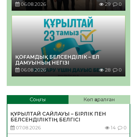
06.08.2026
29
0
ҚОҒАМДЫҚ БЕЛСЕНДІЛІК – ЕЛ
ДАМУЫНЫҢ НЕГІЗІ
06.08.2026
28
0
Соңғы
Көп қаралған
ҚҰРЫЛТАЙ САЙЛАУЫ – БІРЛІК ПЕН
БЕЛСЕНДІЛІКТІҢ БЕЛГІСІ
07.08.2026
14
0