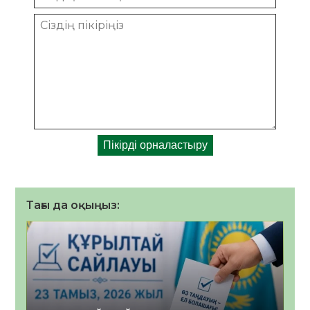
Тағы да оқыңыз: