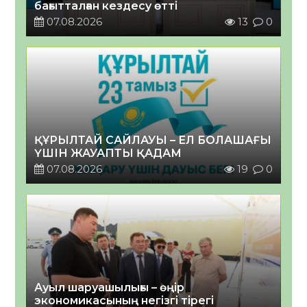
бағытталған кездесу өтті
07.08.2026
13
0
ҚҰРЫЛТАЙ САЙЛАУЫ – ЕЛ БОЛАШАҒЫ
ҮШІН ЖАУАПТЫ ҚАДАМ
07.08.2026
19
0
Ауыл шаруашылығы – өңір
экономикасының негізгі тірегі