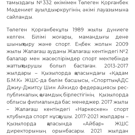
тамыздағы №332 өкімімен Төлеген Қорғанбек
Мәдениет ауылдық округінің әкімі лауазымына
сайланды.
Төлеген Қорғанбекұлы 1989 жылы дүниеге
келген. Білімі жоғары, маман­дығы дене
шынықтыру және спорт. Еңбек жолын 2009
жылы Жалағаш ауданы Жалағаш кентіндегі №2
балалар мен жасөспірімдер спорт мектебінде
жаттықтырушы болып бастаған. 2013-2017
жылдары – Қызылорда қала­сындағы «Қадам
Б.М.К» ЖШС-да бө­лім басшысы, «Спорттық АДС
Джиу-Джитсу Шин Айкидо федерациясы рес­­
публикалық қоғамдық бірлестігінің Қы­зылорда
облысы филиалында бас менеджер. 2017 жылы
– Жалағаш кен­тіндегі «Наркескен» спорт
клубында спорт нұсқаушы. 2017-2021 жылдары –
Қызылорда қаласында «Айбар» ЖШС
директорының орынбасары. 2021 жыл­дан