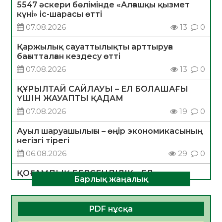
5547 әскери бөлімінде «Алғашқы қызмет
күні» іс-шарасы өтті
07.08.2026
13
0
Қаржылық сауаттылықты арттыруға
бағытталған кездесу өтті
07.08.2026
13
0
ҚҰРЫЛТАЙ САЙЛАУЫ – ЕЛ БОЛАШАҒЫ
ҮШІН ЖАУАПТЫ ҚАДАМ
07.08.2026
19
0
Ауыл шаруашылығы – өңір экономикасының
негізгі тірегі
06.08.2026
29
0
ҚОҒАМДЫҚ БЕЛСЕНДІЛІК – ЕЛ
Барлық жаңалық
ДАМУЫНЫҢ НЕГІЗІ
06.08.2026
28
0
PDF нұсқа
ҚҰРЫЛТАЙ САЙЛАУЫ – БОЛАШАҚҚА