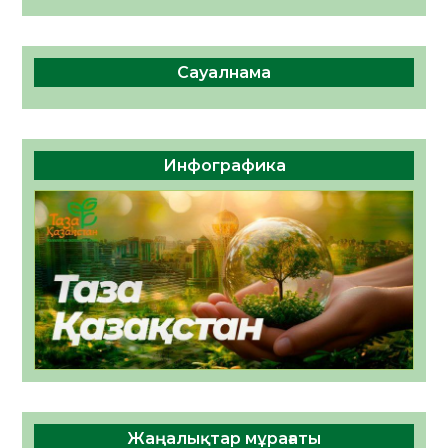
Сауалнама
Инфографика
Жаңалықтар мұрағаты