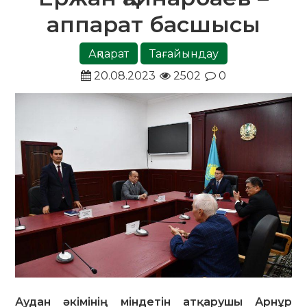
аппарат басшысы
Ақпарат
Тағайындау
20.08.2023
2502
0
Аудан әкімінің міндетін атқарушы Арнұр