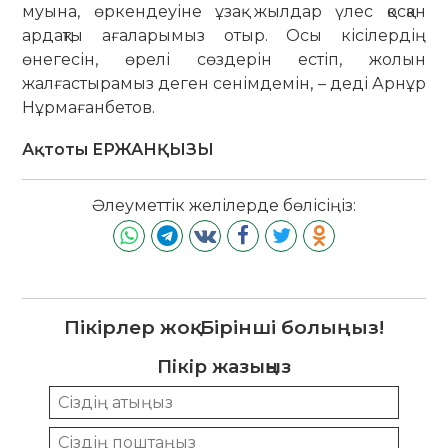
муы­на, өркендеуіне ұзақ жылдар үлес қос­қан
ардақты ағаларымыз отыр. Осы кісілердің
өнегесін, өрелі сөз­де­рін естіп, жолын
жалғастырамыз деген сенімдемін, – деді Арнұр
Нұрма­ған­бетов.
Ақтоты ЕРЖАНҚЫЗЫ
Әлеуметтік желілерде бөлісіңіз:
Пікірлер жоқ. Бірінші болыңыз!
Пікір жазыңыз