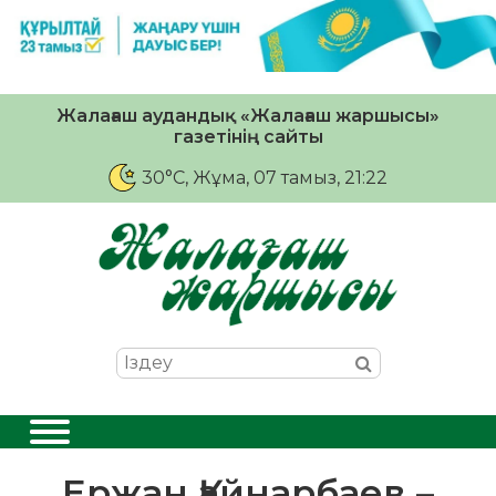
Жалағаш аудандық «Жалағаш жаршысы»
газетінің сайты
30°C
, Жұма, 07 тамыз, 21:22
Ержан Қайнарбаев –