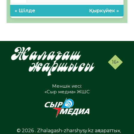
« Шілде
Қыркүйек »
16+
Меншік иесі:
«Сыр медиа» ЖШС
© 2026 . Zhalagash-zharshysy.kz ақпараттық