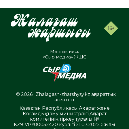
16+
Меншік иесі:
«Сыр медиа» ЖШС
© 2026 . Zhalagash-zharshysy.kz ақпараттық
агенттігі.
Қазақстан Республикасы Ақпарат және
Қоғамдық даму министрлігі,Ақпарат
комитетінің тіркеу туралы №
KZ91VPY00052420 куәлігі 21.07.2022 жылы