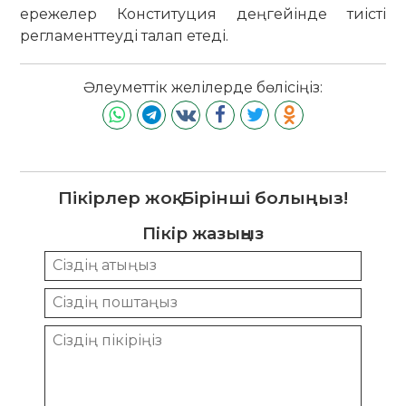
ережелер Конституция деңгейінде тиісті
регламенттеуді талап етеді.
Әлеуметтік желілерде бөлісіңіз:
Пікірлер жоқ. Бірінші болыңыз!
Пікір жазыңыз