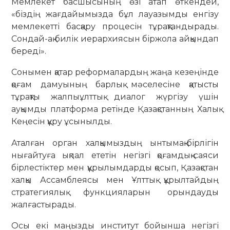
Мемлекет басшысының өзі атап өткендей,
«біздің жағдайымызда бұл лауазымды енгізу
мемлекетті басқару процесін тұрақтандырады.
Сондай-ақ билік иерархиясын біржола айқындап
береді».
Сонымен қатар реформалардың жаңа кезеңінде
қоғам дамуының барлық мәселесіне қатысты
тұрақты жалпыұлттық диалог жүргізу үшін
ауқымды платформа ретінде Қазақстанның Халық
Кеңесін құру ұсынылды.
Аталған орган халқымыздың ынтымақ-бірлігін
нығайтуға ықпал ететін негізгі қоғамдық-саяси
бірлестіктер мен құрылымдарды қосып, Қазақстан
халқы Ассамблеясы мен Ұлттық құрылтайдың
стратегиялық функцияларын орындауды
жалғастырады.
Осы екі маңызды институт бойынша негізгі