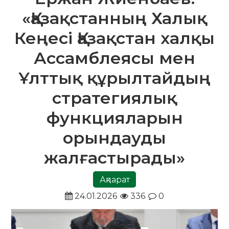
«Қазақстанның Халық
Кеңесі Қазақстан халқы
Ассамблеясы мен
Ұлттық құрылтайдың
стратегиялық
функцияларын
орындауды
жалғастырады»
Ақпарат
24.01.2026
336
0