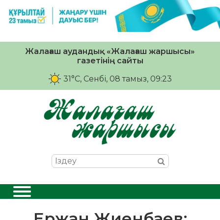
Жалағаш аудандық «Жалағаш жаршысы»
газетінің сайты
31°C
, Сенбі, 08 тамыз, 09:23
Ержан Жиенбаев: