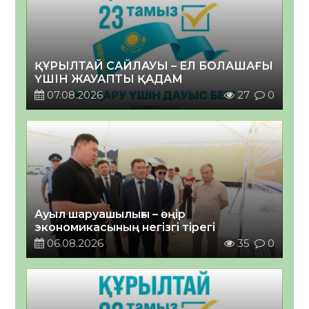
ҚҰРЫЛТАЙ САЙЛАУЫ – ЕЛ БОЛАШАҒЫ
ҮШІН ЖАУАПТЫ ҚАДАМ
07.08.2026
27
0
Ауыл шаруашылығы – өңір
экономикасының негізгі тірегі
06.08.2026
35
0