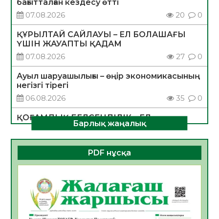
бағытталған кездесу өтті
07.08.2026
20
0
ҚҰРЫЛТАЙ САЙЛАУЫ – ЕЛ БОЛАШАҒЫ
ҮШІН ЖАУАПТЫ ҚАДАМ
07.08.2026
27
0
Ауыл шаруашылығы – өңір экономикасының
негізгі тірегі
06.08.2026
35
0
ҚОҒАМДЫҚ БЕЛСЕНДІЛІК – ЕЛ
Барлық жаңалық
ДАМУЫНЫҢ НЕГІЗІ
06.08.2026
32
0
PDF нұсқа
ҚҰРЫЛТАЙ САЙЛАУЫ – БОЛАШАҚҚА
БАСТАР ЖАУАПТЫ ТАҢДАУ
06.08.2026
35
0
Инфекциялық ауруларға қарсы иммундау
жұмыстарының тиімділігі