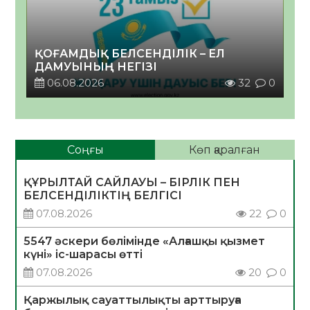
ҚОҒАМДЫҚ БЕЛСЕНДІЛІК – ЕЛ
ДАМУЫНЫҢ НЕГІЗІ
06.08.2026
32
0
Соңғы
Көп қаралған
ҚҰРЫЛТАЙ САЙЛАУЫ – БІРЛІК ПЕН
БЕЛСЕНДІЛІКТІҢ БЕЛГІСІ
07.08.2026
22
0
5547 әскери бөлімінде «Алғашқы қызмет
күні» іс-шарасы өтті
07.08.2026
20
0
Қаржылық сауаттылықты арттыруға