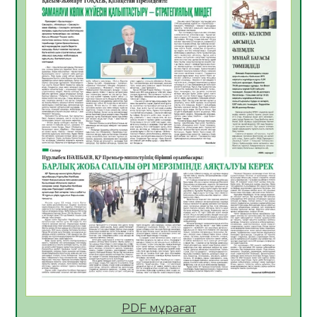
06.08.2026
36
0
Көкжөтел ауруы туралы
06.08.2026
33
0
АПВ вакцинасы туралы мәлімет
06.08.2026
33
0
Open Air: Қызылорда облысы полиция
департаменті 20 мыңнан астам
көрерменнің қауіпсіздігін қамтамасыз етті
06.08.2026
45
0
ҚЫЗЫЛОРДАДА «САНАЛЫ ҰРПАҚ –
ЖАРҚЫН БОЛАШАҚ» АТТЫ КЕҢЕЙТІЛГЕН
МӘЖІЛІС ӨТТІ
05.08.2026
45
0
Қазақстан Орталық Азиядағы көшуге ең
қолайлы ел атанды
05.08.2026
45
0
PDF мұрағат