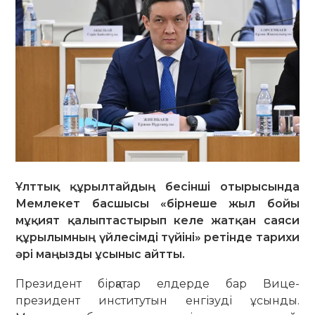
Ұлттық құрылтайдың бесінші отырысында
Мемлекет басшысы «бірнеше жыл бойы
мұқият қалыптастырып келе жатқан саяси
құрылымның үйлесімді түйіні» ретінде тарихи
әрі маңызды ұсыныс айтты.
Президент бірқатар елдерде бар Вице-
президент институтын енгізуді ұсынды.