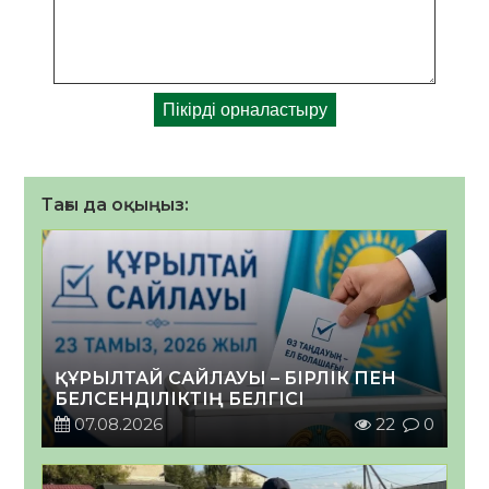
Тағы да оқыңыз:
ҚҰРЫЛТАЙ САЙЛАУЫ – БІРЛІК ПЕН
БЕЛСЕНДІЛІКТІҢ БЕЛГІСІ
07.08.2026
22
0