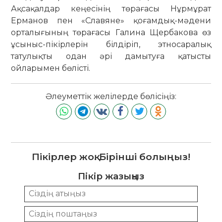
Ақсақалдар кеңесінің төрағасы Нұрмұрат
Ерманов пен «Славяне» қоғамдық-мәдени
орталығының төрағасы Галина Щербакова өз
ұсыныс-пікірлерін білдіріп, этносаралық
татулықты одан әрі дамытуға қатысты
ойларымен бөлісті.
Әлеуметтік желілерде бөлісіңіз:
Пікірлер жоқ. Бірінші болыңыз!
Пікір жазыңыз