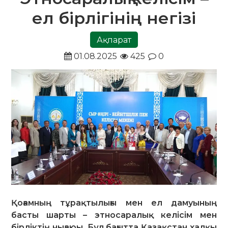
ел бірлігінің негізі
Ақпарат
01.08.2025
425
0
Қоғамның тұрақтылығы мен ел дамуының
басты шарты – этносаралық келісім мен
бірліктің нығаюы. Бұл бағытта Қазақстан халқы