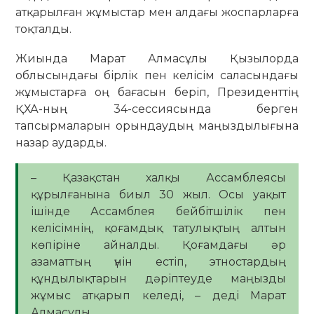
атқарылған жұмыстар мен алдағы жоспарларға
тоқталды.
Жиында Марат Алмасұлы Қызылорда
облысындағы бірлік пен келісім саласындағы
жұмыстарға оң бағасын беріп, Президенттің
ҚХА-ның 34-сессиясында берген
тапсырмаларын орындаудың маңыздылығына
назар аударды.
– Қазақстан халқы Ассамблеясы
құрылғанына биыл 30 жыл. Осы уақыт
ішінде Ассамблея бейбітшілік пен
келісімнің, қоғамдық татулықтың алтын
көпіріне айналды. Қоғамдағы әр
азаматтың үнін естіп, этностардың
құндылықтарын дәріптеуде маңызды
жұмыс атқарып келеді, – деді Марат
Алмасұлы.