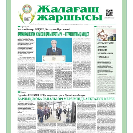
Тоқаевтың Абай күнімен құттықтауы
10.08.2026
7
0
«Жастар және заң мен тәртіп» атты
облыстық жайдарман ойындары өтті
10.08.2026
5
0
Өңірде «Кең дала-2» бағдарламасы арқылы
80 шаруашылық қаржыландырылды
09.08.2026
22
0
Жер ресурстары тиімді игерілуде
09.08.2026
23
0
Ел игілігі үшін еңбек етіп жүрген
құрылысшыларға құрмет көрсетті
08.08.2026
20
0
ҚЫЗЫЛОРДАДА «ЖАСЫЛ ЕЛ» ЕҢБЕК
ЖАСАҚТАРЫНЫҢ ҚАТЫСУЫМЕН
ЭКОЛОГИЯЛЫҚ СЕНБІЛІК ӨТТІ