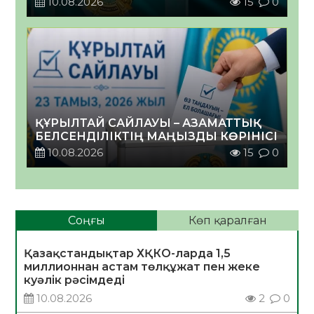
10.08.2026
15
0
ҚҰРЫЛТАЙ САЙЛАУЫ – АЗАМАТТЫҚ
БЕЛСЕНДІЛІКТІҢ МАҢЫЗДЫ КӨРІНІСІ
10.08.2026
15
0
Соңғы
Көп қаралған
Қазақстандықтар ХҚКО-ларда 1,5
миллионнан астам төлқұжат пен жеке
куәлік рәсімдеді
10.08.2026
2
0