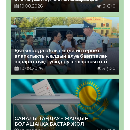
10.08.2026
6
0
Қызылорда облысында интернет
алаяқтықтың алдын алуға бағытталған
ақпараттық-түсіндіру іс-шарасы өтті
10.08.2026
5
0
САНАЛЫ ТАҢДАУ – ЖАРҚЫН
БОЛАШАҚҚА БАСТАР ЖОЛ