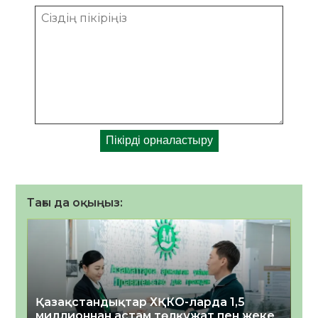
Тағы да оқыңыз:
Қазақстандықтар ХҚКО-ларда 1,5
миллионнан астам төлқұжат пен жеке