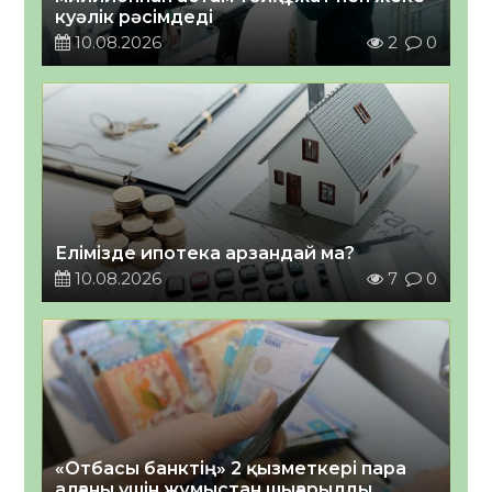
куәлік рәсімдеді
10.08.2026
2
0
Елімізде ипотека арзандай ма?
10.08.2026
7
0
«Отбасы банктің» 2 қызметкері пара
алғаны үшін жұмыстан шығарылды