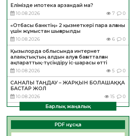
Елімізде ипотека арзандай ма?
10.08.2026
7
0
«Отбасы банктің» 2 қызметкері пара алғаны
үшін жұмыстан шығарылды
10.08.2026
6
0
Қызылорда облысында интернет
алаяқтықтың алдын алуға бағытталған
ақпараттық-түсіндіру іс-шарасы өтті
10.08.2026
5
0
САНАЛЫ ТАҢДАУ – ЖАРҚЫН БОЛАШАҚҚА
БАСТАР ЖОЛ
10.08.2026
15
0
Барлық жаңалық
ҚҰРЫЛТАЙ САЙЛАУЫ – АЗАМАТТЫҚ
БЕЛСЕНДІЛІКТІҢ МАҢЫЗДЫ КӨРІНІСІ
10.08.2026
15
0
PDF нұсқа
Мемлекет басшысы Қасым-Жомарт