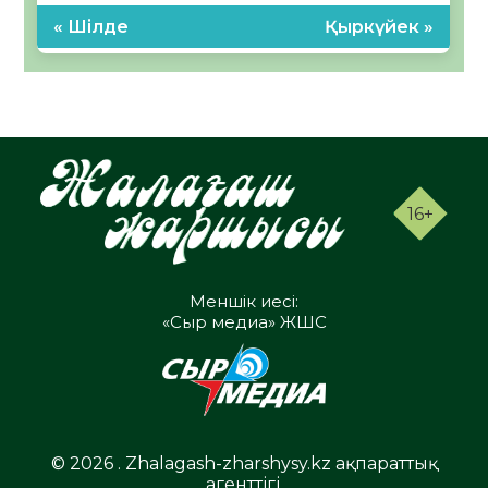
« Шілде
Қыркүйек »
16+
Меншік иесі:
«Сыр медиа» ЖШС
© 2026 . Zhalagash-zharshysy.kz ақпараттық
агенттігі.