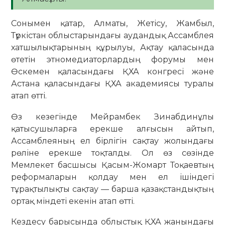
Сонымен қатар, Алматы, Жетісу, Жамбыл,
Түркістан облыстарындағы аудандық Ассамблея
хатшылықтарының құрылуы, Ақтау қаласында
өтетін этномедиаторлардың форумы мен
Өскемен қаласындағы ҚХА конгресі және
Астана қаласындағы ҚХА академиясы туралы
атап өтті.
Өз кезегінде Мейрамбек Зинабдинұлы
қатысушыларға ерекше алғысын айтып,
Ассамблеяның ел бірлігін сақтау жолындағы
рөліне ерекше тоқталды. Ол өз сөзінде
Мемлекет басшысы Қасым-Жомарт Тоқаевтың
реформаларын қолдау мен ел ішіндегі
тұрақтылықты сақтау — барша қазақстандықтың
ортақ міндеті екенін атап өтті.
Кездесу барысында облыстық ҚХА жанындағы