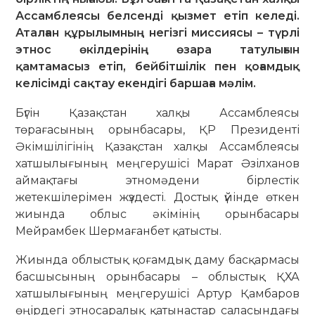
Ассамблеясы белсенді қызмет етіп келеді.
Аталған құрылымның негізгі миссиясы – түрлі
этнос өкілдерінің өзара татулығын
қамтамасыз етіп, бейбітшілік пен қоғамдық
келісімді сақтау екендігі баршаға мәлім.
Бүгін Қазақстан халқы Ассамблеясы
төрағасының орынбасары, ҚР Президенті
Әкімшілігінің Қазақстан халқы Ассамблеясы
хатшылығының меңгерушісі Марат Әзілханов
аймақтағы этномәдени бірлестік
жетекшілерімен жүздесті. Достық үйінде өткен
жиында облыс әкімінің орынбасары
Мейрамбек Шермағанбет қатысты.
Жиында облыстық қоғамдық даму басқармасы
басшысының орынбасары – облыстық ҚХА
хатшылығының меңгерушісі Артур Қамбаров
өңірдегі этносаралық қатынастар саласындағы