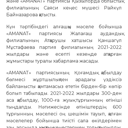
және «AMANAT» партиясы Қызылорда облыстық
филиалының Саяси кеңес мүшесі Райкүл
Байназарова қатысты.
Күн тәртібіндегі алғашқы мәселе бойынша
«AMANAТ» партиясы Жалағаш аудандық
филиалының Атқарушы хатшысы Қаншагүл
Мұстафаева партия филиалының 2021-2022
жылдары және есепті кезеңде атқарған
жұмыстары туралы хабарлама жасады.
«AMANAT» партиясының Қоғамдық қабылдау
бөлмесі жұртшылықпен арадағы үздіксіз
байланысты қамтамасыз ететін бірден-бір көпір
болып табылады. 2021-2022 жылдары 300-ден
аса қабылдау, 1000-ға жуық тұрғынның өтініші
тыңдалды. Нәтижесінде өтініштердің 600
тұрғынның мәселесі оң шешімін тауып, қалған
мәселелер бойынша тиісті сала өкілдерімен
заң аясында құқықтық кеңестермен толықтырылды.