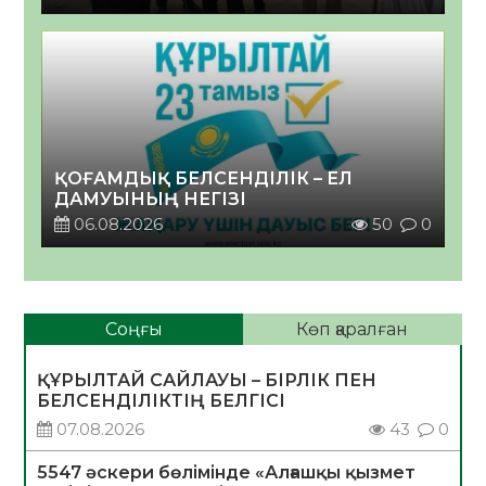
ҚОҒАМДЫҚ БЕЛСЕНДІЛІК – ЕЛ
ДАМУЫНЫҢ НЕГІЗІ
06.08.2026
50
0
Соңғы
Көп қаралған
ҚҰРЫЛТАЙ САЙЛАУЫ – БІРЛІК ПЕН
БЕЛСЕНДІЛІКТІҢ БЕЛГІСІ
07.08.2026
43
0
5547 әскери бөлімінде «Алғашқы қызмет