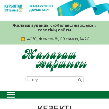
Жалағаш аудандық «Жалағаш жаршысы»
газетінің сайты
40°C
, Жексенбі, 09 тамыз, 14:26
КЕЗЕКТІ