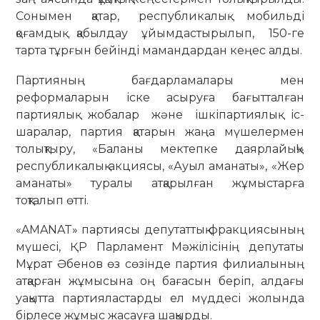
Сонымен қатар, республикалық мобильді
қоғамдық қабылдау ұйымдастырылып, 150-ге
тарта тұрғын бейінді мамандардан кеңес алды.
Партияның бағдарламалары мен
реформаларын іске асыруға бағытталған
партиялық жобалар және ішкіпартиялық іс-
шаралар, партия қатарын жаңа мүшелермен
толықтыру, «Баланы мектепке даярлайық!»
республикалық акциясы, «Ауыл аманаты», «Жер
аманаты» туралы атқарылған жұмыстарға
тоқталып өтті.
«AMANAT» партиясы депутаттық фракциясының
мүшесі, ҚР Парламент Мәжілісінің депутаты
Мұрат Әбенов өз сөзінде партия филиалының
атқарған жұмысына оң бағасын беріп, алдағы
уақытта партияластарды ел мүддесі жолында
бірлесе жұмыс жасауға шақырды.