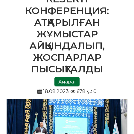
КОНФЕРЕНЦИЯ:
АТҚАРЫЛҒАН
ЖҰМЫСТАР
АЙҚЫНДАЛЫП,
ЖОСПАРЛАР
ПЫСЫҚТАЛДЫ
Ақпарат
18.08.2023
678
0