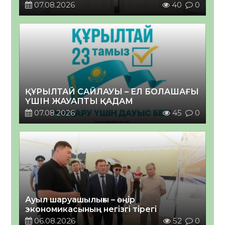
07.08.2026
40
0
ҚҰРЫЛТАЙ САЙЛАУЫ – ЕЛ БОЛАШАҒЫ
ҮШІН ЖАУАПТЫ ҚАДАМ
07.08.2026
45
0
Ауыл шаруашылығы – өңір
экономикасының негізгі тірегі
06.08.2026
52
0