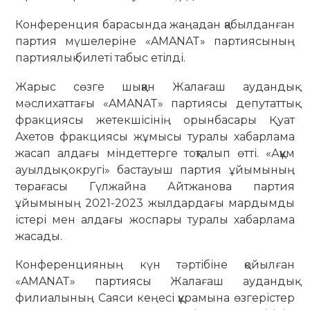
Конференция барасында жаңадан қабылданған
партия мүшелеріне «AMANAT» партиясының
партиялық билеті табыс етілді.
Жарыс сөзге шыққан Жалағаш аудандық
мәслихаттағы «AMANAT» партиясы депутаттық
фракциясы жетекшісінің орынбасары Қуат
Ахетов фракциясы жұмысы туралы хабарлама
жасап алдағы міндеттерге тоқталып өтті. «Аққұм
ауылдық округі» бастауыш партия ұйымының
төрағасы Гүлжайна Айтжанова партия
ұйымының 2021-2023 жылдардағы мардымды
істері мен алдағы жоспары туралы хабарлама
жасады.
Конференцияның күн тәртібіне қойылған
«AMANAT» партиясы Жалағаш аудандық
филиалының Саяси кеңесі құрамына өзгерістер