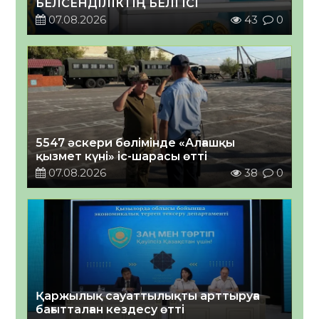
БЕЛСЕНДІЛІКТІҢ БЕЛГІСІ
07.08.2026
43
0
5547 әскери бөлімінде «Алғашқы
қызмет күні» іс-шарасы өтті
07.08.2026
38
0
Қаржылық сауаттылықты арттыруға
бағытталған кездесу өтті