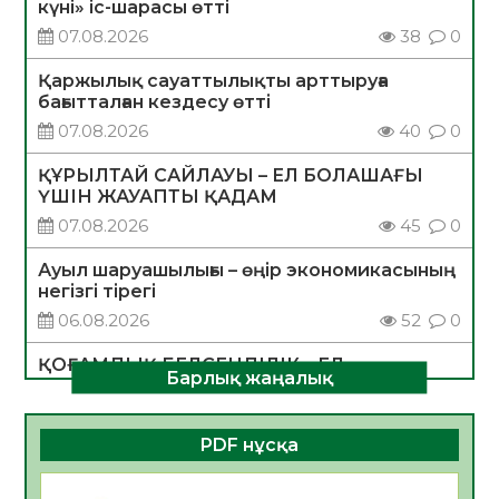
күні» іс-шарасы өтті
07.08.2026
38
0
Қаржылық сауаттылықты арттыруға
бағытталған кездесу өтті
07.08.2026
40
0
ҚҰРЫЛТАЙ САЙЛАУЫ – ЕЛ БОЛАШАҒЫ
ҮШІН ЖАУАПТЫ ҚАДАМ
07.08.2026
45
0
Ауыл шаруашылығы – өңір экономикасының
негізгі тірегі
06.08.2026
52
0
ҚОҒАМДЫҚ БЕЛСЕНДІЛІК – ЕЛ
Барлық жаңалық
ДАМУЫНЫҢ НЕГІЗІ
06.08.2026
50
0
PDF нұсқа
ҚҰРЫЛТАЙ САЙЛАУЫ – БОЛАШАҚҚА
БАСТАР ЖАУАПТЫ ТАҢДАУ