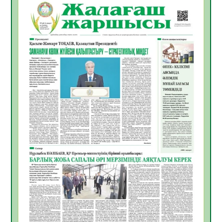
06.08.2026
52
0
Инфекциялық ауруларға қарсы иммундау
жұмыстарының тиімділігі
06.08.2026
54
0
Көкжөтел ауруы туралы
06.08.2026
52
0
АПВ вакцинасы туралы мәлімет
06.08.2026
51
0
Open Air: Қызылорда облысы полиция
департаменті 20 мыңнан астам
көрерменнің қауіпсіздігін қамтамасыз етті
06.08.2026
63
0
ҚЫЗЫЛОРДАДА «САНАЛЫ ҰРПАҚ –
ЖАРҚЫН БОЛАШАҚ» АТТЫ КЕҢЕЙТІЛГЕН
МӘЖІЛІС ӨТТІ
05.08.2026
64
0