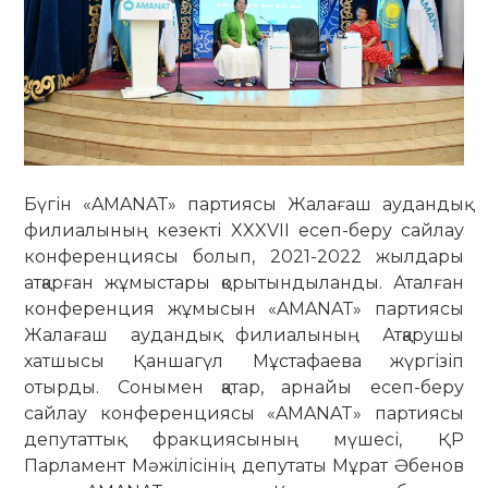
Бүгін «AMANAТ» партиясы Жалағаш аудандық
филиалының кезекті XXXVII есеп-беру сайлау
конференциясы болып, 2021-2022 жылдары
атқарған жұмыстары қорытындыланды. Аталған
конференция жұмысын «AMANAТ» партиясы
Жалағаш аудандық филиалының Атқарушы
хатшысы Қаншагүл Мұстафаева жүргізіп
отырды. Сонымен қатар, арнайы есеп-беру
сайлау конференциясы «AMANAT» партиясы
депутаттық фракциясының мүшесі, ҚР
Парламент Мәжілісінің депутаты Мұрат Әбенов