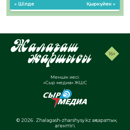
« Шілде
Қыркүйек »
16+
Меншік иесі:
«Сыр медиа» ЖШС
© 2026 . Zhalagash-zharshysy.kz ақпараттық
агенттігі.