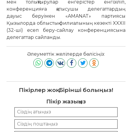
мен толықтырулар енгерістер енгізіліп,
конференцияға қатысушы делегаттардың
дауыс беруімен «AMANAT» партиясы
Қызылорда облыстық филиалының кезекті XXXII
(32-ші) есеп беру-сайлау конференциясына
делегаттар сайланды.
Әлеуметтік желілерде бөлісіңіз:
Пікірлер жоқ. Бірінші болыңыз!
Пікір жазыңыз