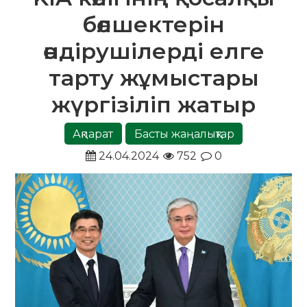
бөлшектерін
өндірушілерді елге
тарту жұмыстары
жүргізіліп жатыр
Ақпарат
Басты жаңалықтар
24.04.2024
752
0