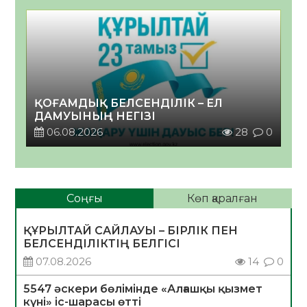
ҚОҒАМДЫҚ БЕЛСЕНДІЛІК – ЕЛ
ДАМУЫНЫҢ НЕГІЗІ
06.08.2026
28
0
Соңғы
Көп қаралған
ҚҰРЫЛТАЙ САЙЛАУЫ – БІРЛІК ПЕН
БЕЛСЕНДІЛІКТІҢ БЕЛГІСІ
07.08.2026
14
0
5547 әскери бөлімінде «Алғашқы қызмет
күні» іс-шарасы өтті