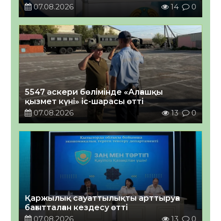
07.08.2026
14
0
5547 әскери бөлімінде «Алғашқы
қызмет күні» іс-шарасы өтті
07.08.2026
13
0
Қаржылық сауаттылықты арттыруға
бағытталған кездесу өтті
07.08.2026
13
0