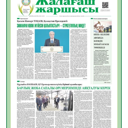
Инфекциялық ауруларға қарсы иммундау
жұмыстарының тиімділігі
06.08.2026
31
0
Көкжөтел ауруы туралы
06.08.2026
28
0
АПВ вакцинасы туралы мәлімет
06.08.2026
29
0
Open Air: Қызылорда облысы полиция
департаменті 20 мыңнан астам
көрерменнің қауіпсіздігін қамтамасыз етті
06.08.2026
40
0
ҚЫЗЫЛОРДАДА «САНАЛЫ ҰРПАҚ –
ЖАРҚЫН БОЛАШАҚ» АТТЫ КЕҢЕЙТІЛГЕН
МӘЖІЛІС ӨТТІ
05.08.2026
41
0