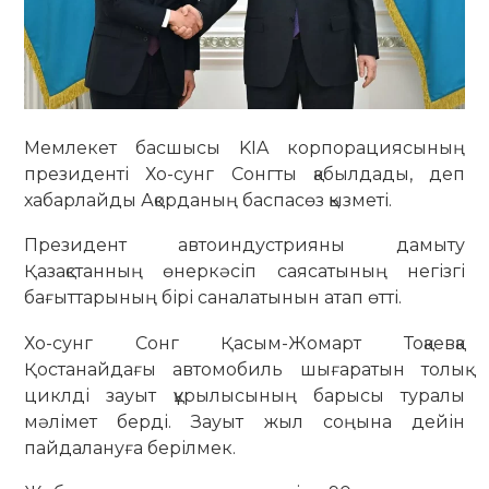
Мемлекет басшысы KIA корпорациясының
президенті Хо-сунг Сонгты қабылдады, деп
хабарлайды Ақорданың баспасөз қызметі.
Президент автоиндустрияны дамыту
Қазақстанның өнеркәсіп саясатының негізгі
бағыттарының бірі саналатынын атап өтті.
Хо-сунг Сонг Қасым-Жомарт Тоқаевқа
Қостанайдағы автомобиль шығаратын толық
циклді зауыт құрылысының барысы туралы
мәлімет берді. Зауыт жыл соңына дейін
пайдалануға берілмек.