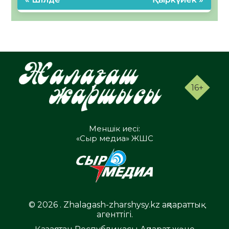
16+
Меншік иесі:
«Сыр медиа» ЖШС
© 2026 . Zhalagash-zharshysy.kz ақпараттық
агенттігі.