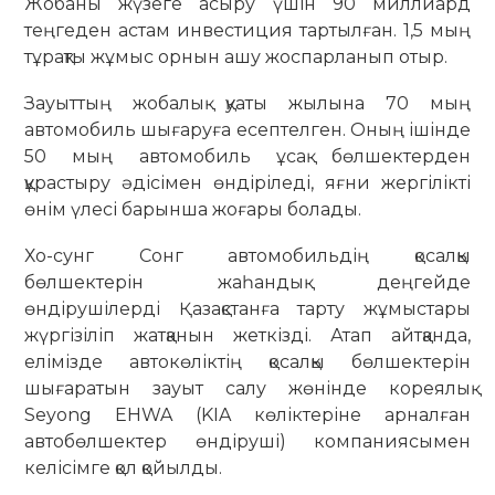
Жобаны жүзеге асыру үшін 90 миллиард
теңгеден астам инвестиция тартылған. 1,5 мың
тұрақты жұмыс орнын ашу жоспарланып отыр.
Зауыттың жобалық қуаты жылына 70 мың
автомобиль шығаруға есептелген. Оның ішінде
50 мың автомобиль ұсақ бөлшектерден
құрастыру әдісімен өндіріледі, яғни жергілікті
өнім үлесі барынша жоғары болады.
Хо-сунг Сонг автомобильдің қосалқы
бөлшектерін жаһандық деңгейде
өндірушілерді Қазақстанға тарту жұмыстары
жүргізіліп жатқанын жеткізді. Атап айтқанда,
елімізде автокөліктің қосалқы бөлшектерін
шығаратын зауыт салу жөнінде кореялық
Seyong EHWA (KIA көліктеріне арналған
автобөлшектер өндіруші) компаниясымен
келісімге қол қойылды.