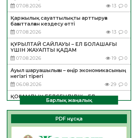
07.08.2026
13
0
Қаржылық сауаттылықты арттыруға
бағытталған кездесу өтті
07.08.2026
13
0
ҚҰРЫЛТАЙ САЙЛАУЫ – ЕЛ БОЛАШАҒЫ
ҮШІН ЖАУАПТЫ ҚАДАМ
07.08.2026
19
0
Ауыл шаруашылығы – өңір экономикасының
негізгі тірегі
06.08.2026
29
0
ҚОҒАМДЫҚ БЕЛСЕНДІЛІК – ЕЛ
Барлық жаңалық
ДАМУЫНЫҢ НЕГІЗІ
06.08.2026
28
0
PDF нұсқа
ҚҰРЫЛТАЙ САЙЛАУЫ – БОЛАШАҚҚА
БАСТАР ЖАУАПТЫ ТАҢДАУ
06.08.2026
30
0