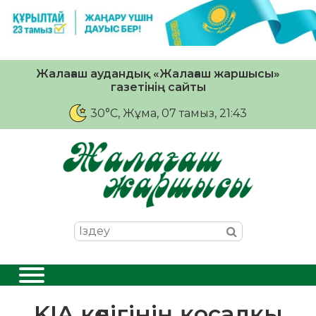
Жалағаш аудандық «Жалағаш жаршысы»
газетінің сайты
30°C
, Жұма, 07 тамыз, 21:43
KIA көлігінің қосалқы