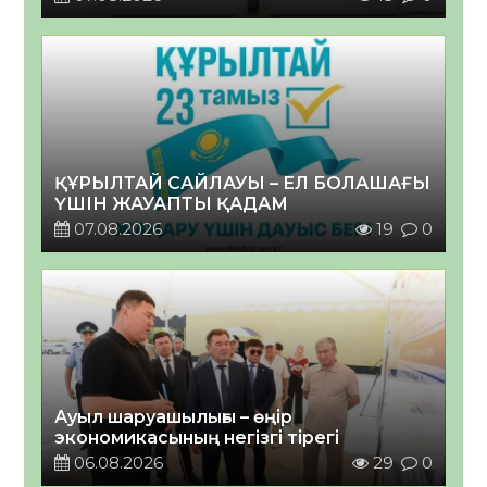
ҚҰРЫЛТАЙ САЙЛАУЫ – ЕЛ БОЛАШАҒЫ
ҮШІН ЖАУАПТЫ ҚАДАМ
07.08.2026
19
0
Ауыл шаруашылығы – өңір
экономикасының негізгі тірегі
06.08.2026
29
0