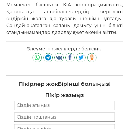
Мемлекет басшысы KIA корпорациясының
Қазақстанда автобөлшектердің жергілікті
өндірісін жолға қою туралы шешімін құптады.
Сондай-ақ аталған саланы дамыту үшін білікті
отандық мамандар даярлау қажет екенін айтты.
Әлеуметтік желілерде бөлісіңіз:
Пікірлер жоқ. Бірінші болыңыз!
Пікір жазыңыз