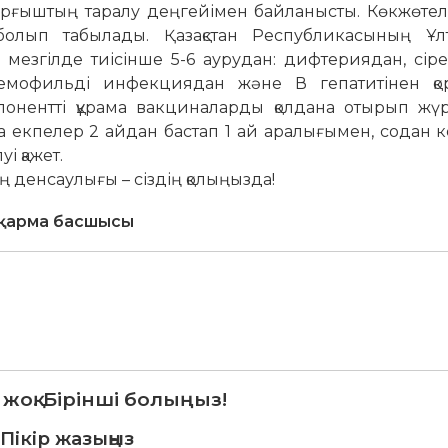
здырғыштың таралу деңгейімен байланысты. Көкжөтел
олып табылады. Қазақстан Республикасының Ұлт
р мезгілде тиісінше 5-6 аурудан: дифтериядан, сір
гемофильді инфекциядан және В гепатитінен қо
нентті құрама вакциналарды қолдана отырып жүргі
 екпелер 2 айдан бастап 1 ай аралығымен, содан к
і қажет.
денсаулығы – сіздің қолыңызда!
сқарма басшысы
 жоқ. Бірінші болыңыз!
Пікір жазыңыз