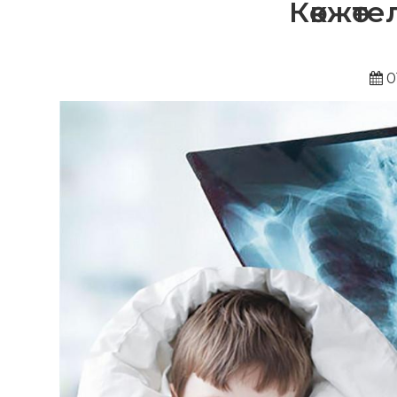
Көкжөт
0