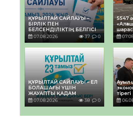
ҚҰРЫЛТАЙ САЙЛАУЫ –
5547 
БІРЛІК ПЕН
«Алғаш
БЕЛСЕНДІЛІКТІҢ БЕЛГІСІ
шарас
07.08.2026
37
0
07.0
ҚҰРЫЛТАЙ САЙЛАУЫ – ЕЛ
Ауыл 
БОЛАШАҒЫ ҮШІН
эконо
ЖАУАПТЫ ҚАДАМ
тірегі
07.08.2026
38
0
06.0