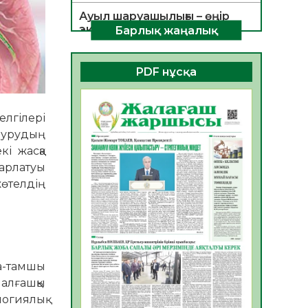
Ауыл шаруашылығы – өңір
экономикасының негізгі
Барлық жаңалық
тірегі
06.08.2026
46
0
PDF нұсқа
ҚОҒАМДЫҚ БЕЛСЕНДІЛІК –
ЕЛ ДАМУЫНЫҢ НЕГІЗІ
елгілері
06.08.2026
44
0
аурудың
ҚҰРЫЛТАЙ САЙЛАУЫ –
і жасқа
БОЛАШАҚҚА БАСТАР
шарлатуы
ЖАУАПТЫ ТАҢДАУ
жөтелдің
06.08.2026
45
0
Инфекциялық ауруларға
қарсы иммундау
жұмыстарының тиімділігі
06.08.2026
48
0
а-тамшы
алғашқы
Көкжөтел ауруы туралы
логиялық
06.08.2026
44
0