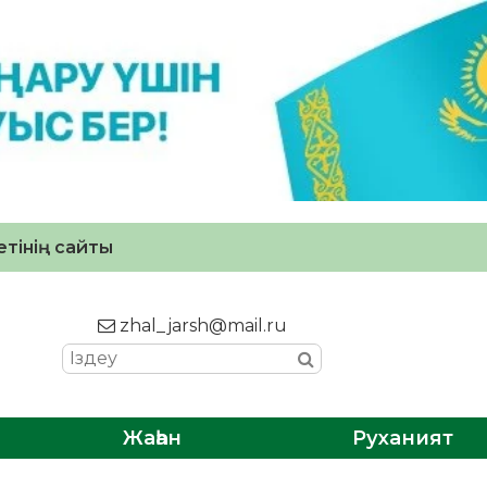
тінің сайты
zhal_jarsh@mail.ru
Жаһан
Руханият