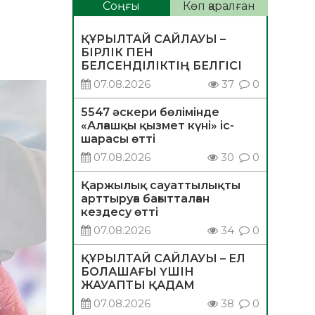
Соңғы
Көп қаралған
ҚҰРЫЛТАЙ САЙЛАУЫ –
БІРЛІК ПЕН
БЕЛСЕНДІЛІКТІҢ БЕЛГІСІ
07.08.2026
37
0
5547 әскери бөлімінде
«Алғашқы қызмет күні» іс-
шарасы өтті
07.08.2026
30
0
Қаржылық сауаттылықты
арттыруға бағытталған
кездесу өтті
07.08.2026
34
0
ҚҰРЫЛТАЙ САЙЛАУЫ – ЕЛ
БОЛАШАҒЫ ҮШІН
ЖАУАПТЫ ҚАДАМ
07.08.2026
38
0