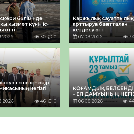
әскери бөлімінде
Қаржылық сауаттылы
қы қызмет күні» іс-
арттыруға бағытталған
ы өтті
кездесу өтті
8.2026
30
0
07.08.2026
3
шаруашылығы – өңір
микасының негізгі
ҚОҒАМДЫҚ БЕЛСЕНДІ
– ЕЛ ДАМУЫНЫҢ НЕГІ
8.2026
46
0
06.08.2026
4