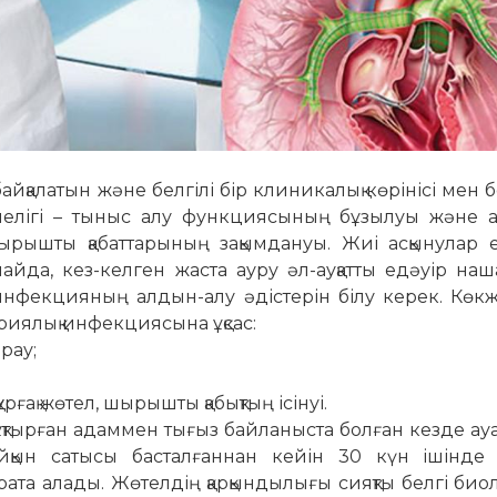
атын және белгілі бір клиникалық көрінісі мен б
шелігі – тыныс алу функциясының бұзылуы және 
ышты қабаттарының зақымдануы. Жиі асқынулар ек
лайда, кез-келген жаста ауру әл-ауқатты едәуір на
 инфекцияның алдын-алу әдістерін білу керек. Көк
иялық инфекциясына ұқсас:
ырау;
ғақ жөтел, шырышты қабықтың ісінуі.
ан адаммен тығыз байланыста болған кезде ау
ын сатысы басталғаннан кейін 30 күн ішінде 
ата алады. Жөтелдің қарқындылығы сияқты белгі био