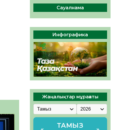
сақтау – әр азаматтың
міндеті
Сауалнама
05.08.2026
60
0
Руслан Рүстемұлы облыс
әкімінің кеңесшісі болып
Инфографика
тағайындалды
05.08.2026
54
0
Жаңалықтар мұрағаты
ТАМЫЗ
«
»