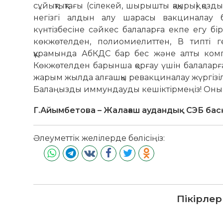
сұйықтықтағы (сілекей, шырышты қақырық) қо
негізгі алдын алу шарасы вакциналау б
күнтізбесіне сәйкес балаларға екпе егу бі
көкжөтелден, полиомиелиттен, В типті 
құрамында АбКДС бар бес және алты компо
Көкжөтелден барынша қорғау үшін балаларға
жарым жылда алғашқы ревакциналау жүргізілу
Балаңызды иммундауды кешіктірмеңіз! Оның 
Г.Айымбетова – Жалағаш аудандық СЭБ ба
Әлеуметтік желілерде бөлісіңіз:
Пікірлер