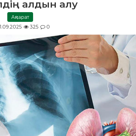
елдің алдын алу
Ақпарат
1.09.2025
325
0