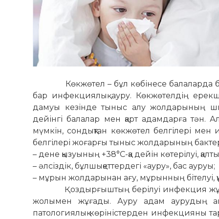
Көкжөтел – бұл көбінесе балаларда байқал
бар инфекциялық ауру. Көкжөтелдің ерек
дамуы кезінде тыныс алу жолдарының шыр
дейінгі балалар мен қарт адамдарға тән. А
мүмкін, сондықтан көкжөтел белгілері мен
белгілері жоғарғы тыныс жолдарының бактер
– дене қызуының +38°С-қа дейін көтерілуі, қалт
– әлсіздік, бұлшықеттердегі «ауру», бас ауруы;
– мұрын жолдарынан ағу, мұрынның бітелуі, құр
Қоздырғыштың берілуі инфекция жұқтырғ
жолымен жұғады. Ауру адам аурудың айқ
патологиялық көріністерден инфекцияны тар