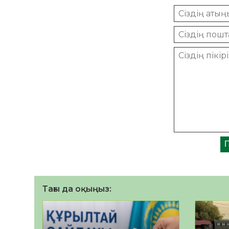
Тағы да оқыңыз: