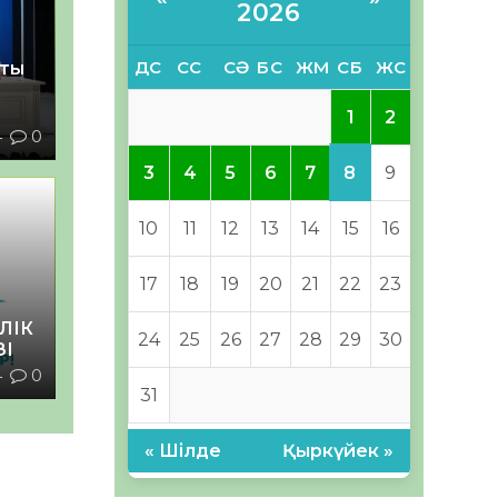
2026
ДС
СС
СӘ
БС
ЖМ
СБ
ЖС
қты
1
2
4
0
8
3
4
5
6
7
9
10
11
12
13
14
15
16
17
18
19
20
21
22
23
ЛІК
24
25
26
27
28
29
30
ЗІ
4
0
31
« Шілде
Қыркүйек »