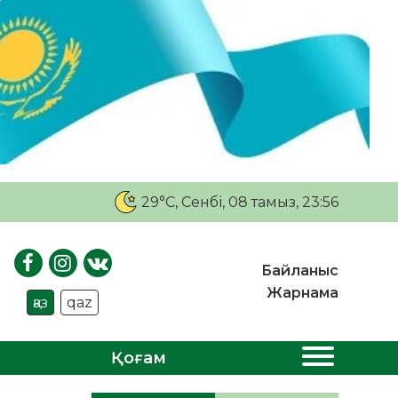
29°C
, Сенбі, 08 тамыз, 23:56
Байланыс
Жарнама
қаз
qaz
Қоғам