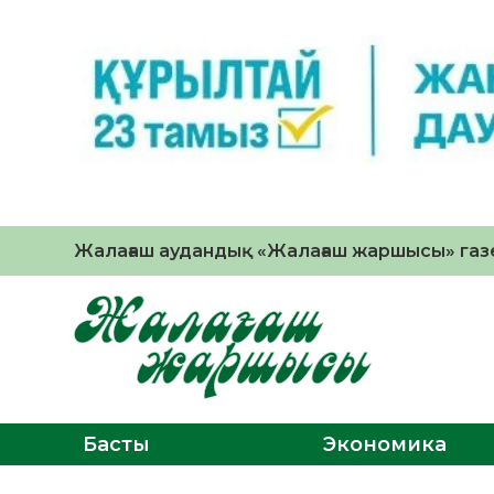
Жалағаш аудандық «Жалағаш жаршысы» газе
Басты
Экономика