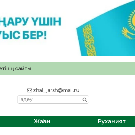
тінің сайты
zhal_jarsh@mail.ru
Жаһан
Руханият