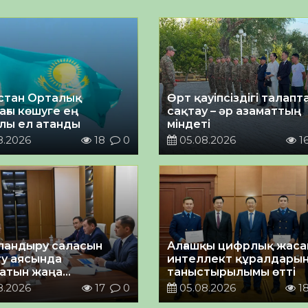
стан Орталық
Өрт қауіпсіздігі талап
ағы көшуге ең
сақтау – әр азаматтың
лы ел атанды
міндеті
8.2026
18
0
05.08.2026
1
андыру саласын
Алғашқы цифрлық жас
у аясында
интеллект құралдары
атын жаңа
таныстырылымы өтті
ықтың жобасы
8.2026
17
0
05.08.2026
1
ланды