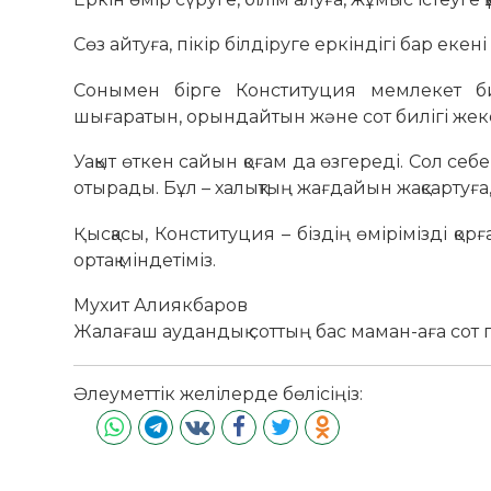
Сөз айтуға, пікір білдіруге еркіндігі бар екені
Сонымен бірге Конституция мемлекет билі
шығаратын, орындайтын және сот билігі жеке-
Уақыт өткен сайын қоғам да өзгереді. Сол себ
отырады. Бұл – халықтың жағдайын жақсартуға,
Қысқасы, Конституция – біздің өмірімізді қор
ортақ міндетіміз.
Мухит Алиякбаров
Жалағаш аудандық соттың бас маман-аға сот
Әлеуметтік желілерде бөлісіңіз: