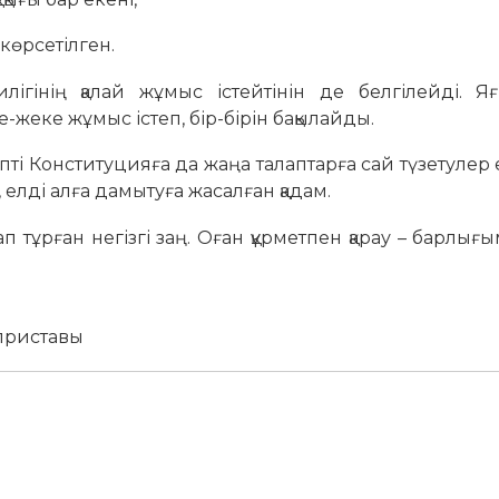
 көрсетілген.
гінің қалай жұмыс істейтінін де белгілейді. Яғ
жеке жұмыс істеп, бір-бірін бақылайды.
епті Конституцияға да жаңа талаптарға сай түзетулер е
 елді алға дамытуға жасалған қадам.
ғап тұрған негізгі заң. Оған құрметпен қарау – барлы
 приставы