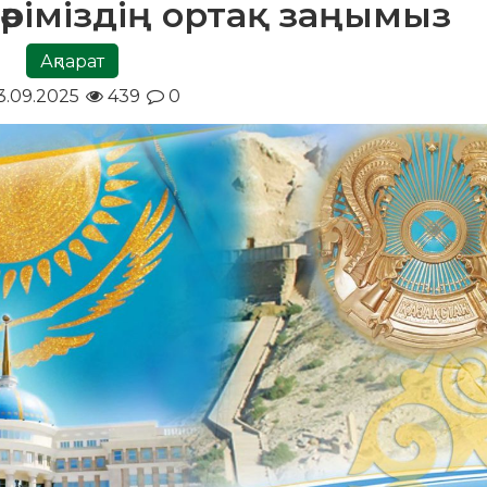
әріміздің ортақ заңымыз
Ақпарат
3.09.2025
439
0