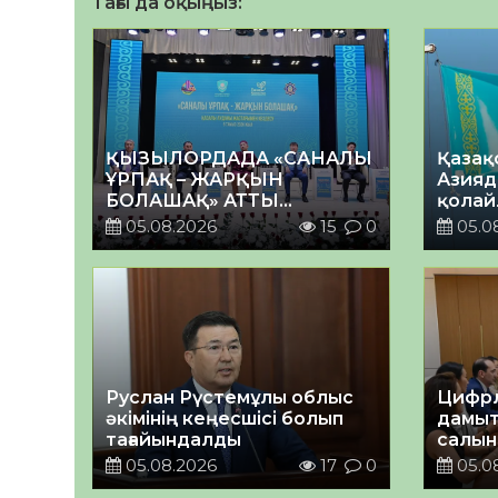
Тағы да оқыңыз:
ҚЫЗЫЛОРДАДА «САНАЛЫ
Қазақ
ҰРПАҚ – ЖАРҚЫН
Азияд
БОЛАШАҚ» АТТЫ
қолай
КЕҢЕЙТІЛГЕН МӘЖІЛІС
05.08.2026
15
0
05.0
ӨТТІ
Руслан Рүстемұлы облыс
Цифрл
әкімінің кеңесшісі болып
дамыт
тағайындалды
салын
ортал
05.08.2026
17
0
05.0
талқы