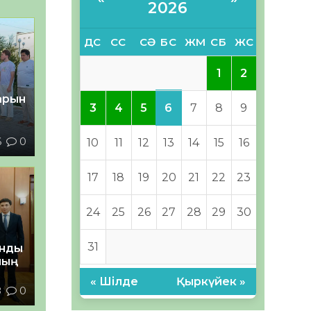
2026
ДС
СС
СӘ
БС
ЖМ
СБ
ЖС
1
2
тарын
6
3
4
5
7
8
9
6
0
10
11
12
13
14
15
16
17
18
19
20
21
22
23
24
25
26
27
28
29
30
31
анды
ның
« Шілде
Қыркүйек »
8
0