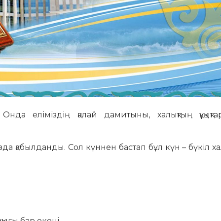
Онда еліміздің қалай дамитыны, халықтың құқықт
да қабылданды. Сол күннен бастап бұл күн – бүкіл ха
ұқығы бар екені,