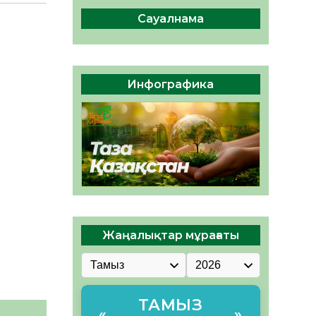
04.08.2026
47
0
Сауалнама
Құрылтай: Қызылордада
1344 комиссия мүшесінің
білімі жетілдіріледі
04.08.2026
38
0
Инфографика
ҚҰРЫЛТАЙ САЙЛАУЫ – ЕЛ
БІРЛІГІ МЕН АЗАМАТТЫҚ
ЖАУАПКЕРШІЛІКТІҢ
КӨРІНІСІ
04.08.2026
49
0
Жаңалықтар мұрағаты
ТАМЫЗ
«
»