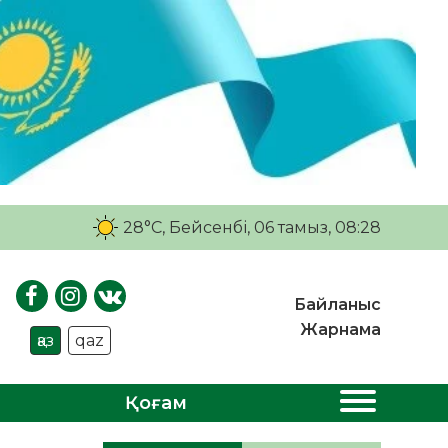
28°C
, Бейсенбі, 06 тамыз, 08:28
Байланыс
Жарнама
қаз
qaz
Қоғам