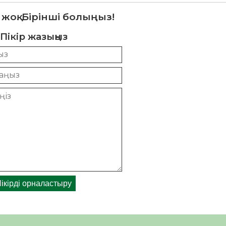
 жоқ. Бірінші болыңыз!
Пікір жазыңыз