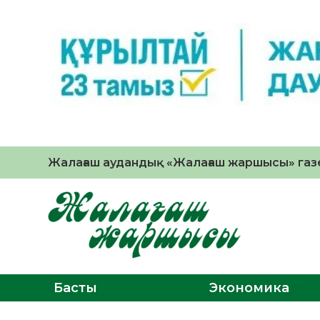
Жалағаш аудандық «Жалағаш жаршысы» газе
Басты
Экономика