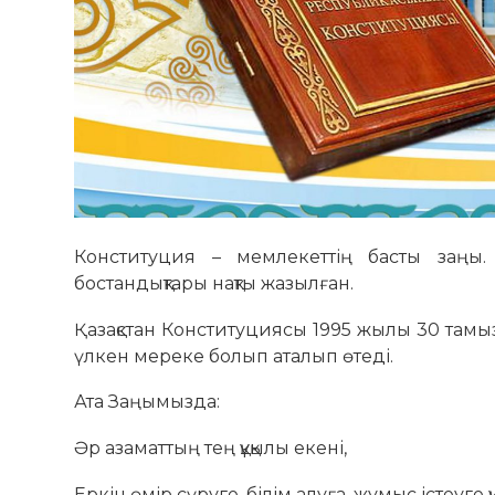
Конституция – мемлекеттің басты заңы. 
бостандықтары нақты жазылған.
Қазақстан Конституциясы 1995 жылы 30 тамыз
үлкен мереке болып аталып өтеді.
Ата Заңымызда:
Әр азаматтың тең құқылы екені,
Еркін өмір сүруге, білім алуға, жұмыс істеуге қ