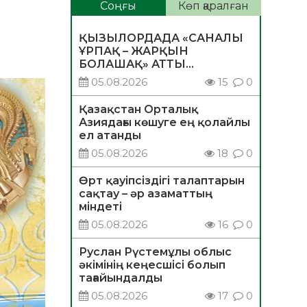
Соңғы
Көп қаралған
ҚЫЗЫЛОРДАДА «САНАЛЫ
ҰРПАҚ – ЖАРҚЫН
БОЛАШАҚ» АТТЫ
КЕҢЕЙТІЛГЕН МӘЖІЛІС
05.08.2026
15
0
ӨТТІ
Қазақстан Орталық
Азиядағы көшуге ең қолайлы
ел атанды
05.08.2026
18
0
Өрт қауіпсіздігі талаптарын
сақтау – әр азаматтың
міндеті
05.08.2026
16
0
Руслан Рүстемұлы облыс
әкімінің кеңесшісі болып
тағайындалды
05.08.2026
17
0