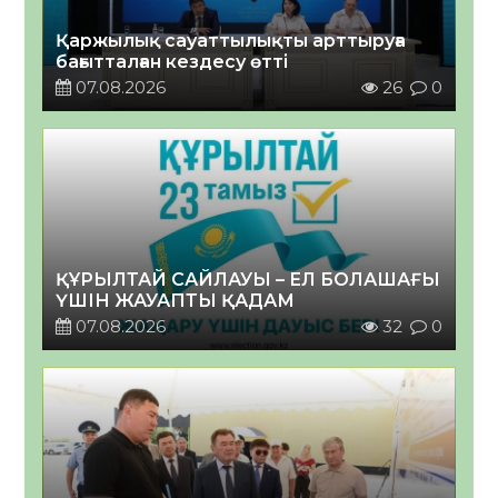
Қаржылық сауаттылықты арттыруға
бағытталған кездесу өтті
07.08.2026
26
0
ҚҰРЫЛТАЙ САЙЛАУЫ – ЕЛ БОЛАШАҒЫ
ҮШІН ЖАУАПТЫ ҚАДАМ
07.08.2026
32
0