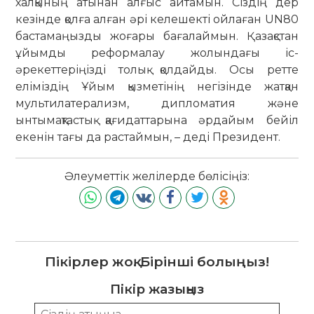
халқының атынан алғыс айтамын. Сіздің дер
кезінде қолға алған әрі келешекті ойлаған UN80
бастамаңызды жоғары бағалаймын. Қазақстан
ұйымды реформалау жолындағы іс-
әрекеттеріңізді толық қолдайды. Осы ретте
еліміздің Ұйым қызметінің негізінде жатқан
мультилатерализм, дипломатия және
ынтымақтастық қағидаттарына әрдайым бейіл
екенін тағы да растаймын, – деді Президент.
Әлеуметтік желілерде бөлісіңіз:
Пікірлер жоқ. Бірінші болыңыз!
Пікір жазыңыз