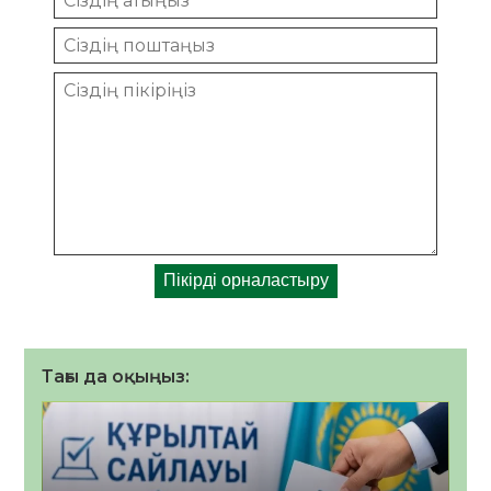
Тағы да оқыңыз: