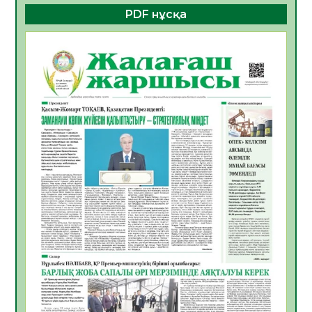
PDF нұсқа
ҚҰРЫЛТАЙ САЙЛАУЫ – БОЛАШАҚҚА
БАСТАР ЖАУАПТЫ ТАҢДАУ
06.08.2026
39
0
Инфекциялық ауруларға қарсы иммундау
жұмыстарының тиімділігі
06.08.2026
41
0
Көкжөтел ауруы туралы
06.08.2026
37
0
АПВ вакцинасы туралы мәлімет
06.08.2026
37
0
Open Air: Қызылорда облысы полиция
департаменті 20 мыңнан астам
көрерменнің қауіпсіздігін қамтамасыз етті
06.08.2026
49
0
ҚЫЗЫЛОРДАДА «САНАЛЫ ҰРПАҚ –