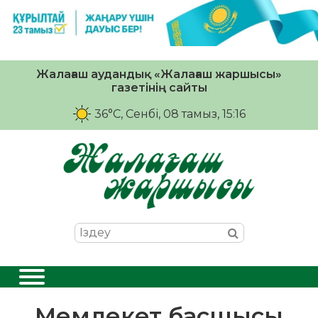
Жалағаш аудандық «Жалағаш жаршысы»
газетінің сайты
36°C
, Сенбі, 08 тамыз, 15:16
Мемлекет басшысы