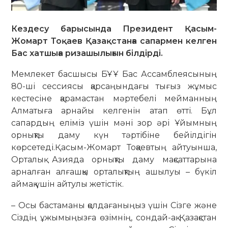
Кездесу барысында Президент Қасым-
Жомарт Тоқаев Қазақстанға сапармен келген
Бас хатшыға ризашылығын білдірді.
Мемлекет басшысы БҰҰ Бас Ассамблеясының
80-ші сессиясы қарсаңындағы тығыз жұмыс
кестесіне қарамастан мәртебелі мейманның
Алматыға арнайы келгенін атап өтті. Бұл
сапардың еліміз үшін мәні зор әрі Ұйымның
орнықты даму күн тәртібіне бейілдігін
көрсетеді.Қасым-Жомарт Тоқаевтың айтуынша,
Орталық Азияда орнықты даму мақсаттарына
арналған алғашқы орталықтың ашылуы – бүкіл
аймақ үшін айтулы жетістік.
– Осы бастаманы қолдағаныңыз үшін Сізге және
Сіздің ұжымыңызға өзімнің, сондай-ақ Қазақстан