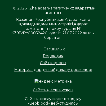
© 2026 . Zhalagash-zharshysy.kz ақпараттық
агенттігі.
Қазақстан Республикасы Ақпарат және
Қоғамдық даму министрлігі,Ақпарат
комитетінің тіркеу туралы №
KZ91VPY00052420 куәлігі 21.07.2022 жылы
берілген
Басшылық
Редакция
Сайт картасы
Материалдарды пайдалану ережелері
Сайттың ескі нұсқасы
Сайтты жасау және техқолдау
«Beoblood» веб-студиясы