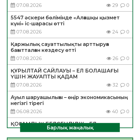
07.08.2026
29
0
5547 әскери бөлімінде «Алғашқы қызмет
күні» іс-шарасы өтті
07.08.2026
24
0
Қаржылық сауаттылықты арттыруға
бағытталған кездесу өтті
07.08.2026
26
0
ҚҰРЫЛТАЙ САЙЛАУЫ – ЕЛ БОЛАШАҒЫ
ҮШІН ЖАУАПТЫ ҚАДАМ
07.08.2026
32
0
Ауыл шаруашылығы – өңір экономикасының
негізгі тірегі
06.08.2026
40
0
ҚОҒАМДЫҚ БЕЛСЕНДІЛІК – ЕЛ
Барлық жаңалық
ДАМУЫНЫҢ НЕГІЗІ
06.08.2026
37
0