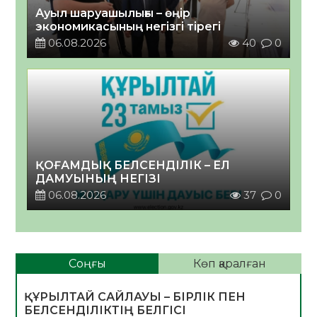
Ауыл шаруашылығы – өңір
экономикасының негізгі тірегі
06.08.2026
40
0
ҚОҒАМДЫҚ БЕЛСЕНДІЛІК – ЕЛ
ДАМУЫНЫҢ НЕГІЗІ
06.08.2026
37
0
Соңғы
Көп қаралған
ҚҰРЫЛТАЙ САЙЛАУЫ – БІРЛІК ПЕН
БЕЛСЕНДІЛІКТІҢ БЕЛГІСІ