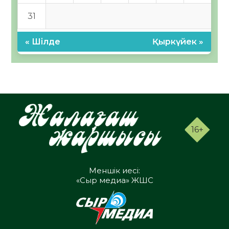
31
« Шілде
Қыркүйек »
16+
Меншік иесі:
«Сыр медиа» ЖШС