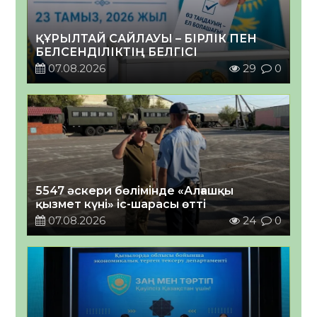
ҚҰРЫЛТАЙ САЙЛАУЫ – БІРЛІК ПЕН
БЕЛСЕНДІЛІКТІҢ БЕЛГІСІ
07.08.2026
29
0
5547 әскери бөлімінде «Алғашқы
қызмет күні» іс-шарасы өтті
07.08.2026
24
0