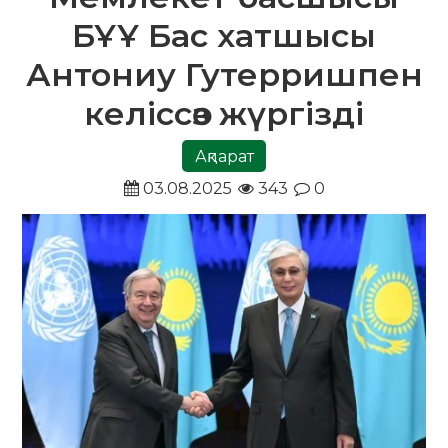
БҰҰ Бас хатшысы
Антониу Гутерришпен
келіссөз жүргізді
Ақпарат
03.08.2025
343
0