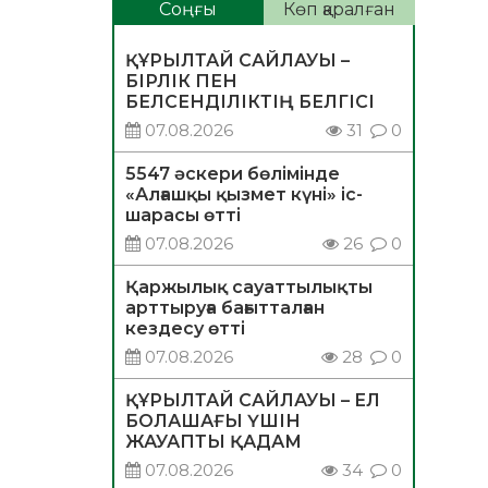
Соңғы
Көп қаралған
ҚҰРЫЛТАЙ САЙЛАУЫ –
БІРЛІК ПЕН
БЕЛСЕНДІЛІКТІҢ БЕЛГІСІ
07.08.2026
31
0
5547 әскери бөлімінде
«Алғашқы қызмет күні» іс-
шарасы өтті
07.08.2026
26
0
Қаржылық сауаттылықты
арттыруға бағытталған
кездесу өтті
07.08.2026
28
0
ҚҰРЫЛТАЙ САЙЛАУЫ – ЕЛ
БОЛАШАҒЫ ҮШІН
ЖАУАПТЫ ҚАДАМ
07.08.2026
34
0