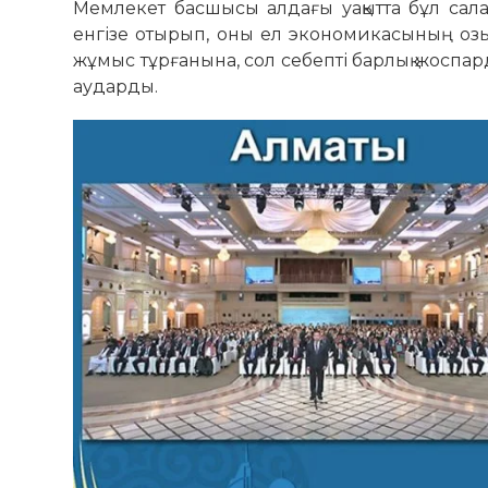
Мемлекет басшысы алдағы уақытта бұл са
енгізе отырып, оны ел экономикасының озық
жұмыс тұрғанына, сол себепті барлық жоспар
аударды.