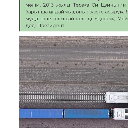
мәлім, 2013 жылы Төраға Си Цзиньпин 
барынша қолдаймыз, оны жүзеге асыруға б
мүддесіне толық сай келеді. «Достық – Мо
деді Президент.