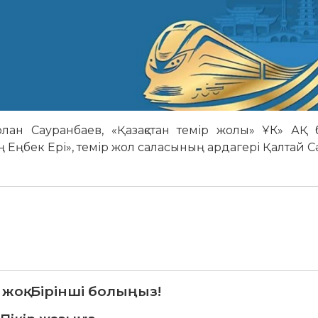
рлан Сауранбаев, «Қазақстан темір жолы» ҰК» АҚ б
ң Еңбек Ері», темір жол саласының ардагері Қалтай 
 жоқ. Бірінші болыңыз!