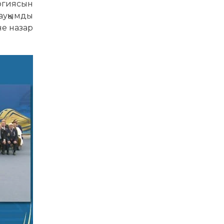
огиясын
 ауқымды
не назар