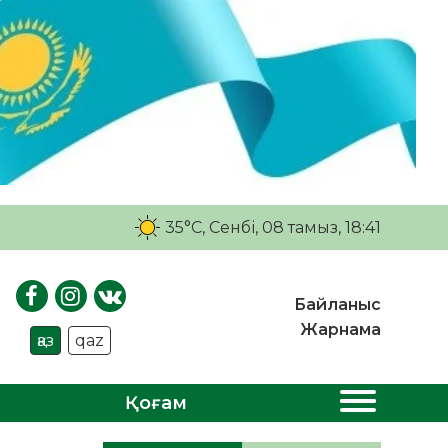
35°C
, Сенбі, 08 тамыз, 18:41
Байланыс
Жарнама
қаз
qaz
Қоғам