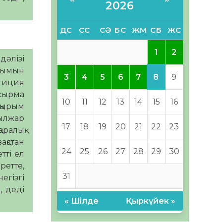
2026
ДС
СС
СӘ
БС
ЖМ
СБ
ЖС
1
2
дәлізі
ылымын
8
3
4
5
6
7
9
стиция
псырма
10
11
12
13
14
15
16
ақырым
ылжар
17
18
19
20
21
22
23
аралық
ақстан
24
25
26
27
28
29
30
тті ел
ретте,
31
егізгі
, деді
« Шілде
Қыркүйек »