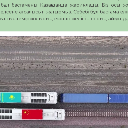
бұл бастаманы Қазақстанда жариялады. Біз осы ж
елсене атсалысып жатырмыз. Себебі бұл бастама елі
йынты» теміржолының екінші желісі – соның айқын дә