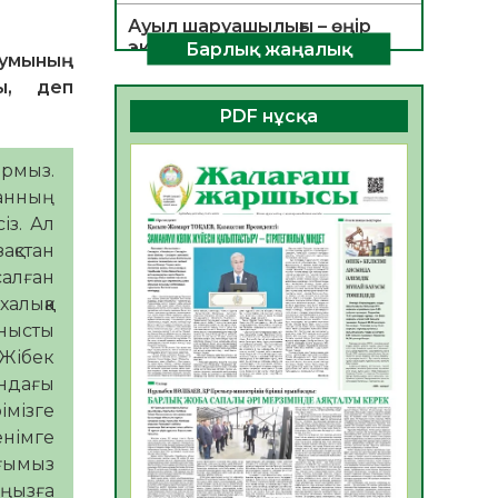
Ауыл шаруашылығы – өңір
экономикасының негізгі
Барлық жаңалық
умының
тірегі
ы, деп
06.08.2026
42
0
PDF нұсқа
ҚОҒАМДЫҚ БЕЛСЕНДІЛІК –
ЕЛ ДАМУЫНЫҢ НЕГІЗІ
ырмыз.
06.08.2026
39
0
танның
із. Ал
ҚҰРЫЛТАЙ САЙЛАУЫ –
ақстан
БОЛАШАҚҚА БАСТАР
алған
ЖАУАПТЫ ТАҢДАУ
алыққа
06.08.2026
41
0
нысты
Инфекциялық ауруларға
 Жібек
қарсы иммундау
ындағы
жұмыстарының тиімділігі
імізге
06.08.2026
44
0
німге
ығымыз
Көкжөтел ауруы туралы
аңызға
06.08.2026
39
0