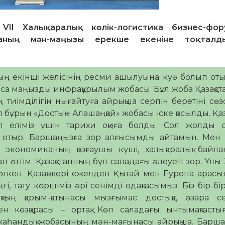
II Халықаралық көлік-логистика бизнес-фор
араның мән-маңызы ерекше екеніне тоқталд
ың екінші желісінің ресми ашылуына куә болып от
аса маңызды инфрақұрылым жобасы. Бұл жоба Қазақс
тиімділігін нығайтуға айрықша серпін беретіні сөзс
бұрын «Достық – Алашаңқай» жобасы іске қосылды. Қаз
 еліміз үшін тарихи оқиға болды. Сол жолды с
п отыр. Баршаңызға зор алғысымды айтамын. Мен х
 экономиканың қозғаушы күші, халықаралық байла
п өттім. Қазақстанның бұл саладағы әлеуеті зор. Ұлы
 өткен. Қазақ жері ежелден Қытай мен Еуропа арас
і, тату көршіміз әрі сенімді одақтасымыз. Біз бір-бір
тың қарым-қатынасы мызғымас достыққа, өзара се
ген көзқарасы – ортақ. Көп саладағы ынтымақтаст
» жаһандық жобасының мән-мағынасы айрықша. Барш