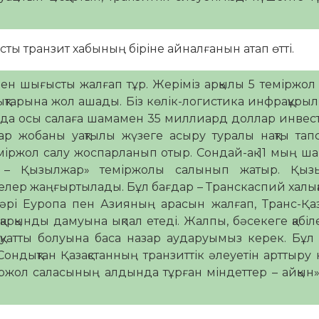
ты транзит хабының біріне айналғанын атап өтті.
с пен шығысты жалғап тұр. Жеріміз арқылы 5 теміржол 
арықтарына жол ашады. Біз көлік-логистика инфрақұр
ылда осы салаға шамамен 35 миллиард доллар инве
тар жобаны уақтылы жүзеге асыру туралы нақты та
міржол салу жоспарланып отыр. Сондай-ақ 11 мың ш
ы – Қызылжар» теміржолы салынып жатыр. Қыз
келер жаңғыртылады. Бұл бағдар – Транскаспий халық
әрі Еуропа пен Азияның арасын жалғап, Транс-Қаз
арқынды дамуына ықпал етеді. Жалпы, бәсекеге қабіле
атты болуына баса назар аударуымыз керек. Бұл 
ндықтан Қазақстанның транзиттік әлеуетін арттыру н
іржол саласының алдында тұрған міндеттер – айқын»