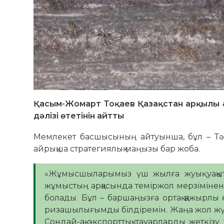
Қасым-Жомарт Тоқаев Қазақстан арқылы ә
дәлізі өтетінін айтты
Мемлекет басшысының айтуынша, бұл – Тәуел
айрықша стратегиялық маңызы бар жоба.
«Жұмысшыларымыз үш жылға жуық уақыт 
жұмыстың арқасында теміржол мерзімінен 
болады. Бұл – баршаңызға ортақ қажырлы е
ризашылығымды білдіремін. Жаңа жол жүк
Сондай-ақ экспорттық тауарларды жеткізу у