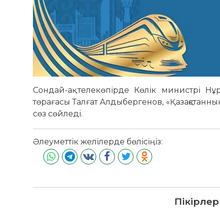
Сондай-ақ телекөпірде Көлік министрі Нұ
төрағасы Талғат Алдыбергенов, «Қазақстанны
сөз сөйледі.
Әлеуметтік желілерде бөлісіңіз:
Пікірлер