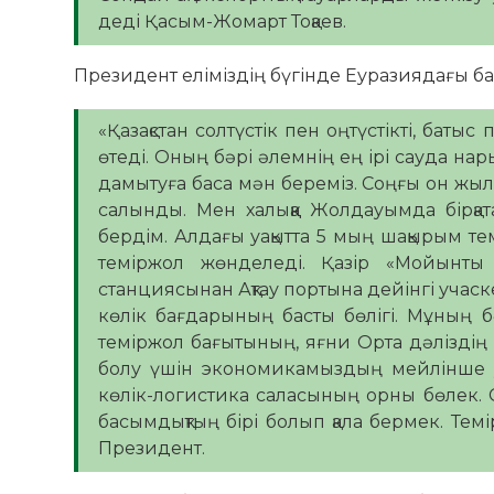
деді Қасым-Жомарт Тоқаев.
Президент еліміздің бүгінде Еуразиядағы бас
«Қазақстан солтүстік пен оңтүстікті, баты
өтеді. Оның бәрі әлемнің ең ірі сауда н
дамытуға баса мән береміз. Соңғы он ж
салынды. Мен халыққа Жолдауымда бірқа
бердім. Алдағы уақытта 5 мың шақырым те
теміржол жөнделеді. Қазір «Мойынт
станциясынан Ақтау портына дейінгі учас
көлік бағдарының басты бөлігі. Мұның б
теміржол бағытының, яғни Орта дәліздің қ
болу үшін экономикамыздың мейлінше қу
көлік-логистика саласының орны бөлек. Со
басымдықтың бірі болып қала бермек. Тем
Президент.