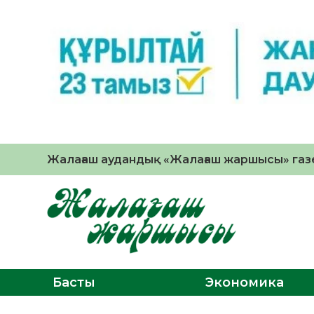
Жалағаш аудандық «Жалағаш жаршысы» газе
Басты
Экономика