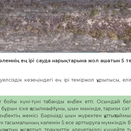
лемнің ең ірі сауда нарықтарына жол ашатын 5 т
сіздік кезеңіндегі ең ірі теміржол құрылысы, елі
бойы күні-түні табанды еңбек етті. Осындай бел
бұрын іске қосылмақ. Мұны, шын мәнінде, тарихи сәт
ңбектің жемісі. Бәріңізді шын жүректен құттықтаймы
 тасымалының көлемін 5 есе арттыруға мүмкіндік б
ақытын қысқартып, транзиттік әлеуетімізді күшейте тү