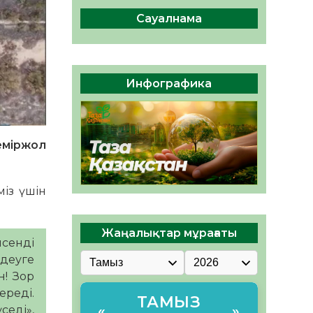
сақтау – әр азаматтың
міндеті
Сауалнама
05.08.2026
55
0
Руслан Рүстемұлы облыс
әкімінің кеңесшісі болып
Инфографика
тағайындалды
05.08.2026
50
0
еміржол
міз үшін
Жаңалықтар мұрағаты
сенді
 деуге
н! Зор
ереді.
ТАМЫЗ
седі»,
«
»