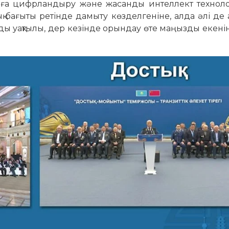
лаға цифрландыру және жасанды интеллект технол
 бағыты ретінде дамыту көзделгеніне, алда әлі де
ды уақтылы, дер кезінде орындау өте маңызды екені