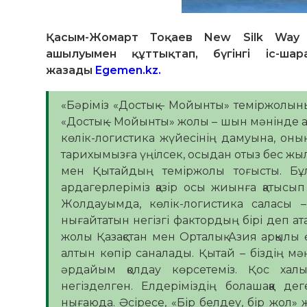
Қасым-Жомарт Тоқаев New Silk Way V
ашылуымен құттықтап, бүгінгі іс-ш
жазады
Egemen.kz.
«Бәріміз «Достық – Мойынты» теміржолын
«Достық – Мойынты» жолы – шын мәнінде 
көлік-логистика жүйесінің дамуына, оның 
тарихымызға үңілсек, осыдан отыз бес жыл 
мен Қытайдың теміржолы тоғысты. Бұл
ардагерлеріміз қазір осы жиынға қатысы
Жолдауымда, көлік-логистика саласы –
нығайтатын негізгі фактордың бірі деп ата
жолы Қазақстан мен Орталық Азия арқылы
алтын көпір саналады. Қытай – біздің мәңг
әрдайым қолдау көрсетеміз. Қос халық
негізделген. Елдеріміздің болашаққа де
нығаюда. Әсіресе, «Бір белдеу, бір жол