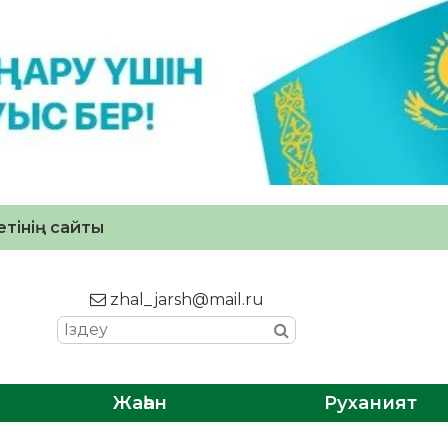
тінің сайты
zhal_jarsh@mail.ru
Жаһан
Руханият