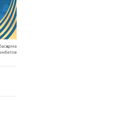
асқарма
Сәмбетов