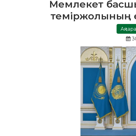
Мемлекет басшы
теміржолының ек
Ақпара
3