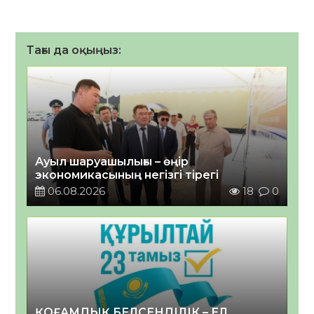
Тағы да оқыңыз:
Ауыл шаруашылығы – өңір
экономикасының негізгі тірегі
06.08.2026
18
0
ҚОҒАМДЫҚ БЕЛСЕНДІЛІК – ЕЛ