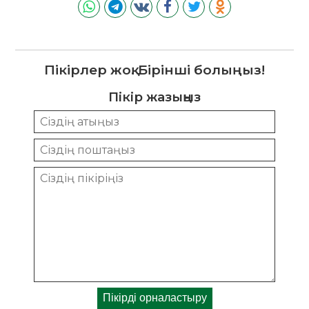
Пікірлер жоқ. Бірінші болыңыз!
Пікір жазыңыз