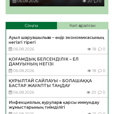
06.08.2026
20
0
Соңғы
Көп қаралған
Ауыл шаруашылығы – өңір экономикасының
негізгі тірегі
06.08.2026
18
0
ҚОҒАМДЫҚ БЕЛСЕНДІЛІК – ЕЛ
ДАМУЫНЫҢ НЕГІЗІ
06.08.2026
18
0
ҚҰРЫЛТАЙ САЙЛАУЫ – БОЛАШАҚҚА
БАСТАР ЖАУАПТЫ ТАҢДАУ
06.08.2026
20
0
Инфекциялық ауруларға қарсы иммундау
жұмыстарының тиімділігі
06.08.2026
21
0