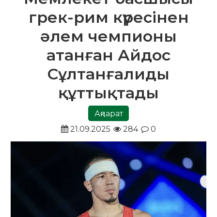
грек-рим күресінен
әлем чемпионы
атанған Айдос
Сұлтанғалиды
құттықтады
Ақпарат
21.09.2025
284
0