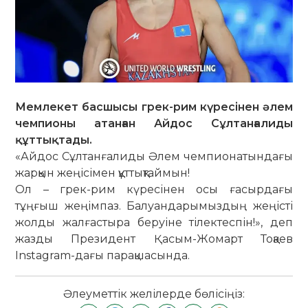
Мемлекет басшысы грек-рим күресінен әлем
чемпионы атанған Айдос Сұлтанғалиды
құттықтады.
«Айдос Сұлтанғалиды Әлем чемпионатындағы
жарқын жеңісімен құттықтаймын!
Ол – грек-рим күресінен осы ғасырдағы
тұңғыш жеңімпаз. Балуандарымыздың жеңісті
жолды жалғастыра беруіне тілектеспін!», деп
жазды Президент Қасым-Жомарт Тоқаев
Instagram-дағы парақшасында.
Әлеуметтік желілерде бөлісіңіз: