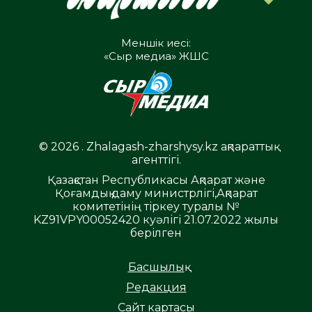
Меншік иесі:
«Сыр медиа» ЖШС
© 2026 . Zhalagash-zharshysy.kz ақпараттық
агенттігі.
Қазақстан Республикасы Ақпарат және
Қоғамдық даму министрлігі,Ақпарат
комитетінің тіркеу туралы №
KZ91VPY00052420 куәлігі 21.07.2022 жылы
берілген
Басшылық
Редакция
Сайт картасы