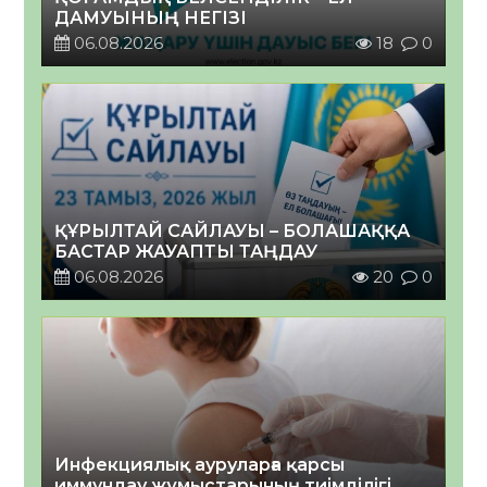
ДАМУЫНЫҢ НЕГІЗІ
06.08.2026
18
0
ҚҰРЫЛТАЙ САЙЛАУЫ – БОЛАШАҚҚА
БАСТАР ЖАУАПТЫ ТАҢДАУ
06.08.2026
20
0
Инфекциялық ауруларға қарсы
иммундау жұмыстарының тиімділігі