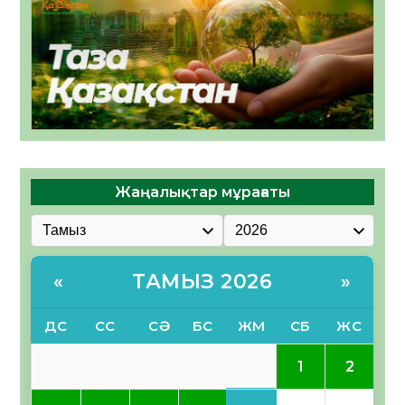
Жаңалықтар мұрағаты
ТАМЫЗ 2026
«
»
ДС
СС
СӘ
БС
ЖМ
СБ
ЖС
1
2