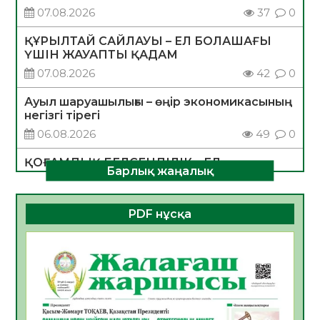
07.08.2026
37
0
ҚҰРЫЛТАЙ САЙЛАУЫ – ЕЛ БОЛАШАҒЫ
ҮШІН ЖАУАПТЫ ҚАДАМ
07.08.2026
42
0
Ауыл шаруашылығы – өңір экономикасының
негізгі тірегі
06.08.2026
49
0
ҚОҒАМДЫҚ БЕЛСЕНДІЛІК – ЕЛ
Барлық жаңалық
ДАМУЫНЫҢ НЕГІЗІ
06.08.2026
47
0
PDF нұсқа
ҚҰРЫЛТАЙ САЙЛАУЫ – БОЛАШАҚҚА
БАСТАР ЖАУАПТЫ ТАҢДАУ
06.08.2026
49
0
Инфекциялық ауруларға қарсы иммундау
жұмыстарының тиімділігі
06.08.2026
51
0