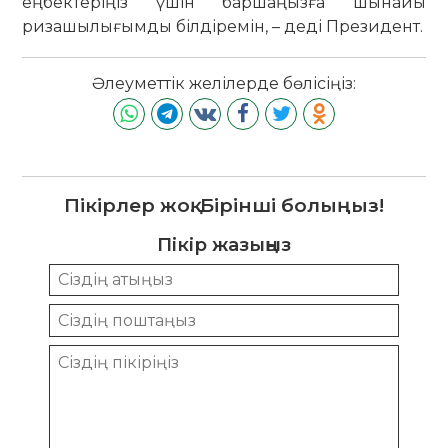
еңбектеріңіз үшін баршаңызға шынайы
ризашылығымды білдіремін, – деді Президент.
Әлеуметтік желілерде бөлісіңіз:
Пікірлер жоқ. Бірінші болыңыз!
Пікір жазыңыз