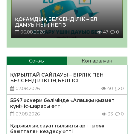
ҚОҒАМДЫҚ БЕЛСЕНДІЛІК – ЕЛ
ДАМУЫНЫҢ НЕГІЗІ
06.08.2026
47
0
Соңғы
Көп қаралған
ҚҰРЫЛТАЙ САЙЛАУЫ – БІРЛІК ПЕН
БЕЛСЕНДІЛІКТІҢ БЕЛГІСІ
07.08.2026
40
0
5547 әскери бөлімінде «Алғашқы қызмет
күні» іс-шарасы өтті
07.08.2026
33
0
Қаржылық сауаттылықты арттыруға
бағытталған кездесу өтті