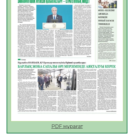
Көкжөтел ауруы туралы
06.08.2026
49
0
АПВ вакцинасы туралы мәлімет
06.08.2026
47
0
Open Air: Қызылорда облысы полиция
департаменті 20 мыңнан астам
көрерменнің қауіпсіздігін қамтамасыз етті
06.08.2026
60
0
ҚЫЗЫЛОРДАДА «САНАЛЫ ҰРПАҚ –
ЖАРҚЫН БОЛАШАҚ» АТТЫ КЕҢЕЙТІЛГЕН
МӘЖІЛІС ӨТТІ
05.08.2026
61
0
Қазақстан Орталық Азиядағы көшуге ең
қолайлы ел атанды
05.08.2026
62
0
PDF мұрағат