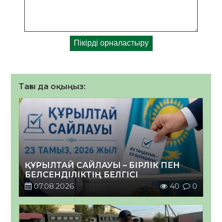
Тағы да оқыңыз:
ҚҰРЫЛТАЙ САЙЛАУЫ – БІРЛІК ПЕН
БЕЛСЕНДІЛІКТІҢ БЕЛГІСІ
07.08.2026
40
0