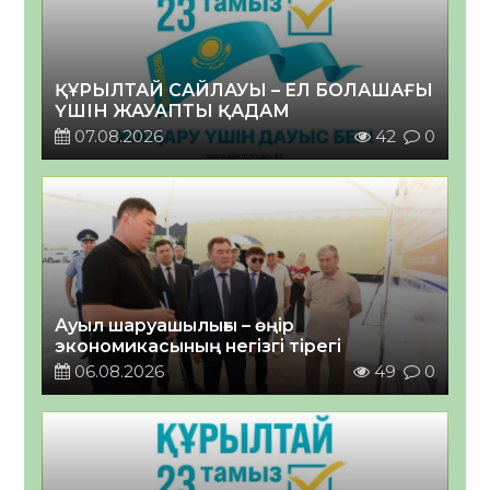
ҚҰРЫЛТАЙ САЙЛАУЫ – ЕЛ БОЛАШАҒЫ
ҮШІН ЖАУАПТЫ ҚАДАМ
07.08.2026
42
0
Ауыл шаруашылығы – өңір
экономикасының негізгі тірегі
06.08.2026
49
0