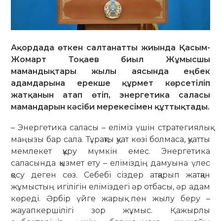
Ақордада өткен салтанатты жиында Қасым-
Жомарт Тоқаев биыл Жұмысшы
мамандықтары жылы аясында еңбек
адамдарына ерекше құрмет көрсетіліп
жатқанын атап өтіп, энергетика саласы
мамандарын кәсіби мерекесімен құттықтады.
– Энергетика саласы – еліміз үшін стратегиялық
маңызы бар сала. Тұрақты қуат көзі болмаса, қуатты
мемлекет құру мүмкін емес. Энергетика
саласында қызмет ету – еліміздің дамуына үлес
қосу деген сөз. Себебі сіздер атқарып жатқан
жұмыстың игілігін еліміздегі әр отбасы, әр адам
көреді. Әрбір үйге жарық пен жылу беру –
жауапкершілігі зор жұмыс. Қажырлы