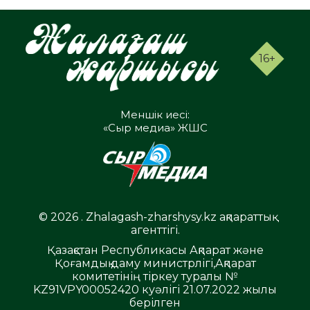
16+
Меншік иесі:
«Сыр медиа» ЖШС
© 2026 . Zhalagash-zharshysy.kz ақпараттық
агенттігі.
Қазақстан Республикасы Ақпарат және
Қоғамдық даму министрлігі,Ақпарат
комитетінің тіркеу туралы №
KZ91VPY00052420 куәлігі 21.07.2022 жылы
берілген