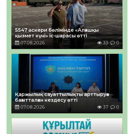
5547 әскери бөлімінде «Алғашқы
қызмет күні» іс-шарасы өтті
07.08.2026
33
0
Қаржылық сауаттылықты арттыруға
бағытталған кездесу өтті
07.08.2026
37
0