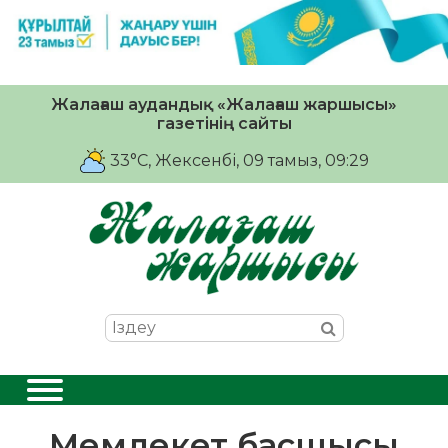
Жалағаш аудандық «Жалағаш жаршысы»
газетінің сайты
33°C
, Жексенбі, 09 тамыз, 09:29
Мемлекет басшысы