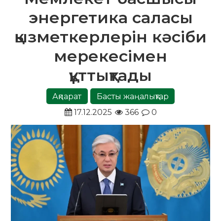
энергетика саласы
қызметкерлерін кәсіби
мерекесімен
құттықтады
Ақпарат
Басты жаңалықтар
17.12.2025
366
0