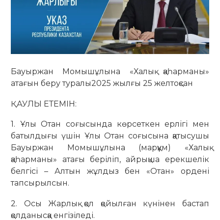
Бауыржан Момышұлына «Халық қаһарманы»
атағын беру туралы2025 жылғы 25 желтоқсан
ҚАУЛЫ ЕТЕМІН:
1. Ұлы Отан соғысында көрсеткен ерлігі мен
батылдығы үшін Ұлы Отан соғысына қатысушы
Бауыржан Момышұлына (марқұм) «Халық
қаһарманы» атағы беріліп, айрықша ерекшелік
белгісі – Алтын жұлдыз бен «Отан» ордені
тапсырылсын.
2. Осы Жарлық қол қойылған күнінен бастап
қолданысқа енгізіледі.