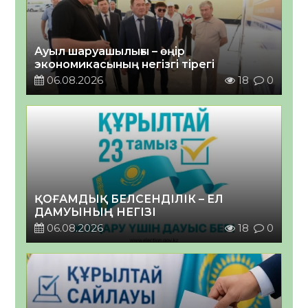
Ауыл шаруашылығы – өңір
экономикасының негізгі тірегі
06.08.2026
18
0
ҚОҒАМДЫҚ БЕЛСЕНДІЛІК – ЕЛ
ДАМУЫНЫҢ НЕГІЗІ
06.08.2026
18
0