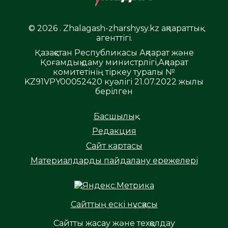
© 2026 . Zhalagash-zharshysy.kz ақпараттық
агенттігі.
Қазақстан Республикасы Ақпарат және
Қоғамдық даму министрлігі,Ақпарат
комитетінің тіркеу туралы №
KZ91VPY00052420 куәлігі 21.07.2022 жылы
берілген
Басшылық
Редакция
Сайт картасы
Материалдарды пайдалану ережелері
Сайттың ескі нұсқасы
Сайтты жасау және техқолдау