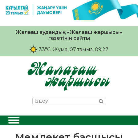
Жалағаш аудандық «Жалағаш жаршысы»
газетінің сайты
33°C
, Жұма, 07 тамыз, 09:27
Мемлекет басшысы