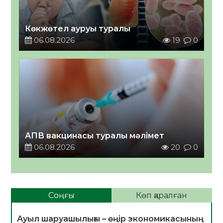
Көкжөтел ауруы туралы
06.08.2026
19
0
АПВ вакцинасы туралы мәлімет
06.08.2026
20
0
Соңғы
Көп қаралған
Ауыл шаруашылығы – өңір экономикасының