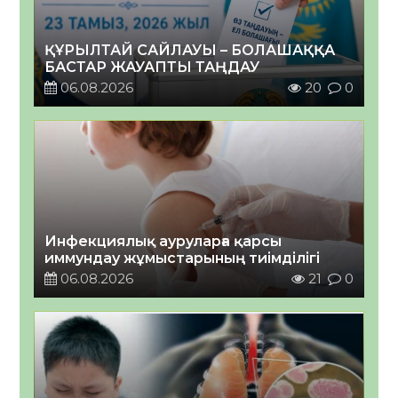
ҚҰРЫЛТАЙ САЙЛАУЫ – БОЛАШАҚҚА
БАСТАР ЖАУАПТЫ ТАҢДАУ
06.08.2026
20
0
Инфекциялық ауруларға қарсы
иммундау жұмыстарының тиімділігі
06.08.2026
21
0