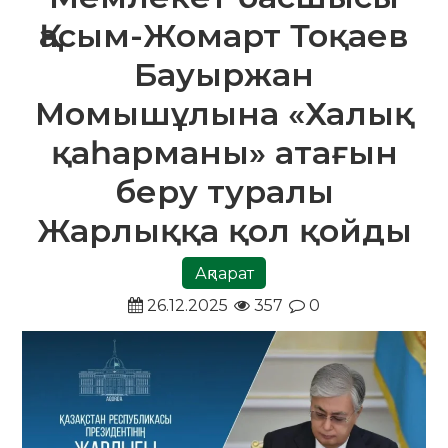
Қасым-Жомарт Тоқаев
Бауыржан
Момышұлына «Халық
қаһарманы» атағын
беру туралы
Жарлыққа қол қойды
Ақпарат
26.12.2025
357
0