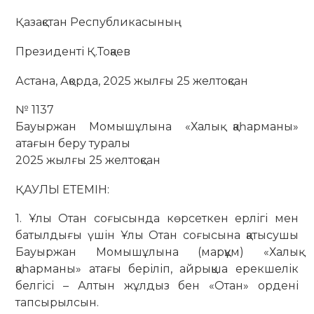
Қазақстан Республикасының
Президенті Қ.Тоқаев
Астана, Ақорда, 2025 жылғы 25 желтоқсан
№ 1137
Бауыржан Момышұлына «Халық қаһарманы»
атағын беру туралы
2025 жылғы 25 желтоқсан
ҚАУЛЫ ЕТЕМІН:
1. Ұлы Отан соғысында көрсеткен ерлігі мен
батылдығы үшін Ұлы Отан соғысына қатысушы
Бауыржан Момышұлына (марқұм) «Халық
қаһарманы» атағы беріліп, айрықша ерекшелік
белгісі – Алтын жұлдыз бен «Отан» ордені
тапсырылсын.