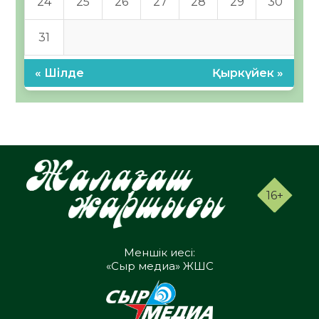
24
25
26
27
28
29
30
31
« Шілде
Қыркүйек »
16+
Меншік иесі:
«Сыр медиа» ЖШС