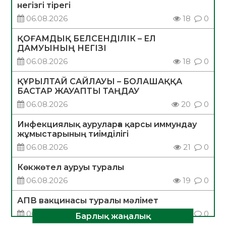
негізгі тірегі
06.08.2026
18
0
ҚОҒАМДЫҚ БЕЛСЕНДІЛІК – ЕЛ
ДАМУЫНЫҢ НЕГІЗІ
06.08.2026
18
0
ҚҰРЫЛТАЙ САЙЛАУЫ – БОЛАШАҚҚА
БАСТАР ЖАУАПТЫ ТАҢДАУ
06.08.2026
20
0
Инфекциялық ауруларға қарсы иммундау
жұмыстарының тиімділігі
06.08.2026
21
0
Көкжөтел ауруы туралы
06.08.2026
19
0
АПВ вакцинасы туралы мәлімет
06.08.2026
20
0
Барлық жаңалық