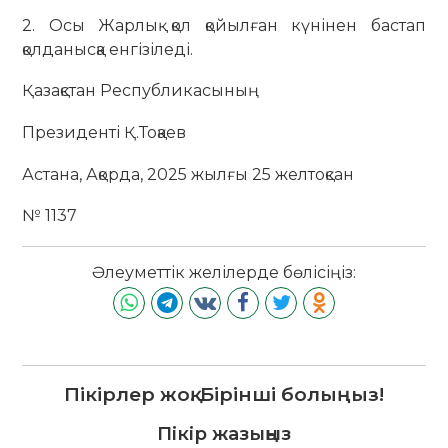
2. Осы Жарлық қол қойылған күнінен бастап
қолданысқа енгізіледі.
Қазақстан Республикасының
Президенті Қ.Тоқаев
Астана, Ақорда, 2025 жылғы 25 желтоқсан
№ 1137
Әлеуметтік желілерде бөлісіңіз:
Пікірлер жоқ. Бірінші болыңыз!
Пікір жазыңыз