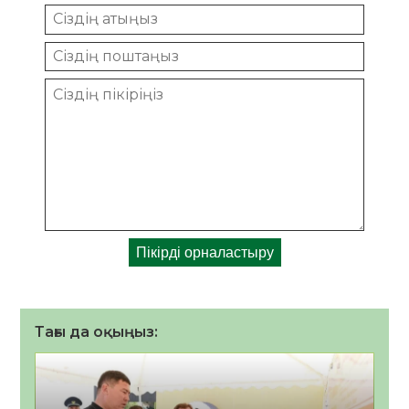
Тағы да оқыңыз: