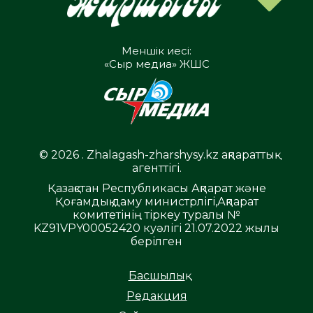
Меншік иесі:
«Сыр медиа» ЖШС
© 2026 . Zhalagash-zharshysy.kz ақпараттық
агенттігі.
Қазақстан Республикасы Ақпарат және
Қоғамдық даму министрлігі,Ақпарат
комитетінің тіркеу туралы №
KZ91VPY00052420 куәлігі 21.07.2022 жылы
берілген
Басшылық
Редакция