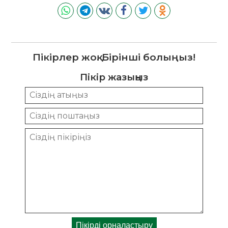
Пікірлер жоқ. Бірінші болыңыз!
Пікір жазыңыз