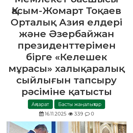
Қасым-Жомарт Тоқаев
Орталық Азия елдері
және Әзербайжан
президенттерімен
бірге «Келешек
мұрасы» халықаралық
сыйлығын тапсыру
рәсіміне қатысты
Ақпарат
Басты жаңалықтар
16.11.2025
339
0