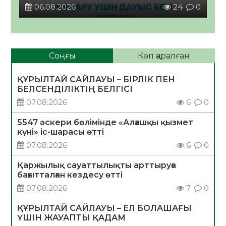
06.08.2026
24
0
Соңғы
Көп қаралған
ҚҰРЫЛТАЙ САЙЛАУЫ – БІРЛІК ПЕН
БЕЛСЕНДІЛІКТІҢ БЕЛГІСІ
07.08.2026
6
0
5547 әскери бөлімінде «Алғашқы қызмет
күні» іс-шарасы өтті
07.08.2026
6
0
Қаржылық сауаттылықты арттыруға
бағытталған кездесу өтті
07.08.2026
7
0
ҚҰРЫЛТАЙ САЙЛАУЫ – ЕЛ БОЛАШАҒЫ
ҮШІН ЖАУАПТЫ ҚАДАМ