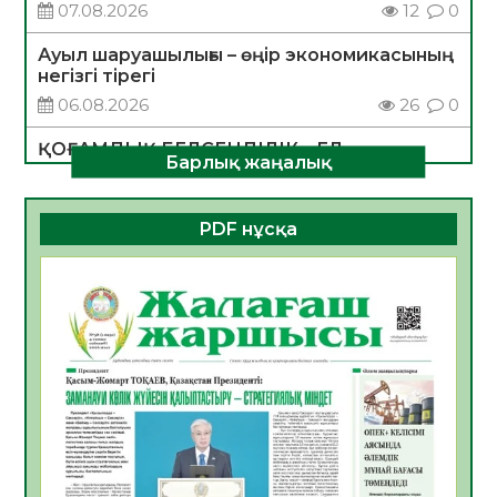
07.08.2026
12
0
Ауыл шаруашылығы – өңір экономикасының
негізгі тірегі
06.08.2026
26
0
ҚОҒАМДЫҚ БЕЛСЕНДІЛІК – ЕЛ
Барлық жаңалық
ДАМУЫНЫҢ НЕГІЗІ
06.08.2026
24
0
PDF нұсқа
ҚҰРЫЛТАЙ САЙЛАУЫ – БОЛАШАҚҚА
БАСТАР ЖАУАПТЫ ТАҢДАУ
06.08.2026
27
0
Инфекциялық ауруларға қарсы иммундау
жұмыстарының тиімділігі
06.08.2026
28
0
Көкжөтел ауруы туралы
06.08.2026
25
0