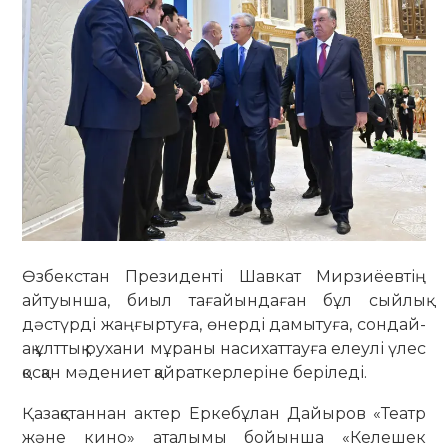
Өзбекстан Президенті Шавкат Мирзиёевтің
айтуынша, биыл тағайындаған бұл сыйлық
дәстүрді жаңғыртуға, өнерді дамытуға, сондай-
ақ ұлттық рухани мұраны насихаттауға елеулі үлес
қосқан мәдениет қайраткерлеріне беріледі.
Қазақстаннан актер Еркебұлан Дайыров «Театр
және кино» аталымы бойынша «Келешек