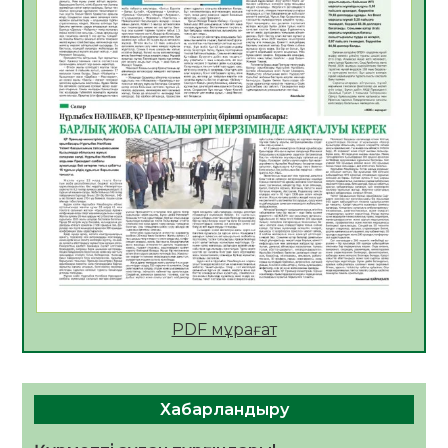
АПВ вакцинасы туралы мәлімет
06.08.2026
26
0
Open Air: Қызылорда облысы полиция
департаменті 20 мыңнан астам
көрерменнің қауіпсіздігін қамтамасыз етті
06.08.2026
38
0
ҚЫЗЫЛОРДАДА «САНАЛЫ ҰРПАҚ –
ЖАРҚЫН БОЛАШАҚ» АТТЫ КЕҢЕЙТІЛГЕН
МӘЖІЛІС ӨТТІ
05.08.2026
38
0
Қазақстан Орталық Азиядағы көшуге ең
қолайлы ел атанды
05.08.2026
39
0
PDF мұрағат
Өрт қауіпсіздігі талаптарын сақтау – әр
азаматтың міндеті
Хабарландыру
05.08.2026
39
0