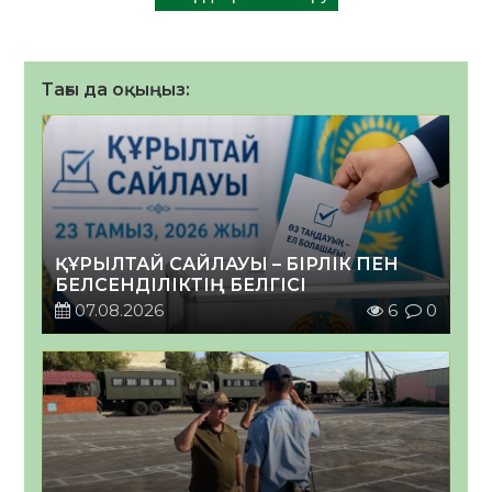
Тағы да оқыңыз:
ҚҰРЫЛТАЙ САЙЛАУЫ – БІРЛІК ПЕН
БЕЛСЕНДІЛІКТІҢ БЕЛГІСІ
07.08.2026
6
0