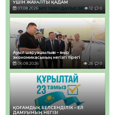
ҮШІН ЖАУАПТЫ ҚАДАМ
07.08.2026
12
0
Ауыл шаруашылығы – өңір
экономикасының негізгі тірегі
06.08.2026
26
0
ҚОҒАМДЫҚ БЕЛСЕНДІЛІК – ЕЛ
ДАМУЫНЫҢ НЕГІЗІ