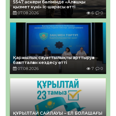
5547 әскери бөлімінде «Алғашқы
қызмет күні» іс-шарасы өтті
07.08.2026
6
0
Қаржылық сауаттылықты арттыруға
бағытталған кездесу өтті
07.08.2026
7
0
ҚҰРЫЛТАЙ САЙЛАУЫ – ЕЛ БОЛАШАҒЫ