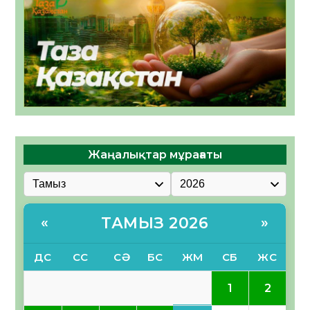
Жаңалықтар мұрағаты
ТАМЫЗ 2026
«
»
ДС
СС
СӘ
БС
ЖМ
СБ
ЖС
1
2