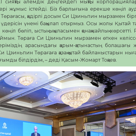
I сияқты әлемдік деңгейдегі мықты корпорацияла
дері жұмыс істейді. Біз барлығына ерекше көңіл а
Төрағасы, қадірлі досым Си Цзиньпин мырзамен бір
ту үдерісін үнемі бақылап отырмыз. Осы жолы Қытай 
көңіл бөліп, ыстық ықыласымен қонақжайлық көрсетті.
наймын. Төраға Си Цзиньпин мырзамен өткен келіс
ріміздің арасындағы қарым-қатынастың болашағы 
Си Цзиньпин Төрағаға қазақ-қытай байланыстарын нығ
ымды білдірдім, – деді Қасым-Жомарт Тоқаев.