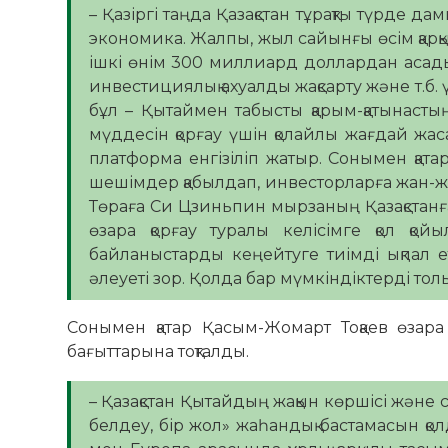
– Қазіргі таңда Қазақстан тұрақты түрде д
экономика. Жалпы, жыл сайынғы өсім қар
ішкі өнім 300 миллиард доллардан асад
инвестициялық ахуалды жақсарту және т.б.
бұл – Қытаймен табысты қарым-қатынастың 
мүддесін қорғау үшін қолайлы жағдай жас
платформа енгізіліп жатыр. Сонымен қат
шешімдер қабылдап, инвесторларға жан-жа
Төраға Си Цзиньпин мырзаның Қазақста
өзара қорғау туралы келісімге қол қо
байланыстарды кеңейтуге тиімді ықпал ет
әлеуеті зор. Қолда бар мүмкіндіктерді толы
Сонымен қатар Қасым-Жомарт Тоқаев өзара
бағыттарына тоқталды.
– Қазақстан Қытайдың жақын көршісі және 
белдеу, бір жол» жаһандық бастамасын қо