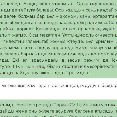
амып келеді. Біздің экономикамыз – Орталық Азиядағы 
қынды деп айтуға болады. Осы жылдың соңына қарай
ы деген болжам бар. Бұл – экономиканы әртарапта
 үшін қабылданған кешенді шаралардың нәтижесі. Сон
айқын көрінісі. Қазақстанда инвесторлардың құқықта
алып жатыр. Осы мақсатпен Ұлттық цифрлық инвести
ар Инвестициялық штаб жұмыс істеуде. Бұл құрылым
қты мемлекеттік қолдау көрсетеді. Биылғы маусым 
нға сапары барысында Инвестицияларды көтермеле
йылды. Екі ел арасындағы визасыз режим де іск
уде. Шын мәнінде, біздің стратегиялық серіктестігі
ққанды пайдалану қажет, – деді Президент.
 ынтымақтастықты одан әрі жандандырудың бірқата
сенімді серіктесі ретінде Төраға Си Цзиньпин ұсынға
лдайды және оны жүзеге асыруға белсене қатысады.