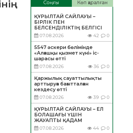
інің
Соңғы
Көп қаралған
ҚҰРЫЛТАЙ САЙЛАУЫ –
БІРЛІК ПЕН
БЕЛСЕНДІЛІКТІҢ БЕЛГІСІ
07.08.2026
42
0
5547 әскери бөлімінде
«Алғашқы қызмет күні» іс-
шарасы өтті
07.08.2026
36
0
Қаржылық сауаттылықты
арттыруға бағытталған
кездесу өтті
07.08.2026
39
0
ҚҰРЫЛТАЙ САЙЛАУЫ – ЕЛ
БОЛАШАҒЫ ҮШІН
ЖАУАПТЫ ҚАДАМ
07.08.2026
44
0