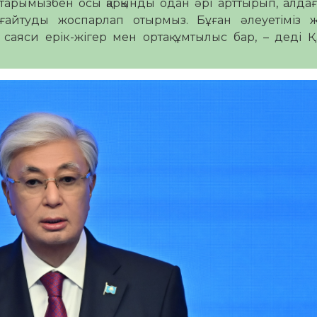
старымызбен осы қарқынды одан әрі арттырып, алда
айтуды жоспарлап отырмыз. Бұған әлеуетіміз же
аяси ерік-жігер мен ортақ ұмтылыс бар, – деді 