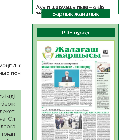
Ауыл шаруашылығы – өңір
экономикасының негізгі
Барлық жаңалық
тірегі
06.08.2026
51
0
PDF нұсқа
ҚОҒАМДЫҚ БЕЛСЕНДІЛІК –
ЕЛ ДАМУЫНЫҢ НЕГІЗІ
06.08.2026
49
0
әңгілік
ҚҰРЫЛТАЙ САЙЛАУЫ –
БОЛАШАҚҚА БАСТАР
аныс пен
ЖАУАПТЫ ТАҢДАУ
06.08.2026
51
0
тиімді
Инфекциялық ауруларға
 берік
қарсы иммундау
жұмыстарының тиімділігі
лекет,
аға Си
06.08.2026
53
0
лларға
Көкжөтел ауруы туралы
тоқтап
06.08.2026
51
0