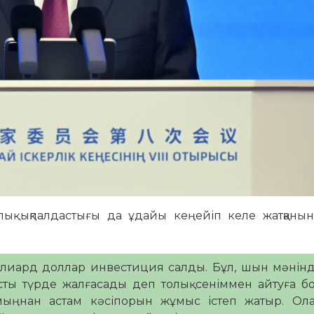
ық ықпалдастығы да ұдайы кеңейіп келе жатқанын
ллиард доллар инвестиция салды. Бұл, шын мәнінд
сты түрде жалғасады деп толық сеніммен айтуға б
 мыңнан астам кәсіпорын жұмыс істеп жатыр. Ол