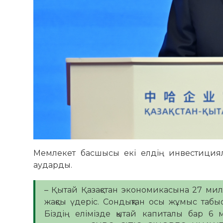
Мемлекет басшысы екі елдің инвестициял
аударды.
– Қытай Қазақстан экономикасына 27 ми
жақсы үдеріс. Сондықтан осы жұмыс табы
Біздің елімізде қытай капиталы бар 6