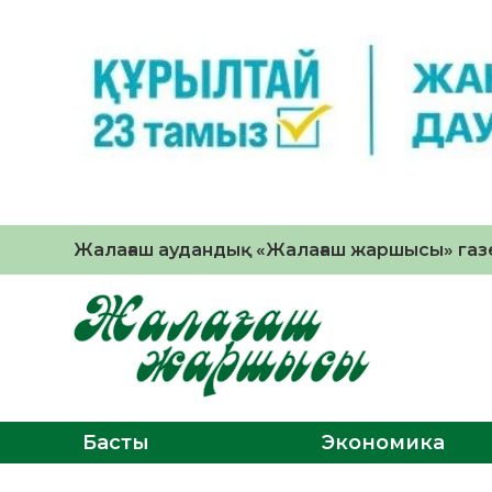
Жалағаш аудандық «Жалағаш жаршысы» газе
Басты
Экономика