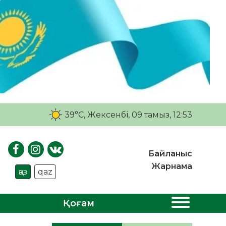
39°C
, Жексенбі, 09 тамыз, 12:53
Байланыс
Жарнама
қаз
qaz
Қоғам