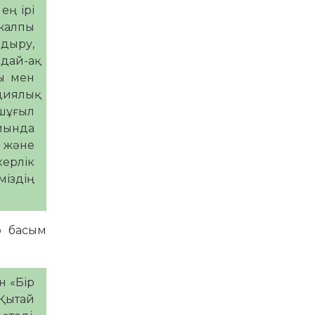
ең ірі
 жалпы
ндыру,
дай-ақ
ры мен
циялық
 шұғыл
айында
у және
ерлік
міздің
р басым
н «Бір
 Қытай