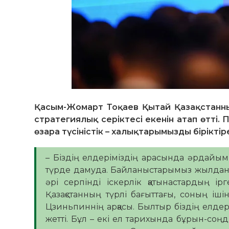
Қасым-Жомарт Тоқаев Қытай Қазақстанның
стратегиялық серіктесі екенін атап өтті.
өзара түсіністік – халықтарымызды бірікті
– Біздің елдеріміздің арасында әрдайым 
түрде дамуда. Байланыстарымыз жылдан 
әрі серпінді іскерлік қатынастардың і
Қазақстанның түрлі бағыттағы, соның іші
Цзиньпиннің арқасы. Былтыр біздің елд
жетті. Бұл – екі ел тарихында бұрын-соңд