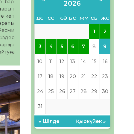
р бар.
2026
ударып
ге көп
ДС
СС
СӘ
БС
ЖМ
СБ
ЖС
тарапы
 Ресми
2
1
сөздер
жарқын
9
3
4
5
6
7
8
айтуға
10
11
12
13
14
15
16
17
18
19
20
21
22
23
24
25
26
27
28
29
30
31
« Шілде
Қыркүйек »