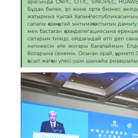
арасында CNPC, CITIC, SINOPEC, HUAWE
Бұдан бөлек, ірі және орта бизнес өкіл
жатырмыз. Қытай Халық Республикасының 
салалы қазақ-қытай ынтымақтастығын дамы
мен бастаған қазақ делегациясына ерекше 
сапарым тиімді, ойдағыдай өтті деп са
нәтижесін өте жоғары бағалаймын. Елде
боларына сенемін. Осыған орай, құрметті 
қосып жатқан үлесі үшін шынайы ризашылығ