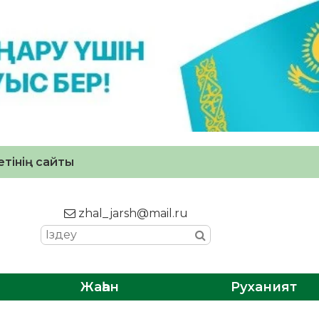
тінің сайты
zhal_jarsh@mail.ru
Жаһан
Руханият