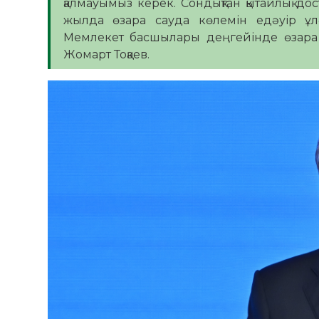
қалмауымыз керек. Сондықтан қытайлық до
жылда өзара сауда көлемін едәуір ұлғ
Мемлекет басшылары деңгейінде өзара с
Жомарт Тоқаев.