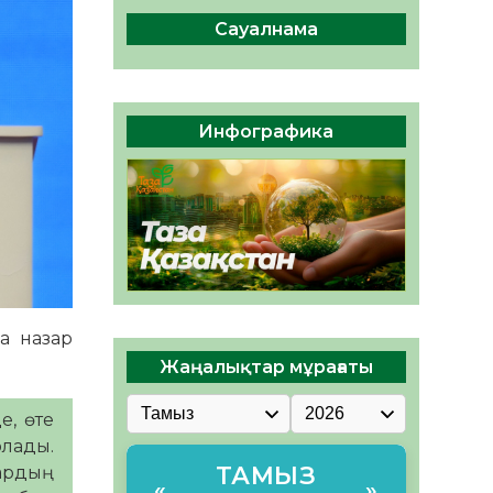
сақтау – әр азаматтың
міндеті
Сауалнама
05.08.2026
67
0
Руслан Рүстемұлы облыс
әкімінің кеңесшісі болып
Инфографика
тағайындалды
05.08.2026
61
0
а назар
Жаңалықтар мұрағаты
е, өте
олады.
ТАМЫЗ
ардың
«
»