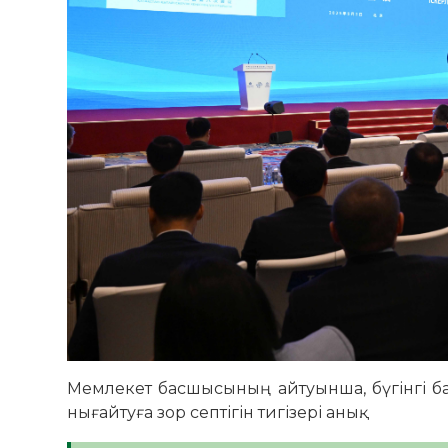
Мемлекет басшысының айтуынша, бүгінгі ба
нығайтуға зор септігін тигізері анық.