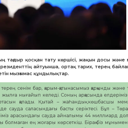
 тағдыр қосқан тату көршісі, жақын досы және м
 Президенттің айтуынша, ортақ тарих, терең байл
ретін мызғымас құндылықтар.
терең сенім бар, қарым-қатынасымыз қарқынды және 
жылға нығайып келеді. Соның арқасында елдеріміз
ргетасын қалады. Қытай – жаһандық көшбасшы мем
нде сауда саласындағы басты серіктесі. Бұл – Төр
еріміз арасындағы сауда айналымы 44 миллиард до
ы болмаған ең жоғары көрсеткіш. Бірақ біз мұнымен 