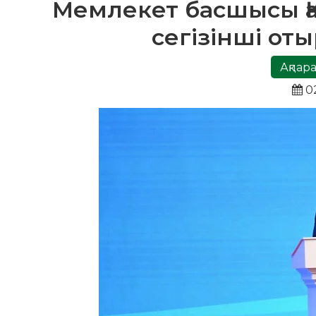
Мемлекет басшысы Қа
сегізінші от
Ақпара
02