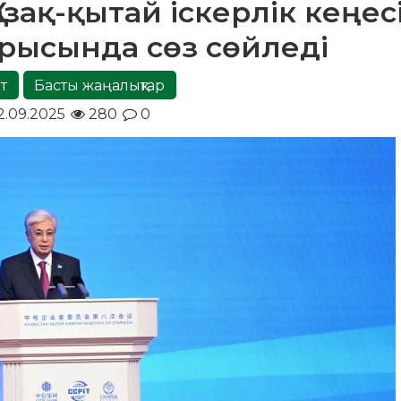
зақ-қытай іскерлік кеңес
ырысында сөз сөйледі
т
Басты жаңалықтар
.09.2025
280
0