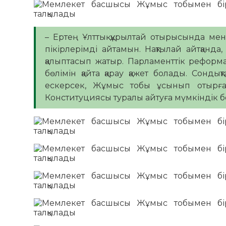
– Ертең Ұлттық құрылтай отырысында мен
пікірлерімді айтамын. Нақтылай айтқанда
қалыптасып жатыр. Парламенттік рефор
бөлімін қайта қарау қажет болады. Сонды
ескерсек, Жұмыс тобы ұсынып отырға
Конституциясы туралы айтуға мүмкіндік б