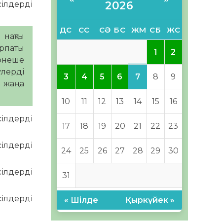
2026
ДС
СС
СӘ
БС
ЖМ
СБ
ЖС
 нақты
ұрпаты
1
2
ірнеше
улерді
7
3
4
5
6
8
9
 жаңа
10
11
12
13
14
15
16
17
18
19
20
21
22
23
24
25
26
27
28
29
30
31
« Шілде
Қыркүйек »