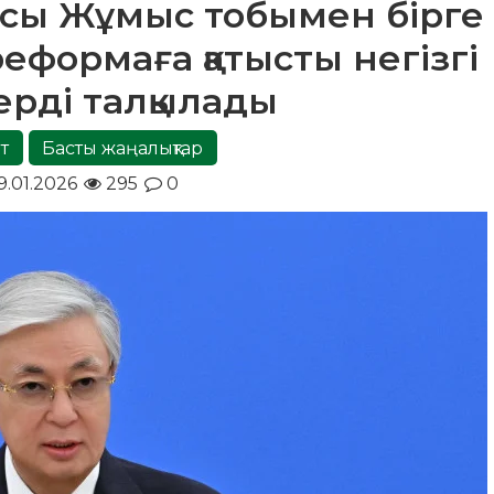
сы Жұмыс тобымен бірге
еформаға қатысты негізгі
ерді талқылады
т
Басты жаңалықтар
9.01.2026
295
0