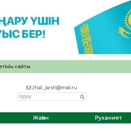
тінің сайты
zhal_jarsh@mail.ru
Жаһан
Руханият