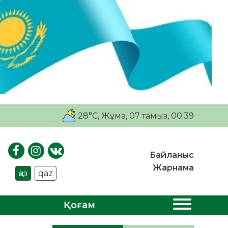
28°C
, Жұма, 07 тамыз, 00:39
Байланыс
Жарнама
қаз
qaz
Қоғам