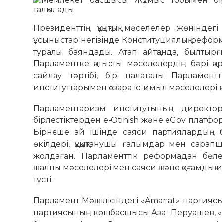
Президенттің құқықтық мәселелер жөнінде
ұсыныстар негізінде Конституциялық реформ
туралы баяндады. Атап айтқанда, былтырғ
Парламентке қатысты мәселелердің бәрі қар
сайлау тәртібі, бір палаталы Парламентт
институттарымен өзара іс-қимыл мәселелері 
Парламентаризм институтының директоры
бірлестіктерден e-Otinish және eGov платфо
Бірнеше ай ішінде саяси партиялардың ба
өкілдері, құқықтанушы ғалымдар мен сара
жолдаған. Парламенттік реформадан бөл
жалпы мәселелері мен саяси және қоғамдық ин
түсті.
Парламент Мәжілісіндегі «Amanat» партияс
партиясының көшбасшысы Азат Перуашев, «