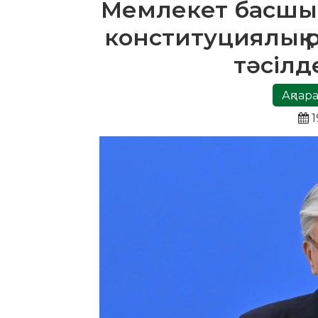
Мемлекет басшы
конституциялық р
тәсілд
Ақпара
1