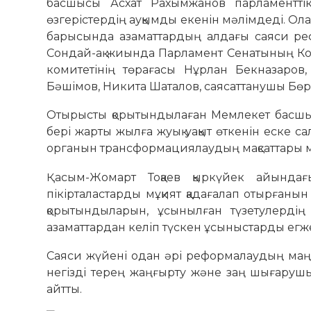
басшысы Асхат Рахымжанов парламентті
өзгерістердің ауқымды екенін мәлімдеді. О
барысында азаматтардың алдағы саяси реф
Сондай-ақ жиында Парламент Сенатының Конст
комитетінің төрағасы Нұрлан Бекназаров,
Бәшімов, Никита Шаталов, саясаттанушы Бөрі
Отырысты қорытындылаған Мемлекет басшыс
бері жарты жылға жуық уақыт өткенін еске 
органын трансформациялаудың мақсаттары мен
Қасым-Жомарт Тоқаев қыркүйек айындағы
пікірталастарды мұқият қадағалап отырғанын
қорытындыларын, ұсынылған түзетулердің 
азаматтардан келіп түскен ұсыныстарды егж
Саяси жүйені одан әрі реформалаудың маң
негізді терең жаңғырту және заң шығарушы 
айтты.