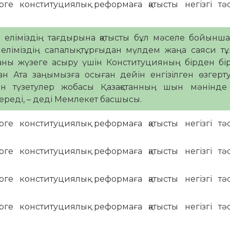
 еліміздің тағдырына қатысты бұл мәселе бойынша
, еліміздің сапалық тұрғыдан мүлдем жаңа саяси т
маны жүзеге асыру үшін Конституцияның бірден б
қтан Ата заңымызға осыған дейін енгізілген өзгерт
н түзетулер жобасы Қазақстанның шын мәнінде
ереді, – деді Мемлекет басшысы.