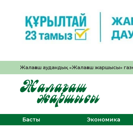
Жалағаш аудандық «Жалағаш жаршысы» газе
Басты
Экономика