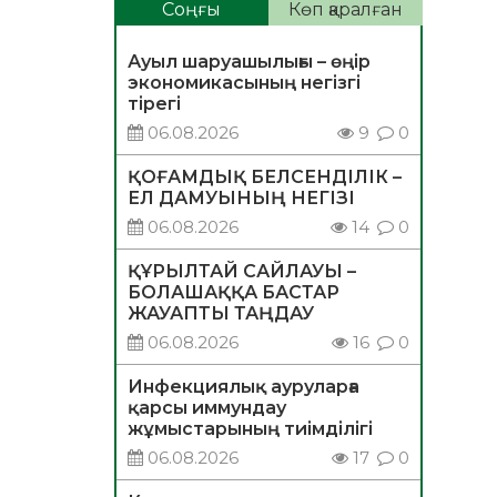
Соңғы
Көп қаралған
Ауыл шаруашылығы – өңір
экономикасының негізгі
тірегі
06.08.2026
9
0
ҚОҒАМДЫҚ БЕЛСЕНДІЛІК –
ЕЛ ДАМУЫНЫҢ НЕГІЗІ
06.08.2026
14
0
ҚҰРЫЛТАЙ САЙЛАУЫ –
БОЛАШАҚҚА БАСТАР
ЖАУАПТЫ ТАҢДАУ
06.08.2026
16
0
Инфекциялық ауруларға
қарсы иммундау
жұмыстарының тиімділігі
06.08.2026
17
0