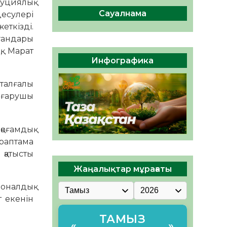
уциялық
ы жаңа Құрылтай үшін дауыс
беруге дайын
Сауалнама
десулері
05.08.2026
30
0
ткізді.
ргандары
ӘРБІР ДАУЫС – ҚОҒАМ
, Марат
ДАМУЫНА ҚОСЫЛҒАН
Инфографика
ҮЛЕС
05.08.2026
35
0
талғалы
шығарушы
оғамдық
араптама
қатысты
Жаңалықтар мұрағаты
оналдық
т екенін
ТАМЫЗ
«
»