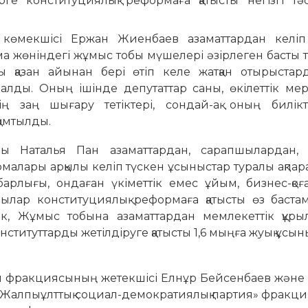
гі көмекшісі Ержан Жиенбаев азаматтардан келіп
а жөніндегі жұмыс тобы мүшелері әзірлеген басты 
ы қазан айынан бері өтіп келе жатқан отырыстар
алды. Оның ішінде депутаттар саны, өкілеттік мер
ің заң шығару тетіктері, сондай-ақ оның билікт
қамтылды.
 Наталья Пан азаматтардан, сарапшылардан, қ
рмалары арқылы келіп түскен ұсыныстар туралы ақпара
рлығы, ондаған үкіметтік емес ұйым, бизнес-қоға
пшылар конституциялық реформаға қатысты өз баста
ек, Жұмыс тобына азаматтардан мемлекеттік құр
ституттарды жетілдіруге қатысты 1,6 мыңға жуық ұсын
ы фракциясының жетекшісі Елнұр Бейсенбаев және 
Жалпыұлттық социал-демократиялық партия» фракц