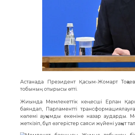
Астанада Президент Қасым-Жомарт Тоқае
тобының отырысы өтті.
Жиында Мемлекеттік кеңесші Ерлан Қари
баяндап, Парламентті трансформациялауға
көлемі ауқымды екеніне назар аударды. М
жеткізіп, бұл өзгерістер саяси жүйені уақыт т