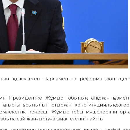
втың қатысуымен Парламенттік реформа жөніндег
н Президентке Жұмыс тобының атқарған қызметі
 қатысты ұсынылып отырған конституциялық өзгері
емлекеттік кеңесші Жұмыс тобы мүшелерінің ортақ 
алабына сай жаңғыртуға ықпал ететінін айтты.