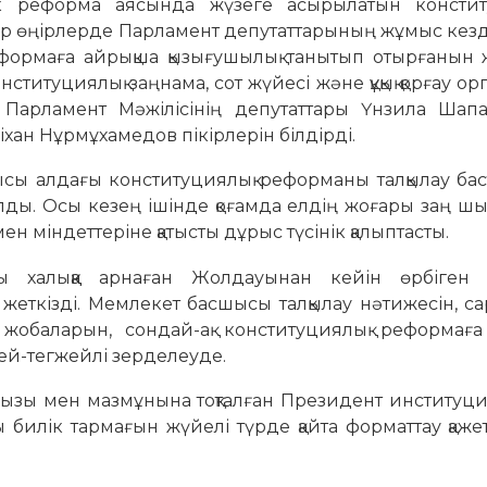
к реформа аясында жүзеге асырылатын констит
лар өңірлерде Парламент депутаттарының жұмыс кез
ормаға айрықша қызығушылық танытып отырғанын же
итуциялық заңнама, сот жүйесі және құқық қорғау о
 Парламент Мәжілісінің депутаттары Үнзила Шапақ
хан Нұрмұхамедов пікірлерін білдірді.
ы алдағы конституциялық реформаны талқылау бас
салды. Осы кезең ішінде қоғамда елдің жоғары заң 
 міндеттеріне қатысты дұрыс түсінік қалыптасты.
 халыққа арнаған Жолдауынан кейін өрбіген қ
 жеткізді. Мемлекет басшысы талқылау нәтижесін, с
жобаларын, сондай-ақ конституциялық реформаға 
ей-тегжейлі зерделеуде.
ызы мен мазмұнына тоқталған Президент институци
билік тармағын жүйелі түрде қайта форматтау қаже