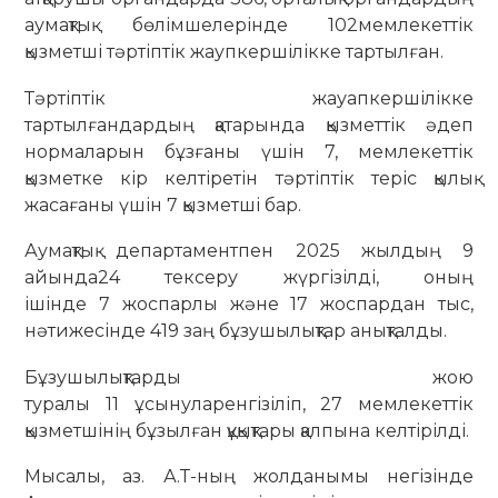
аумақтық бөлімшелерінде 102мемлекеттік
қызметші тәртіптік жаупкершілікке тартылған.
Тәртіптік жауапкершілікке
тартылғандардың қатарында қызметтік әдеп
нормаларын бұзғаны үшін 7, мемлекеттік
қызметке кір келтіретін тәртіптік теріс қылық
жасағаны үшін 7 қызметші бар.
Аумақтық департаментпен 2025 жылдың 9
айында24 тексеру жүргізілді, оның
ішінде 7 жоспарлы және 17 жоспардан тыс,
нәтижесінде 419 заң бұзушылықтар анықталды.
Бұзушылықтарды жою
туралы 11 ұсынуларенгізіліп, 27 мемлекеттік
қызметшінің бұзылған құқықтары қалпына келтірілді.
Мысалы, аз. А.Т-ның жолданымы негізінде