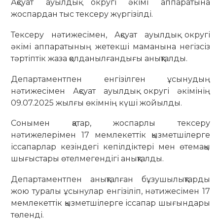
Ақсуат ауылдық округі әкімі аппаратына
жоспардан тыс тексеру жүргізілді.
​Тексеру нәтижесімен, Ақсуат ауылдық округі
әкімі аппаратының жетекші маманына негізсіз
тәртіптік жаза қолданылғандығы анықталды.
​Департаментпен енгізілген ұсынудың
нәтижесімен Ақсуат ауылдық округі әкімінің
09.07.2025 жылғы өкімнің күші жойылды.
Сонымен қатар, жоспарлы тексеру
нәтижелерімен 17 мемлекеттік қызметшілерге
іссапарлар кезіндегі кепілдіктері мен өтемақы
шығыстары өтелмегендігі анықталды.
Департаментпен анықталған бұзушылықтарды
жою туралы ұсынулар енгізіліп, нәтижесімен 17
мемлекеттік қызметшілерге іссапар шығындары
төленді.