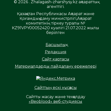
© 2026 . Zhalagash-zharshysy.kz ақпараттық
агенттігі.
Қазақстан Республикасы Ақпарат және
Қоғамдық даму министрлігі,Ақпарат
комитетінің тіркеу туралы №
KZ91VPY00052420 куәлігі 21.07.2022 жылы
берілген
Басшылық
Редакция
Сайт картасы
Материалдарды пайдалану ережелері
Сайттың ескі нұсқасы
Сайтты жасау және техқолдау
«Beoblood» веб-студиясы