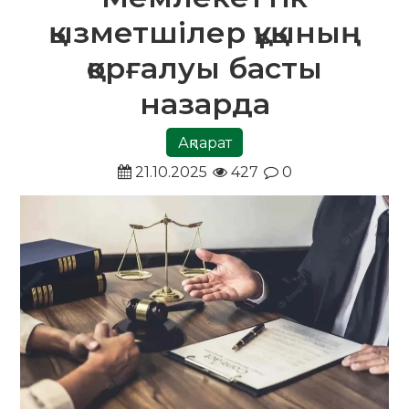
қызметшілер құқының
қорғалуы басты
назарда
Ақпарат
21.10.2025
427
0