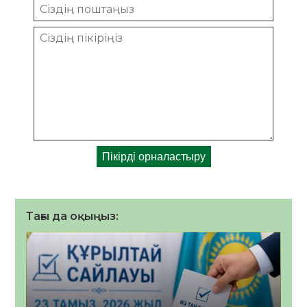
Тағы да оқыңыз: