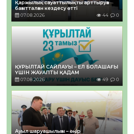
Қаржылық сауаттылықты арттыруға
бағытталған кездесу өтті
07.08.2026
44
0
ҚҰРЫЛТАЙ САЙЛАУЫ – ЕЛ БОЛАШАҒЫ
ҮШІН ЖАУАПТЫ ҚАДАМ
07.08.2026
49
0
Ауыл шаруашылығы – өңір