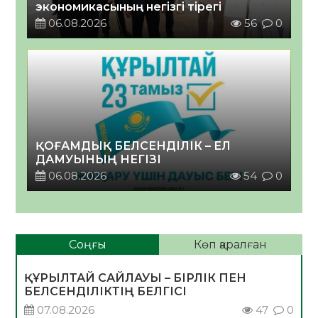
экономикасының негізгі тірегі
06.08.2026
56
0
ҚОҒАМДЫҚ БЕЛСЕНДІЛІК – ЕЛ
ДАМУЫНЫҢ НЕГІЗІ
06.08.2026
54
0
Соңғы
Көп қаралған
ҚҰРЫЛТАЙ САЙЛАУЫ – БІРЛІК ПЕН
БЕЛСЕНДІЛІКТІҢ БЕЛГІСІ
07.08.2026
47
0