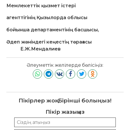
Мемлекеттік қызмет істері
агенттігінің Қызылорда облысы
бойынша департаментінің басшысы,
Әдеп жөніндегі кеңестің төрағасы
Е.Ж.Мендалиев
Әлеуметтік желілерде бөлісіңіз:
Пікірлер жоқ. Бірінші болыңыз!
Пікір жазыңыз