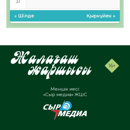
31
« Шілде
Қыркүйек »
16+
Меншік иесі:
«Сыр медиа» ЖШС