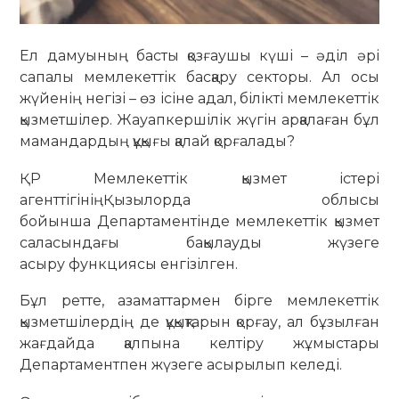
Ел дамуының басты қозғаушы күші – әділ әрі
сапалы мемлекеттік басқару секторы. Ал осы
жүйенің негізі – өз ісіне адал, білікті мемлекеттік
қызметшілер. Жауапкершілік жүгін арқалаған бұл
мамандардың құқығы қалай қорғалады?
ҚР Мемлекеттік қызмет істері
агенттігініңҚызылорда облысы
бойынша Департаментінде мемлекеттік қызмет
саласындағы бақылауды жүзеге
асыру функциясы енгізілген.
Бұл ретте, азаматтармен бірге мемлекеттік
қызметшілердің де құқықтарын қорғау, ал бұзылған
жағдайда қалпына келтіру жұмыстары
Департаментпен жүзеге асырылып келеді.