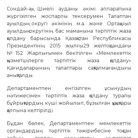
Сондай-ақ, Шиелі ауданы әкімі аппаратына
жүргізілген жоспарлы тексерумен Талаптан
ауылдық округі әкімінің м.а. және Ортақшыл
ауылдық округінің бас маманына тәртіптік жаза
қолдану барысында Қазақстан Республикасы
Президентінің 2015 жылғы29 желтоқсандағы
№152 Жарлығымен бекітілген «Мемлекеттік
қызметшілерге тәртіптік жаза қолдану»
Қағидаларының талаптары сақталмағандығы
анықталды.
Департаментпен енгізілген ұсынудың
нәтижесімен тәртіптік жаза қолдану туралы
бұйрықтардың күші жойылып, бұзылған құқықтары
қалпына келтірілді.
Бұдан бөлек, Департаментпен мемлекеттік
органдардың тәртіптік тәжірибесіне тоқсан