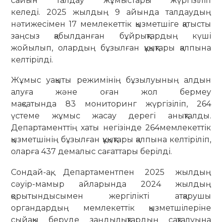
сайын талдау жұмыстары жүргізіліп
келеді. 2025 жылдың 9 айында талдаудың
нәтижесімен 17 мемлекеттік қызметшіге қатысты
заңсыз қабылданған бұйрықтардың күші
жойылып, олардың бұзылған құқықтары қалпына
келтірілді.
Жұмыс уақыты режимінің бұзылуының алдын
алуға және оған жол бермеу
мақсатында 83 мониторинг жүргізіліп, 264
үстеме жұмыс жасау дерегі анықталды.
Департаменттің хаты негізінде 264мемлекеттік
қызметшінің бұзылған құқықтары қалпына келтіріліп,
оларға 437
демалыс сағаттары берілді.
Сондай-ақ, Департаментпен 2025 жылдың
сәуір-мамыр айларында 2024 жылдың
қорытындысымен жергілікті атқарушы
органдардың мемлекеттік қызметшілеріне
сыйақы беруде заңдылықтардың сақталуына