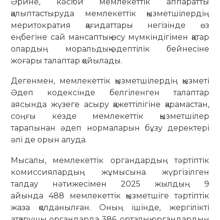
Әрине, кәсіби мемлекеттік аппаратты
қалыптастыруда мемлекеттік қызметшілердің
меритократия қағидаттары негізінде өз
еңбегіне сай мансаптық өсу мүмкіндігімен қатар
олардың моральдық-әдептілік бейнесіне
жоғары талаптар қойылады.
Дегенмен, мемлекеттік қызметшілердің қызметі
Әдеп кодексінде белгіленген талаптар
аясында жүзеге асыру қажеттілігіне қарамастан,
соңғы кезде мемлекеттік қызметшілер
тарапынан әдеп нормаларын бұзу деректері
әлі де орын алуда.
Мысалы, мемлекеттік органдардың тәртіптік
комиссиялардың жұмысына жүргізілген
талдау нәтижесімен 2025 жылдың 9
айында 488 мемлекеттік қызметшіге тәртіптік
жаза қолданылған. Оның ішінде, жергілікті
атқарушы органдарда 386, орталық органдардың