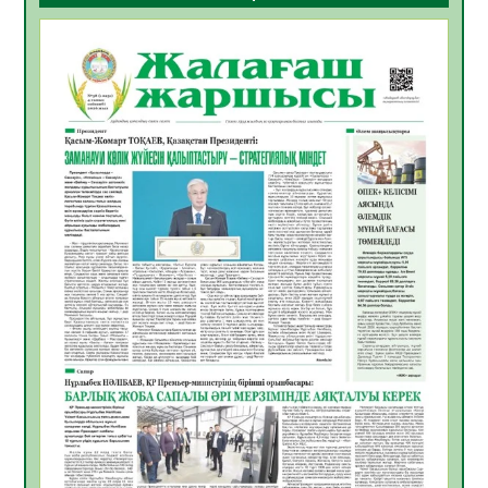
ҚҰРЫЛТАЙ САЙЛАУЫ – БОЛАШАҚҚА
БАСТАР ЖАУАПТЫ ТАҢДАУ
06.08.2026
56
0
Инфекциялық ауруларға қарсы иммундау
жұмыстарының тиімділігі
06.08.2026
58
0
Көкжөтел ауруы туралы
06.08.2026
56
0
АПВ вакцинасы туралы мәлімет
06.08.2026
57
0
Open Air: Қызылорда облысы полиция
департаменті 20 мыңнан астам
көрерменнің қауіпсіздігін қамтамасыз етті
06.08.2026
67
0
ҚЫЗЫЛОРДАДА «САНАЛЫ ҰРПАҚ –
ЖАРҚЫН БОЛАШАҚ» АТТЫ КЕҢЕЙТІЛГЕН