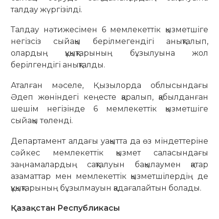
талдау жүргізілді.
Талдау нәтижесімен 6 мемлекеттік қызметшіге
негізсіз сыйақы берілмегендігі анықталып,
олардың құқықтарының бұзылуына жол
берілгендігі анықталды.
Аталған мәселе, Қызылорда облысындағы
Әдеп жөніндегі кеңесте қаралып, қабылданған
шешім негізінде 6 мемлекеттік қызметшіге
сыйақы төленді.
Департамент алдағы уақытта да өз міндеттеріне
сәйкес мемлекеттік қызмет саласындағы
заңнамалардың сақталуын бақылаумен қатар
азаматтар мен мемлекеттік қызметшілердің де
құқықтарының бұзылмауын қадағалайтын болады.
Қазақстан Республикасы