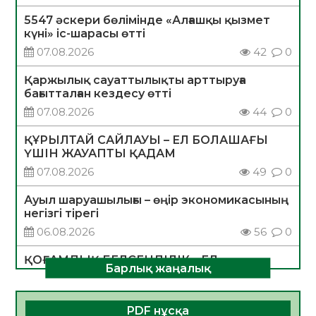
5547 әскери бөлімінде «Алғашқы қызмет
күні» іс-шарасы өтті
07.08.2026
42
0
Қаржылық сауаттылықты арттыруға
бағытталған кездесу өтті
07.08.2026
44
0
ҚҰРЫЛТАЙ САЙЛАУЫ – ЕЛ БОЛАШАҒЫ
ҮШІН ЖАУАПТЫ ҚАДАМ
07.08.2026
49
0
Ауыл шаруашылығы – өңір экономикасының
негізгі тірегі
06.08.2026
56
0
ҚОҒАМДЫҚ БЕЛСЕНДІЛІК – ЕЛ
Барлық жаңалық
ДАМУЫНЫҢ НЕГІЗІ
06.08.2026
54
0
PDF нұсқа