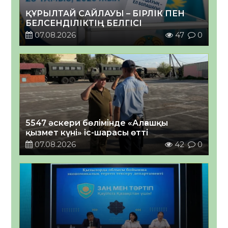
ҚҰРЫЛТАЙ САЙЛАУЫ – БІРЛІК ПЕН
БЕЛСЕНДІЛІКТІҢ БЕЛГІСІ
07.08.2026
47
0
5547 әскери бөлімінде «Алғашқы
қызмет күні» іс-шарасы өтті
07.08.2026
42
0