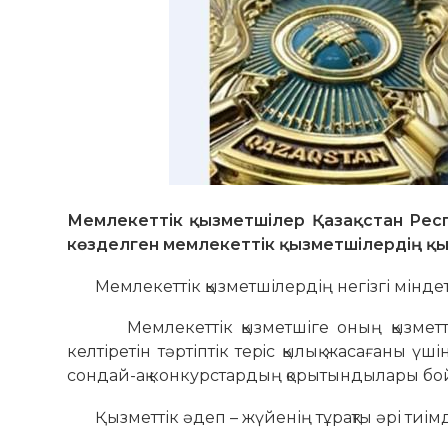
Мемлекеттік қызметшілер Қазақстан Респ
көзделген мемлекеттік қызметшілердің қыз
Мемлекеттік қызметшілердің негізгі міндетте
Мемлекеттік қызметшіге оның қызметтік
келтіретін тәртіптік терiс қылық жасағаны үш
сондай-ақ конкурстардың қорытындылары бо
Қызметтік әдеп – жүйенің тұрақты әрі тиімді