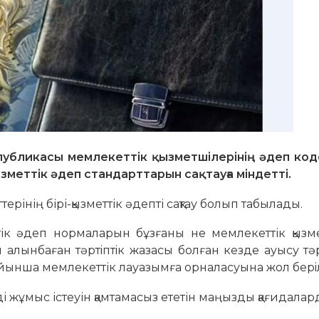
убликасы мемлекеттік қызметшілерінің әдеп код
меттік әдеп стандарттарын сақтауға міндетті.
рінің бірі-қызметтік әдепті сақтау болып табылады.
 әдеп нормаларын бұзғаны не мемлекеттік қызме
ін алынбаған тәртiптiк жазасы болған кезде ауысу тәр
йынша мемлекеттік лауазымға орналасуына жол берi
 жұмыс істеуін қамтамасыз ететін маңызды қағидалард