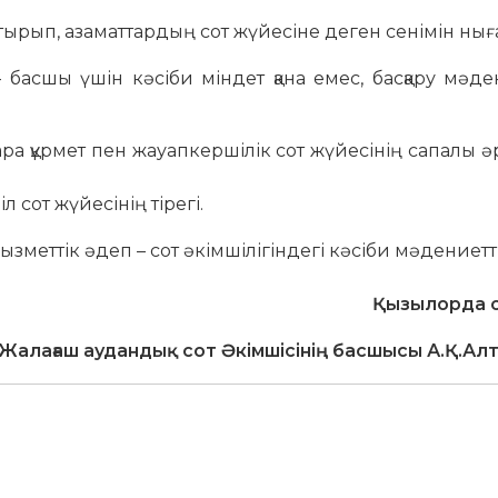
тырып, азаматтардың сот жүйесіне деген сенімін нығ
шы үшін кәсіби міндет қана емес, басқару мәден
құрмет пен жауапкершілік сот жүйесінің сапалы әр
 сот жүйесінің тірегі.
еттік әдеп – сот әкімшілігіндегі кәсіби мәдениеттің
Қызылорда 
Жалағаш аудандық сот Әкімшісінің басшысы А.Қ.Ал