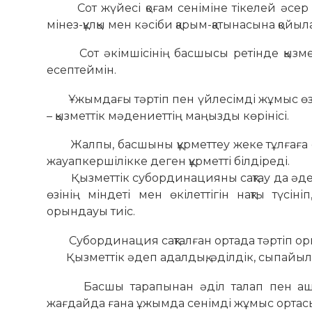
Сот жүйесі қоғам сеніміне тікелей әсер ете
мінез-құлқы мен кәсіби қарым-қатынасына қойы
Сот әкімшісінің басшысы ретінде қызметтік
есептеймін.
Ұжымдағы тәртіп пен үйлесімді жұмыс өзар
– қызметтік мәдениеттің маңызды көрінісі.
Жалпы, басшыны құрметтеу жеке тұлғаға ем
жауапкершілікке деген құрметті білдіреді.
Қызметтік субординацияны сақтау да әдепті
өзінің міндеті мен өкілеттігін нақты тү
орындауы тиіс.
Субординация сақталған ортада тәртіп ор
Қызметтік әдеп адалдық, әділдік, сыпайылық
Басшы тарапынан әділ талап пен ашықтық
жағдайда ғана ұжымда сенімді жұмыс ортасы