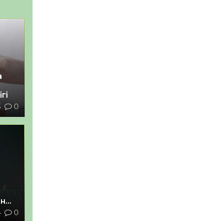
а
гі
3
0
ан
4
0
з