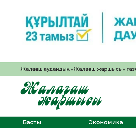
Жалағаш аудандық «Жалағаш жаршысы» газе
Басты
Экономика