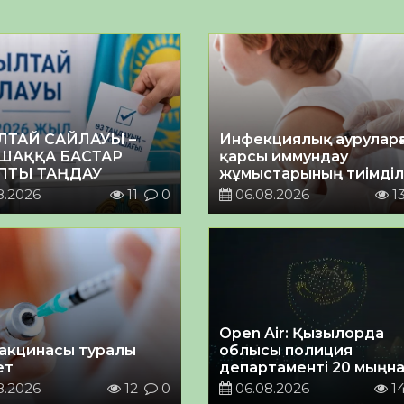
ЛТАЙ САЙЛАУЫ –
Инфекциялық ауруларғ
ШАҚҚА БАСТАР
қарсы иммундау
ПТЫ ТАҢДАУ
жұмыстарының тиімділі
8.2026
11
0
06.08.2026
1
Open Air: Қызылорда
акцинасы туралы
облысы полиция
ет
департаменті 20 мыңн
астам көрерменнің
8.2026
12
0
06.08.2026
1
қауіпсіздігін қамтамасы