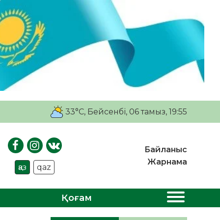
33°C
, Бейсенбі, 06 тамыз, 19:55
Байланыс
Жарнама
қаз
qaz
Қоғам