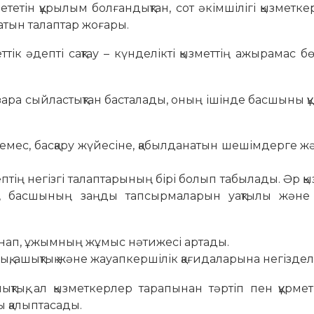
тін құрылым болғандықтан, сот әкімшілігі қызметке
латын талаптар жоғары.
 әдепті сақтау – күнделікті қызметтің ажырамас бө
а сыйластықтан басталады, оның ішінде басшыны қ
ес, басқару жүйесіне, қабылданатын шешімдерге жә
ң негізгі талаптарының бірі болып табылады. Әр қ
сініп, басшының заңды тапсырмаларын уақтылы және
нап, ұжымның жұмыс нәтижесі артады.
, ашықтық және жауапкершілік қағидаларына негіздел
, ал қызметкерлер тарапынан тәртіп пен құрмет
 қалыптасады.