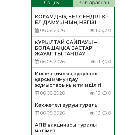
Соңғы
Көп қаралған
ҚОҒАМДЫҚ БЕЛСЕНДІЛІК –
ЕЛ ДАМУЫНЫҢ НЕГІЗІ
06.08.2026
10
0
ҚҰРЫЛТАЙ САЙЛАУЫ –
БОЛАШАҚҚА БАСТАР
ЖАУАПТЫ ТАҢДАУ
06.08.2026
11
0
Инфекциялық ауруларға
қарсы иммундау
жұмыстарының тиімділігі
06.08.2026
13
0
Көкжөтел ауруы туралы
06.08.2026
13
0
АПВ вакцинасы туралы
мәлімет