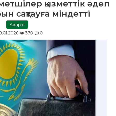
метшілер қызметтік әдеп
ын сақтауға міндетті
Ақпарат
9.01.2026
370
0