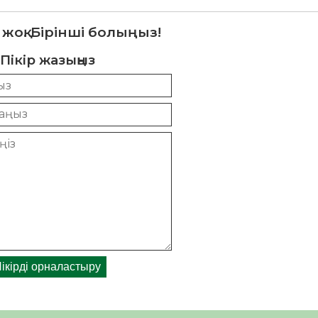
 жоқ. Бірінші болыңыз!
Пікір жазыңыз