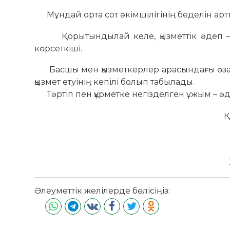
Мұндай орта сот әкімшілігінің беделін арт
Қорытындылай келе, қызметтік әдеп – бас
көрсеткіші.
Басшы мен қызметкерлер арасындағы өзара 
қызмет етуінің кепілі болып табылады.
Тәртіп пен құрметке негізделген ұжым – әділ
Қызм
Әлеуметтік желілерде бөлісіңіз: