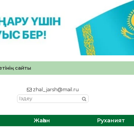
тінің сайты
zhal_jarsh@mail.ru
Жаһан
Руханият