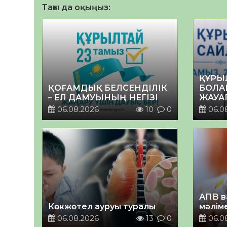
Тағы да оқыңыз:
ҚҰРЫ
ҚОҒАМДЫҚ БЕЛСЕНДІЛІК
БОЛА
– ЕЛ ДАМУЫНЫҢ НЕГІЗІ
ЖАУА
06.08.2026
10
0
06.0
АПВ в
Көкжөтел ауруы туралы
мәлім
06.08.2026
13
0
06.0