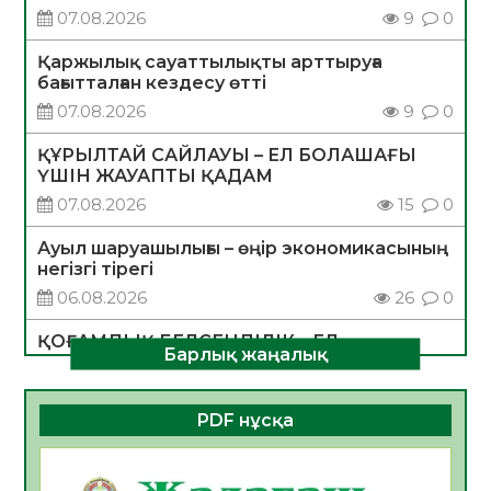
07.08.2026
9
0
Қаржылық сауаттылықты арттыруға
бағытталған кездесу өтті
07.08.2026
9
0
ҚҰРЫЛТАЙ САЙЛАУЫ – ЕЛ БОЛАШАҒЫ
ҮШІН ЖАУАПТЫ ҚАДАМ
07.08.2026
15
0
Ауыл шаруашылығы – өңір экономикасының
негізгі тірегі
06.08.2026
26
0
ҚОҒАМДЫҚ БЕЛСЕНДІЛІК – ЕЛ
Барлық жаңалық
ДАМУЫНЫҢ НЕГІЗІ
06.08.2026
24
0
PDF нұсқа
ҚҰРЫЛТАЙ САЙЛАУЫ – БОЛАШАҚҚА
БАСТАР ЖАУАПТЫ ТАҢДАУ
06.08.2026
27
0