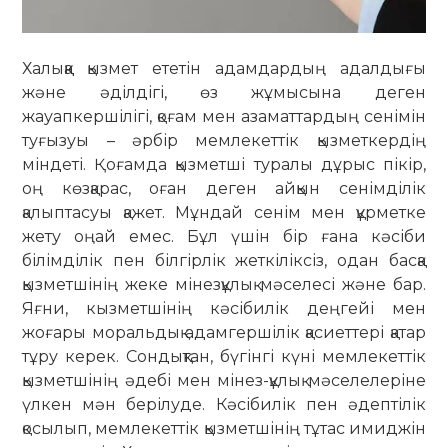
Халыққа қызмет ететін адамдардың адалдығы
және әділдігі, өз жұмысына деген
жауапкершілігі, қоғам мен азаматтардың сенімін
туғызуы – әрбір мемлекеттік қызметкердің
міндеті. Қоғамда қызметші туралы дұрыс пікір,
оң көзқарас, оған деген айқын сенімділік
қалыптасуы қажет. Мұндай сенім мен құрметке
жету оңай емес. Бұл үшін бір ғана кәсіби
білімділік пен білгірлік жеткіліксіз, одан басқа
қызметшінің жеке мінезқұлық мәселесі және бар.
Яғни, кызметшінің кәсібилік деңгейі мен
жоғары моральдық адамгершілік қасиеттері қатар
тұру керек. Сондықтан, бүгінгі күні мемлекеттік
қызметшінің әдебі мен мінез-құлық мәселелеріне
үлкен мән берілуде. Кәсібилік пен әдептілік
қосылып, мемлекеттік қызметшінің тұтас имиджін