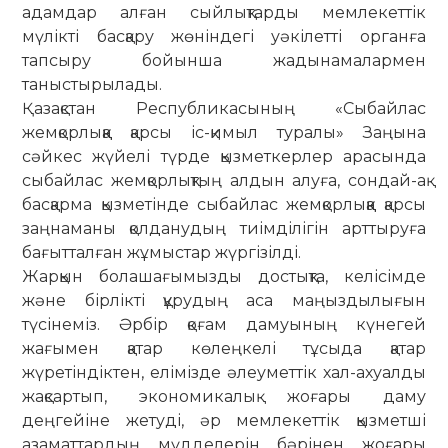
адамдар алған сыйлықтарды мемлекеттік
мүлікті басқару жөніндегі уәкілетті органға
тапсыру бойынша жадынамалармен
таныстырылады.
Қазақстан Республикасының «Сыбайлас
жемқорлыққа қарсы іс-қимыл туралы» Заңына
сәйкес жүйелі түрде қызметкерлер арасында
сыбайлас жемқорлықтың алдын алуға, сондай-ақ
басқарма қызметінде сыбайлас жемқорлыққа қарсы
заңнаманы қолданудың тиімділігін арттыруға
бағытталған жұмыстар жүргізілді.
Жарқын болашағымызды достықта, келісімде
және бірлікті құрудың аса маңыздылығын
түсінеміз. Әрбір қоғам дамуының күнегей
жағымен қатар көлеңкелі тұсыда қатар
жүретіндіктен, елімізде әлеуметтік хал-ахуалды
жақсартып, экономикалық жоғары даму
деңгейіне жетуді, әр мемлекеттік қызметші
азаматтардың мүдделерін бәрінен жоғары