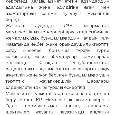
көрсетеді. Халыққа қызмет ететін адамдардың
адалдығына және әділдігіне қоғам мен
азаматтардың сенімін туғызуға мүмкіндік
береді.
Жалағаш аудандық СЭБ басқарманың
мемлекеттік қызметкерлері арасында сыбайлас
жемқорлық құқық бұзушылықтардың алдын алу
мақсатында еңбек және орындаушылық тәртіпті
сақтау мәселесі бойынша тұрақты түрде
мәжілістер, жеке қабылдаулар, семинарлар
өткізіледі. Қазақстан Республикасының
қолданыстағы заңнамасының талаптарын сақтау
қажеттілігі және жол берілген бұзушылықтар үшін
тәртіптік жауапкершілік шаралары
қолданылатындығы туралы ескертілді.
Мемлекеттік қызметшілердің жеке істерінде ант
беру мәтіні, ҚР Мемлекеттік қызметшілерінің
Әдеп нормаларымен танысу парақтары,
шектеулер, жауапты лауазымды атқаратын