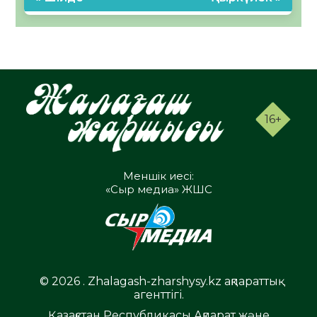
16+
Меншік иесі:
«Сыр медиа» ЖШС
© 2026 . Zhalagash-zharshysy.kz ақпараттық
агенттігі.
Қазақстан Республикасы Ақпарат және