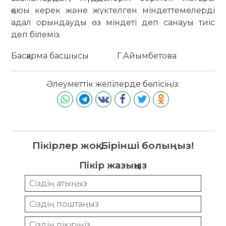
қоюы керек және жүктелген міндеттемелерді
адал орындауды өз міндеті деп санауы тиіс
деп білеміз.
Басқарма басшысы Г.Айымбетова
Әлеуметтік желілерде бөлісіңіз:
Пікірлер жоқ. Бірінші болыңыз!
Пікір жазыңыз