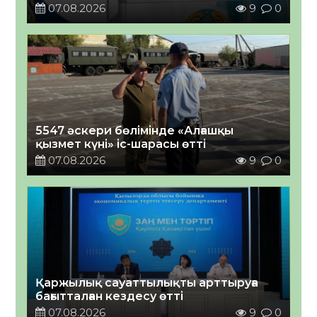
07.08.2026
9
0
5547 әскери бөлімінде «Алғашқы
қызмет күні» іс-шарасы өтті
07.08.2026
9
0
Қаржылық сауаттылықты арттыруға
бағытталған кездесу өтті
07.08.2026
9
0