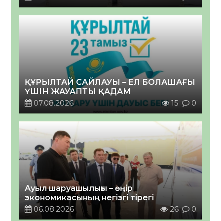
ҚҰРЫЛТАЙ САЙЛАУЫ – ЕЛ БОЛАШАҒЫ
ҮШІН ЖАУАПТЫ ҚАДАМ
07.08.2026
15
0
Ауыл шаруашылығы – өңір
экономикасының негізгі тірегі
06.08.2026
26
0