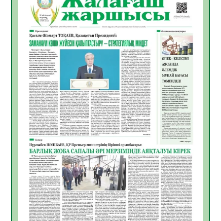
Инфекциялық ауруларға қарсы иммундау
жұмыстарының тиімділігі
06.08.2026
28
0
Көкжөтел ауруы туралы
06.08.2026
25
0
АПВ вакцинасы туралы мәлімет
06.08.2026
26
0
Open Air: Қызылорда облысы полиция
департаменті 20 мыңнан астам
көрерменнің қауіпсіздігін қамтамасыз етті
06.08.2026
38
0
ҚЫЗЫЛОРДАДА «САНАЛЫ ҰРПАҚ –
ЖАРҚЫН БОЛАШАҚ» АТТЫ КЕҢЕЙТІЛГЕН
МӘЖІЛІС ӨТТІ
05.08.2026
38
0