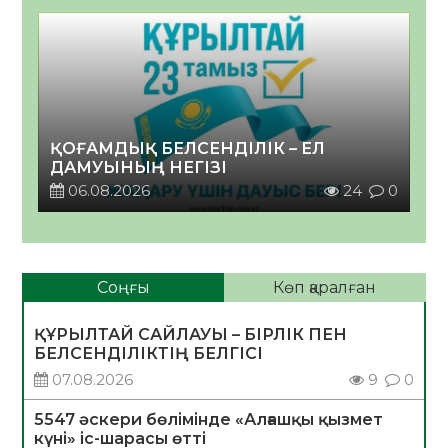
ҚОҒАМДЫҚ БЕЛСЕНДІЛІК – ЕЛ
ДАМУЫНЫҢ НЕГІЗІ
06.08.2026
24
0
Соңғы
Көп қаралған
ҚҰРЫЛТАЙ САЙЛАУЫ – БІРЛІК ПЕН
БЕЛСЕНДІЛІКТІҢ БЕЛГІСІ
07.08.2026
9
0
5547 әскери бөлімінде «Алғашқы қызмет
күні» іс-шарасы өтті