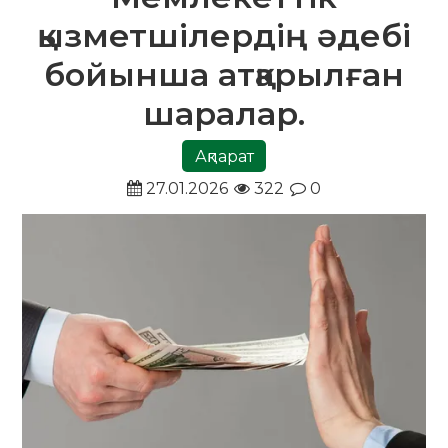
қызметшілердің әдебі
бойынша атқарылған
шаралар.
Ақпарат
27.01.2026
322
0