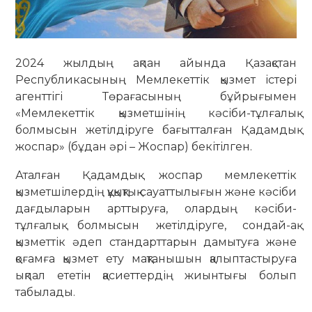
2024 жылдың ақпан айында Қазақстан
Республикасының Мемлекеттік қызмет істері
агенттігі Төрағасының бұйрығымен
«Мемлекеттік қызметшінің кәсіби-тұлғалық
болмысын жетілдіруге бағытталған Қадамдық
жоспар» (бұдан әрі – Жоспар) бекітілген.
Аталған Қадамдық жоспар мемлекеттік
қызметшілердің құқықтық сауаттылығын және кәсіби
дағдыларын арттыруға, олардың кәсіби-
тұлғалық болмысын жетілдіруге, сондай-ақ
қызметтік әдеп стандарттарын дамытуға және
қоғамға қызмет ету мақтанышын қалыптастыруға
ықпал ететін қасиеттердің жиынтығы болып
табылады.