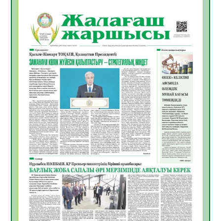
БАСТАР ЖАУАПТЫ ТАҢДАУ
06.08.2026
38
0
Инфекциялық ауруларға қарсы иммундау
жұмыстарының тиімділігі
06.08.2026
40
0
Көкжөтел ауруы туралы
06.08.2026
36
0
АПВ вакцинасы туралы мәлімет
06.08.2026
36
0
Open Air: Қызылорда облысы полиция
департаменті 20 мыңнан астам
көрерменнің қауіпсіздігін қамтамасыз етті
06.08.2026
48
0
ҚЫЗЫЛОРДАДА «САНАЛЫ ҰРПАҚ –
ЖАРҚЫН БОЛАШАҚ» АТТЫ КЕҢЕЙТІЛГЕН
МӘЖІЛІС ӨТТІ