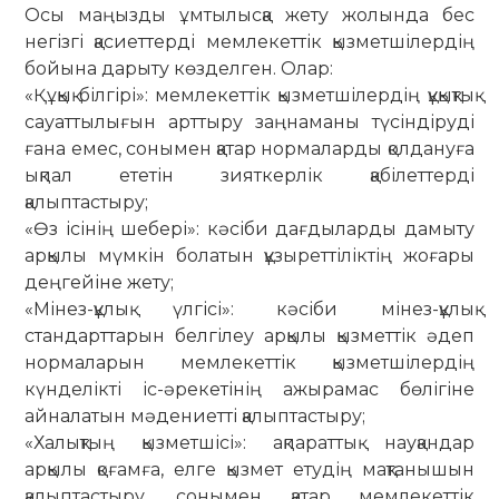
Осы маңызды ұмтылысқа жету жолында бес
негізгі қасиеттерді мемлекеттік қызметшілердің
бойына дарыту көзделген. Олар:
«Құқық білгірі»: мемлекеттік қызметшілердің құқықтық
сауаттылығын арттыру заңнаманы түсіндіруді
ғана емес, сонымен қатар нормаларды қолдануға
ықпал ететін зияткерлік қабілеттерді
қалыптастыру;
«Өз ісінің шебері»: кәсіби дағдыларды дамыту
арқылы мүмкін болатын құзыреттіліктің жоғары
деңгейіне жету;
«Мінез-құлық үлгісі»: кәсіби мінез-құлық
стандарттарын белгілеу арқылы қызметтік әдеп
нормаларын мемлекеттік қызметшілердің
күнделікті іс-әрекетінің ажырамас бөлігіне
айналатын мәдениетті қалыптастыру;
«Халықтың қызметшісі»: ақпараттық науқандар
арқылы қоғамға, елге қызмет етудің мақтанышын
қалыптастыру, сонымен қатар мемлекеттік