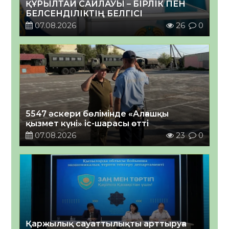
ҚҰРЫЛТАЙ САЙЛАУЫ – БІРЛІК ПЕН
БЕЛСЕНДІЛІКТІҢ БЕЛГІСІ
07.08.2026
26
0
5547 әскери бөлімінде «Алғашқы
қызмет күні» іс-шарасы өтті
07.08.2026
23
0
Қаржылық сауаттылықты арттыруға