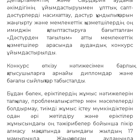
Департаменттің және Сырдария ауданы
әкімдігінің ұйымдастыруымен ұлттық салт-
дәстүрлерді насихаттау, дәстүр құндылықтарын
жаңғырту және мемлекеттік қызметшілердің оң
имиджін қалыптастыруға бағытталған
«Дәстүрден тағылым» атты мемлекеттік
қызметшілер арасында аудандық конкурс
ұйымдастырылды.
Конкурс өткізу нәтижесімен барлық
қатысушыларға арнайы дипломдар және
бағалы сыйлықтар табысталды.
Бұдан бөлек, еріктілердің жұмыс нәтижелерін
талқылау, проблемалық сәттер мен мәселелерді
болдырмау, тиімді жұмыс істеу мүмкіндіктерін
одан әрі жетілдіру және еріктілер
жұмысындағы оң тәжірибелер бойынша пікір
алмасу мақсатында ағымдағы жылдың 17
мамырында Жаңақорған ауданында