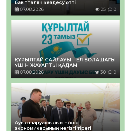
бағытталған кездесу өтті
07.08.2026
25
0
ҚҰРЫЛТАЙ САЙЛАУЫ – ЕЛ БОЛАШАҒЫ
ҮШІН ЖАУАПТЫ ҚАДАМ
07.08.2026
30
0
Ауыл шаруашылығы – өңір
экономикасының негізгі тірегі