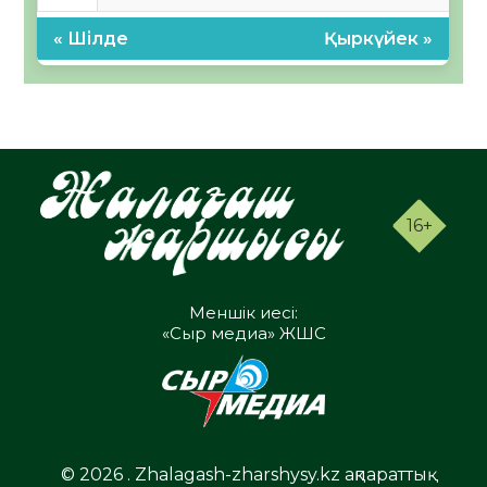
« Шілде
Қыркүйек »
16+
Меншік иесі:
«Сыр медиа» ЖШС
© 2026 . Zhalagash-zharshysy.kz ақпараттық