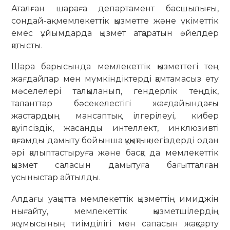
Аталған шараға департамент басшылығы,
сондай-ақ мемлекеттік қызметте және үкіметтік
емес ұйымдарда қызмет атқаратын әйелдер
қатысты.
Шара барысында мемлекеттік қызметтегі тең
жағдайлар мен мүмкіндіктерді қамтамасыз ету
мәселелері талқыланып, гендерлік теңдік,
таланттар бәсекелестігі жағдайындағы
жастардың мансаптық ілгерілеуі, кибер
қауіпсіздік, жасанды интеллект, инклюзивті
қоғамды дамыту бойынша құқықтық негіздерді одан
әрі қалыптастыруға және басқа да мемлекеттік
қызмет саласын дамытуға бағытталған
ұсыныстар айтылды.
Алдағы уақытта мемлекеттік қызметтің имиджін
нығайту, мемлекеттік қызметшілердің
жұмысының тиімділігі мен сапасын жақсарту