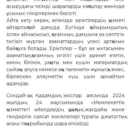
асырудағы тиімді шараларды нақтылау жөнінде
ұсыныс-пікірлерімен бөлісті.
Айта кету керек, елімізде еріктілердің қызметі
айтарлықтай дамуда. Бүгінде қайырымдылық
іспен айналысып, қоғамның дамуына өз септігін
тигізіп жүрген азаматтардың үлесі артқанын
байқауға болады. Еріктілер – бұл өз ынтасымен
азаматтық қоғамның игілігі үшін әрекет ететін,
өзінің білімін, уақыты мен күшін материалдық
сыйақы алуға немесе ақы төленетін жұмысқа емес,
бірлескен әлеуметтік күш үшін арнайтын
адамдар.
Сондай-ақ, Қадамдық жоспар аясында 2024
жылдың 24 маусымында «Мемлекеттік
қызметтегі әйелдердің құқықтық жағдайы және
гендерлік саясат мәселелері туралы диалогтық
алаң» тақырыбында шара өткізілді.