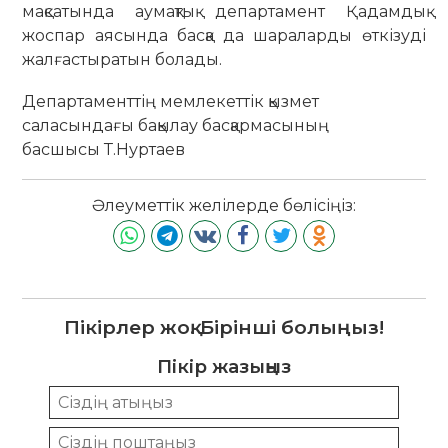
мақсатында аумақтық департамент Қадамдық
жоспар аясында басқа да шараларды өткізуді
жалғастыратын болады.
Департаменттің мемлекеттік қызмет
саласындағы бақылау басқармасының
басшысы Т.Нуртаев
Әлеуметтік желілерде бөлісіңіз:
Пікірлер жоқ. Бірінші болыңыз!
Пікір жазыңыз