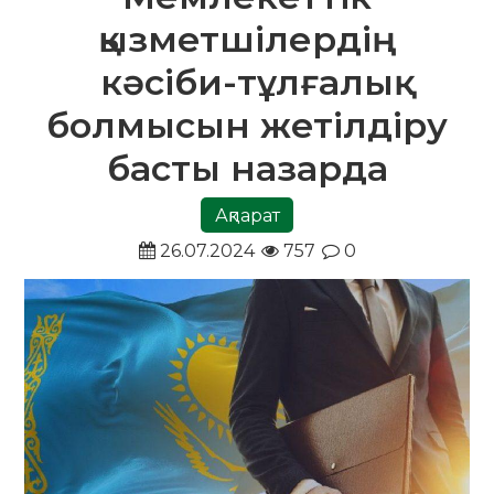
қызметшілердің
кәсіби-тұлғалық
болмысын жетілдіру
басты назарда
Ақпарат
26.07.2024
757
0