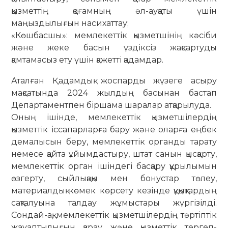
қызметтің қоғамның әл-ауқаты үшін
маңыздылығын насихаттау;
«Көшбасшы»: мемлекеттік қызметшінің кәсіби
және жеке басын үздіксіз жақсартуды
қамтамасыз ету үшін қажетті қадамдар.
Аталған Қадамдық жоспарды жүзеге асыру
мақсатында 2024 жылдың басынан бастап
Департаментпен біршама шаралар атқарылуда.
Оның ішінде, мемлекеттік қызметшілердің
қызметтік іссапарларға бару және оларға еңбек
демалысын беру, мемлекеттік органды тарату
немесе қайта ұйымдастыру, штат санын қысқарту,
мемлекеттік орган ішіндегі басқару құрылымын
өзгерту, сыйлықақы мен бонустар төлеу,
материалдық көмек көрсету кезінде құқықтардың
сақталуына талдау жұмыстары жүргізілді.
Сондай-ақ, мемлекеттік қызметшілердің тәртіптік
жауаптылығын қарау және қызметтік тергеп-