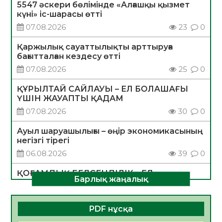
5547 әскери бөлімінде «Алғашқы қызмет
күні» іс-шарасы өтті
07.08.2026
23
0
Қаржылық сауаттылықты арттыруға
бағытталған кездесу өтті
07.08.2026
25
0
ҚҰРЫЛТАЙ САЙЛАУЫ – ЕЛ БОЛАШАҒЫ
ҮШІН ЖАУАПТЫ ҚАДАМ
07.08.2026
30
0
Ауыл шаруашылығы – өңір экономикасының
негізгі тірегі
06.08.2026
39
0
ҚОҒАМДЫҚ БЕЛСЕНДІЛІК – ЕЛ
Барлық жаңалық
ДАМУЫНЫҢ НЕГІЗІ
06.08.2026
36
0
PDF нұсқа
ҚҰРЫЛТАЙ САЙЛАУЫ – БОЛАШАҚҚА