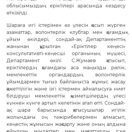
облысымыздың еріктілері арасында кездесу
өткізілді.
Шараға игі істерімен өз үлесін қосып жүрген
азаматтар, волонтерлік клубтар мен қоғамдық
ұйым өкілдері, сондай-ақ Департаменттің
жанынан құрылған «Еріктілер кеңесі»
консультативті-кеңесші органының мүшесі,
Департамент өкілі С.Жумаев қатысып,
еріктілердің қоғамдағы аса маңызды рөлін,
мемлекеттік органдардың волонтерлік
ұйымдармен тығыз байланыста жұмыс жасау
қажеттілігін және ізгі істермен айналысуға ниет
білдіруші мемлекеттік қызметшілердің үлесі
күннен күнге артып келетінін атап өтті. Сондай-
ақ, шара барысында қатысушылар игілік
жолындағы оң тәжірибелерімен алмасып,
кеңестің жұмысын жақсарту және оның алдына
қойылған міндеттер мен мақсаттарды іске