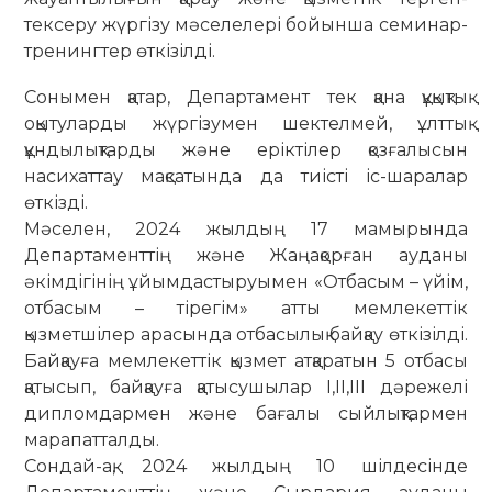
тексеру жүргізу мәселелері бойынша семинар-
тренингтер өткізілді.
Сонымен қатар, Департамент тек қана құқықтық
оқытуларды жүргізумен шектелмей, ұлттық
құндылықтарды және еріктілер қозғалысын
насихаттау мақсатында да тиісті іс-шаралар
өткізді.
Мәселен, 2024 жылдың 17 мамырында
Департаменттің және Жаңақорған ауданы
әкімдігінің ұйымдастыруымен «Отбасым – үйім,
отбасым – тірегім» атты мемлекеттік
қызметшілер арасында отбасылық байқау өткізілді.
Байқауға мемлекеттік қызмет атқаратын 5 отбасы
қатысып, байқауға қатысушылар І,ІІ,ІІІ дәрежелі
дипломдармен және бағалы сыйлықтармен
марапатталды.
Сондай-ақ, 2024 жылдың 10 шілдесінде