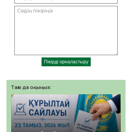
Тағы да оқыңыз: