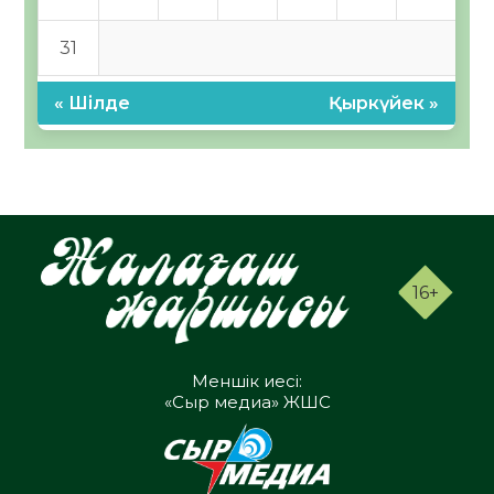
31
« Шілде
Қыркүйек »
16+
Меншік иесі:
«Сыр медиа» ЖШС