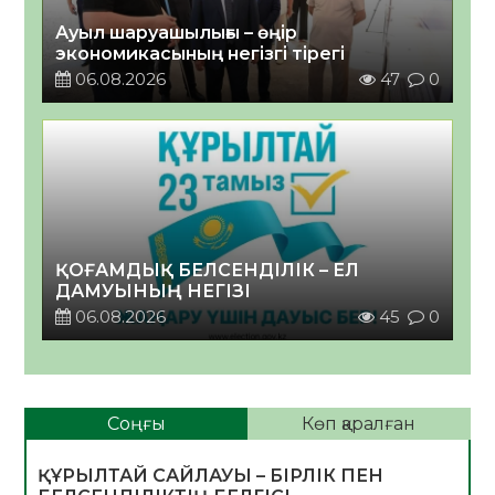
Ауыл шаруашылығы – өңір
экономикасының негізгі тірегі
06.08.2026
47
0
ҚОҒАМДЫҚ БЕЛСЕНДІЛІК – ЕЛ
ДАМУЫНЫҢ НЕГІЗІ
06.08.2026
45
0
Соңғы
Көп қаралған
ҚҰРЫЛТАЙ САЙЛАУЫ – БІРЛІК ПЕН