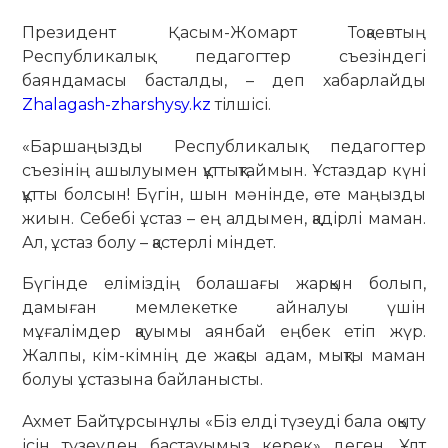
Президент Қасым-Жомарт Тоқаевтың
Республикалық педагогтер съезіндегі
баяндамасы басталды, – деп хабарлайды
Zhalagash-zharshysy.kz
тілшісі.
«Баршаңызды Республикалық педагогтер
съезінің ашылуымен құттықтаймын. Ұстаздар күні
құтты болсын! Бүгін, шын мәнінде, өте маңызды
жиын. Себебі ұстаз – ең алдымен, қадірлі маман.
Ал, ұстаз болу – қастерлі міндет.
Бүгінде еліміздің болашағы жарқын болып,
дамыған мемлекетке айналуы үшін
мұғалімдер қауымы аянбай еңбек етіп жүр.
Жалпы, кім-кімнің де жақсы адам, мықты маман
болуы ұстазына байланысты.
Ахмет Байтұрсынұлы «Біз елді түзеуді бала оқыту
ісін түзеуден бастауымыз керек» деген. Ұлт