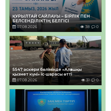
ҚҰРЫЛТАЙ САЙЛАУЫ – БІРЛІК ПЕН
БЕЛСЕНДІЛІКТІҢ БЕЛГІСІ
07.08.2026
38
0
5547 әскери бөлімінде «Алғашқы
қызмет күні» іс-шарасы өтті
07.08.2026
31
0