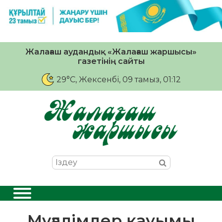
Жалағаш аудандық «Жалағаш жаршысы»
газетінің сайты
29°C
, Жексенбі, 09 тамыз, 01:12
Мұғалімдер қауымы