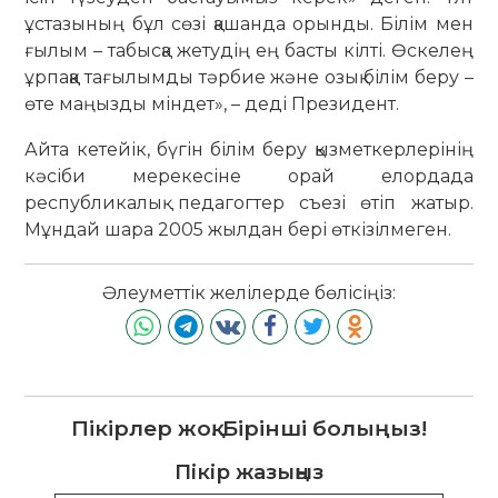
ұстазының бұл сөзі қашанда орынды. Білім мен
ғылым – табысқа жетудің ең басты кілті. Өскелең
ұрпаққа тағылымды тәрбие және озық білім беру –
өте маңызды міндет», – деді Президент.
Айта кетейік, бүгін білім беру қызметкерлерінің
кәсіби мерекесіне орай елордада
республикалық педагогтер съезі өтіп жатыр.
Мұндай шара 2005 жылдан бері өткізілмеген.
Әлеуметтік желілерде бөлісіңіз:
Пікірлер жоқ. Бірінші болыңыз!
Пікір жазыңыз