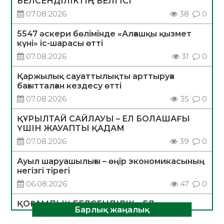
БЕЛСЕНДІЛІКТІҢ БЕЛГІСІ
07.08.2026
38
0
5547 әскери бөлімінде «Алғашқы қызмет
күні» іс-шарасы өтті
07.08.2026
31
0
Қаржылық сауаттылықты арттыруға
бағытталған кездесу өтті
07.08.2026
35
0
ҚҰРЫЛТАЙ САЙЛАУЫ – ЕЛ БОЛАШАҒЫ
ҮШІН ЖАУАПТЫ ҚАДАМ
07.08.2026
39
0
Ауыл шаруашылығы – өңір экономикасының
негізгі тірегі
06.08.2026
47
0
ҚОҒАМДЫҚ БЕЛСЕНДІЛІК – ЕЛ
Барлық жаңалық
ДАМУЫНЫҢ НЕГІЗІ