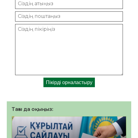
Тағы да оқыңыз: