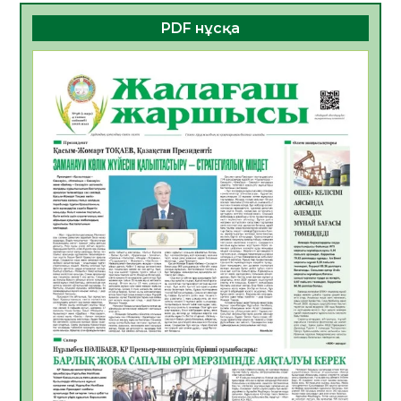
06.08.2026
45
0
PDF нұсқа
ҚҰРЫЛТАЙ САЙЛАУЫ – БОЛАШАҚҚА
БАСТАР ЖАУАПТЫ ТАҢДАУ
06.08.2026
46
0
Инфекциялық ауруларға қарсы иммундау
жұмыстарының тиімділігі
06.08.2026
49
0
Көкжөтел ауруы туралы
06.08.2026
45
0
АПВ вакцинасы туралы мәлімет
06.08.2026
44
0
Open Air: Қызылорда облысы полиция
департаменті 20 мыңнан астам
көрерменнің қауіпсіздігін қамтамасыз етті
06.08.2026
58
0