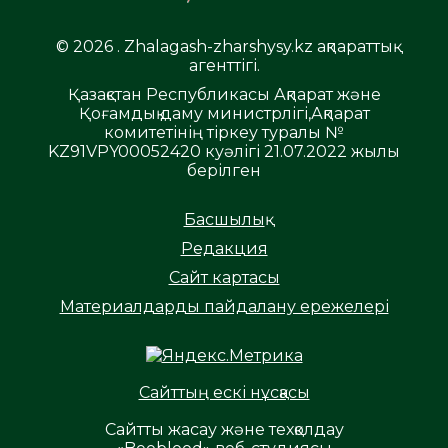
© 2026 . Zhalagash-zharshysy.kz ақпараттық
агенттігі.
Қазақстан Республикасы Ақпарат және
Қоғамдық даму министрлігі,Ақпарат
комитетінің тіркеу туралы №
KZ91VPY00052420 куәлігі 21.07.2022 жылы
берілген
Басшылық
Редакция
Сайт картасы
Материалдарды пайдалану ережелері
Сайттың ескі нұсқасы
Сайтты жасау және техқолдау