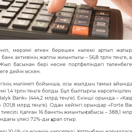
ніп, мерзімі өткен берешек көлемі артып жатыр
банк активінің жалпы жиынтығы – 56,8 трлн теңге, 
. Жыл басынан бері несие портфеліндегі төленбеге
геге дейін өскен.
ігінің мәліметі бойынша, осы жылдың тамыз айынд
емі 1,4 трлн теңге болды. Бұл былтырғы көрсеткіштен 
alyk Bank» (444,2 млрд теңге). Екінші орында – «Kaspi
(101,8 млрд теңге). Одан кейінгі орындар «Forte Ban
тиесілі. Қалған 16 банктің жиынтық табысы – 388,1 млр
ндағы үлесі 72%-ды құрап отыр.
і 10,4%-ға өскенін көр­сетеді. Ұлттық банк жариялағ