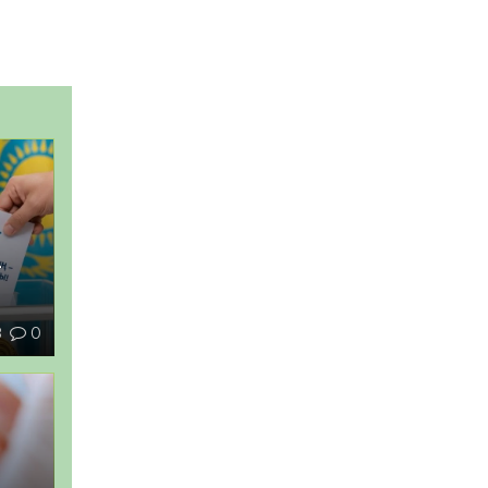
–
8
0