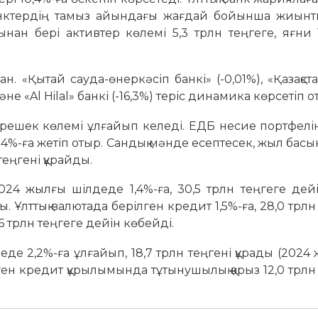
 банктердің тамыз айындағы жағдай бойынша жиынты
нан бері активтер көлемі 5,3 трлн теңгеге, яғни 
ан. «Қытай сауда-өнеркәсіп банкі» (-0,01%), «Қазақст
және «Al Hilal» банкі (-16,3%) теріс динамика көрсетіп о
решек көлемі ұлғайып келеді. ЕДБ несие порт­фелі
14%-ға жетіп отыр. Сандық мән­де есептесек, жыл басы
еңгені құрай­ды.
24 жылғы шілдеде 1,4%-ға, 30,5 трлн теңгеге дей
 Ұлттық валютада берілген кредит 1,5%-ға, 28,0 трлн
6 трлн теңгеге дейін көбейді.
еде 2,2%-ға ұлғайып, 18,7 трлн теңгені құрады (202
ілген кредит құрылымында тұтынушылық қарыз 12,0 трлн