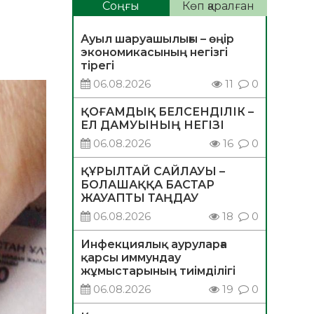
Соңғы
Көп қаралған
Ауыл шаруашылығы – өңір
экономикасының негізгі
тірегі
06.08.2026
11
0
ҚОҒАМДЫҚ БЕЛСЕНДІЛІК –
ЕЛ ДАМУЫНЫҢ НЕГІЗІ
06.08.2026
16
0
ҚҰРЫЛТАЙ САЙЛАУЫ –
БОЛАШАҚҚА БАСТАР
ЖАУАПТЫ ТАҢДАУ
06.08.2026
18
0
Инфекциялық ауруларға
қарсы иммундау
жұмыстарының тиімділігі
06.08.2026
19
0