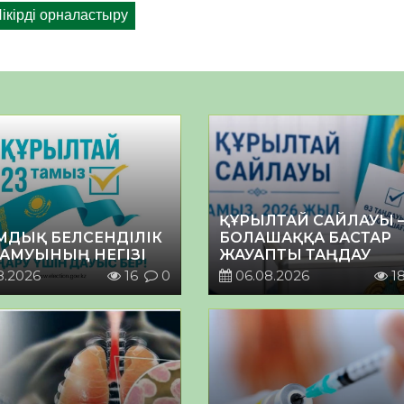
ҚҰРЫЛТАЙ САЙЛАУЫ 
МДЫҚ БЕЛСЕНДІЛІК
БОЛАШАҚҚА БАСТАР
ДАМУЫНЫҢ НЕГІЗІ
ЖАУАПТЫ ТАҢДАУ
8.2026
16
0
06.08.2026
1