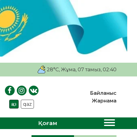
28°C
, Жұма, 07 тамыз, 02:40
Байланыс
Жарнама
қаз
qaz
Қоғам