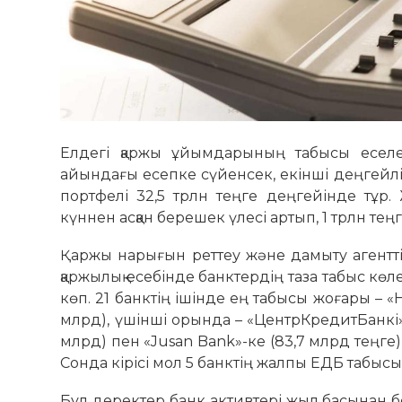
Елдегі қаржы ұйымдарының табысы еселе
айындағы есепке сүйенсек, екінші деңгейлі 
портфелі 32,5 трлн теңге деңгейінде тұр
күннен асқан берешек үлесі артып, 1 трлн тең
Қаржы нарығын реттеу және дамыту агентт
қаржылық есебінде банктердің таза табыс көл
көп. 21 банктің ішінде ең табысы жоғары – «H
млрд), үшінші орында – «ЦентрКредитБанкі» 
млрд) пен «Jusan Bank»-ке (83,7 млрд теңге) 
Сонда кірісі мол 5 банктің жалпы ЕДБ табысы
Бұл деректер банк активтері жыл басынан бер