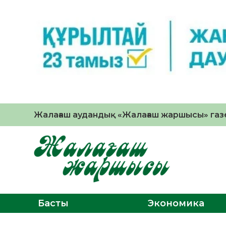
Жалағаш аудандық «Жалағаш жаршысы» газе
Басты
Экономика