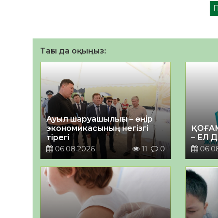
Тағы да оқыңыз:
Ауыл шаруашылығы – өңір
экономикасының негізгі
ҚОҒА
тірегі
– ЕЛ 
06.08.2026
11
0
06.0