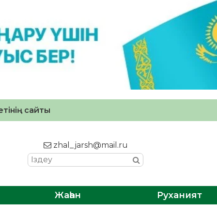
тінің сайты
zhal_jarsh@mail.ru
Жаһан
Руханият