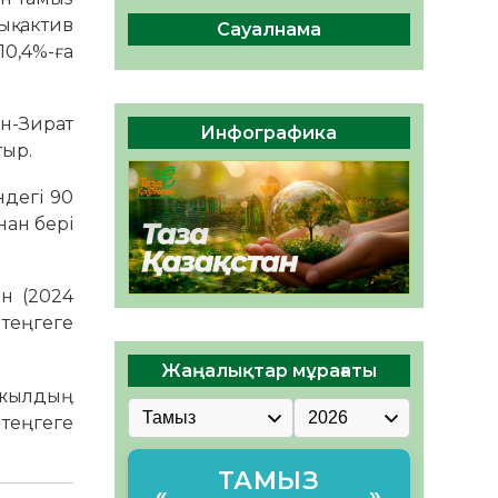
ы жаңа Құрылтай үшін дауыс
қ актив
беруге дайын
Сауалнама
10,4%-ға
05.08.2026
31
0
ӘРБІР ДАУЫС – ҚОҒАМ
ДАМУЫНА ҚОСЫЛҒАН
ан-Зират
Инфографика
ҮЛЕС
тыр.
05.08.2026
36
0
ндегі 90
нан бері
ін (2024
 теңгеге
Жаңалықтар мұрағаты
4 жылдың
 теңгеге
ТАМЫЗ
«
»