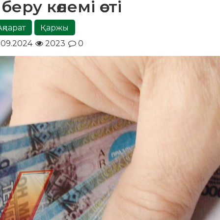
беру көлемі өсті
Ақпарат
Қаржы
.09.2024
2023
0