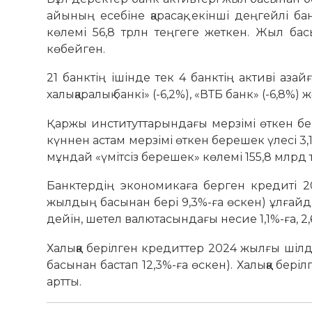
айының есебіне қарасақ, екінші деңгейлі
көлемі 56,8 трлн теңгеге жеткен. Жыл басы
көбейген.
21 банктің ішінде тек 4 банктің активі азайғ
халықаралық банкі» (-6,2%), «ВТБ банк» (-6,8%) 
Қаржы институттарындағы мерзімі өткен бе
күннен астам мер­зімі өткен берешек үлесі 3,
мұндай «үмітсіз берешек» кө­лемі 155,8 млрд т
Банктердің экономикаға берген кредиті 20
жылдың басынан бері 9,3%-ға өскен) ұлғайды.
дейін, шетел валютасындағы несие 1,1%-ға, 2,
Халыққа берілген кредиттер 2024 жылғы шілд
басынан бастап 12,3%-ға өскен). Халыққа бер
артты.