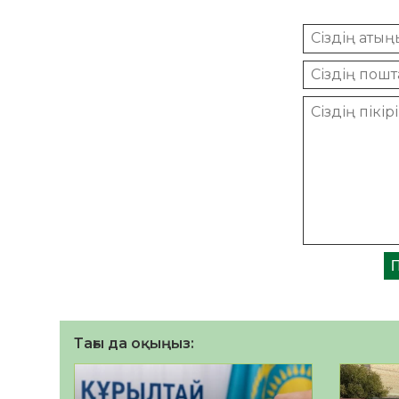
Тағы да оқыңыз: