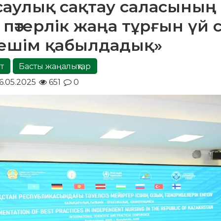
нсаулық сақтау саласының
пәтерлік жаңа тұрғын үй 
ешім қабылдадық»
т
Басты жаңалықтар
6.05.2025
651
0