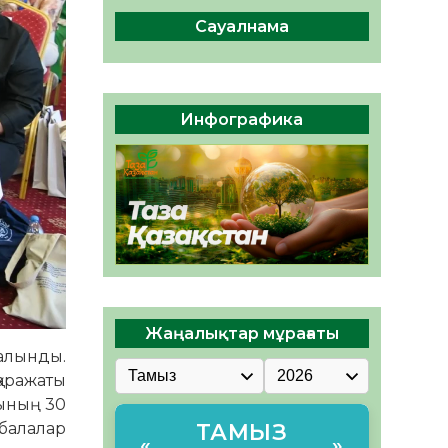
сақтау – әр азаматтың
міндеті
Сауалнама
05.08.2026
39
0
Руслан Рүстемұлы облыс
әкімінің кеңесшісі болып
Инфографика
тағайындалды
05.08.2026
37
0
Жаңалықтар мұрағаты
 алынды.
қаражаты
рының 30
балалар
ТАМЫЗ
«
»