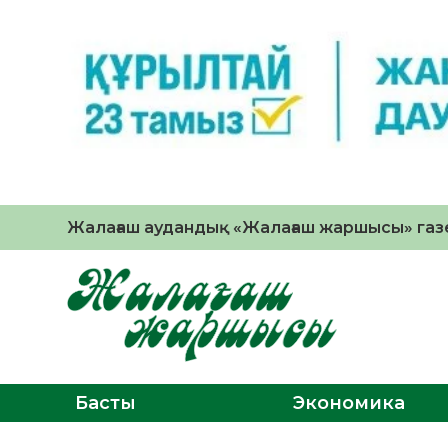
Жалағаш аудандық «Жалағаш жаршысы» газе
Басты
Экономика