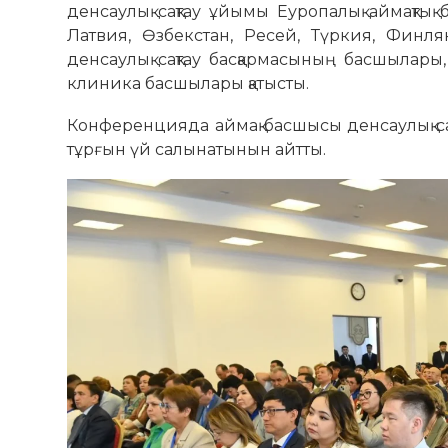
денсаулық сақтау ұйымы Еуропалық аймақты
Латвия, Өзбекстан, Ресей, Түркия, Финля
денсаулық сақтау басқармасының басшылары
клиника басшылары қатысты.
Конференцияда аймақ басшысы денсаулық са
тұрғын үй салынатынын айтты.