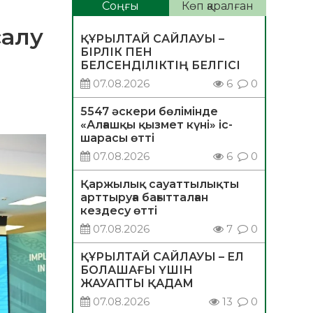
Соңғы
Көп қаралған
салу
ҚҰРЫЛТАЙ САЙЛАУЫ –
БІРЛІК ПЕН
БЕЛСЕНДІЛІКТІҢ БЕЛГІСІ
07.08.2026
6
0
5547 әскери бөлімінде
«Алғашқы қызмет күні» іс-
шарасы өтті
07.08.2026
6
0
Қаржылық сауаттылықты
арттыруға бағытталған
кездесу өтті
07.08.2026
7
0
ҚҰРЫЛТАЙ САЙЛАУЫ – ЕЛ
БОЛАШАҒЫ ҮШІН
ЖАУАПТЫ ҚАДАМ
07.08.2026
13
0