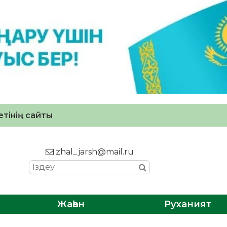
тінің сайты
zhal_jarsh@mail.ru
Жаһан
Руханият