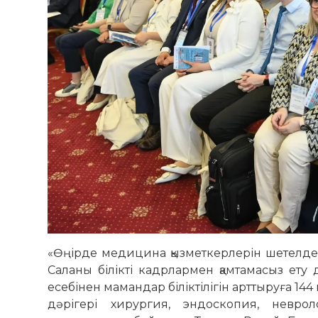
«Өңірде медицина қызметкерлерін шетелде о
Саланы білікті кадрлармен қамтамасыз ету
есебінен мамандар біліктілігін арттыруға 1
дәрігері хирургия, эндоскопия, неврол