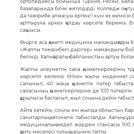
ортопедиясы бойынша Түркия, Ресей, Бела
базаларында білім жетілдірді. Колледж оқ
да тәжірибе алмасуы ертеңгі күні өз жемісін
арттыруға әркез қолдау көрсете береміз.
сақшысы.
Өңірге аса қажетті медицина мамандықтары б
«Жалпы тәжірибелі дәрігер» мамандығы бойы
бөлінді. Халықаралық байланыстың артуы бола
Жалпы әлеуметтік сала қызметкерлерінің тұ
көрсетіп келеміз. Өткен жылы мәдениет с
салынып, 40 жаңа қызметтік пәтер табыста
саласының қызметкерлеріне де 100 пәтерлік 
құрылысы басталып, жыл соңына дейін табыста
Айта кетейік, соңғы екі жылда облыстың бар
санитарлық автокөлік табысталды. Халық с
медициналық жедел жәрдем стансасы 100 па
қамту мәселесі толық шешімін тапты.