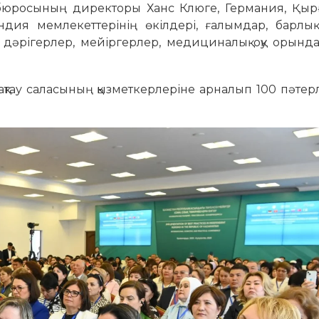
қ бюросының директоры Ханс Клюге, Германия, Қыр
ндия мемлекеттерінің өкілдері, ғалымдар, барлық 
, дәрігерлер, мейіргерлер, медициналық оқу орын
қтау саласының қызметкерлеріне арналып 100 пәтер