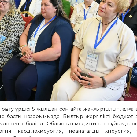
қыту үрдісі 5 жылдан соң қайта жаңғыртылып, қолға
 де басты назарымызда. Былтыр жергілікті бюджет 
44 млн теңге бөлінді. Облыстың медициналық ұйымда
огия, кардиохирургия, неанаталды хирургия, 