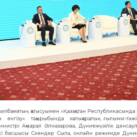
лібаевтың қатысуымен «Қазақстан Республикасында 
ін енгізу» тақырыбында халықаралық ғылыми-тәжі
инистрі Ақмарал Әлназарова, Дүниежүзілік денсаулы
есі басшысы Скендер Сыла, онлайн режимде Дүние