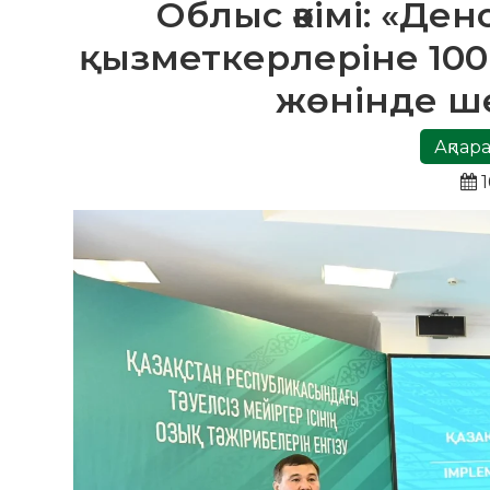
Облыс әкімі: «Де
қызметкерлеріне 100 
жөнінде ш
Ақпара
1