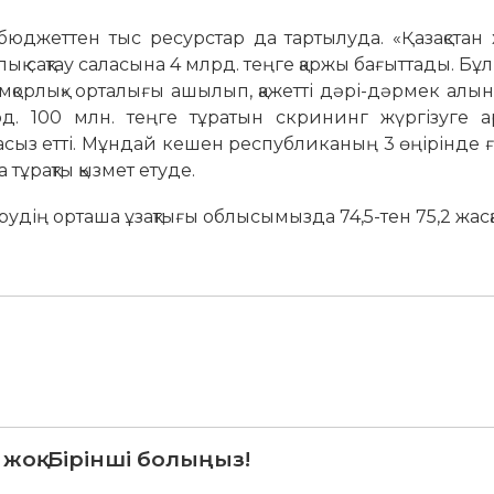
джеттен тыс ресурстар да тартылуда. «Қазақстан 
ық сақтау саласына 4 млрд. теңге қаржы бағыттады. Бұл
мқорлық» орталығы ашылып, қажетті дәрі-дәрмек алы
д. 100 млн. теңге тұратын скрининг жүргізуге а
з етті. Мұндай кешен республиканың 3 өңірінде ғ
тұрақты қызмет етуде.
удің орташа ұзақтығы облысымызда 74,5-тен 75,2 жасқа
 жоқ. Бірінші болыңыз!