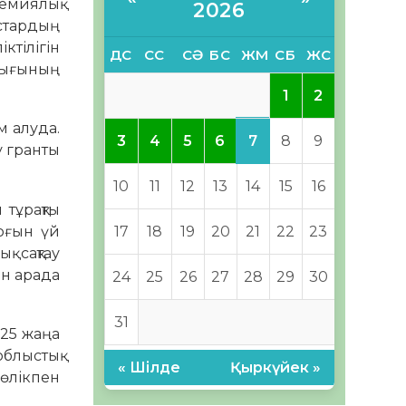
емиялық
2026
астардың
ктілігін
ДС
СС
СӘ
БС
ЖМ
СБ
ЖС
лығының
1
2
м алуда.
7
3
4
5
6
8
9
у гранты
10
11
12
13
14
15
16
 тұрақты
рғын үй
17
18
19
20
21
22
23
қ сақтау
ын арада
24
25
26
27
28
29
30
31
225 жаңа
облыстық
« Шілде
Қыркүйек »
көлікпен