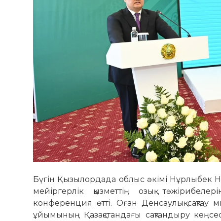
Бүгін Қызылордада облыс әкімі Нұрлыбек Нә
мейіргерлік қызметтің озық тәжірибелер
конференция өтті. Оған Денсаулық сақтау м
ұйымының Қазақстандағы сақтандыру кеңс