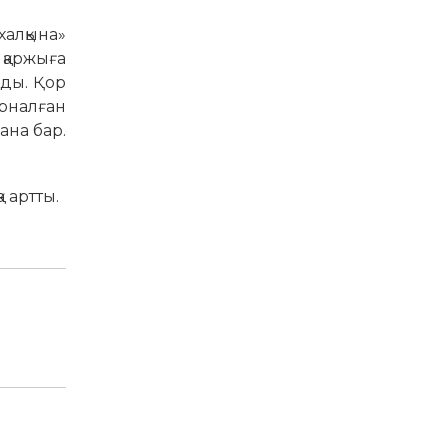
халқына»
 қаржыға
нды. Қор
рналған
ана бар.
 артты.