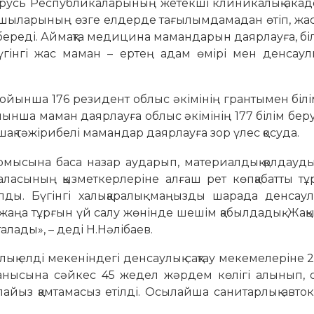
русь Республикаларының жетекші клиникалық-акад
ытушыларының өзге елдерде тағылымдамадан өтіп, ж
 береді. Аймақта медицина мамандарын даярлауға, білі
 Бүгінгі жас маман – ертең адам өмірі мен денсау
ойынша 176 резидент облыс әкімінің грантымен білі
нша маман даярлауға облыс әкімінің 177 білім бер
шақ тәжірибелі мамандар даярлауға зор үлес қосуда.
рмысына баса назар аударып, материалдық қолдауды
аласының қызметкерлеріне алғаш рет көпқабатты тұ
лды. Бүгінгі халықаралық маңызды шарада денсаулы
жаңа тұрғын үй салу жөнінде шешім қабылдадық. Жақ
лады», – деді Н.Нәлібаев.
лық елді мекеніндегі денсаулық сақтау мекемелеріне 
ұранысына сәйкес 45 жедел жәрдем көлігі алынып, 
йыз қамтамасыз етілді. Осылайша санитарлық авто