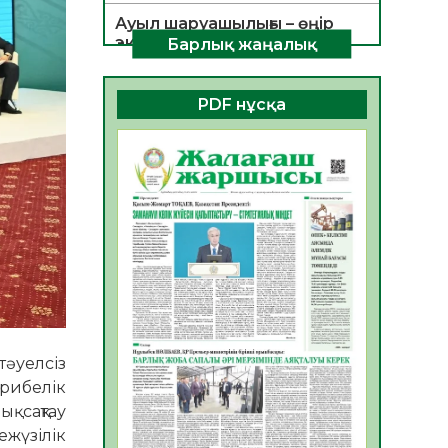
Ауыл шаруашылығы – өңір
экономикасының негізгі
Барлық жаңалық
тірегі
06.08.2026
26
0
PDF нұсқа
ҚОҒАМДЫҚ БЕЛСЕНДІЛІК –
ЕЛ ДАМУЫНЫҢ НЕГІЗІ
06.08.2026
24
0
ҚҰРЫЛТАЙ САЙЛАУЫ –
БОЛАШАҚҚА БАСТАР
ЖАУАПТЫ ТАҢДАУ
06.08.2026
27
0
Инфекциялық ауруларға
қарсы иммундау
жұмыстарының тиімділігі
тәуелсіз
06.08.2026
28
0
рибелік
қ сақтау
Көкжөтел ауруы туралы
жүзілік
06.08.2026
25
0