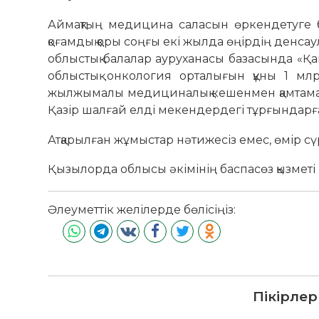
Аймақтың медицина саласын өркендетуге бю
қоғамдық қоры соңғы екі жылда өңірдің денсаул
облыстық балалар ауруханасы базасында «Қа
облыстық онкология орталығын құны 1 млр
жылжымалы медициналық кешенмен қамтамасы
Қазір шалғай елді мекендердегі тұрғындарға 
Атқарылған жұмыстар нәтижесіз емес, өмір сүр
Қызылорда облысы әкімінің баспасөз қызметі
Әлеуметтік желілерде бөлісіңіз:
Пікірлер