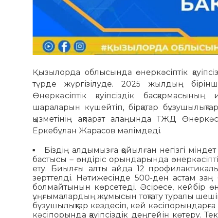
Қызылорда облысында өнеркәсіптік қауіпс
түрде жүргізілуде. 2025 жылдың бірін
Өнеркәсіптік қауіпсіздік басқармасының
шараларын күшейтіп, бірқатар бұзушылықт
қызметінің ақпарат алаңында ТЖД Өнеркәсі
Еркебұлан Жарасов мәлімдеді.
Біздің алдымызға қойылған негізгі міндет
бастысы – өндіріс орындарында өнеркәсіптік
ету. Биылғы алты айда 12 профилактикалық б
зерттелді. Нәтижесінде 500-ден астам заң б
болмайтынын көрсетеді. Әсіресе, кейбір өн
ұңғымалардың жұмысын тоқтату туралы шеші
бұзушылықтар кездесіп, кей кәсіпорындарға 
кәсіпорында қауіпсіздік деңгейін көтеру. Те