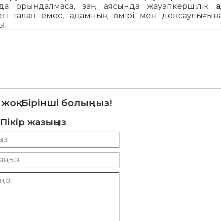
ында орындалмаса, заң аясында жауапкершілік қа
індегі талап емес, адамның өмірі мен денсаулығы
ы.
 жоқ. Бірінші болыңыз!
Пікір жазыңыз