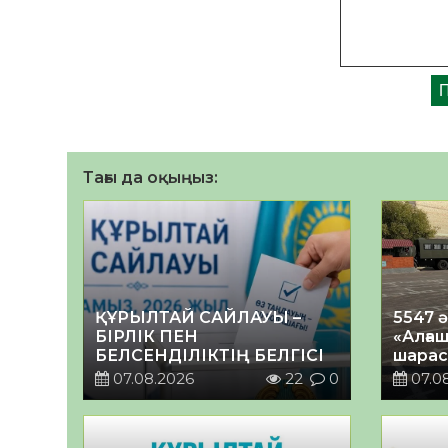
Тағы да оқыңыз:
ҚҰРЫЛТАЙ САЙЛАУЫ –
5547 
БІРЛІК ПЕН
«Алғаш
БЕЛСЕНДІЛІКТІҢ БЕЛГІСІ
шарас
07.08.2026
22
0
07.0