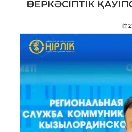
ӨНЕРКӘСІПТІК ҚАУІ
2