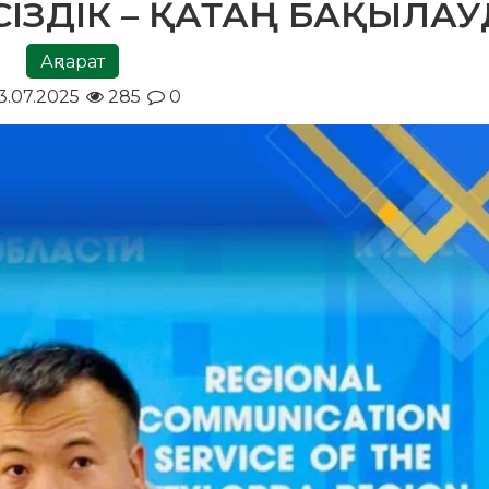
ПСІЗДІК – ҚАТАҢ БАҚЫЛА
Ақпарат
3.07.2025
285
0