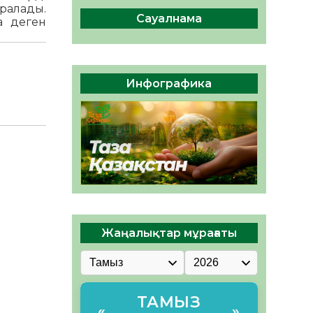
сақтау – әр азаматтың
ралады.
міндеті
Сауалнама
на деген
05.08.2026
46
0
Руслан Рүстемұлы облыс
әкімінің кеңесшісі болып
Инфографика
тағайындалды
05.08.2026
44
0
Жаңалықтар мұрағаты
ТАМЫЗ
«
»