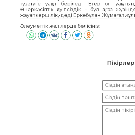
түзетуге уақыт беріледі. Егер ол уақыт
Өнеркәсіптік қауіпсіздік – бұл қағаз жүз
жауапкершілік,-деді Еркебұлан Жұмағалиұл
Әлеуметтік желілерде бөлісіңіз:
Пікірлер