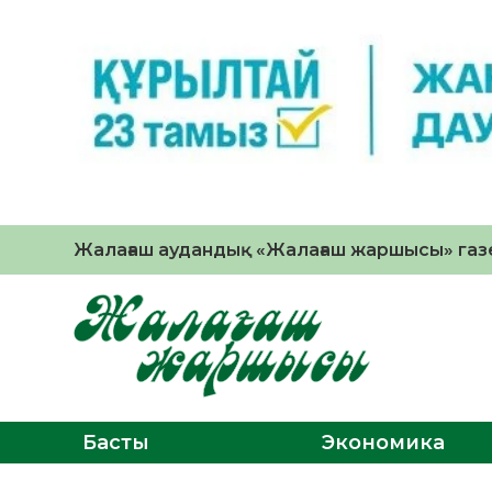
Жалағаш аудандық «Жалағаш жаршысы» газе
Басты
Экономика