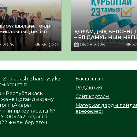
шаруашылығы – өңір
микасының негізгі
ҚОҒАМДЫҚ БЕЛСЕНДІ
– ЕЛ ДАМУЫНЫҢ НЕГІ
8.2026
35
0
06.08.2026
3
. Zhalagash-zharshysy.kz
Басшылық
ық агенттігі.
Редакция
тан Республикасы
Сайт картасы
т және Қоғамдық даму
рлігі,Ақпарат
Материалдарды пайда
тінің тіркеу туралы №
ережелері
Y00052420 куәлігі
2022 жылы берілген