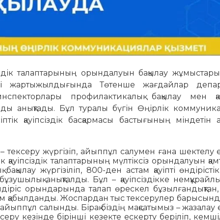
іздік талаптарының орындалуын бақылау жұмыстары
ші жартыжылдығында Төтенше жағдайлар депар
 инспекторлары профилактикалық бақылау мен қа
арды анықтады. Бұл туралы бүгін Өңірлік коммуник
птік қауіпсіздік басқармасы бастығының міндетін 
 – тексеру жүргізіп, айыппұл салумен ғана шектелу 
 қауіпсіздік талаптарының мүлтіксіз орындалуын қа
ақылау жүргізіліп, 800-ден астам қауіпті өндірісті
ұзушылық анықталды. Бұл – қауіпсіздікке немқұрайлы
діріс орындарында талап өрескел бұзылғандықтан, 
м қабылданды. Жоспардан тыс тексерулер барысынд
айыппұл салынды. Бірақ біздің мақсатымыз – жазалау 
ксеру кезінде бірінші кезекте ескерту беріліп, кемші