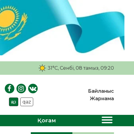
31°C
, Сенбі, 08 тамыз, 09:20
Байланыс
Жарнама
қаз
qaz
Қоғам