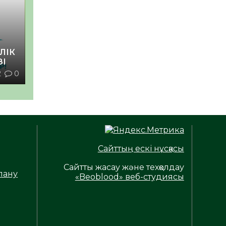
ЛІК
ЗІ
2
0
Сайттың ескі нұсқасы
Сайтты жасау және техқолдау
лану
«Beoblood» веб-студиясы