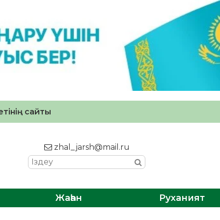
тінің сайты
zhal_jarsh@mail.ru
Жаһан
Руханият