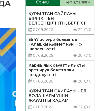
УДА
Соңғы
Көп қаралған
ҚҰРЫЛТАЙ САЙЛАУЫ –
БІРЛІК ПЕН
БЕЛСЕНДІЛІКТІҢ БЕЛГІСІ
07.08.2026
22
0
5547 әскери бөлімінде
«Алғашқы қызмет күні» іс-
шарасы өтті
07.08.2026
20
0
Қаржылық сауаттылықты
арттыруға бағытталған
кездесу өтті
07.08.2026
20
0
ҚҰРЫЛТАЙ САЙЛАУЫ – ЕЛ
БОЛАШАҒЫ ҮШІН
ЖАУАПТЫ ҚАДАМ
07.08.2026
27
0