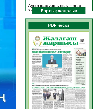
Ауыл шаруашылығы – өңір
экономикасының негізгі
Барлық жаңалық
тірегі
06.08.2026
35
0
PDF нұсқа
ҚОҒАМДЫҚ БЕЛСЕНДІЛІК –
ЕЛ ДАМУЫНЫҢ НЕГІЗІ
06.08.2026
32
0
ҚҰРЫЛТАЙ САЙЛАУЫ –
БОЛАШАҚҚА БАСТАР
ЖАУАПТЫ ТАҢДАУ
06.08.2026
35
0
Инфекциялық ауруларға
қарсы иммундау
жұмыстарының тиімділігі
06.08.2026
36
0
Көкжөтел ауруы туралы
06.08.2026
33
0