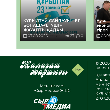
ҚҰРЫЛТАЙ САЙЛАУЫ – ЕЛ
Ауыл 
БОЛАШАҒЫ ҮШІН
эконо
ЖАУАПТЫ ҚАДАМ
тірегі
07.08.2026
27
0
06.0
© 2026 
ақпаратт
16+
Қазақс
Ақпара
минист
Меншік иесі:
комите
«Сыр медиа» ЖШС
KZ91VP
21.07.