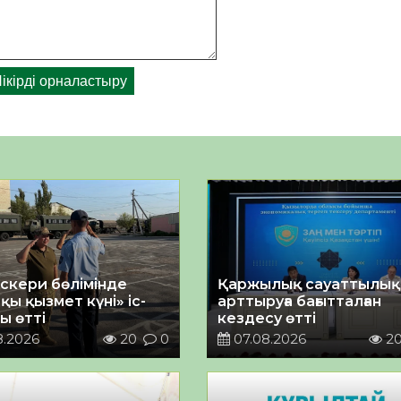
әскери бөлімінде
Қаржылық сауаттылы
қы қызмет күні» іс-
арттыруға бағытталған
ы өтті
кездесу өтті
8.2026
20
0
07.08.2026
2