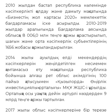
2010 жылдан бастап республика көлемінде
кәсіпкерлікті қолдау және дамыту мақсатында
«Бизнестің жол картасы 2020» мемлекеттік
бағдарламасы іске асырылды. 2010-2019
жылдар аралығында Бағдарлама аясында
облысқа 8 006,0 млн теңге қаржы қарастырылып,
шағын және орта кәсіпкерлік субъектілерінің
1656 жобасы қаржыландырылған.
2014 жылы ауылдық елді мекендердің
кәсіпкерлерін жеңілдетілген несиемен
қамтамасыз ету мақсатында республика
бойынша алғаш рет облыс әкімдігінің 100
пайыз қатысуымен «Қызылорда» Өңірлік
инвестициялық орталығы» МҚҰ ЖШС-і құрылды.
Орталыққа осы уақытқа дейін әртүрлі көздерден 9
млрд теңге қаржы тартылған.
2017 жылы облыс кәсіпкерлеріне бір терезе