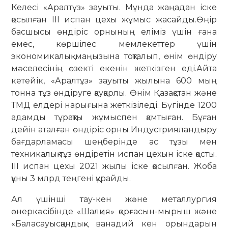
Келесі «Аралтұз» зауыты. Мұнда жаңадан іске
қосылған ІІІ испан цехы жұмыс жасайды.Өңір
басшысы өндіріс орнының еліміз үшін ғана
емес, көршілес мемлекеттер үшін
экономикалық маңызына тоқталып, өнім өндіру
мәселесінің өзекті екенін жеткізген еді.Айта
кетейік, «Аралтұз» зауыты жылына 600 мың
тонна тұз өндіруге қауқарлы. Өнім Қазақстан және
ТМД елдері нарығына жеткізіледі. Бүгінде 1200
адамды тұрақты жұмыспен қамтыған. Бұған
дейін аталған өндіріс орны Индустрияландыру
бағдарламасы шеңберінде ас тұзы мен
техникалық тұз өндіретін испан цехын іске қосты.
ІІІ испан цехы 2021 жылы іске қосылған. Жоба
құны 3 млрд теңгені құрайды.
Ал үшінші тау-кен және металлургия
өнеркәсібінде «Шалқия» қорғасын-мырыш және
«Баласауысқандық» ванадий кен орындарын