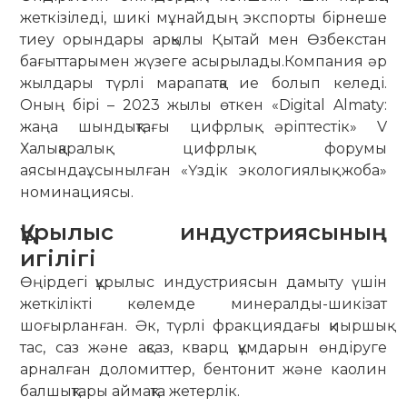
жеткізіледі, шикі мұнайдың экспорты бірнеше
тиеу орындары арқылы Қытай мен Өзбекстан
бағыттарымен жүзеге асырылады.Компания әр
жылдары түрлі марапатқа ие болып келеді.
Оның бірі – 2023 жылы өткен «Digital Almaty:
жаңа шындықтағы цифрлық әріптестік» V
Халықаралық цифрлық форумы
аясындаұсынылған «Үздік экологиялық жоба»
номинациясы.
Құрылыс индустриясының
игілігі
Өңірдегі құрылыс индустриясын дамыту үшін
жеткілікті көлемде минералды-шикізат
шоғырланған. Әк, түрлі фракциядағы қиыршық
тас, саз және ақсаз, кварц құмдарын өндіруге
арналған доломиттер, бентонит және каолин
балшықтары аймақта жетерлік.