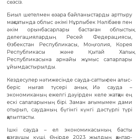
сөзсіз.
Биыл шетелмен өзара байланыстарды арттыру
мақсатында облыс әкімі Нұрлыбек Нәлібаев пен
әкім орынбасарлары бастаған облыстық
делегациялардың Ресей Федерациясы,
Өзбекстан Республикасы, Моңғолия, Корея
Республикасы және Қытай Халық
Республикасына арнайы жұмыс сапарлары
ұйымдастырылды.
Кездесулер нәтижесінде сауда-саттық пен алыс-
беріс нығая түсері анық. Иә сауда –
экономиканың ежелгі дәуірден келе жатқан ең
ескі салаларының бірі. Заман ағымымен дами
отырып, сауданың бүгінгі күнгі дәстүрлі түрі
қалыптасты.
Ішкі сауда – ел экономикасының басты
қозғаушы күші. Өңірде 2023 жылдың қаңтар-