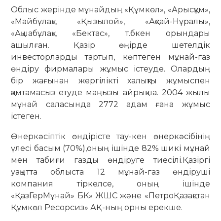
Облыс жерінде мұнайдың «Құмкөл», «Арысқұм»,
«Майбұлақ», «Қызылой», «Ақсай-Нұралы»,
«Ақшабұлақ», «Бектас», т.бкен орындары
ашылған. Қазір өңірде шетелдік
инвесторларды тартып, көптеген мұнай-газ
өндіру фирмалары жұмыс істеуде. Олардың
бір жағынан жергілікті халықты жұмыспен
қамтамасыз етуде маңызы айрықша. 2004 жылы
мұнай саласында 2772 адам ғана жұмыс
істеген.
Өнеркәсіптік өндірісте тау-кен өнеркәсібінің
үлесі басым (70%),оның ішінде 82% шикі мұнай
мен табиғи газды өндіруге тиесілі.Қазіргі
уақытта облыста 12 мұнай-газ өндіруші
компания тіркелсе, оның ішінде
«ҚазГерМұнай» БК» ЖШС және «ПетроҚазақстан
Құмкөл Ресорсиз» АҚ-ның орны ерекше.