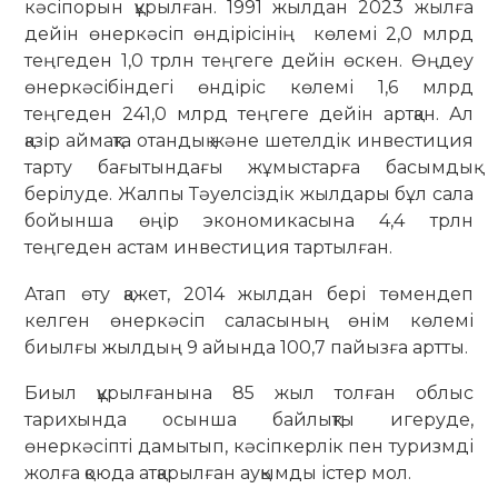
кәсіпорын құрылған. 1991 жылдан 2023 жылға
дейін өнеркәсіп өндірісінің көлемі 2,0 млрд
теңгеден 1,0 трлн теңгеге дейін өскен. Өңдеу
өнеркәсібіндегі өндіріс көлемі 1,6 млрд
теңгеден 241,0 млрд теңгеге дейін артқан. Ал
қазір аймақта отандық және шетелдік инвестиция
тарту бағытындағы жұмыстарға басымдық
берілуде. Жалпы Тәуелсіздік жылдары бұл сала
бойынша өңір экономикасына 4,4 трлн
теңгеден астам инвестиция тартылған.
Атап өту қажет, 2014 жылдан бері төмендеп
келген өнеркәсіп саласының өнім көлемі
биылғы жылдың 9 айында 100,7 пайызға артты.
Биыл құрылғанына 85 жыл толған облыс
тарихында осынша байлықты игеруде,
өнеркәсіпті дамытып, кәсіпкерлік пен туризмді
жолға қоюда атқарылған ауқымды істер мол.