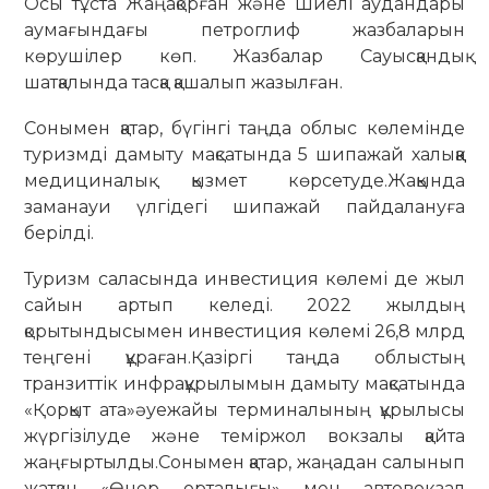
Осы тұста Жаңақорған және Шиелі аудандары
аумағындағы петроглиф жазбаларын
көрушілер көп. Жазбалар Сауысқандық
шатқалында тасқа қашалып жазылған.
Сонымен қатар, бүгінгі таңда облыс көлемінде
туризмді дамыту мақсатында 5 шипажай халыққа
медициналық қызмет көрсетуде.Жақында
заманауи үлгідегі шипажай пайдалануға
берілді.
Туризм саласында инвестиция көлемі де жыл
сайын артып келеді. 2022 жылдың
қорытындысымен инвестиция көлемі 26,8 млрд
теңгені құраған.Қазіргі таңда облыстың
транзиттік инфрақұрылымын дамыту мақсатында
«Қорқыт ата»әуежайы терминалының құрылысы
жүргізілуде және теміржол вокзалы қайта
жаңғыртылды.Сонымен қатар, жаңадан салынып
жатқан «Өнер орталығы» мен автовокзал