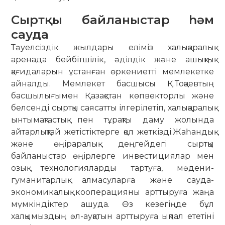
Сыртқы байланыстар һәм
сауда
Тәуелсіздік жылдары еліміз халықаралық
аренада бейбітшілік, әділдік және ашықтық
қағидаларын ұстанған өркениетті мемлекетке
айналды. Мемлекет басшысы Қ.Тоқаевтың
басшылығымен Қазақстан көпвекторлы және
белсенді сыртқы саясатты ілгерілетіп, халықаралық
ынтымақтастық пен тұрақты даму жолында
айтарлықтай жетістіктерге қол жеткізді.Жаһандық
және өңіраралық деңгейдегі сыртқы
байланыстар өңірлерге инвестициялар мен
озық технологияларды тартуға, мәдени-
гуманитарлық алмасуларға және сауда-
экономикалық кооперацияны арттыруға жаңа
мүмкіндіктер ашуда. Өз кезегіңде бұл
халқымыздың әл-ауқатын арттыруға ықпал ететіні