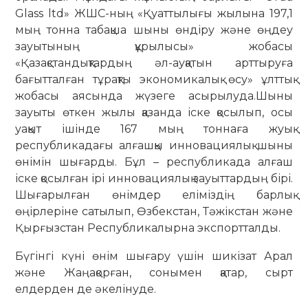
Glass ltd» ЖШС-ның «Қуаттылығы жылына 197,1
мың тонна табақша шыны өндіру және өңдеу
зауытының құрылысы» жобасы
«Қазақстандықтардың әл-ауқатын арттыруға
бағытталған тұрақты экономикалық өсу» ұлттық
жобасы аясында жүзеге асырылуда.Шыны
зауыты өткен жылы қазанда іске қосылып, осы
уақыт ішінде 167 мың тоннаға жуық
республикадағы алғашқы инновациялық шыны
өнімін шығарды. Бұл – республикада алғаш
іске қосылған ірі инновациялық зауыттардың бірі.
Шығарылған өнімдер еліміздің барлық
өңірлеріне сатылып, Өзбекстан, Тәжікстан және
Қырғызстан Республикалырна экспортталды.
Бүгінгі күні өнім шығару үшін шикізат Арал
және Жаңақорған, сонымен қатар, сырт
елдерден де әкелінуде.