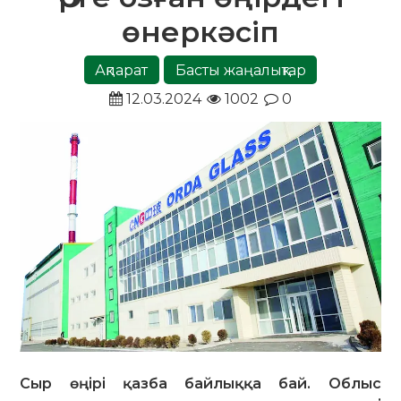
өнеркәсіп
Ақпарат
Басты жаңалықтар
12.03.2024
1002
0
Сыр өңірі қазба байлыққа бай. Облыс