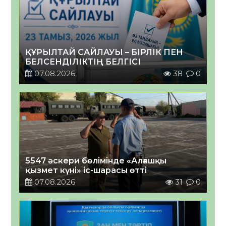
ҚҰРЫЛТАЙ САЙЛАУЫ – БІРЛІК ПЕН
БЕЛСЕНДІЛІКТІҢ БЕЛГІСІ
07.08.2026
38
0
5547 әскери бөлімінде «Алғашқы
қызмет күні» іс-шарасы өтті
07.08.2026
31
0