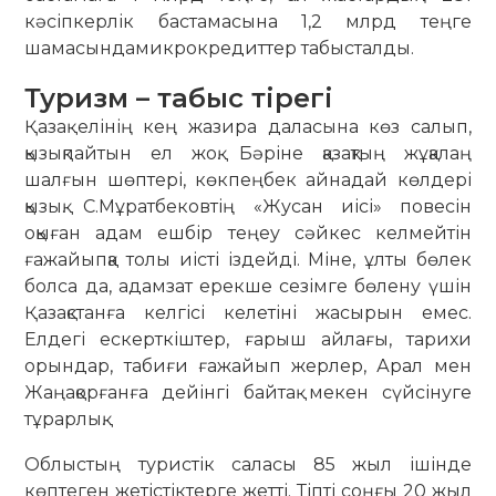
кәсіпкерлік бастамасына 1,2 млрд теңге
шамасындамикрокредиттер табысталды.
Туризм – табыс тірегі
Қазақ елінің кең жазира даласына көз салып,
қызықпайтын ел жоқ. Бәріне қазақтың жұқалаң
шалғын шөптері, көкпеңбек айнадай көлдері
қызық. С.Мұратбековтің «Жусан иісі» повесін
оқыған адам ешбір теңеу сәйкес келмейтін
ғажайыпқа толы иісті іздейді. Міне, ұлты бөлек
болса да, адамзат ерекше сезімге бөлену үшін
Қазақстанға келгісі келетіні жасырын емес.
Елдегі ескерткіштер, ғарыш айлағы, тарихи
орындар, табиғи ғажайып жерлер, Арал мен
Жаңақорғанға дейінгі байтақ мекен сүйсінуге
тұрарлық.
Облыстың туристік саласы 85 жыл ішінде
көптеген жетістіктерге жетті. Тіпті соңғы 20 жыл