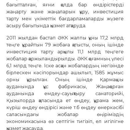
бағытталған, яғни қолда бар өндірістерді
жаңарту және жаңаларын құру, инвестиция
тарту мен үкіметтік бағдарламаларды жүзеге
асыру бағытында қызмет атқаруда.
2011 жылдан бастап ӘКК жалпы құны 17,2 млрд
теңге құрайтын 79 жобаға қатысты, оның ішінде
инвестиция тарту арқылы 11,1 млрд теңгеге
жобалар қаржыландырылды. ӘКК қоғамның үлесі
6,1 млрд теңге. Іске асқан жобалардың негізінде
бірлескен кәсіпорындар ашылып, 1585 жұмыс
орны құрылған. Оның ішінде Қармақшы
ауданында құс фабрикасы, Жаңақорған
ауданында емдеу-сауықтыру санаторийі,
Қызылорда қаласында ет өңдеу, құрама жем,
күріш өңдеу өндірісі және т.б өңдеу өнеркәсібі
саласындағы жобалар өңіріміздің
экономикасына өз септігін тигізіп, ел игілігне
қызмет жасауда.