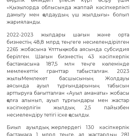
өңірлік өнімдегі үлесін күрт өсіру үшін
«Қызылорда облысында жаппай кәсіпкерлікті
дамыту мен қолдаудың үш жылдығы» болып
жарияланды.
2022-2023 жылдары шағын және орта
бизнестің 48,8 млрд теңгеге несиелендірілген
2265 жобасына Ұлттық жоба аясында субсидия
берілген. Шағын бизнестің 43 кәсіпкерлік
бастамасына 187,5 млн теңге көлемінде
мемлекеттік гранттар табысталған. 2023
жылыМемлекет басшысының Жолдауы
аясында ауыл тұрғындарының табысын
арттыруға бағытталған «Ауыл аманаты» жобасы
қолға алынып, ауыл тұрғындары мен жастар
кәсіпкерлігін жылдық 2,5 пайызбен
несиелендіру тетігі іске қосылды.
Биыл ауылдық жерлердегі 130 кәсіпкерлік
бастамаға 1 млрд теңге, ал жастардың 281