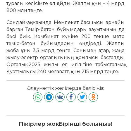
туралы келісімге қол қойды. Жалпы құны – 4 млрд
800 млн теңге.
Сондай-ақ жақында Мемлекет басшысы арнайы
барған Темір-бетон бұйымдары зауытының да
бәсі биік. Комбинат күніне 200 текше метр
темір-бетон бұйымдарын өндіреді. Жалпы
жоба құны 3,5 млрд теңге. Сонымен қатар, жаңа
жылу-электр орталығының құрылысы басталды.
Орталық 2025 жылы ел игілігіне табысталмақ.
Қуаттылығы 240 мегаватт, құны 215 млрд теңге.
Әлеуметтік желілерде бөлісіңіз:
Пікірлер жоқ. Бірінші болыңыз!