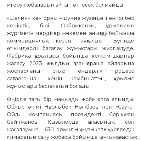
игеру жобаларын айтып өтпесек болмайды.
«Шалқия» кен орны – дүние жүзіндегі ең ірі бес
кеніштің бірі. Фабриканың құрылысын
жүргізетін мердігер мекемені анықтау бойынша
коммерциялық кезең аяқталды. Бүгінде
өтінімдерді бағалау жұмыстары жүргізілуде.
Фабрика құрылысы бойынша келісім-шарттар
жасасу 2023 жылдың қазан-қараша айларына
жоспарланып отыр. Тендерлік процесс
аяқталғаннан кейін комбинаттың құрылыс
жұмыстары басталатын болады.
Өңірде тағы бір маңызды жоба қолға алынды.
Облыс әкімі Нұрлыбек Нәлібаев пен «Саутс-
Ойл» компаниясы президенті Серікжан
Сейітжанов Қызылорда қаласының сол
жағалауынан 650 орындық музыкалық колледж
ғимаратын салу жобасы бойынша ынтымақтастық