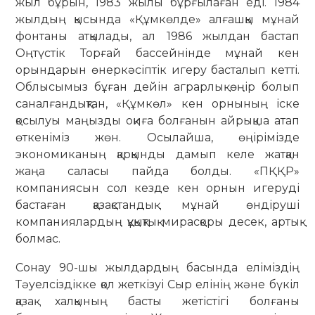
жыл бұрын, 1983 жылы бұрғылаған еді. 1984
жылдың қысында «Құмкөлде» алғашқы мұнай
фонтаны атқылады, ал 1986 жылдан бастап
Оңтүстік Торғай бассейнінде мұнай кен
орындарын өнеркәсіптік игеру басталып кетті.
Облысымыз бұған дейін аграрлық өңір болып
саналғандықтан, «Құмкөл» кен орнының іске
қосылуы маңызды оқиға болғанын айрықша атап
өткеніміз жөн. Осылайша, өңірімізде
экономиканың қарқынды дамып келе жатқан
жаңа саласы пайда болды. «ПҚҚР»
компаниясын сол кезде кен орнын игеруді
бастаған қазақстандық мұнай өндіруші
компаниялардың құқықтық мирасқоры десек, артық
болмас.
Сонау 90-шы жылдардың басында еліміздің
Тәуелсіздікке қол жеткізуі Сыр елінің және бүкіл
қазақ халқының басты жетістігі болғаны