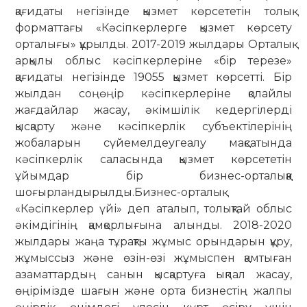
қағидаты негізінде қызмет көрсететін толық
форматтағы «Кәсіпкерлерге қызмет көрсету
орталығы» құрылды. 2017-2019 жылдары Орталық
арқылы облыс кәсіпкерлеріне «бір терезе»
қағидаты негізінде 19055 қызмет көрсетті. Бір
жылдан соңөңір кәсіпкерлеріне қолайлы
жағдайлар жасау, әкімшілік кедергілерді
қысқарту және кәсіпкерлік субъектілерінің
жобаларын сүйемелдеугеалу мақсатында
кәсіпкерлік саласында қызмет көрсететін
ұйымдар бір бизнес-орталыққа
шоғырландырылды.Бизнес-орталық
«Кәсіпкерлер үйі» деп аталып, толықтай облыс
әкімдігінің қамқорлығына алынды. 2018-2020
жылдары жаңа тұрақты жұмыс орындарын құру,
жұмыссыз және өзін-өзі жұмыспен қамтыған
азаматтардың санын қысқартуға ықпал жасау,
өңірімізде шағын және орта бизнестің жалпы