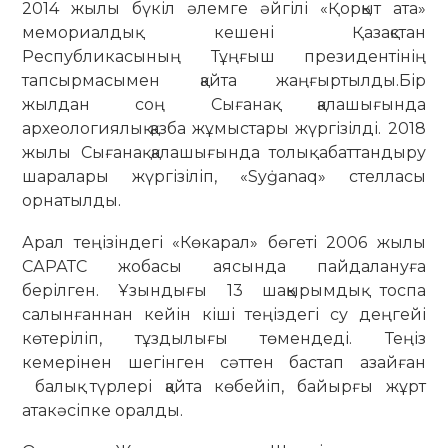
2014 жылы бүкіл әлемге әйгілі «Қорқыт ата»
мемориалдық кешені Қазақстан
Республикасының Тұңғыш президентінің
тапсырмасымен қайта жаңғыртылды.Бір
жылдан соң Сығанақ қалашығында
археологиялық қазба жұмыстары жүргізілді. 2018
жылы Сығанақ қалашығында толық абаттандыру
шаралары жүргізіліп, «Syġanaq» стелласы
орнатылды.
Арал теңізіндегі «Көкарал» бөгеті 2006 жылы
САРАТС жобасы аясында пайдалануға
берілген. Ұзындығы 13 шақырымдық тоспа
салынғаннан кейін кіші теңіздегі су деңгейі
көтеріліп, тұздылығы төмендеді. Теңіз
кемерінен шегінген сәттен бастап азайған
балық түрлері қайта көбейіп, байырғы жұрт
атакәсіпке оралды.