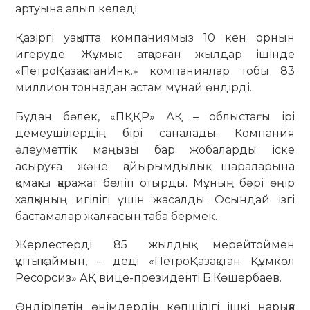
артуына алып келеді.
Қазіргі уақытта компаниямыз 10 кен орнын
игеруде. Жұмыс атқарған жылдар ішінде
«ПетроҚазақстанИнк.» компаниялар тобы 83
миллион тоннадан астам мұнай өндірді.
Бұдан бөлек, «ПҚҚР» АҚ – облыстағы ірі
демеушілердің бірі саналады. Компания
әлеуметтік маңызы бар жобаларды іске
асыруға және қайырымдылық шараларына
қомақты қаражат бөліп отырды. Мұның бәрі өңір
халқының игілігі үшін жасалды. Осындай ізгі
бастамалар жалғасын таба бермек.
Жерлестерді 85 жылдық мерейтоймен
құттықтаймын, – деді «ПетроҚазақстан Құмкөл
Ресорсиз» АҚ вице-президенті Б.Көшербаев.
Өндірілетін өнімдердің көпшілігі ішкі нарыққа