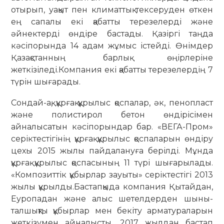
отырып, уақыт пен климаттық тексеруден өткен
ең сапалы екі қабатты терезелерді және
әйнектерді өндіре бастады. Қазіргі таңда
кәсіпорында 14 адам жұмыс істейді. Өнімдер
Қазақстанның барлық өңірлеріне
жеткізіледі.Компания екі қабатты терезелердің 7
түрін шығарады.
Сондай-ақ, құрғақ құрылыс қоспалар, әк, пенопласт
және полистирол бетон өндірісімен
айналысатын кәсіпорындар бар. «ВЕГА-Пром»
серіктестігінің құрғақ құрылыс қоспаларын өндіру
цехы 2015 жылы пайдалануға берілді. Мұнда
құрғақ құрылыс қоспасының 11 түрі шығарылады.
«Композиттік құбырлар зауыты» серіктестігі 2013
жылы құрылды.Бастапқыда компания Қытайдан,
Еуропадан және алыс шетелдерден шыны-
талшықты құбырлар мен бекіту арматураларын
жеткізумен айналысты. 2017 жылдан бастап