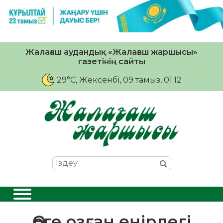
Жалағаш аудандық «Жалағаш жаршысы»
газетінің сайты
29°C
, Жексенбі, 09 тамыз, 01:12
Өрге озған өңірдегі