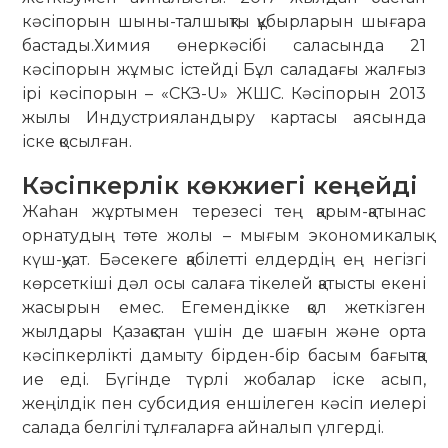
кәсіпорын шыны-талшықты құбырларын шығара
бастады.Химия өнеркәсібі саласында 21
кәсіпорын жұмыс істейді Бұл саладағы жалғыз
ірі кәсіпорын – «СКЗ-U» ЖШС. Кәсіпорын 2013
жылы Индустрияландыру картасы аясында
іске қосылған.
Кәсіпкерлік көкжиегі кеңейді
Жаһан жұртымен терезесі тең қарым-қатынас
орнатудың төте жолы – мығым экономикалық
күш-қуат. Бәсекеге қабілетті елдердің ең негізгі
көрсеткіші дәл осы салаға тікелей қатысты екені
жасырын емес. Егемендікке қол жеткізген
жылдары Қазақстан үшін де шағын және орта
кәсіпкерлікті дамыту бірден-бір басым бағытқа
ие еді. Бүгінде түрлі жобалар іске асып,
жеңілдік пен субсидия еншілеген кәсіп иелері
салада белгілі тұлғаларға айналып үлгерді.