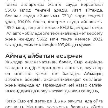
тамыз айларында жалпы сауда көрсеткіші
530,8 млрд теңгені құрады. Атап айтқанда,
бөлшек сауда айналымы 330,6 млрд теңгені
құрап, 104,0% болса, көтерме сауда айналымы
199,2 млрд теңгені немесе 104,3%-ды құрап отыр.
Ал автомобильдерге техникалық қызмет көрсету
және жөндеу 966,2 млн теңге немесе 2022
жылдың сәйкес кезеңіне 105,4%-ды құраған.
Аймақ айбатын асырған
Жылдар жылнамасынан бөлек, Сыр өңірінде
жаңадан өндіріс орындары ашылып, зауыттар
ел игілігіне қызмет ете бастады. Аймақтың
айбатын асырып, экономикалық қуат сыйлаған
және жақында ел Президенті өзі назар салған
нысандарға да шолу жасағанды жөн санадық.
Қазір Сыр елі дегенде Шыны зауыты қоса ойға
оралады. Мұндағы жұмыстың барлығы «Orda