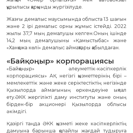
құрылысы қарқынды жүргізілуде.
Жазғы демалыс маусымында облыста 13 шағын
және 2 ірі демалыс орны жұмыс істейді. 2022
жылы 37,7 мың демалушы келген.Оның ішінде
14,2 мың демалушыны «Қамыстыбас» және
«Ханқожа көлі» демалыс аймақтары қабылдаған.
«Байқоңыр» корпорациясы
«Байқоңыр» әлеуметтік-кәсіпкерлік
корпорациясы» АҚ негізгі қызметтерінің бірі –
мемлекеттік және жеке серіктестіктің негізінде
Қызылорда аймағының өркендеуіне ықпал
ету.ӘКК жергілікті даму институты және оның
бірден-бір акционері Қызылорда облысы
әкімдігі.
Қазіргі таңда ӘКК қызметі жеке кәсіпкерліктің
дамуына барынша қолайлы жағдай тудыруға