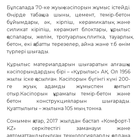
Бұлсалада 70-ке жуық кәсіпорын жұмыс істейді.
Өңірде табақша шыны, цемент, темір-бетон
бұйымдары, әк, кірпіш, керамикалық және
силикат кіріпіш, керамзит блоктары, құрылыс
қоспалары, желім, тротуарлық плитка, тауарлық
бетон, екі қабатты терезелер, айна және т.б өнім
түрлері шығады.
Құрылыс материалдарын шығаратын алғашқы
кәсіпорындардың бірі – «Құрылыс» АҚ. Ол 1956
жылы іске қосылған. Кәсіпорын бүгінгі күні 200-
ге жуық адамды жұмыспен қамтып
отыр.Кәсіпорын құрамалы темір-бетон және
бетон конструкцияларын шығарады.
Қуаттылығы – жылына 105 мың тонна.
Сонымен қатар, 2017 жылдан бастап «Комфорт-1
KZ» серкітестігі заманауи және
автоматтандырылған технологияларды қолдана