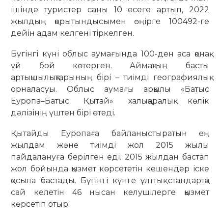
ішінде туристер саны 10 есеге артып, 2022
жылдың қорытындысымен өңірге 100492-ге
дейін адам келгені тіркелген.
Бүгінгі күні облыс аумағында 100-ден аса қонақ
үй бой көтерген. Аймақтың басты
артықшылықтарының бірі – тиімді географиялық
орналасуы. Облыс аумағы арқылы «Батыс
Еуропа–Батыс Қытай» халықаралық көлік
дәлізінің үштен бірі өтеді.
Қытайды Еуропаға байланыстыратын ең
жылдам және тиімді жол 2015 жылы
пайдалануға берілген еді. 2015 жылдан бастап
жол бойында қызмет көрсететін кешендер іске
қосыла бастады. Бүгінгі күнге ұлттық стандартқа
сай келетін 46 нысан келушілерге қызмет
көрсетіп отыр.