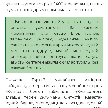
қызметті жүзеге асырып, 1400-ден астам адамды
жұмыс орындарымен қамтамасыз етіп отыр.
– Биыл облыс үшін айтулы жыл – туған
өңіріміз құрылғанына 85 жылдық
мерейтойын атап өтуде. Егер тарихқа
тереңірек үңілсек, мұнай-газ өндіру
саласына – кен орындарын игеруге, мұнай
мен газ өндіруге, мұнай мен мұнай
өнімдерін қайта өңдеуге және сатуға
қатысты көптеген қызықты оқиғалар туралы сөз
қозғауға болады.
Оңтүстік Торғай мұнай-газ иініндегі
пайдалануға берілген алғашқы мұнай кен орны
«Құмкөл» болып табылады. «Құмкөлдегі»
алғашқы терең ұңғыманы Оңтүстік Қазақстан
мұнай барлау экспедициясы осыдан тура 40