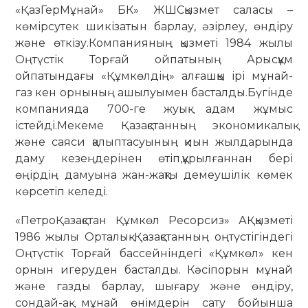
«ҚазГерМұнай» БК» ЖШСқызмет саласы –
көмірсутек шикізатын барлау, әзірлеу, өндіру
және өткізу.Компанияның қызметі 1984 жылы
Оңтүстік Торғай ойпатының Арысқұм
ойпатындағы «Құмкөлдің» алғашқы ірі мұнай-
газ кен орнының ашылуымен басталды.Бүгінде
компанияда 700-ге жуық адам жұмыс
істейді.Мекеме Қазақстанның экономикалық
және саяси қалыптасуының қиын жылдарында
даму кезеңдерінен өтіп,құрылғаннан бері
өңірдің дамуына жан-жақты демеушілік көмек
көрсетіп келеді.
«ПетроҚазақстан Құмкөл Ресорсиз» АҚқызметі
1986 жылы Орталық Қазақстанның оңтүстігіндегі
Оңтүстік Торғай бассейніндегі «Құмкөл» кен
орнын игеруден басталды. Кәсіпорын мұнай
және газды барлау, шығару және өндіру,
сондай-ақ мұнай өнімдерін сату бойынша