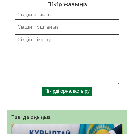
Пікір жазыңыз
Тағы да оқыңыз: