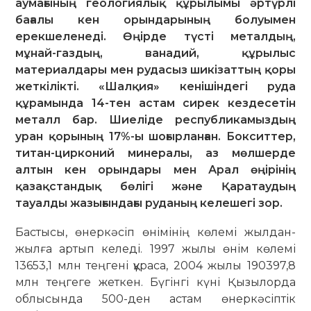
аумағының геологиялық құрылымы әртүрлі
бағалы кен орындарының болуымен
ерекшеленеді. Өңірде түсті металдың,
мұнай-газдың, ванадий, құрылыс
материалдары мен рудасыз шикізаттың қоры
жеткілікті. «Шалқия» кенішіндегі руда
құрамында 14-тен астам сирек кездесетін
металл бар. Шиеліде республикамыздың
уран қорының 17%-ы шоғырланған. Бокситтер,
титан-цирконий минералы, аз мөлшерде
алтын кен орындары мен Арал өңірінің
қазақстандық бөлігі және Қаратаудың
тауалды жазығындағы руданың келешегі зор.
Бастысы, өнеркәсіп өнімінің көлемі жылдан-
жылға артып келеді. 1997 жылы өнім көлемі
13653,1 млн теңгені құраса, 2004 жылы 190397,8
млн теңгеге жеткен. Бүгінгі күні Қызылорда
облысында 500-ден астам өнеркәсіптік