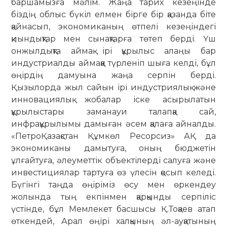
баршамызға мәлім. Жаңа тарих кезеңінде
біздің облыс бүкіл елмен бірге бір қазанда біте
қайнасып, экономиканың өтпелі кезеңіндегі
қиындықтар мен сынақтарға төтеп берді. Үш
онжылдықта аймақ ірі құрылыс алаңы бар
индустриалды аймаққа түрленіп шыға келді, бұл
өңірдің дамуына жаңа серпін берді.
Қызылорда жыл сайын ірі индустриялық және
инновациялық жобалар іске асырылатын
құрылыстары заманауи талапқа сай,
инфрақұрылымы дамыған әсем қалаға айналды.
«ПетроҚазақстан Құмкөл Ресорсиз» АҚ да
экономиканы дамытуға, оның бюджетін
ұлғайтуға, әлеуметтік объектілерді салуға және
инвестициялар тартуға өз үлесін қосып келеді.
Бүгінгі таңда өңіріміз өсу мен өркендеу
жолында тың екпінмен қарқынды серпіліс
үстінде, бұл Мемлекет басшысы Қ.Тоқаев атап
өткендей, Арал өңірі халқының әл-ауқатының