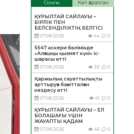
Соңғы
Көп қаралған
ҚҰРЫЛТАЙ САЙЛАУЫ –
БІРЛІК ПЕН
БЕЛСЕНДІЛІКТІҢ БЕЛГІСІ
07.08.2026
44
0
5547 әскери бөлімінде
«Алғашқы қызмет күні» іс-
шарасы өтті
07.08.2026
39
0
Қаржылық сауаттылықты
арттыруға бағытталған
кездесу өтті
07.08.2026
41
0
ҚҰРЫЛТАЙ САЙЛАУЫ – ЕЛ
БОЛАШАҒЫ ҮШІН
ЖАУАПТЫ ҚАДАМ
07.08.2026
46
0