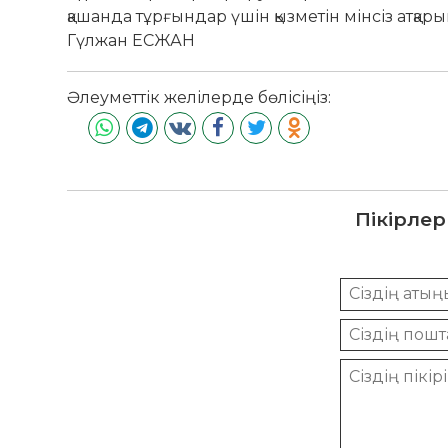
қа­шанда тұрғындар үшін қыз­­­метін мін­сіз ат
Гүлжан ЕСЖАН
Әлеуметтік желілерде бөлісіңіз:
Пікірлер