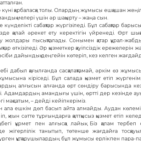
атталған.
үні қарбаласқа толы. Олар­­дың жұмысы ешқашан жеңіл б
андық иелері үшін әр ша­қыр­ту – жаңа сын.
 күн­делікті сабақтар жүр­гі­зіледі. Бұл сабақтар барыс
е қалай әрекет ету керектігін үй­ренеді. Өрт шыққ
ту жол­дары пысықталады. Сонымен қатар құ­­рал-жабд
 өт­кізіледі. Әр қызметкер қауіпсіздік ере­­желерін жа
кәсіби да­йындық деңгейін көтеріп, кез келген жағ­дай
ебі дабыл қағылғанда сас­­­қа­лақтамай, әркім өз жұмысы
жұмысына кіріседі. Бұл са­лада қызмет етіп жүргенімді
р­­дың алғысын ал­ғанда өрт сөндіру ба­рысында ке
 Адам­дар­дың аман­дығы үшін, өртті дер ке­зінде ауыз
гі мақсатым, – дейді кейіпкеріміз.
дын ала ешкім дөп басып ай­та алмайды. Аудан көлем
п, қиын сәтте тұрғындарға қал­т­қысыз қызмет етіп келед
егі құрмет пен алғысқа лайық. Біз қалам тербеп 
жігер­лі­лік танытып, төтенше жағдайға тос­­­­қа­уы
жүрген құт­қа­ру­­­шылардың бұл жұмысы ер­лік­пен па­ра-