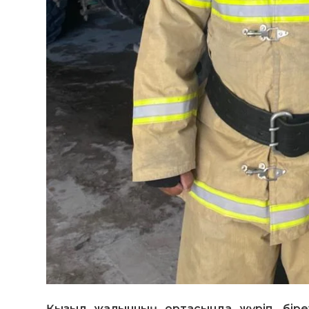
Қызыл жалынның ортасында жүріп, біре