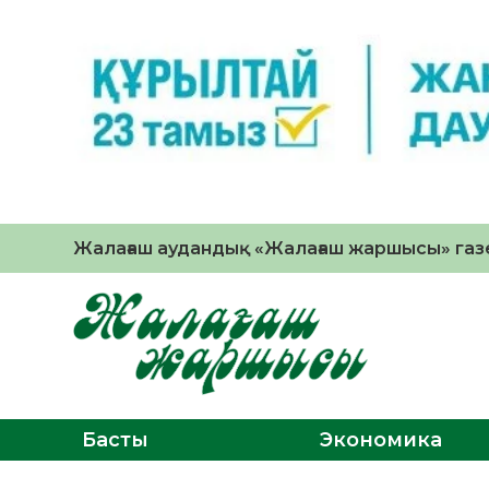
Жалағаш аудандық «Жалағаш жаршысы» газе
Басты
Экономика