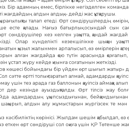
асты мақ­­сат – адам өмірін құтқару. Сол се­беп­ті әр ша
еміз. Бір адам­ның емес, бірлікке негізделген команд
пті жағдайдың алдын алдық, – дейді жас құтқарушы.
қырағылықты талап ете­ді. Өрт сөндірушілердің өмірінд
екше есте қалады. Нағыз батыр­лық осындай сын са
рт сөн­дірушілер кез келген уақытта, қан­­дай жағда
ізді. Олар күнделікті кезекшілікке шыққан уақыт
натын қызыл жалынмен арпалысып, өз өмір­лерін қатерг
ға орын алған жағдайда қою түтін арасында қозғалып, 
зін ұстап жүру кейде қиынға соғатынын жеткізді.
еуов көшесі бойын­да­ғы бір үйден өрт шығып жатыр» де
 Сол сәтте өртті толық та­ратып алмай, адамдарды қауіп­с
 үшін тез арада газ баллонын қауіпсіз ай­­маққа алып
өрт дер кезінде ауыздықталды. Өрт тілсіз жау бо
йда адамдардың ұқып­сыз­дығынан, бейқамдығына
уға шақырып, алдын алу жұмыс­та­рын жүргізсек те мә
з кәсібиліктің көрінісі. Жыл­дам шешім қабылдап, өз өм
асыз еткен өрт сөндіруші сол оқиға үшін ҚР Төтенше ж