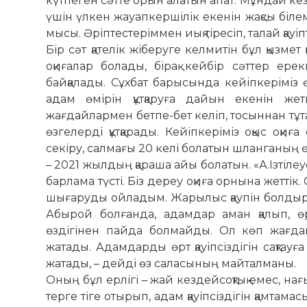
күтпеген сәтте орын алатын апат. Мұндай кезде б
үшін үлкен жауап­кер­шілік екенін жақсы біл
мысы. Әріптестеріммен иық тіресіп, та­лай қауі
Бір сәт қателік жіберуге келмитін бұл қызмет 
оқиғалар болады, бірақ кейбір сәт­тер ер
байқалады. Сұхбат барысында кейіп­керіміз ө
адам өмірін құт­қаруға дайын екенін жетк
жағдайлармен бетпе-бет келіп, тосыннан тұта
өзгелерді құт­қарады. Кейіпкеріміз оқыс оқи
секіру, салмағы 20 келі болатын шланганың ө
– 2021 жылдың қараша айы бо­ла­тын. «А.Ізтіл
барлама түсті. Біз дереу оқи­ға ор­нына жеттік.
шығаруды ойладым. Жа­рылыс қаупін болдырмау
Абырой бол­­ған­да, адамдар аман қалып, 
өздігінен пайда болмайды. Ол көп жағда
жатады. Адамдарды өрт қауіпсіздігін сақ­та
жатады, – дейді өз саласының майталманы.
Оның бұл ерлігі – жай кездейсоқтық емес, нағы
терге тіге отырып, адам қауіпсіздігін қамтам