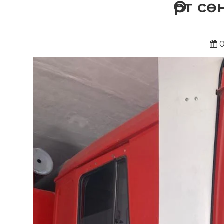
Өрт с
0