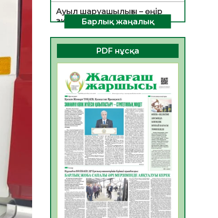
Ауыл шаруашылығы – өңір
экономикасының негізгі
Барлық жаңалық
тірегі
06.08.2026
53
0
PDF нұсқа
ҚОҒАМДЫҚ БЕЛСЕНДІЛІК –
ЕЛ ДАМУЫНЫҢ НЕГІЗІ
06.08.2026
51
0
ҚҰРЫЛТАЙ САЙЛАУЫ –
БОЛАШАҚҚА БАСТАР
ЖАУАПТЫ ТАҢДАУ
06.08.2026
53
0
Инфекциялық ауруларға
қарсы иммундау
жұмыстарының тиімділігі
06.08.2026
55
0
Көкжөтел ауруы туралы
06.08.2026
53
0