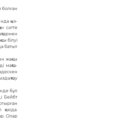
ол­­­ған
ында қыз­
ан сәтте
ықтармен
қсы білуі
да батыл
н жақ­­сы
 мақ­та­
з­дескен
­дық­тау
інде бұл
і. Бейбт
отырған
л қоюда.
пар. Олар