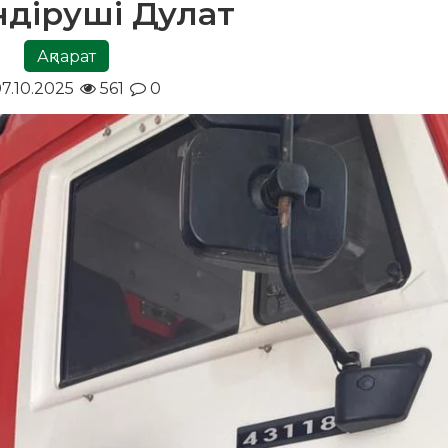
өндіруші Дулат
Ақпарат
7.10.2025
561
0