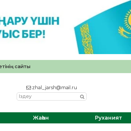
тінің сайты
zhal_jarsh@mail.ru
Жаһан
Руханият