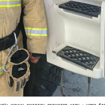
удің жанын ажалдан арашалап қалу – нағыз ба