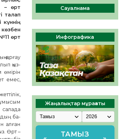
сақтау – әр азаматтың
н – өрт
міндеті
Сауалнама
і талап
05.08.2026
69
0
 күннің
Руслан Рүстемұлы облыс
 көзбен
әкімінің кеңесшісі болып
 №11 өрт
Инфографика
тағайындалды
05.08.2026
64
0
қ қорғау
лып қыз­
м өмірін
ет емес,
еттілік,
жұ­мы­сым
Жаңалықтар мұрағаты
 сала­да
рдың ба­
ын алған
з. Өрт –
ТАМЫЗ
«
»