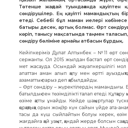
Төтенше жағдай туындағанда қауіптен қ
сөндірушілер. Ең қауіпті мамандықтың бі
етеді. Себебі бұл маман иелері көбінесе
батыры десек, артық болмас. Өрт сөндіру
көріп, танысу мақсатында таңмен таласып,
сөндіру бөліміне арнайы атбасын бұрдық.
Кейіпкеріміз Дулат Алтынбек – №11 өрт сөндір
сержанты. Ол 2015 жылдан бастап өрт сөндір
мет жа­сауда. Осындай жауап­кер­ші­лігі мол
апат­тан аман алып қа­лу мен өртті ауыз­дықта
азаматтық парыз деп қа­был­дайды.
– Өрт сөндіру – жүректілердің ма­ман­­­дығы. 
ба­тыл­дық пен төзімділікті талап етеді. Құт­қар
өзі­ме қатты ұнайды. Кейде шақыртулар түс
қорқақтыққа орын жоқ. Әр күн сайын үйде ата
тасы да күш сый­лайтын болуы ке­рек, өзім 
жағдайға қай уақыт, қандай жерде болсын сақ