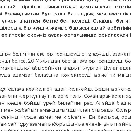
ашпай, тіршілік тыныштығын қамтамасыз ететі
рі болғандықтан бұл сала батылдық мен өжеттікт
 үлкен апатпен бетпе-бет келеді. Оларды бүгінгі
шілердің бір күндік жұмыс барысы қалай өрбитінін
 әріптесім екеуміз аудан орталығында орналасқан
у бөлімінің аға өрт сөн­дірушісі, құтқарушы, азаматты
уші болса, 2017 жылдан бас­тап аға өрт сөндіруші бо
 ма­мандықты абы­рой­мен ат­қа­рып жүр­ген Дулат ада
уда адам­зат ба­ласына кө­мек­те­суді қыз­мет­тік мін­д
Бұл салаға кез келген адам кел­мейді. Біздің қызмет өж
у қызметінің әр күні қауіп-қатерге толы. Соған қарамастан 
кен кезде бойды үрей билейтіні рас. Алайда біздің
-анам мен жұбайым аман­ды­ғымды тілеп оты­рады. Сола
сенімді түр­де қызметіме кірісемін. Ең бастысы, ор
адай сай тұру азаматтық борышымыз екенін ұмыт­пай­мы