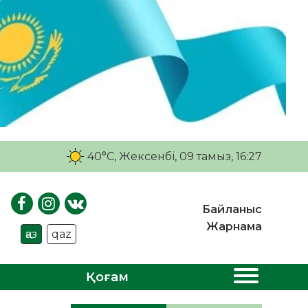
40°C
, Жексенбі, 09 тамыз, 16:27
Байланыс
Жарнама
қаз
qaz
Қоғам