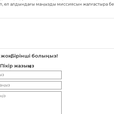
қарып, ел алдындағы ма­­­ңызды мис­сиясын жалғастыра бе
 жоқ. Бірінші болыңыз!
Пікір жазыңыз