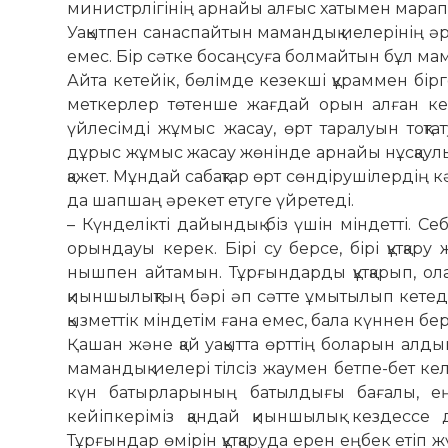
ми­нистрлігінің арнайы алғыс хатымен ма­рап
Уақытпен санаспайтын мамандық иелерінің әр к
емес. Бір сәтке босаңсуға бол­май­тын бұл мам
Айта кетейік, бөлімде кезекші құ­рам­мен бірге
меткерлер төтенше жағдай орын ал­ған кезд
үйлесімді жұ­мыс жасау, өрт таралуын тоқта
дұрыс жұмыс жа­сау жөнінде арнайы нұсқаулықтар
қажет. Мұндай са­бақтар өрт сөндірушілердің 
да шапшаң әрекет ету­ге үйретеді.
– Күнделікті дайындық біз үшін мін­­­детті. Себ
орындауы керек. Бірі су бер­се, бірі құтқару 
нышпен айтамын. Тұрғындарды құт­қарып, ола
қиыншылықтың бә­рі әп сәт­те ұмытылып кетеді.
қызметтік міндетім ға­­на емес, бала күннен бер
Қашан және қай уақытта өрттің бо­ла­рын ал
ма­мандық иелері тілсіз жаумен бетпе-бет келі
күн батырларының батылдығы баға­лы, еңб
кейіпкеріміз қандай қиыншылық кездессе де 
Тұрғындар өмірін құт­­­­қа­руда ерен еңбек етіп 