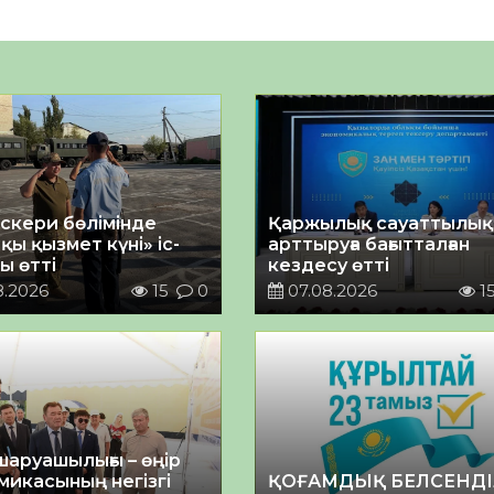
әскери бөлімінде
Қаржылық сауаттылы
қы қызмет күні» іс-
арттыруға бағытталған
ы өтті
кездесу өтті
8.2026
15
0
07.08.2026
1
шаруашылығы – өңір
микасының негізгі
ҚОҒАМДЫҚ БЕЛСЕНДІ