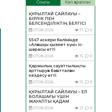
Соңғы
Көп қаралған
ҚҰРЫЛТАЙ САЙЛАУЫ –
БІРЛІК ПЕН
БЕЛСЕНДІЛІКТІҢ БЕЛГІСІ
07.08.2026
17
0
5547 әскери бөлімінде
«Алғашқы қызмет күні» іс-
шарасы өтті
07.08.2026
15
0
Қаржылық сауаттылықты
арттыруға бағытталған
кездесу өтті
07.08.2026
15
0
ҚҰРЫЛТАЙ САЙЛАУЫ – ЕЛ
БОЛАШАҒЫ ҮШІН
ЖАУАПТЫ ҚАДАМ
07.08.2026
21
0