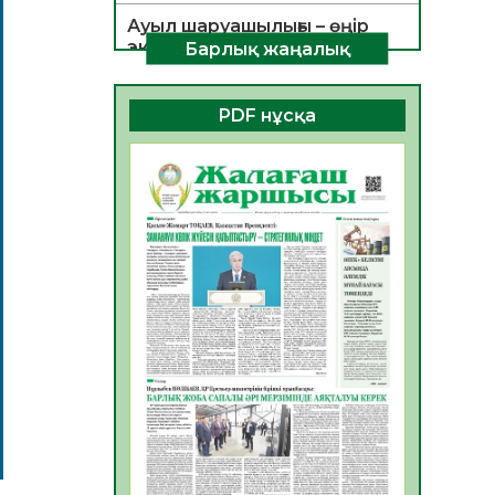
Ауыл шаруашылығы – өңір
экономикасының негізгі
Барлық жаңалық
тірегі
06.08.2026
31
0
PDF нұсқа
ҚОҒАМДЫҚ БЕЛСЕНДІЛІК –
ЕЛ ДАМУЫНЫҢ НЕГІЗІ
06.08.2026
30
0
ҚҰРЫЛТАЙ САЙЛАУЫ –
БОЛАШАҚҚА БАСТАР
ЖАУАПТЫ ТАҢДАУ
06.08.2026
32
0
Инфекциялық ауруларға
қарсы иммундау
жұмыстарының тиімділігі
06.08.2026
33
0
Көкжөтел ауруы туралы
06.08.2026
30
0