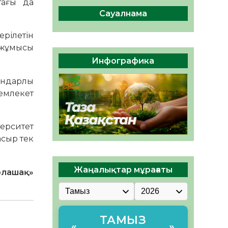
тағы да
сақтау – әр азаматтың
міндеті
Сауалнама
05.08.2026
44
0
ерілетін
Руслан Рүстемұлы облыс
у жұмысы
әкімінің кеңесшісі болып
Инфографика
тағайындалды
05.08.2026
41
0
ындарлы
Мемлекет
верситет
асыр тек
Жаңалықтар мұрағаты
олашақ»
ТАМЫЗ
«
»