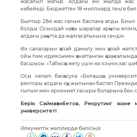
жасалып жатыр. Алдағы екі жылда жас ғ
көбейеді. Бюджеттен 18 миллиард теңге бөлі
Былтыр 284 жас ғалым баспана алды. Биыл 
болды. Осындай нақты шаралар арқылы елім
алдағы уақытта да жалғасатынына сендік.
Өз салаларын қалай дамыту мен қалай жет
ойы һәм идеясымен қанаттанған қазақ ғалымд
басшысы: «Табысқа жету үшін өз ісіңнің хас ше
Осы келелі басқосуға «Болашақ» университ
ректоры алдағы оқу жылынан бастап Президе
ғылым мен өркениет ғасыры боларына бек с
Берік Саймағанбетов, Рекрутинг және 
университеті
Әлеуметтік желілерде бөлісіңіз: