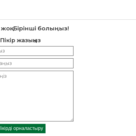
 жоқ. Бірінші болыңыз!
Пікір жазыңыз