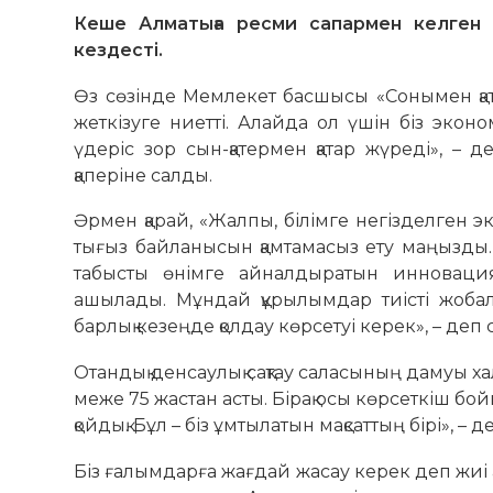
Кеше Алматыға ресми сапармен келге
кездесті.
Өз сөзінде Мемлекет басшысы «Сонымен қата
жеткізуге ниетті. Алайда ол үшін біз эк
үдеріс зор сын-қатермен қатар жүреді», –
қаперіне салды.
Әрмен қарай, «Жалпы, білімге негізделген 
тығыз байланысын қамтамасыз ету маңызд
табысты өнімге айналдыратын инновация
ашылады. Мұндай құрылымдар тиісті жобал
барлық кезеңде қолдау көрсетуі керек», – деп 
Отандық денсаулық сақтау саласының дамуы хал
меже 75 жастан асты. Бірақ осы көрсеткіш б
қойдық. Бұл – біз ұмтылатын мақсаттың бірі», 
Біз ғалымдарға жағдай жасау керек деп жиі 