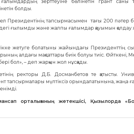
алымдардың зерттеуіне бөлінетін грант саны 
нетін болды.
ел Президентінің тапсырмасымен тағы 200 пәтер б
іздегі ғылымды және жалпы ғалымдар қауымын қолда
істікке жетуге болатыны жайындағы Президенттің с
арының алдағы мақсаттары биік болуы тиіс. Өйткені, 
бері бол», – деп жарқын жол нұсқады.
етінің ректоры Д.Б. Досманбетов те қатысты. Уни
нт тапсырмалары мүлтіксіз орындалатынына, жаңа ғ
енімді.
мансап орталығының жетекшісі, Қызылорда «Б