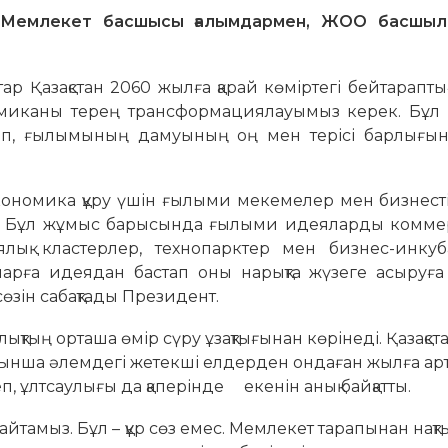
н Мемлекет басшысы ғалымдармен, ЖОО басшы
р Қазақстан 2060 жылға қарай көміртегі бейтарапты
ономиканы терең трансформациялауымыз керек. Бұл 
 деп, ғылымының дамуының оң мен терісі барлығын 
экономика құру үшін ғылыми мекемелер мен бизнест
ы. Бұл жұмыс барысында ғылыми идеяларды комме
лық кластерлер, технопарктер мен бизнес-инкуб
арға идеядан бастап оны нарықта жүзеге асыруға 
сөзін сабақтады Президент.
ықтың орташа өмір сүру ұзақтығынан көрінеді. Қазақст
ойынша әлемдегі жетекші елдерден ондаған жылға арт
– деп, ұлтсаулығы да қаперінде екенін анық байқатты.
айтамыз. Бұл – құр сөз емес. Мемлекет тарапынан нақ