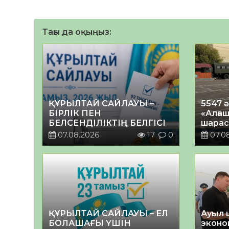
Тағы да оқыңыз:
ҚҰРЫЛТАЙ САЙЛАУЫ –
5547 
БІРЛІК ПЕН
«Алғаш
БЕЛСЕНДІЛІКТІҢ БЕЛГІСІ
шарас
07.08.2026
17
0
07.0
ҚҰРЫЛТАЙ САЙЛАУЫ – ЕЛ
Ауыл 
БОЛАШАҒЫ ҮШІН
эконо