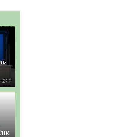
қты
5
0
ЛІК