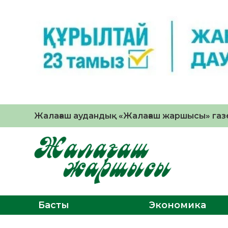
Жалағаш аудандық «Жалағаш жаршысы» газе
Басты
Экономика