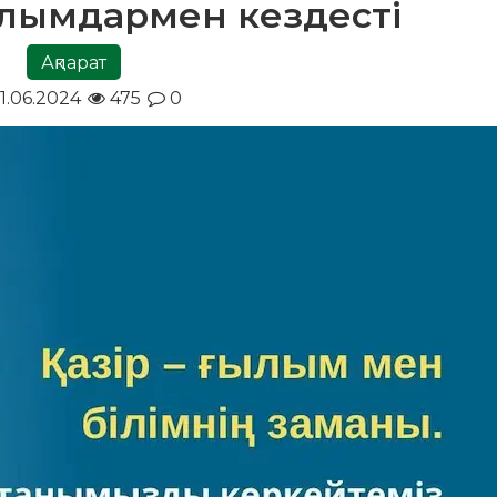
алымдармен кездесті
Ақпарат
1.06.2024
475
0