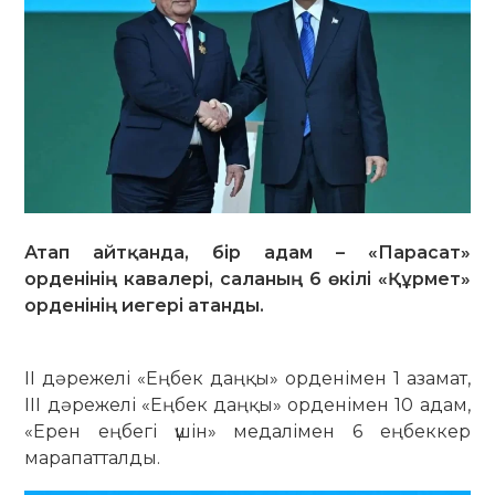
Атап айтқанда, бір адам – «Парасат»
орденінің кавалері, саланың 6 өкілі «Құрмет»
орденінің иегері атанды.
II дәрежелі «Еңбек даңқы» орденімен 1 азамат,
III дәрежелі «Еңбек даңқы» орденімен 10 адам,
«Ерен еңбегі үшін» медалімен 6 еңбеккер
марапатталды.