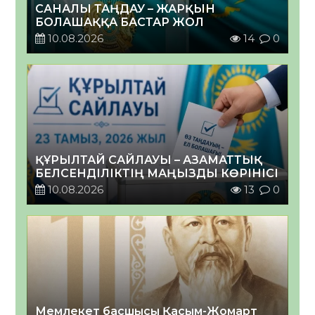
САНАЛЫ ТАҢДАУ – ЖАРҚЫН
БОЛАШАҚҚА БАСТАР ЖОЛ
10.08.2026
14
0
ҚҰРЫЛТАЙ САЙЛАУЫ – АЗАМАТТЫҚ
БЕЛСЕНДІЛІКТІҢ МАҢЫЗДЫ КӨРІНІСІ
10.08.2026
13
0
Мемлекет басшысы Қасым-Жомарт