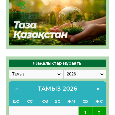
Жаңалықтар мұрағаты
ТАМЫЗ 2026
«
»
ДС
СС
СӘ
БС
ЖМ
СБ
ЖС
1
2