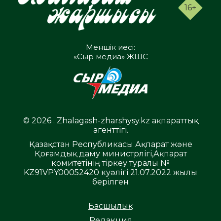
16+
Меншік иесі:
«Сыр медиа» ЖШС
© 2026 . Zhalagash-zharshysy.kz ақпараттық
агенттігі.
Қазақстан Республикасы Ақпарат және
Қоғамдық даму министрлігі,Ақпарат
комитетінің тіркеу туралы №
KZ91VPY00052420 куәлігі 21.07.2022 жылы
берілген
Басшылық
Редакция