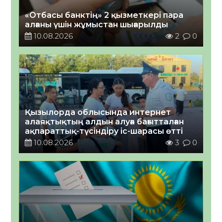
«Отбасы банктің» 2 қызметкері пара
алғаны үшін жұмыстан шығарылды
10.08.2026
2
0
Қызылорда облысында интернет
алаяқтықтың алдын алуға бағытталған
ақпараттық-түсіндіру іс-шарасы өтті
10.08.2026
3
0