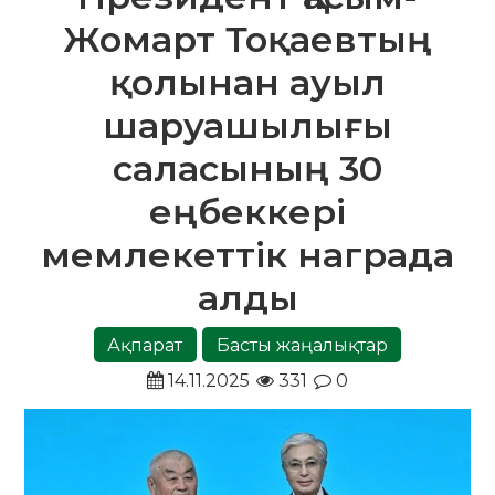
Жомарт Тоқаевтың
қолынан ауыл
шаруашылығы
саласының 30
еңбеккері
мемлекеттік награда
алды
Ақпарат
Басты жаңалықтар
14.11.2025
331
0