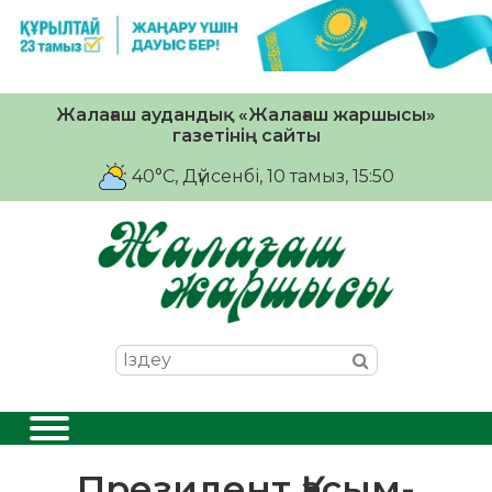
Жалағаш аудандық «Жалағаш жаршысы»
газетінің сайты
40°C
, Дүйсенбі, 10 тамыз, 15:50
Президент Қасым-