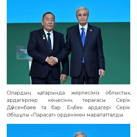
Олардың қатарында жерлесіміз облыстық
ардагерлер кеңесінің төрағасы Серік
Дүйсенбаев та бар. Еңбек ардагері Серік
Әбішұлы «Парасат» орденімен марапатталды.