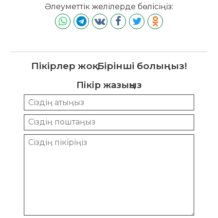
Әлеуметтік желілерде бөлісіңіз:
Пікірлер жоқ. Бірінші болыңыз!
Пікір жазыңыз