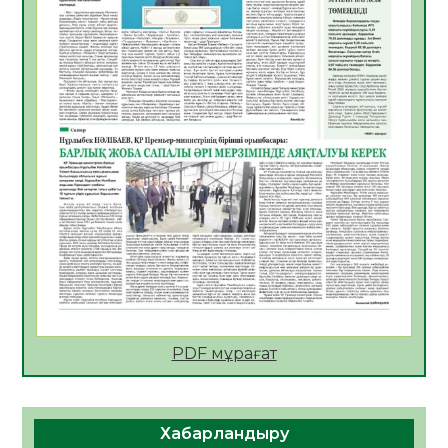
Ел игілігі үшін еңбек етіп жүрген
құрылысшыларға құрмет көрсетті
08.08.2026
20
0
ҚЫЗЫЛОРДАДА «ЖАСЫЛ ЕЛ» ЕҢБЕК
ЖАСАҚТАРЫНЫҢ ҚАТЫСУЫМЕН
ЭКОЛОГИЯЛЫҚ СЕНБІЛІК ӨТТІ
08.08.2026
19
0
Білім гранты иегерлерінің тізімі шықты
07.08.2026
20
0
Қазақстандықтар Құрылтай сайлауынан
жақсылық күтеді – қоғамдық пікір зерттеуі
07.08.2026
19
0
PDF мұрағат
«Дауыс беру учаскесін қалай табуға
болады?»
07.08.2026
20
0
Хабарландыру