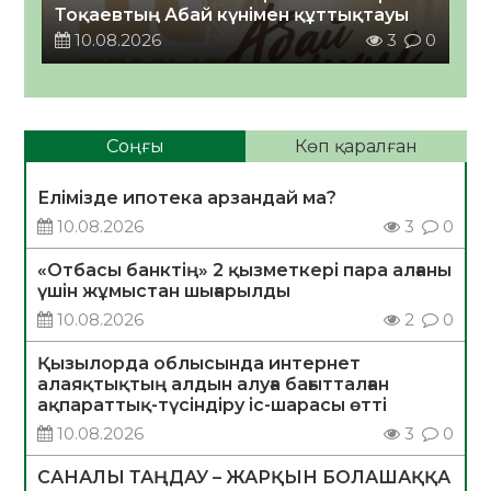
Тоқаевтың Абай күнімен құттықтауы
10.08.2026
3
0
Соңғы
Көп қаралған
Елімізде ипотека арзандай ма?
10.08.2026
3
0
«Отбасы банктің» 2 қызметкері пара алғаны
үшін жұмыстан шығарылды
10.08.2026
2
0
Қызылорда облысында интернет
алаяқтықтың алдын алуға бағытталған
ақпараттық-түсіндіру іс-шарасы өтті
10.08.2026
3
0
САНАЛЫ ТАҢДАУ – ЖАРҚЫН БОЛАШАҚҚА