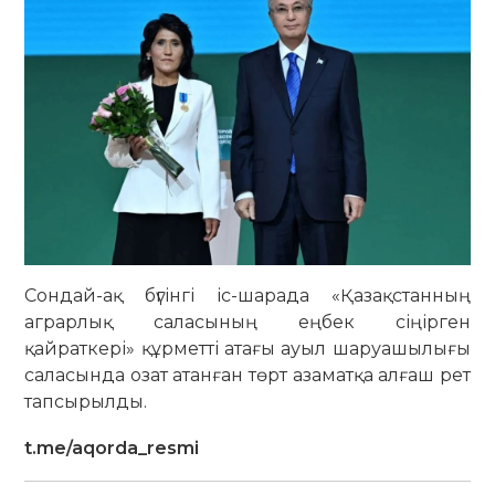
Сондай-ақ бүгінгі іс-шарада «Қазақстанның
аграрлық саласының еңбек сіңірген
қайраткері» құрметті атағы ауыл шаруашылығы
саласында озат атанған төрт азаматқа алғаш рет
тапсырылды.
t.me/aqorda_resmi