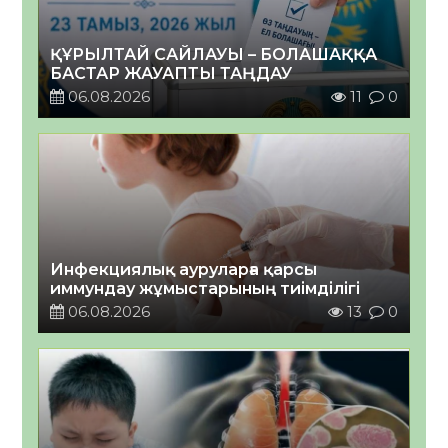
ҚҰРЫЛТАЙ САЙЛАУЫ – БОЛАШАҚҚА
БАСТАР ЖАУАПТЫ ТАҢДАУ
06.08.2026
11
0
Инфекциялық ауруларға қарсы
иммундау жұмыстарының тиімділігі
06.08.2026
13
0