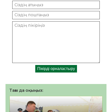
Тағы да оқыңыз: