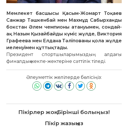
Мемлекет басшысы Қасым-Жомарт Тоқаев
Санжар Тәшкенбай мен Махмұд Сабырханды
бокстан Әлем чемпионы атануымен, сондай-
ақ Назым Қызайбайды күміс жүлде, Виктория
Графеева мен Елдана Тәліпованы қола жүлде
иеленуімен құттықтады.
Президент спортшыларымыздың алдағы
финалдық жекпе-жектеріне сәттілік тіледі.
Әлеуметтік желілерде бөлісіңіз:
Пікірлер жоқ. Бірінші болыңыз!
Пікір жазыңыз