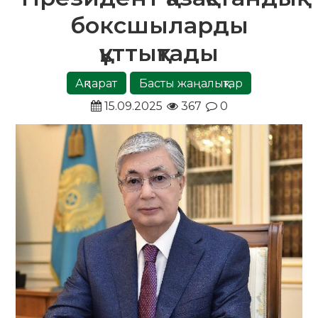
боксшыларды
құттықтады
Ақпарат
Басты жаңалықтар
15.09.2025
367
0