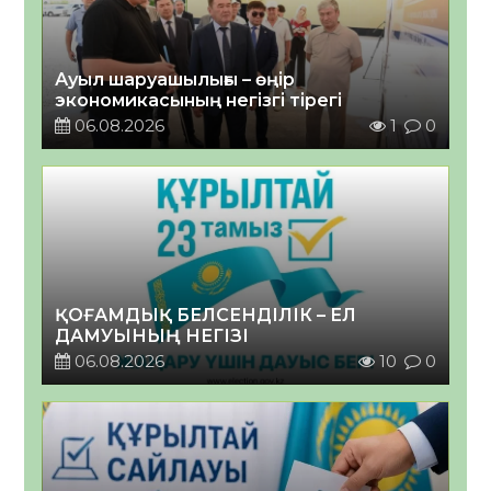
Ауыл шаруашылығы – өңір
экономикасының негізгі тірегі
06.08.2026
1
0
ҚОҒАМДЫҚ БЕЛСЕНДІЛІК – ЕЛ
ДАМУЫНЫҢ НЕГІЗІ
06.08.2026
10
0