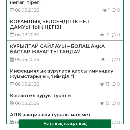
негізгі тірегі
06.08.2026
1
0
ҚОҒАМДЫҚ БЕЛСЕНДІЛІК – ЕЛ
ДАМУЫНЫҢ НЕГІЗІ
06.08.2026
10
0
ҚҰРЫЛТАЙ САЙЛАУЫ – БОЛАШАҚҚА
БАСТАР ЖАУАПТЫ ТАҢДАУ
06.08.2026
11
0
Инфекциялық ауруларға қарсы иммундау
жұмыстарының тиімділігі
06.08.2026
13
0
Көкжөтел ауруы туралы
06.08.2026
13
0
АПВ вакцинасы туралы мәлімет
06.08.2026
12
0
Барлық жаңалық