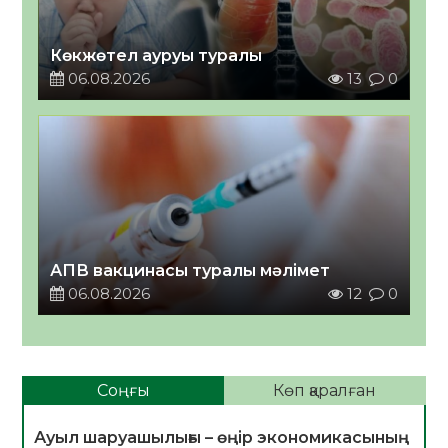
Көкжөтел ауруы туралы
06.08.2026
13
0
АПВ вакцинасы туралы мәлімет
06.08.2026
12
0
Соңғы
Көп қаралған
Ауыл шаруашылығы – өңір экономикасының