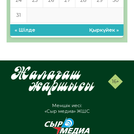
24
25
26
27
28
29
30
31
« Шілде
Қыркүйек »
16+
Меншік иесі:
«Сыр медиа» ЖШС