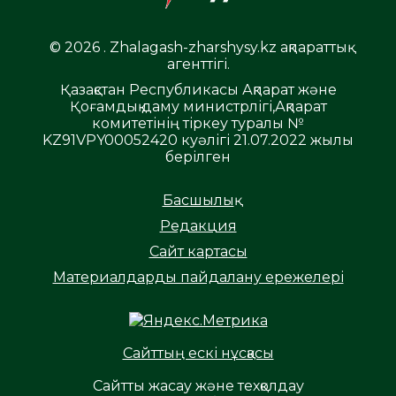
© 2026 . Zhalagash-zharshysy.kz ақпараттық
агенттігі.
Қазақстан Республикасы Ақпарат және
Қоғамдық даму министрлігі,Ақпарат
комитетінің тіркеу туралы №
KZ91VPY00052420 куәлігі 21.07.2022 жылы
берілген
Басшылық
Редакция
Сайт картасы
Материалдарды пайдалану ережелері
Сайттың ескі нұсқасы
Сайтты жасау және техқолдау