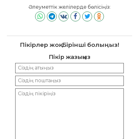
Әлеуметтік желілерде бөлісіңіз:
Пікірлер жоқ. Бірінші болыңыз!
Пікір жазыңыз