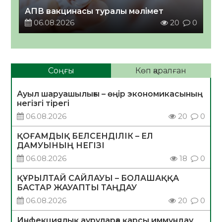
АПВ вакцинасы туралы мәлімет
06.08.2026
20
0
Соңғы
Көп қаралған
Ауыл шаруашылығы – өңір экономикасының
негізгі тірегі
06.08.2026
20
0
ҚОҒАМДЫҚ БЕЛСЕНДІЛІК – ЕЛ
ДАМУЫНЫҢ НЕГІЗІ
06.08.2026
18
0
ҚҰРЫЛТАЙ САЙЛАУЫ – БОЛАШАҚҚА
БАСТАР ЖАУАПТЫ ТАҢДАУ
06.08.2026
20
0
Инфекциялық ауруларға қарсы иммундау