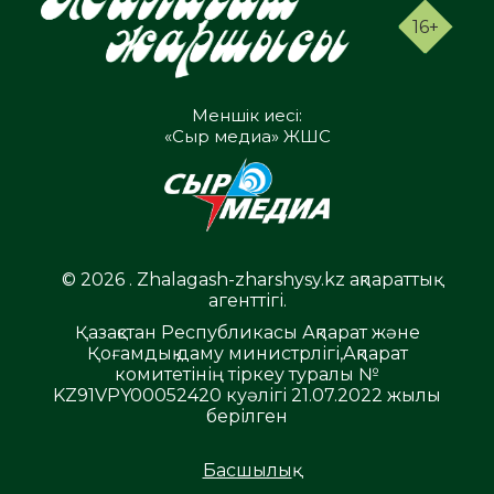
16+
Меншік иесі:
«Сыр медиа» ЖШС
© 2026 . Zhalagash-zharshysy.kz ақпараттық
агенттігі.
Қазақстан Республикасы Ақпарат және
Қоғамдық даму министрлігі,Ақпарат
комитетінің тіркеу туралы №
KZ91VPY00052420 куәлігі 21.07.2022 жылы
берілген
Басшылық