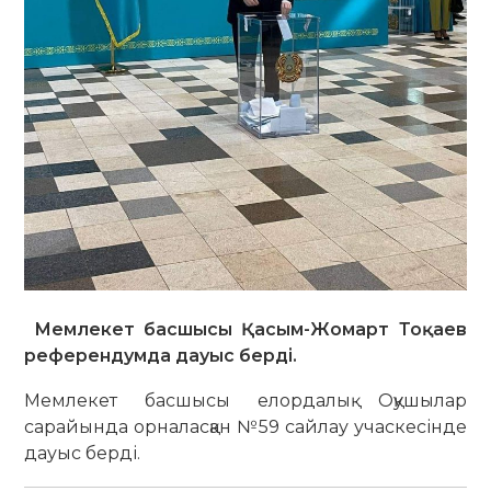
Мемлекет басшысы Қасым-Жомарт Тоқаев
референдумда дауыс берді.
Мемлекет басшысы елордалық Оқушылар
сарайында орналасқан №59 сайлау учаскесінде
дауыс берді.