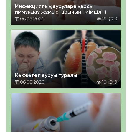
Инфекциялық ауруларға қарсы
иммундау жұмыстарының тиімділігі
06.08.2026
21
0
Көкжөтел ауруы туралы
06.08.2026
19
0