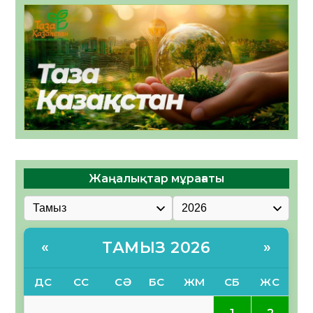
Жаңалықтар мұрағаты
ТАМЫЗ 2026
«
»
ДС
СС
СӘ
БС
ЖМ
СБ
ЖС