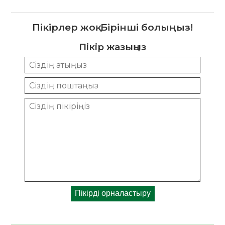
Пікірлер жоқ. Бірінші болыңыз!
Пікір жазыңыз