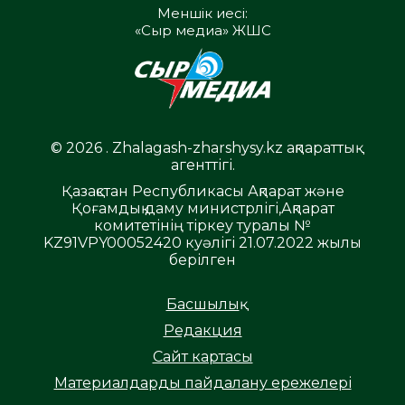
Меншік иесі:
«Сыр медиа» ЖШС
© 2026 . Zhalagash-zharshysy.kz ақпараттық
агенттігі.
Қазақстан Республикасы Ақпарат және
Қоғамдық даму министрлігі,Ақпарат
комитетінің тіркеу туралы №
KZ91VPY00052420 куәлігі 21.07.2022 жылы
берілген
Басшылық
Редакция
Сайт картасы
Материалдарды пайдалану ережелері