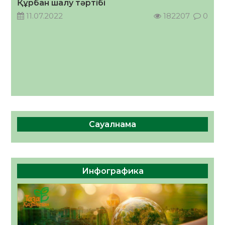
Құрбан шалу тәртібі
05.08.2026
36
0
11.07.2022
182207
0
Сауалнама
Инфографика