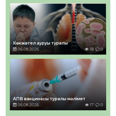
Көкжөтел ауруы туралы
06.08.2026
18
0
АПВ вакцинасы туралы мәлімет
06.08.2026
17
0