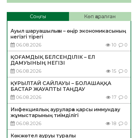
Соңғы
Көп қаралған
Ауыл шаруашылығы – өңір экономикасының
негізгі тірегі
06.08.2026
10
0
ҚОҒАМДЫҚ БЕЛСЕНДІЛІК – ЕЛ
ДАМУЫНЫҢ НЕГІЗІ
06.08.2026
15
0
ҚҰРЫЛТАЙ САЙЛАУЫ – БОЛАШАҚҚА
БАСТАР ЖАУАПТЫ ТАҢДАУ
06.08.2026
17
0
Инфекциялық ауруларға қарсы иммундау
жұмыстарының тиімділігі
06.08.2026
18
0
Көкжөтел ауруы туралы