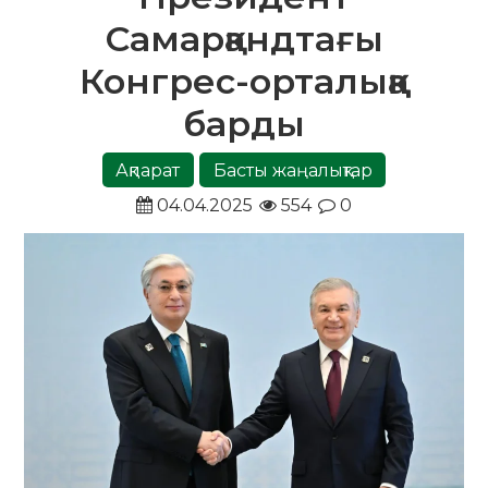
Самарқандтағы
Конгрес-орталыққа
барды
Ақпарат
Басты жаңалықтар
04.04.2025
554
0