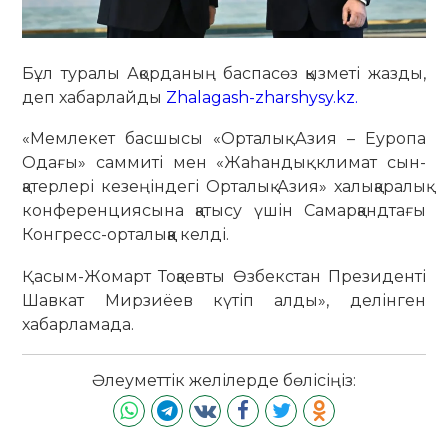
Бұл туралы Ақорданың баспасөз қызметі жазды,
деп хабарлайды
Zhalagash-zharshysy.kz.
«Мемлекет басшысы «Орталық Азия – Еуропа
Одағы» саммиті мен «Жаһандық климат сын-
қатерлері кезеңіндегі Орталық Азия» халықаралық
конференциясына қатысу үшін Самарқандтағы
Конгресс-орталыққа келді.
Қасым-Жомарт Тоқаевты Өзбекстан Президенті
Шавкат Мирзиёев күтіп алды», делінген
хабарламада.
Әлеуметтік желілерде бөлісіңіз: