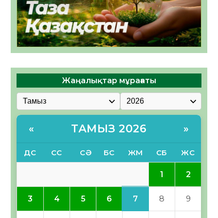
Жаңалықтар мұрағаты
ТАМЫЗ 2026
«
»
ДС
СС
СӘ
БС
ЖМ
СБ
ЖС
1
2
7
3
4
5
6
8
9