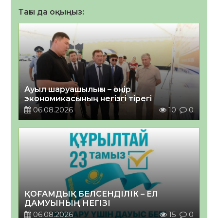
Тағы да оқыңыз:
Ауыл шаруашылығы – өңір
экономикасының негізгі тірегі
06.08.2026
10
0
ҚОҒАМДЫҚ БЕЛСЕНДІЛІК – ЕЛ
ДАМУЫНЫҢ НЕГІЗІ
06.08.2026
15
0