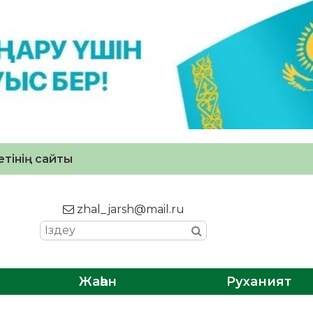
тінің сайты
zhal_jarsh@mail.ru
Жаһан
Руханият