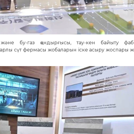
әне бу-газ қондырғысы, тау-кен байыту фаб
ауарлы сүт фермасы жобаларын іске асыру жоспары