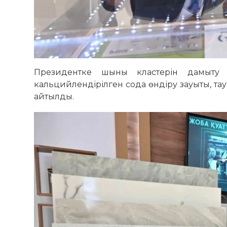
Президентке шыны кластерін дамыту ж
кальцийлендірілген сода өндіру зауыты, т
айтылды.