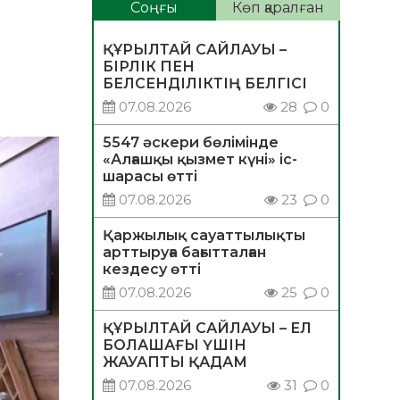
Соңғы
Көп қаралған
ҚҰРЫЛТАЙ САЙЛАУЫ –
БІРЛІК ПЕН
БЕЛСЕНДІЛІКТІҢ БЕЛГІСІ
07.08.2026
28
0
5547 әскери бөлімінде
«Алғашқы қызмет күні» іс-
шарасы өтті
07.08.2026
23
0
Қаржылық сауаттылықты
арттыруға бағытталған
кездесу өтті
07.08.2026
25
0
ҚҰРЫЛТАЙ САЙЛАУЫ – ЕЛ
БОЛАШАҒЫ ҮШІН
ЖАУАПТЫ ҚАДАМ
07.08.2026
31
0