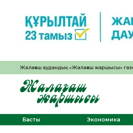
Жалағаш аудандық «Жалағаш жаршысы» газе
Басты
Экономика