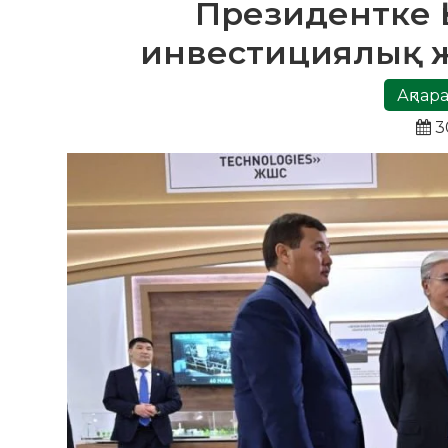
Президентке 
инвестициялық 
Ақпара
3