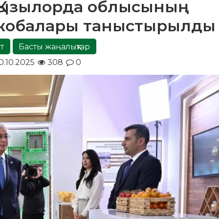
Қызылорда облысының
жобалары таныстырылды
т
Басты жаңалықтар
0.10.2025
308
0