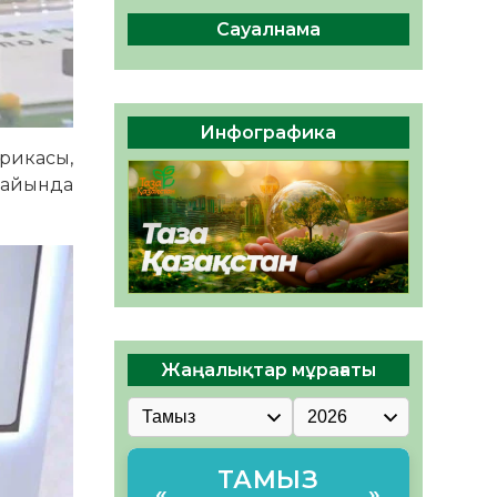
сақтау – әр азаматтың
міндеті
Сауалнама
05.08.2026
52
0
Руслан Рүстемұлы облыс
әкімінің кеңесшісі болып
Инфографика
тағайындалды
рикасы,
05.08.2026
47
0
 жайында
Жаңалықтар мұрағаты
ТАМЫЗ
«
»