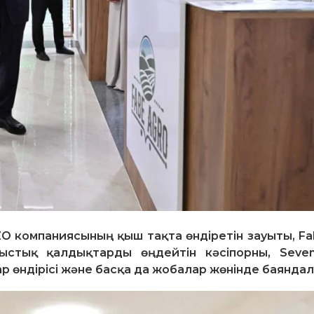
O компаниясының қыш тақта өндіретін зауыты, Fa
стық қалдықтарды өңдейтін кәсіпорны, Seven
 өндірісі және басқа да жобалар жөнінде баянда