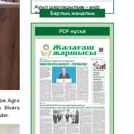
Ауыл шаруашылығы – өңір
экономикасының негізгі
Барлық жаңалық
тірегі
06.08.2026
39
0
PDF нұсқа
ҚОҒАМДЫҚ БЕЛСЕНДІЛІК –
ЕЛ ДАМУЫНЫҢ НЕГІЗІ
06.08.2026
36
0
ҚҰРЫЛТАЙ САЙЛАУЫ –
БОЛАШАҚҚА БАСТАР
ЖАУАПТЫ ТАҢДАУ
06.08.2026
38
0
Инфекциялық ауруларға
қарсы иммундау
be Agro
жұмыстарының тиімділігі
 Rivers
06.08.2026
40
0
лды.
Көкжөтел ауруы туралы
06.08.2026
36
0