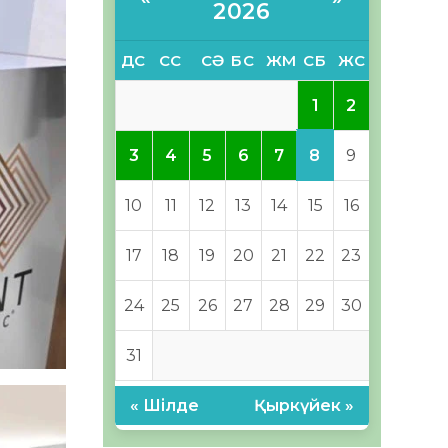
2026
ДС
СС
СӘ
БС
ЖМ
СБ
ЖС
1
2
8
3
4
5
6
7
9
10
11
12
13
14
15
16
17
18
19
20
21
22
23
24
25
26
27
28
29
30
31
« Шілде
Қыркүйек »