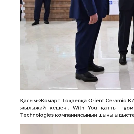
Қасым-Жомарт Тоқаевқа Orient Ceramic KZ
жылыжай кешені, With You қатты тұрмы
Technologies компаниясының шыны ыдыстар