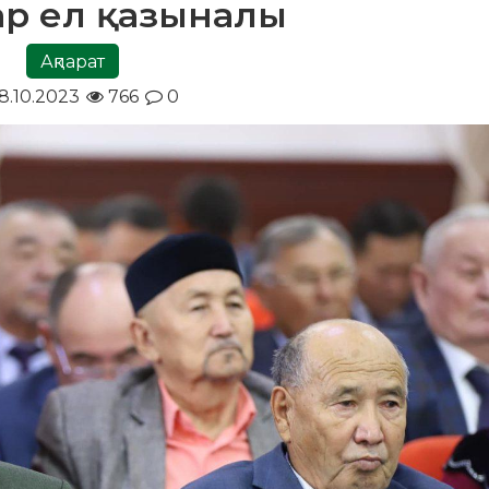
бар ел қазыналы
Ақпарат
8.10.2023
766
0