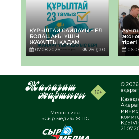
ҚҰРЫЛТАЙ САЙЛАУЫ – ЕЛ
Ауыл 
БОЛАШАҒЫ ҮШІН
эконо
ЖАУАПТЫ ҚАДАМ
тірегі
07.08.2026
26
0
06.0
© 2026 
ақпаратт
16+
Қазақс
Ақпара
минист
Меншік иесі:
комите
«Сыр медиа» ЖШС
KZ91VP
21.07.