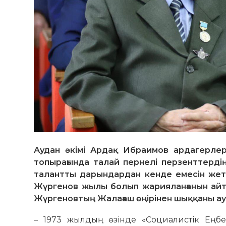
Аудан әкімі Ардақ Ибраимов ардагерлер
топырағында талай пернелі перзенттердің
талантты дарындардан кенде емесін жеткі
Жүргенов жылы болып жарияланғанын айтып
Жүргеновтың Жалағаш өңірінен шыққаны ауда
– 1973 жылдың өзінде «Социалистік Еңбек