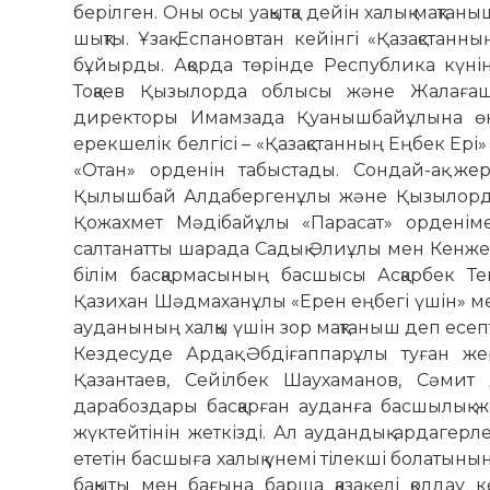
берілген. Оны осы уақытқа дейін халық мақтан
шықты. Ұзақ Еспановтан кейінгі «Қазақстан
бұйырды. Ақорда төрінде Рес­публика күн
Тоқаев Қызылорда облысы және Жалағаш а
директоры Имамзада Қуанышбайұлына өнді
ерекшелік белгісі – «Қазақстанның Еңбек Ері
«Отан» орденін табыстады. Сондай-ақ же
Қылышбай Алдабергенұлы және Қызылорда
Қожахмет Мәдібайұлы «Парасат» орденім
салтанатты шарада Садық Әлиұлы мен Кенже
білім басқармасының басшысы Асқарбек Те
Қазихан Шәдмаханұлы «Ерен еңбегі үшін» ме
ауданының халқы үшін зор мақтаныш деп есепт
Кездесуде Ардақ Әбдіғаппарұлы туған жер
Қазантаев, Сейілбек Шаухаманов, Сәмит
дарабоздары басқарған ауданға басшылық ж
жүктейтінін жеткізді. Ал аудандық ардагер
ететін басшыға халық үнемі тілекші болатын
бақыты мен бағына барша қазақ елі қолдау к