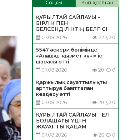
Соңғы
Көп қаралған
ҚҰРЫЛТАЙ САЙЛАУЫ –
БІРЛІК ПЕН
БЕЛСЕНДІЛІКТІҢ БЕЛГІСІ
07.08.2026
22
0
5547 әскери бөлімінде
«Алғашқы қызмет күні» іс-
шарасы өтті
07.08.2026
20
0
Қаржылық сауаттылықты
арттыруға бағытталған
кездесу өтті
07.08.2026
20
0
ҚҰРЫЛТАЙ САЙЛАУЫ – ЕЛ
БОЛАШАҒЫ ҮШІН
ЖАУАПТЫ ҚАДАМ
07.08.2026
26
0