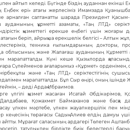
ышпен айтып келеді. Бүгінде біздің ауданнан екінші Е
ның Еңбек ері» атағы жерлесіміз Имам­зада Қуаныш
іне арналған салтанатты шарада Президент Қасым
уданының құрметті азаматы, «Таң ЛТД» серіктес
рістік қызметтегі ерекше еңбегі үшін жоғары д
» атағын беріп, айрықша ерекшелік белгісі – Алтын жұ
рлестеріміз, техника ғылымдарының докторы, пр
 облысының және Жалағаш ауданының Құрметті 
ен марапатталды. Күні кеше Қызылорда қаласынд
ғара Сүлейменов ағаларымыз «Құрмет» орденімен, 
мірбекұлы және «Таң ЛТД» серік­тес­тігінің сушыс
далімен марапатталды. Бұл Сыр өңірі, оның ішінде
еймін, – деді Ардақ Ибраимов.
ге үлгілі қызмет жасаған Исатай Әбдікәрімов, Қ
 Далдабаев, Қожахмет Баймаханов және басқа д
асау үлкен мәртебе, үлкен жауапкершілік пен мін
лер кеңесінің төрағасы Садық Алиев елдің дамуы үш
ын айтты. Мұрағат саласының ардагері Төлеген Аштанб
өрсетіп, татулық пен бірлікте биік белестерді бағ