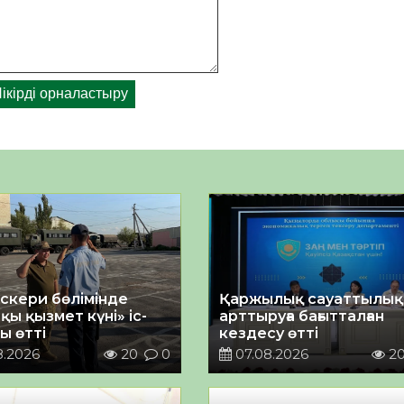
әскери бөлімінде
Қаржылық сауаттылы
қы қызмет күні» іс-
арттыруға бағытталған
ы өтті
кездесу өтті
8.2026
20
0
07.08.2026
2