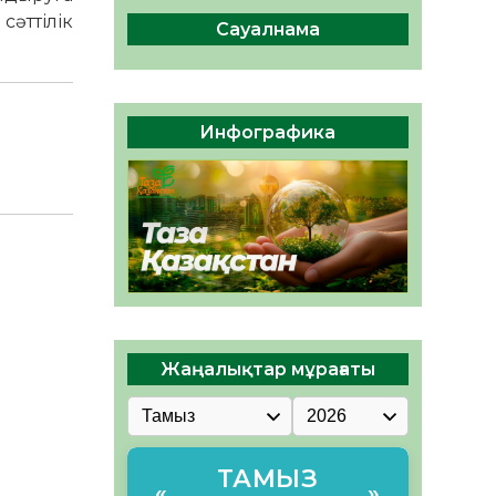
сақтау – әр азаматтың
сәттілік
міндеті
Сауалнама
05.08.2026
46
0
Руслан Рүстемұлы облыс
әкімінің кеңесшісі болып
Инфографика
тағайындалды
05.08.2026
43
0
Жаңалықтар мұрағаты
ТАМЫЗ
«
»