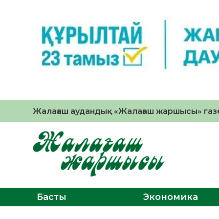
Жалағаш аудандық «Жалағаш жаршысы» газе
Басты
Экономика