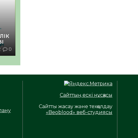
ЛІК
ЗІ
2
0
Сайттың ескі нұсқасы
Сайтты жасау және техқолдау
лану
«Beoblood» веб-студиясы