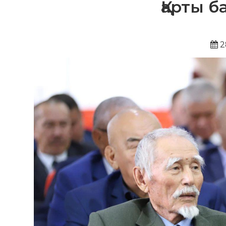
Қарты 
2