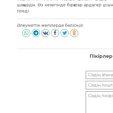
шақырды. Өз кезегінде бірқатар ардагер ұсы
тіледі.
Әлеуметтік желілерде бөлісіңіз:
Пікірлер