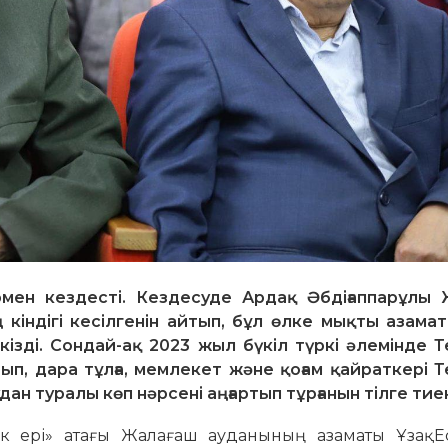
мен кездесті. Кездесуде Ардақ Әбдіғаппарұлы 
 кіндігі кесілгенін айтып, бұл өлке мықты азамат
зді. Сондай-ақ 2023 жыл бүкіл түркі әлемінде Т
, дара тұлға, мемлекет және қоғам қайраткері Т
н туралы көп нәрсені аңғартып тұрғанын тілге тиек
 ері» атағы Жа­лағаш ауданының азаматы Ұзақ Ес