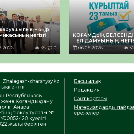
шаруашылығы – өңір
микасының негізгі
ҚОҒАМДЫҚ БЕЛСЕНДІ
– ЕЛ ДАМУЫНЫҢ НЕГІ
8.2026
35
0
06.08.2026
3
. Zhalagash-zharshysy.kz
Басшылық
ық агенттігі.
Редакция
тан Республикасы
Сайт картасы
т және Қоғамдық даму
рлігі,Ақпарат
Материалдарды пайда
тінің тіркеу туралы №
ережелері
Y00052420 куәлігі
2022 жылы берілген