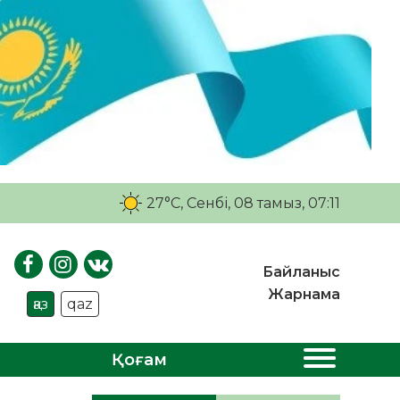
27°C
, Сенбі, 08 тамыз, 07:11
Байланыс
Жарнама
қаз
qaz
Қоғам