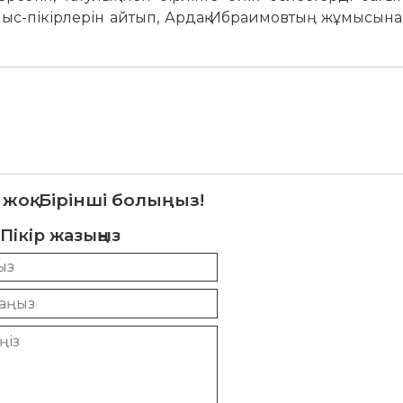
ныс-пікірлерін айтып, Ардақ Ибраимовтың жұмысына 
 жоқ. Бірінші болыңыз!
Пікір жазыңыз