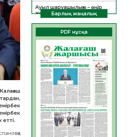
Ауыл шаруашылығы – өңір
экономикасының негізгі
Барлық жаңалық
тірегі
06.08.2026
35
0
PDF нұсқа
ҚОҒАМДЫҚ БЕЛСЕНДІЛІК –
ЕЛ ДАМУЫНЫҢ НЕГІЗІ
06.08.2026
32
0
ҚҰРЫЛТАЙ САЙЛАУЫ –
БОЛАШАҚҚА БАСТАР
ЖАУАПТЫ ТАҢДАУ
06.08.2026
35
0
Жалағаш
Инфекциялық ауруларға
тардан,
қарсы иммундау
емірбек
жұмыстарының тиімділігі
емірбек
06.08.2026
36
0
 етті.
Көкжөтел ауруы туралы
пановқа
06.08.2026
33
0