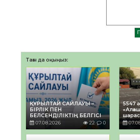
Тағы да оқыңыз:
ҚҰРЫЛТАЙ САЙЛАУЫ –
5547 
БІРЛІК ПЕН
«Алғаш
БЕЛСЕНДІЛІКТІҢ БЕЛГІСІ
шарас
07.08.2026
22
0
07.0