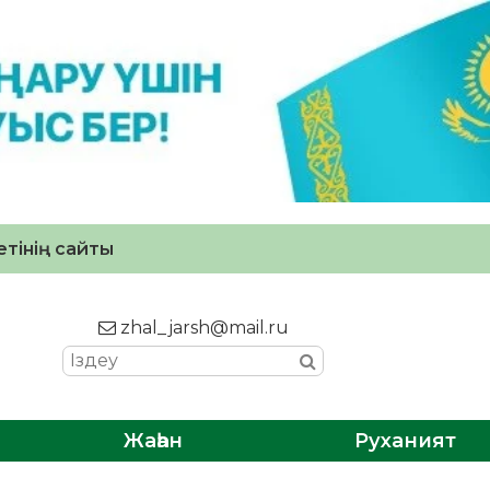
тінің сайты
zhal_jarsh@mail.ru
Жаһан
Руханият