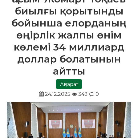
биылғы қорытынды
бойынша елорданың
өңірлік жалпы өнім
көлемі 34 миллиард
доллар болатынын
айтты
Ақпарат
24.12.2025
349
0