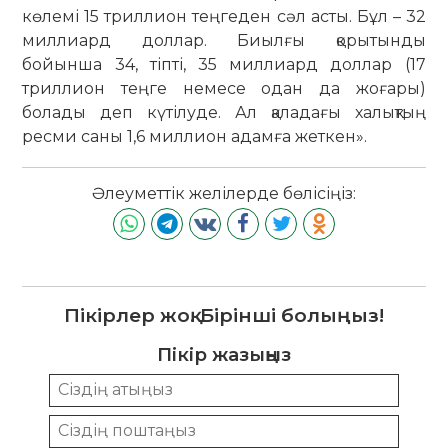
көлемі 15 триллион теңгеден сәл асты. Бұл – 32
миллиард доллар. Биылғы қорытынды
бойынша 34, тіпті, 35 миллиард доллар (17
триллион теңге немесе одан да жоғары)
болады деп күтілуде. Ал қаладағы халықтың
ресми саны 1,6 миллион адамға жеткен».
Әлеуметтік желілерде бөлісіңіз:
Пікірлер жоқ. Бірінші болыңыз!
Пікір жазыңыз