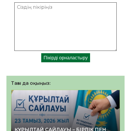
Тағы да оқыңыз:
ҚҰРЫЛТАЙ САЙЛАУЫ – БІРЛІК ПЕН