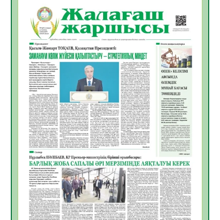
06.08.2026
54
0
Инфекциялық ауруларға қарсы иммундау
жұмыстарының тиімділігі
06.08.2026
56
0
Көкжөтел ауруы туралы
06.08.2026
54
0
АПВ вакцинасы туралы мәлімет
06.08.2026
55
0
Open Air: Қызылорда облысы полиция
департаменті 20 мыңнан астам
көрерменнің қауіпсіздігін қамтамасыз етті
06.08.2026
65
0
ҚЫЗЫЛОРДАДА «САНАЛЫ ҰРПАҚ –
ЖАРҚЫН БОЛАШАҚ» АТТЫ КЕҢЕЙТІЛГЕН
МӘЖІЛІС ӨТТІ
05.08.2026
66
0