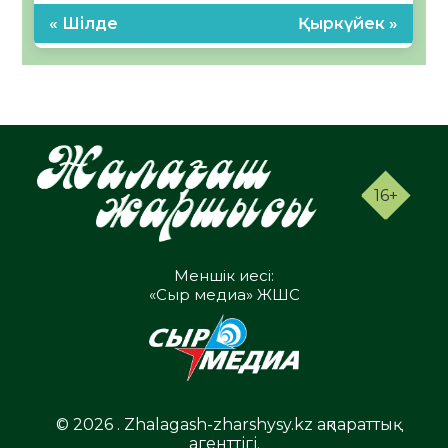
« Шілде
Қыркүйек »
16+
Меншік иесі:
«Сыр медиа» ЖШС
© 2026 . Zhalagash-zharshysy.kz ақпараттық
агенттігі.