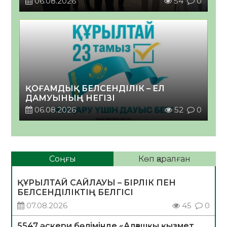
06.08.2026
54
0
ҚОҒАМДЫҚ БЕЛСЕНДІЛІК – ЕЛ
ДАМУЫНЫҢ НЕГІЗІ
06.08.2026
52
0
Соңғы
Көп қаралған
ҚҰРЫЛТАЙ САЙЛАУЫ – БІРЛІК ПЕН
БЕЛСЕНДІЛІКТІҢ БЕЛГІСІ
07.08.2026
45
0
5547 әскери бөлімінде «Алғашқы қызмет