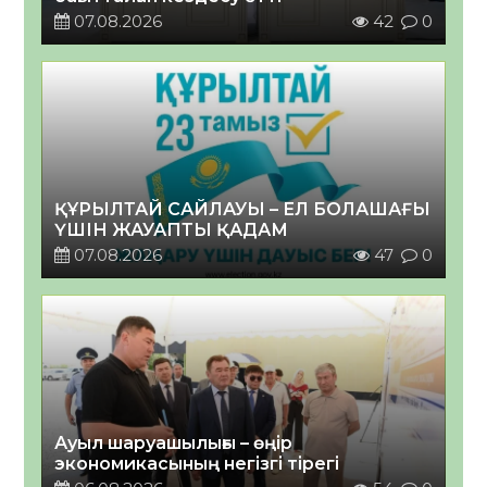
07.08.2026
42
0
ҚҰРЫЛТАЙ САЙЛАУЫ – ЕЛ БОЛАШАҒЫ
ҮШІН ЖАУАПТЫ ҚАДАМ
07.08.2026
47
0
Ауыл шаруашылығы – өңір
экономикасының негізгі тірегі