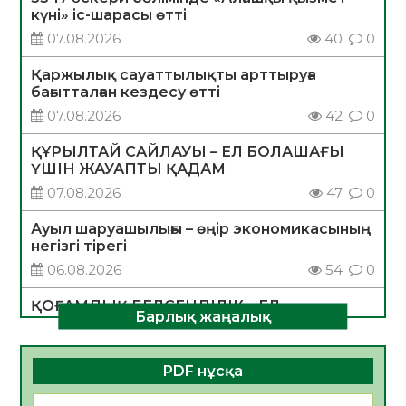
күні» іс-шарасы өтті
07.08.2026
40
0
Қаржылық сауаттылықты арттыруға
бағытталған кездесу өтті
07.08.2026
42
0
ҚҰРЫЛТАЙ САЙЛАУЫ – ЕЛ БОЛАШАҒЫ
ҮШІН ЖАУАПТЫ ҚАДАМ
07.08.2026
47
0
Ауыл шаруашылығы – өңір экономикасының
негізгі тірегі
06.08.2026
54
0
ҚОҒАМДЫҚ БЕЛСЕНДІЛІК – ЕЛ
Барлық жаңалық
ДАМУЫНЫҢ НЕГІЗІ
06.08.2026
52
0
PDF нұсқа
ҚҰРЫЛТАЙ САЙЛАУЫ – БОЛАШАҚҚА
БАСТАР ЖАУАПТЫ ТАҢДАУ