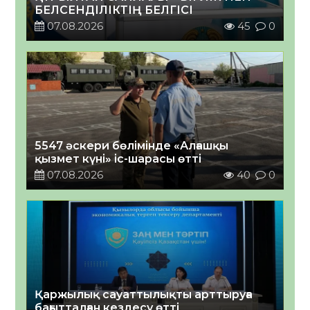
БЕЛСЕНДІЛІКТІҢ БЕЛГІСІ
07.08.2026
45
0
5547 әскери бөлімінде «Алғашқы
қызмет күні» іс-шарасы өтті
07.08.2026
40
0
Қаржылық сауаттылықты арттыруға
бағытталған кездесу өтті