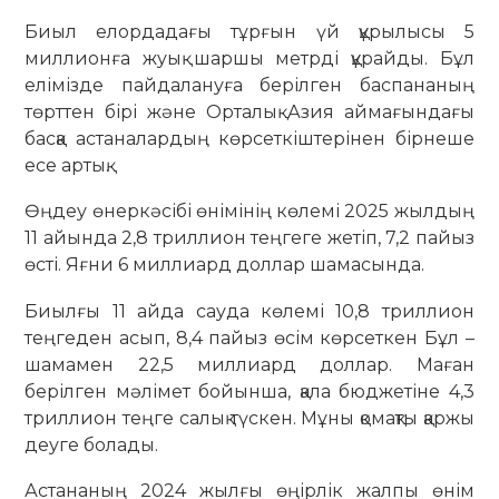
Биыл елордадағы тұрғын үй құрылысы 5
миллионға жуық шаршы метрді құрайды. Бұл
елімізде пайдалануға берілген баспананың
төрттен бірі және Орталық Азия аймағындағы
басқа астаналардың көрсеткіштерінен бірнеше
есе артық.
Өңдеу өнеркәсібі өнімінің көлемі 2025 жылдың
11 айында 2,8 триллион теңгеге жетіп, 7,2 пайыз
өсті. Яғни 6 миллиард доллар шамасында.
Биылғы 11 айда сауда көлемі 10,8 триллион
теңгеден асып, 8,4 пайыз өсім көрсеткен Бұл –
шамамен 22,5 миллиард доллар. Маған
берілген мәлімет бойынша, қала бюджетіне 4,3
триллион теңге салық түскен. Мұны қомақты қаржы
деуге болады.
Астананың 2024 жылғы өңірлік жалпы өнім