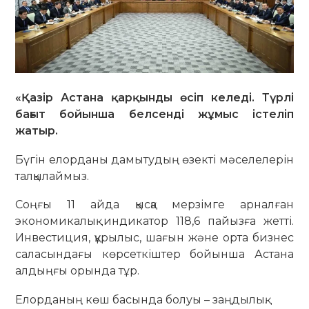
«Қазір Астана қарқынды өсіп келеді. Түрлі
бағыт бойынша белсенді жұмыс істеліп
жатыр.
Бүгін елорданы дамытудың өзекті мәселелерін
талқылаймыз.
Соңғы 11 айда қысқа мерзімге арналған
экономикалық индикатор 118,6 пайызға жетті.
Инвестиция, құрылыс, шағын және орта бизнес
саласындағы көрсеткіштер бойынша Астана
алдыңғы орында тұр.
Елорданың көш басында болуы – заңдылық.