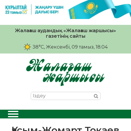
Жалағаш аудандық «Жалағаш жаршысы»
газетінің сайты
38°C
, Жексенбі, 09 тамыз, 18:04
️Қасым-Жомарт Тоқаев