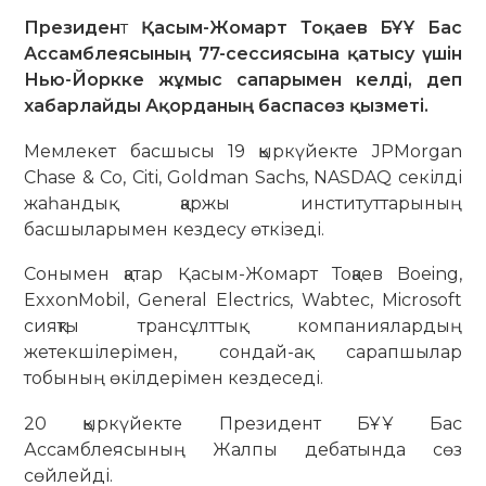
Президен
т
Қасым-Жомарт Тоқаев БҰҰ Бас
Ассамблеясының 77-сессиясына қатысу үшін
Нью-Йоркке жұмыс сапарымен келді, деп
хабарлайды Ақорданың баспасөз қызметі.
Мемлекет басшысы 19 қыркүйекте JPMorgan
Chase & Co, Citi, Goldman Sachs, NASDAQ секілді
жаһандық қаржы институттарының
басшыларымен кездесу өткізеді.
Сонымен қатар Қасым-Жомарт Тоқаев Boeing,
ExxonMobil, General Electrics, Wabtec, Microsoft
сияқты трансұлттық компаниялардың
жетекшілерімен, сондай-ақ сарапшылар
тобының өкілдерімен кездеседі.
20 қыркүйекте Президент БҰҰ Бас
Ассамблеясының Жалпы дебатында сөз
сөйлейді.