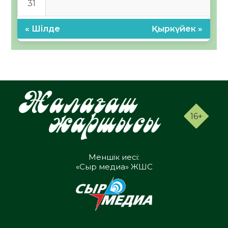
31
« Шілде
Қыркүйек »
16+
Меншік иесі:
«Сыр медиа» ЖШС