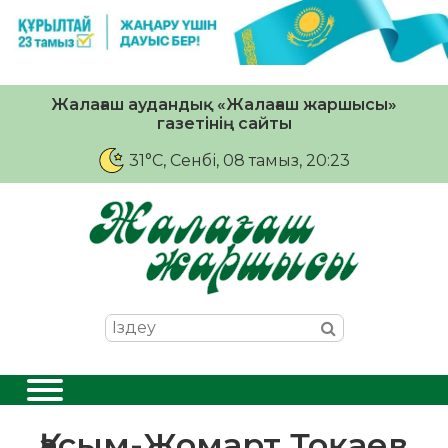
Жалағаш аудандық «Жалағаш жаршысы»
газетінің сайты
31°C
, Сенбі, 08 тамыз, 20:23
Қасым-Жомарт Тоқаев