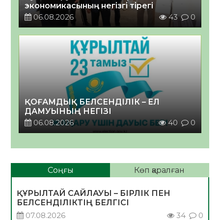
экономикасының негізгі тірегі
06.08.2026
43
0
ҚОҒАМДЫҚ БЕЛСЕНДІЛІК – ЕЛ
ДАМУЫНЫҢ НЕГІЗІ
06.08.2026
40
0
Соңғы
Көп қаралған
ҚҰРЫЛТАЙ САЙЛАУЫ – БІРЛІК ПЕН
БЕЛСЕНДІЛІКТІҢ БЕЛГІСІ
07.08.2026
34
0