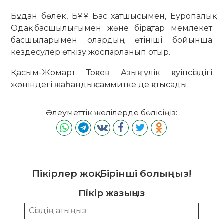
Бұдан бөлек, БҰҰ Бас хатшысымен, Еуропалық
Одақ басшылығымен және бірқатар мемлекет
басшыларымен олардың өтініші бойынша
кездесулер өткізу жоспарланып отыр.
Қасым-Жомарт Тоқаев Азық-түлік қауіпсіздігі
жөніндегі жаһандық саммитке де қатысады.
Әлеуметтік желілерде бөлісіңіз:
Пікірлер жоқ. Бірінші болыңыз!
Пікір жазыңыз