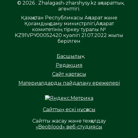
© 2026 . Zhalagash-zharshysy.kz ақпараттық
агенттігі.
Қазақстан Республикасы Ақпарат және
Қоғамдық даму министрлігі,Ақпарат
комитетінің тіркеу туралы №
KZ91VPY00052420 куәлігі 21.07.2022 жылы
берілген
Басшылық
Редакция
Сайт картасы
Материалдарды пайдалану ережелері
Сайттың ескі нұсқасы
Сайтты жасау және техқолдау
«Beoblood» веб-студиясы