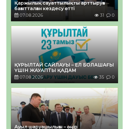
Қаржылық сауаттылықты арттыруға
бағытталған кездесу өтті
07.08.2026
31
0
ҚҰРЫЛТАЙ САЙЛАУЫ – ЕЛ БОЛАШАҒЫ
ҮШІН ЖАУАПТЫ ҚАДАМ
07.08.2026
35
0
Ауыл шаруашылығы – өңір