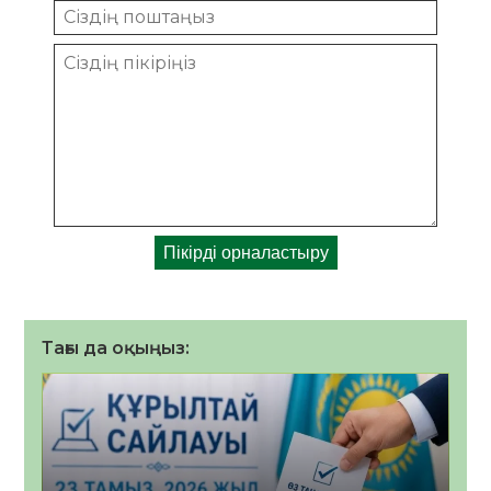
Тағы да оқыңыз: