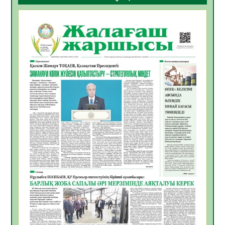
ҚҰРЫЛТАЙ САЙЛАУЫ – БОЛАШАҚҚА
БАСТАР ЖАУАПТЫ ТАҢДАУ
06.08.2026
42
0
Инфекциялық ауруларға қарсы иммундау
жұмыстарының тиімділігі
06.08.2026
45
0
Көкжөтел ауруы туралы
06.08.2026
41
0
АПВ вакцинасы туралы мәлімет
06.08.2026
40
0
Open Air: Қызылорда облысы полиция
департаменті 20 мыңнан астам
көрерменнің қауіпсіздігін қамтамасыз етті
06.08.2026
54
0
ҚЫЗЫЛОРДАДА «САНАЛЫ ҰРПАҚ –
ЖАРҚЫН БОЛАШАҚ» АТТЫ КЕҢЕЙТІЛГЕН