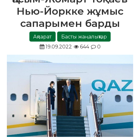
Нью-Йоркке жұмыс
сапарымен барды
Ақпарат
Басты жаңалықтар
19.09.2022
644
0