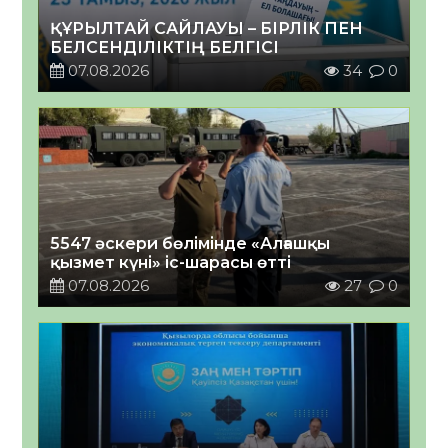
ҚҰРЫЛТАЙ САЙЛАУЫ – БІРЛІК ПЕН
БЕЛСЕНДІЛІКТІҢ БЕЛГІСІ
07.08.2026
34
0
5547 әскери бөлімінде «Алғашқы
қызмет күні» іс-шарасы өтті
07.08.2026
27
0