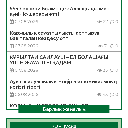
5547 әскери бөлімінде «Алғашқы қызмет
күні» іс-шарасы өтті
07.08.2026
27
0
Қаржылық сауаттылықты арттыруға
бағытталған кездесу өтті
07.08.2026
31
0
ҚҰРЫЛТАЙ САЙЛАУЫ – ЕЛ БОЛАШАҒЫ
ҮШІН ЖАУАПТЫ ҚАДАМ
07.08.2026
35
0
Ауыл шаруашылығы – өңір экономикасының
негізгі тірегі
06.08.2026
43
0
ҚОҒАМДЫҚ БЕЛСЕНДІЛІК – ЕЛ
Барлық жаңалық
ДАМУЫНЫҢ НЕГІЗІ
06.08.2026
40
0
PDF нұсқа