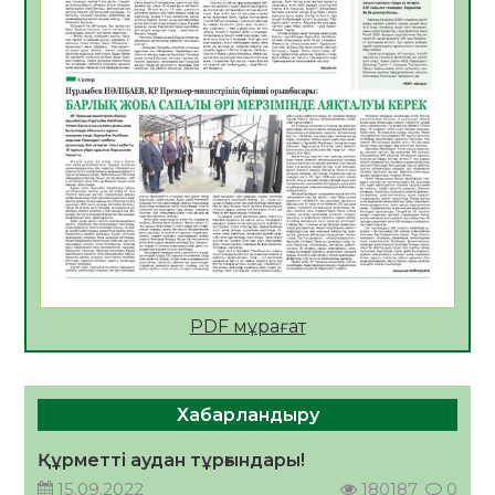
Мектептен – Ұлттық ұлан сапына
04.08.2026
34
0
Үкіметтік емес ұйымдарға арналған
сыйлықақы конкурсына өтінім қабылдау
басталды
04.08.2026
38
0
Үкіметте Президенттің отандық тауарды
қолдау жөніндегі тапсырмаларының
жүзеге асырылу барысы қаралуда
04.08.2026
38
0
PDF мұрағат
Жазғы лагерьде оқушылармен
профилактикалық кездесу өтті
04.08.2026
47
0
Хабарландыру
Құрылтай: Қызылордада 1344 комиссия
мүшесінің білімі жетілдіріледі
Құрметті аудан тұрғындары!
04.08.2026
38
0
15.09.2022
180187
0