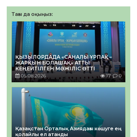
Тағы да оқыңыз:
ҚЫЗЫЛОРДАДА «САНАЛЫ ҰРПАҚ –
ЖАРҚЫН БОЛАШАҚ» АТТЫ
КЕҢЕЙТІЛГЕН МӘЖІЛІС ӨТТІ
05.08.2026
17
0
Қазақстан Орталық Азиядағы көшуге ең
қолайлы ел атанды