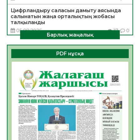
Цифрландыру саласын дамыту аясында
салынатын жаңа орталықтың жобасы
талқыланды
05.08.2026
17
0
Барлық жаңалық
Алғашқы цифрлық жасанды интеллект
құралдарының таныстырылымы өтті
PDF нұсқа
05.08.2026
18
0
Қазақстандықтардың 72,3%-ы жаңа
Құрылтай үшін дауыс беруге дайын
05.08.2026
19
0
ӘРБІР ДАУЫС – ҚОҒАМ ДАМУЫНА
ҚОСЫЛҒАН ҮЛЕС
05.08.2026
26
0
ҚҰРЫЛТАЙ САЙЛАУЫ – БІРЛІК ПЕН
ЖАУАПКЕРШІЛІККЕ БАСТАЙТЫН ҚАДАМ
05.08.2026
24
0