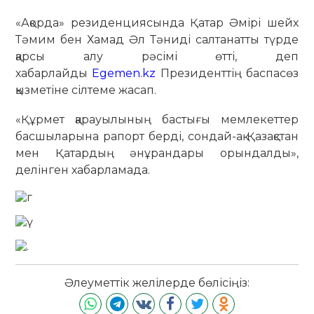
«Ақорда» резиденциясында Қатар Әмірі шейх
Тәмим бен Хамад Әл Тәниді салтанатты түрде
қарсы алу рәсімі өтті, деп
хабарлайды
Egemen.kz
Президенттің баспасөз
қызметіне сілтеме жасап.
«Құрмет қарауылының бастығы мемлекеттер
басшыларына рапорт берді, сондай-ақ Қазақстан
мен Қатардың әнұрандары орындалды»,
делінген хабарламада.
Әлеуметтік желілерде бөлісіңіз: