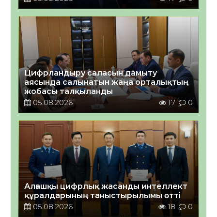
Цифрландыру саласын дамыту
аясында салынатын жаңа орталықтың
жобасы талқыланды
05.08.2026
17
0
Алғашқы цифрлық жасанды интеллект
құралдарының таныстырылымы өтті
05.08.2026
18
0