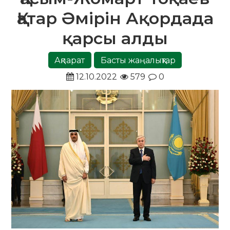
Қатар Әмірін Ақордада
қарсы алды
Ақпарат
Басты жаңалықтар
12.10.2022
579
0