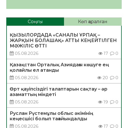
Соңғы
Көп қаралған
ҚЫЗЫЛОРДАДА «САНАЛЫ ҰРПАҚ –
ЖАРҚЫН БОЛАШАҚ» АТТЫ КЕҢЕЙТІЛГЕН
МӘЖІЛІС ӨТТІ
05.08.2026
17
0
Қазақстан Орталық Азиядағы көшуге ең
қолайлы ел атанды
05.08.2026
20
0
Өрт қауіпсіздігі талаптарын сақтау – әр
азаматтың міндеті
05.08.2026
19
0
Руслан Рүстемұлы облыс әкімінің
кеңесшісі болып тағайындалды
05.08.2026
17
0