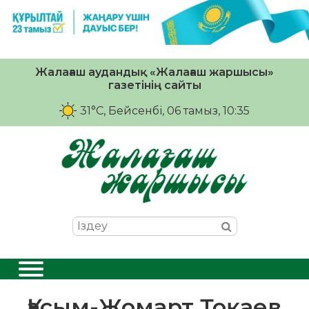
Жалағаш аудандық «Жалағаш жаршысы»
газетінің сайты
31°C
, Бейсенбі, 06 тамыз, 10:35
Қасым-Жомарт Тоқаев