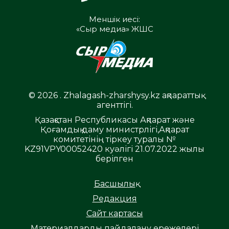
Меншік иесі:
«Сыр медиа» ЖШС
© 2026 . Zhalagash-zharshysy.kz ақпараттық
агенттігі.
Қазақстан Республикасы Ақпарат және
Қоғамдық даму министрлігі,Ақпарат
комитетінің тіркеу туралы №
KZ91VPY00052420 куәлігі 21.07.2022 жылы
берілген
Басшылық
Редакция
Сайт картасы
Материалдарды пайдалану ережелері