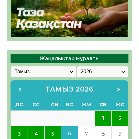
Жаңалықтар мұрағаты
ТАМЫЗ 2026
«
»
ДС
СС
СӘ
БС
ЖМ
СБ
ЖС
1
2
6
3
4
5
7
8
9