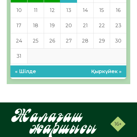
10
11
12
13
14
15
16
17
18
19
20
21
22
23
24
25
26
27
28
29
30
31
« Шілде
Қыркүйек »
16+