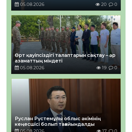
05.08.2026
20
0
Өрт қауіпсіздігі талаптарын сақтау – әр
азаматтың міндеті
05.08.2026
19
0
Руслан Рүстемұлы облыс әкімінің
кеңесшісі болып тағайындалды
05.08.2026
17
0