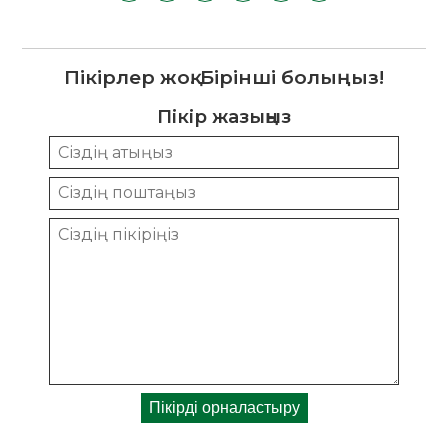
Пікірлер жоқ. Бірінші болыңыз!
Пікір жазыңыз