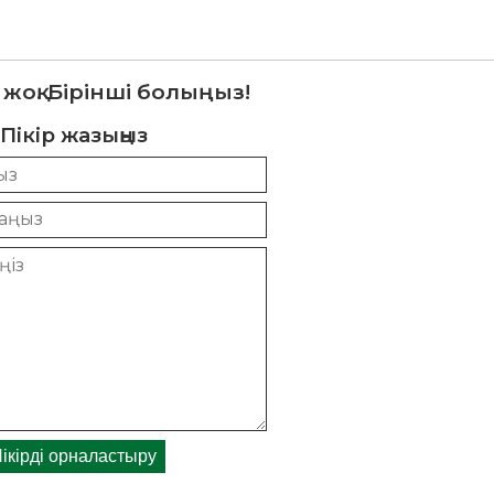
 жоқ. Бірінші болыңыз!
Пікір жазыңыз