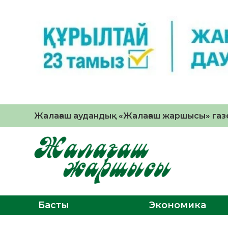
Жалағаш аудандық «Жалағаш жаршысы» газе
Басты
Экономика