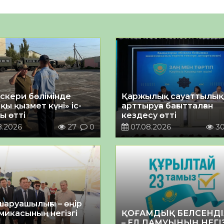
әскери бөлімінде
Қаржылық сауаттылы
қы қызмет күні» іс-
арттыруға бағытталған
ы өтті
кездесу өтті
8.2026
27
0
07.08.2026
3
шаруашылығы – өңір
микасының негізгі
ҚОҒАМДЫҚ БЕЛСЕНДІ
– ЕЛ ДАМУЫНЫҢ НЕГІ