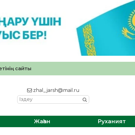
тінің сайты
zhal_jarsh@mail.ru
Жаһан
Руханият