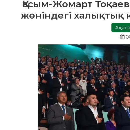
Қасым-Жомарт Тоқае
жөніндегі халықтық 
Ақпара
06