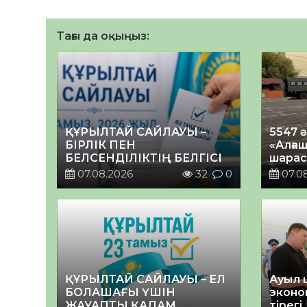
Тағы да оқыңыз:
ҚҰРЫЛТАЙ САЙЛАУЫ –
5547 
БІРЛІК ПЕН
«Алғаш
БЕЛСЕНДІЛІКТІҢ БЕЛГІСІ
шарас
07.08.2026
32
0
07.0
ҚҰРЫЛТАЙ САЙЛАУЫ – ЕЛ
Ауыл 
БОЛАШАҒЫ ҮШІН
эконо
ЖАУАПТЫ ҚАДАМ
тірегі