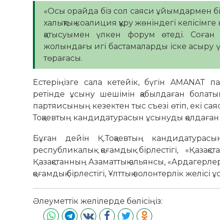
«Осы орайда біз сол саяси ұйымдармен бі
халықтық коалиция құру жөніндегі келісім
қатысуымен үлкен форум өтеді. Соған б
жолындағы игі бастамаларды іске асыру ү
төрағасы.
Естеріңізге сала кетейік, бүгін AMANAT 
ретінде ұсыну шешімін қабылдаған болатын.
партяисының кезектен тыс съезі өтіп, екі 
Тоқаевтың кандидатурасын ұсынуды қолдаған
Бұған дейін Қ.Тоқаевтың кандидатурасы
республикалық қоғамдық бірлестігі, «Қазақ
Қазақстанның Азаматтық альянсы, «Ардагерлер
қоғамдық бірлестігі, Ұлттық волонтерлік желісі ұ
Әлеуметтік желілерде бөлісіңіз: