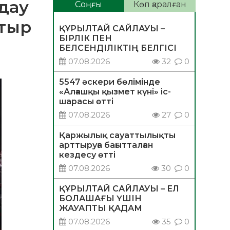
дау
Соңғы
Көп қаралған
атыр
ҚҰРЫЛТАЙ САЙЛАУЫ –
БІРЛІК ПЕН
БЕЛСЕНДІЛІКТІҢ БЕЛГІСІ
07.08.2026
32
0
5547 әскери бөлімінде
«Алғашқы қызмет күні» іс-
шарасы өтті
07.08.2026
27
0
Қаржылық сауаттылықты
арттыруға бағытталған
кездесу өтті
07.08.2026
30
0
ҚҰРЫЛТАЙ САЙЛАУЫ – ЕЛ
БОЛАШАҒЫ ҮШІН
ЖАУАПТЫ ҚАДАМ
07.08.2026
35
0