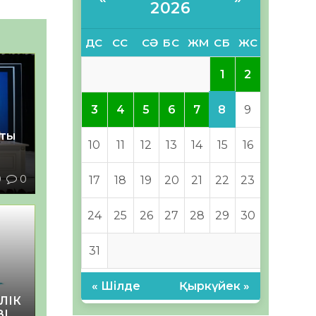
2026
ДС
СС
СӘ
БС
ЖМ
СБ
ЖС
1
2
8
3
4
5
6
7
9
қты
10
11
12
13
14
15
16
0
0
17
18
19
20
21
22
23
24
25
26
27
28
29
30
31
« Шілде
Қыркүйек »
ЛІК
ЗІ