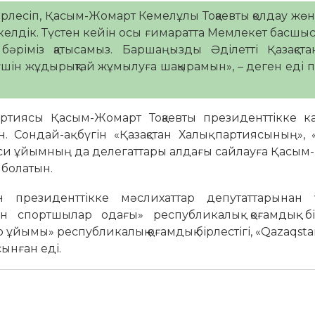
рлесіп, Қасым-Жомарт Кемелұлы Тоқаевты қолдау жөн
ге келдік. Түстен кейін осы ғимаратта Мемлекет басш
әріміз қатысамыз. Баршаңызды Әділетті Қазақста
шін жұдырықтай жұмылуға шақырамын», – деген еді 
партиясы Қасым-Жомарт Тоқаевты президенттікке к
 Сондай-ақ бүгін «Қазақстан Халық партиясының», 
саяси ұйымның да делегаттары алдағы сайлауға Қасы
 болатын.
н президенттікке мәслихаттар депутаттарынан қ
стан спортшылар одағы» республикалық қоғамдық бір
 ұйымы» республикалық қоғамдық бірлестігі, «Qazaqst
сынған еді.