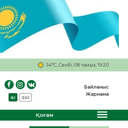
34°C
, Сенбі, 08 тамыз, 19:20
Байланыс
Жарнама
қаз
qaz
Қоғам