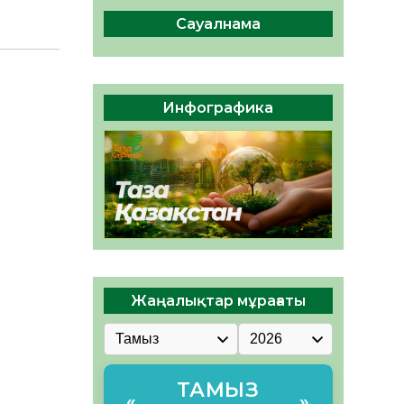
сақтау – әр азаматтың
міндеті
Сауалнама
05.08.2026
56
0
Руслан Рүстемұлы облыс
әкімінің кеңесшісі болып
Инфографика
тағайындалды
05.08.2026
51
0
Жаңалықтар мұрағаты
ТАМЫЗ
«
»