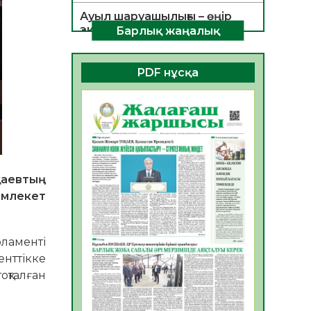
Ауыл шаруашылығы – өңір
экономикасының негізгі
Барлық жаңалық
тірегі
06.08.2026
43
0
PDF нұсқа
ҚОҒАМДЫҚ БЕЛСЕНДІЛІК –
ЕЛ ДАМУЫНЫҢ НЕГІЗІ
06.08.2026
40
0
ҚҰРЫЛТАЙ САЙЛАУЫ –
БОЛАШАҚҚА БАСТАР
ЖАУАПТЫ ТАҢДАУ
аевтың
06.08.2026
42
0
емлекет
Инфекциялық ауруларға
қарсы иммундау
ламенті
жұмыстарының тиімділігі
енттікке
06.08.2026
45
0
қталған
Көкжөтел ауруы туралы
06.08.2026
40
0