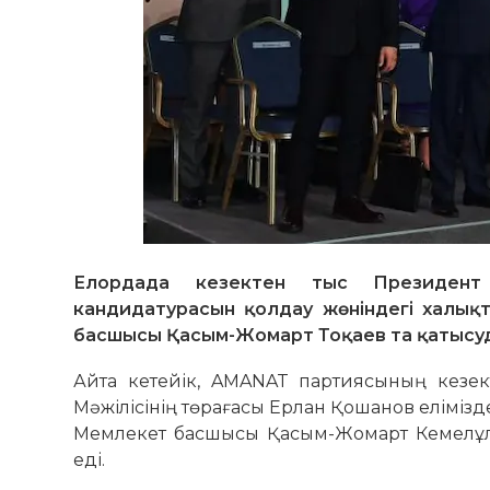
Елордада кезектен тыс Президент
кандидатурасын қолдау жөніндегі халық
басшысы Қасым-Жомарт Тоқаев та қатысуд
Айта кетейік, AMANAT партиясының кезек
Мәжілісінің төрағасы Ерлан Қошанов елімізде
Мемлекет басшысы Қасым-Жомарт Кемелұлы
еді.