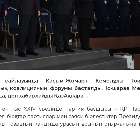
 сайлауында Қасым-Жомарт Кемелұлы Тоқ
тық коалицияның форумы басталды. Іс-шараға М
а, деп хабарлайды ҚазАқпарат.
тен тыс XXIV съезінде партия басшысы – ҚР Пар
гі бірқатар партиялар мен саяси бірлестіктер Презид
 Тоқаевтың кандидатурасын ұсынып отырғанына то