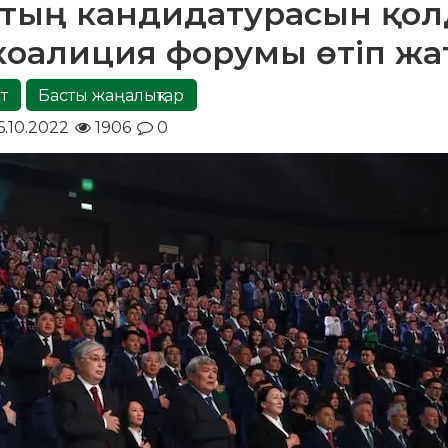
втың кандидатурасын қол
коалиция форумы өтіп ж
т
Басты жаңалықтар
.10.2022
1906
0