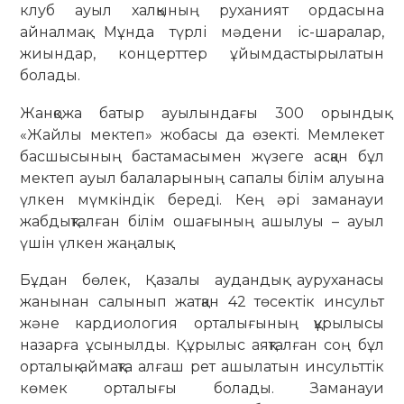
клуб ауыл халқының руханият ордасына
айналмақ. Мұнда түрлі мәдени іс-шаралар,
жиындар, концерттер ұйымдастырылатын
болады.
Жанқожа батыр ауылындағы 300 орындық
«Жайлы мектеп» жобасы да өзекті. Мемлекет
басшысының бастамасымен жүзеге асқан бұл
мектеп ауыл балаларының сапалы білім алуына
үлкен мүмкіндік береді. Кең әрі заманауи
жабдықталған білім ошағының ашылуы – ауыл
үшін үлкен жаңалық.
Бұдан бөлек, Қазалы аудандық ауруханасы
жанынан салынып жатқан 42 төсектік инсульт
және кардиология орталығының құрылысы
назарға ұсынылды. Құрылыс аяқталған соң бұл
орталық аймақта алғаш рет ашылатын инсульттік
көмек орталығы болады. Заманауи