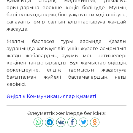
Қазалыда спортқа, мәдениетке, демалыс
орындарына ерекше көңіл бөлінуде. Мұның
бәрі тұрғындардың бос уақытын тиімді өткізуге,
салауатты өмір салтын қалыптастыруға жағдай
жасауда.
Жалпы, баспасөз туры аясында Қазалы
ауданында халық игілігі үшін жүзеге асырылып
жатқан жобалардың ауқымы мен нәтижелері
кеңінен таныстырылды. Бұл жұмыстар өңірдің
өркендеуіне, елдің тұрмысын жақсартуға
бағытталған жүйелі бастамалардың нақты
көрінісі.
Өңірлік Коммуникациялар Қызметі
Әлеуметтік желілерде бөлісіңіз: