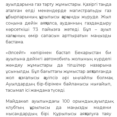
ауылдарына газ тарту жұмыстары. Қазіргі таңда
аталған елді мекендерде магистральды газ
құбырларының құрылысы қарқынды жүруде. Жыл
соңына дейін аяқталса, ауданның газдандыру
көрсеткіші 73 пайызға жетеді. Бұл – ауыл
халқының өмір сапасын арттыратын маңызды
бастама.
«Әлсейт» көпірінен бастап Бекарыстан би
ауылына дейінгі автомобиль жолының күрделі
жөндеу жұмыстары да тілшілер назарына
ұсынылды. Бұл бағыттағы жұмыстар аяқталғанда
жол қозғалысы қауіпсіз әрі ыңғайлы болмақ.
Ауылдардың бір-бірімен байланысы нығайып,
тасымал ісі жандана түседі.
Майдакөл ауылындағы 100 орындық ауылдық
клубтың құрылысы да маңызды мәдени
нысандардың бірі. Құрылысы аяқталуға таяу