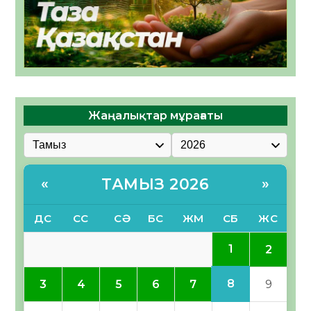
Жаңалықтар мұрағаты
ТАМЫЗ 2026
«
»
ДС
СС
СӘ
БС
ЖМ
СБ
ЖС
1
2
8
3
4
5
6
7
9