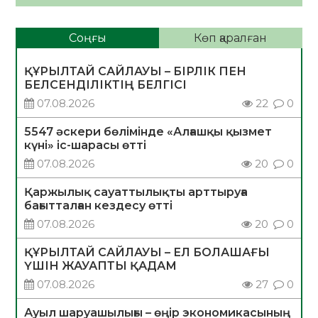
Соңғы
Көп қаралған
ҚҰРЫЛТАЙ САЙЛАУЫ – БІРЛІК ПЕН
БЕЛСЕНДІЛІКТІҢ БЕЛГІСІ
07.08.2026
22
0
5547 әскери бөлімінде «Алғашқы қызмет
күні» іс-шарасы өтті
07.08.2026
20
0
Қаржылық сауаттылықты арттыруға
бағытталған кездесу өтті
07.08.2026
20
0
ҚҰРЫЛТАЙ САЙЛАУЫ – ЕЛ БОЛАШАҒЫ
ҮШІН ЖАУАПТЫ ҚАДАМ
07.08.2026
27
0
Ауыл шаруашылығы – өңір экономикасының