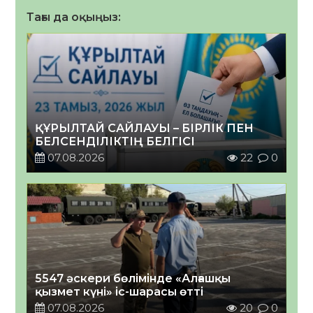
Тағы да оқыңыз:
ҚҰРЫЛТАЙ САЙЛАУЫ – БІРЛІК ПЕН
БЕЛСЕНДІЛІКТІҢ БЕЛГІСІ
07.08.2026
22
0
5547 әскери бөлімінде «Алғашқы
қызмет күні» іс-шарасы өтті
07.08.2026
20
0