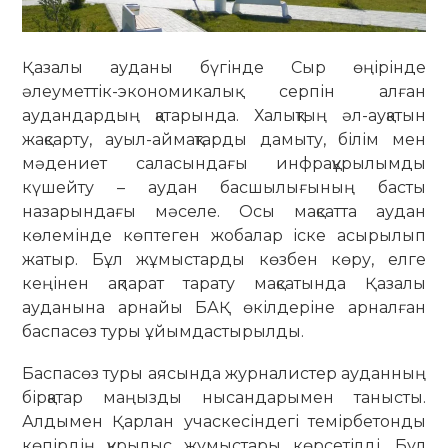
Қазалы ауданы бүгінде Сыр өңірінде
әлеуметтік-экономикалық серпін алған
аудандардың қатарында. Халықтың әл-ауқатын
жақсарту, ауыл-аймақтарды дамыту, білім мен
мәдениет саласындағы инфрақұрылымды
күшейту – аудан басшылығының басты
назарындағы мәселе. Осы мақсатта аудан
көлемінде көптеген жобалар іске асырылып
жатыр. Бұл жұмыстарды көзбен көру, елге
кеңінен ақпарат тарату мақсатында Қазалы
ауданына арнайы БАҚ өкілдеріне арналған
баспасөз туры ұйымдастырылды.
Баспасөз туры аясында журналистер ауданның
бірқатар маңызды нысандарымен танысты.
Алдымен Қарлан учаскесіндегі темірбетонды
көпірдің құрылыс жұмыстары көрсетілді. Бұл