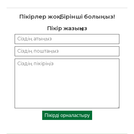
Пікірлер жоқ. Бірінші болыңыз!
Пікір жазыңыз