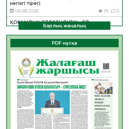
негізгі тірегі
06.08.2026
35
0
ҚОҒАМДЫҚ БЕЛСЕНДІЛІК – ЕЛ
Барлық жаңалық
ДАМУЫНЫҢ НЕГІЗІ
06.08.2026
32
0
PDF нұсқа
ҚҰРЫЛТАЙ САЙЛАУЫ – БОЛАШАҚҚА
БАСТАР ЖАУАПТЫ ТАҢДАУ
06.08.2026
35
0
Инфекциялық ауруларға қарсы иммундау
жұмыстарының тиімділігі
06.08.2026
36
0
Көкжөтел ауруы туралы
06.08.2026
33
0
АПВ вакцинасы туралы мәлімет
06.08.2026
33
0