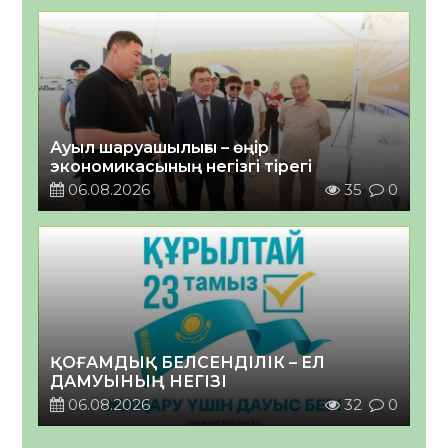
Ауыл шаруашылығы – өңір
экономикасының негізгі тірегі
06.08.2026
35
0
ҚОҒАМДЫҚ БЕЛСЕНДІЛІК – ЕЛ
ДАМУЫНЫҢ НЕГІЗІ
06.08.2026
32
0