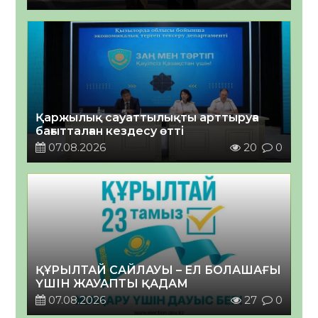
Қаржылық сауаттылықты арттыруға
бағытталған кездесу өтті
07.08.2026
20
0
ҚҰРЫЛТАЙ САЙЛАУЫ – ЕЛ БОЛАШАҒЫ
ҮШІН ЖАУАПТЫ ҚАДАМ
07.08.2026
27
0