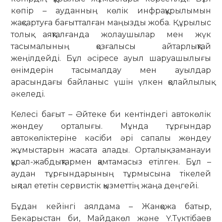
көпір – ауданның көлік инфрақұрылымын
жақсартуға бағытталған маңызды жоба. Құрылыс
толық аяқталғанда жолаушылар мен жүк
тасымалының қозғалысы айтарлықтай
жеңілдейді. Бұл әсіресе ауыл шаруашылығы
өнімдерін тасымалдау мен ауылдар
арасындағы байланыс үшін үлкен қолайлылық
әкеледі.
Келесі бағыт – Әйтеке би кентіндегі автокөлік
жөндеу орталығы. Мұнда тұрғындар
автокөліктеріне кәсіби әрі сапалы жөндеу
жұмыстарын жасата алады. Орталық заманауи
құрал-жабдықтармен қамтамасыз етілген. Бұл –
аудан тұрғындарының тұрмысына тікелей
ықпал ететін сервистік қызметтің жаңа деңгейі.
Бұдан кейінгі аялдама – Жанқожа батыр,
Бекарыстан би, Майдакөл және Ү.Түктібаев