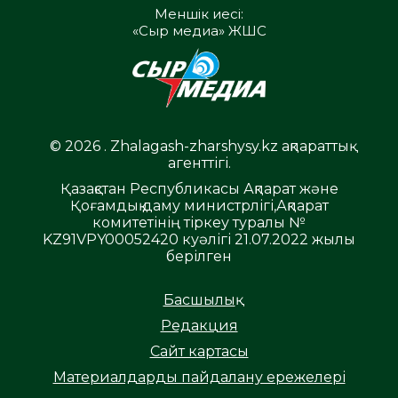
Меншік иесі:
«Сыр медиа» ЖШС
© 2026 . Zhalagash-zharshysy.kz ақпараттық
агенттігі.
Қазақстан Республикасы Ақпарат және
Қоғамдық даму министрлігі,Ақпарат
комитетінің тіркеу туралы №
KZ91VPY00052420 куәлігі 21.07.2022 жылы
берілген
Басшылық
Редакция
Сайт картасы
Материалдарды пайдалану ережелері