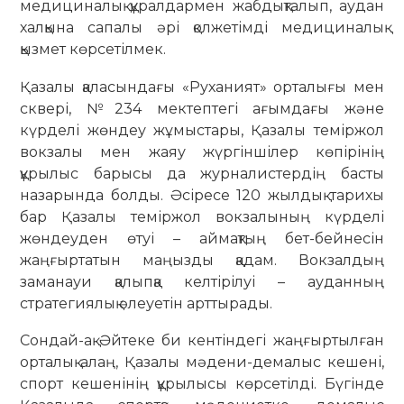
медициналық құралдармен жабдықталып, аудан
халқына сапалы әрі қолжетімді медициналық
қызмет көрсетілмек.
Қазалы қаласындағы «Руханият» орталығы мен
сквері, №234 мектептегі ағымдағы және
күрделі жөндеу жұмыстары, Қазалы теміржол
вокзалы мен жаяу жүргіншілер көпірінің
құрылыс барысы да журналистердің басты
назарында болды. Әсіресе 120 жылдық тарихы
бар Қазалы теміржол вокзалының күрделі
жөндеуден өтуі – аймақтың бет-бейнесін
жаңғыртатын маңызды қадам. Вокзалдың
заманауи қалыпқа келтірілуі – ауданның
стратегиялық әлеуетін арттырады.
Сондай-ақ Әйтеке би кентіндегі жаңғыртылған
орталық алаң, Қазалы мәдени-демалыс кешені,
спорт кешенінің құрылысы көрсетілді. Бүгінде